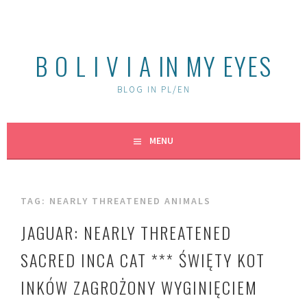
Skip
to
content
B O L I V I A IN MY EYES
BLOG IN PL/EN
MENU
TAG:
NEARLY THREATENED ANIMALS
JAGUAR: NEARLY THREATENED
SACRED INCA CAT *** ŚWIĘTY KOT
INKÓW ZAGROŻONY WYGINIĘCIEM