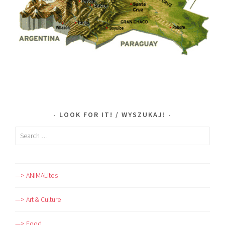
LOOK FOR IT! / WYSZUKAJ!
Search
for:
—> ANIMALitos
—> Art & Culture
—> Food