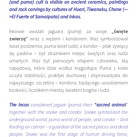
(and puma) cult is visible on ancient ceramics, paintings
and rock carvings by cultures of Huari, Tiwanaku, Chane (—
>
El Fuerte of Samaipata
) and Inkas.
Inkowie uważali jaguara (pumę) za swoje
„święte
zwierzę”
wraz z wężem i kondorem. Waz symbolizował
świat podziemia, puma świat ludzi, a kondor – ptak żywiący
się padlina – był strażnikiem miejsc świętych oraz ludzi
umarłych. Waz był pierwszym etapem człowieka, silą
napędową, która idzie wzdłuż kręgosłupa. Puma z kolei
uczyła stabilności, praktyki duchowej i doprowadzała do
najwyższego szczebla – kondora, będącego uosobieniem
boskości, licznikiem miedzy światem bogów i ludzi.
The Incas
considered jaguar (puma) their
“sacred animal
”
together with the snake and condor. Snake symbolized the
underground world, puma world of people, and condor – bird
feeding on carrion – a guardian of the sacred places and dead
people. Snake was the first stage of human driving force,