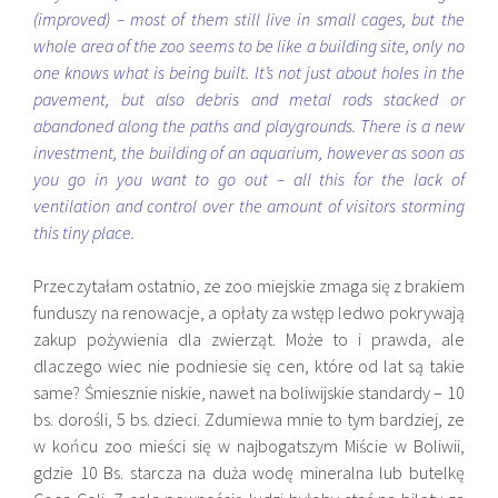
(improved) – most of them still live in small cages, but the
whole area of ​​the zoo seems to be like a building site, only no
one knows what is being built. It’s not just about holes in the
pavement, but also debris and metal rods stacked or
abandoned along the paths and playgrounds. There is a new
investment, the building of an aquarium, however as soon as
you go in you want to go out – all this for the lack of
ventilation and control over the amount of visitors storming
this tiny place.
Przeczytałam ostatnio, ze zoo miejskie zmaga się z brakiem
funduszy na renowacje, a opłaty za wstęp ledwo pokrywają
zakup pożywienia dla zwierząt. Może to i prawda, ale
dlaczego wiec nie podniesie się cen, które od lat są takie
same? Śmiesznie niskie, nawet na boliwijskie standardy – 10
bs. dorośli, 5 bs. dzieci. Zdumiewa mnie to tym bardziej, ze
w końcu zoo mieści się w najbogatszym Miście w Boliwii,
gdzie 10 Bs. starcza na duża wodę mineralna lub butelkę