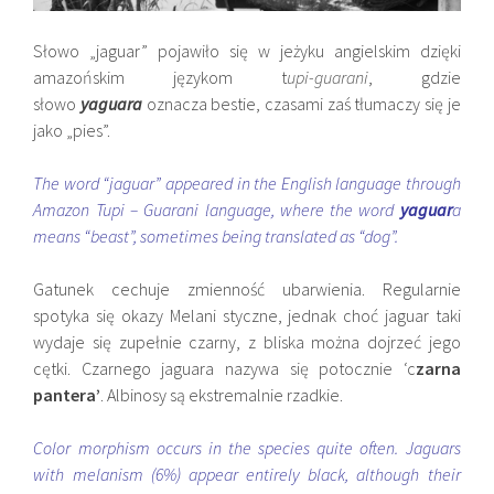
Słowo „jaguar” pojawiło się w jeżyku angielskim dzięki
amazońskim językom t
upi-guarani
, gdzie
słowo
yaguara
oznacza bestie, czasami zaś tłumaczy się je
jako „pies”.
The word “jaguar” appeared in the English language through
Amazon Tupi – Guarani language, where the word
yaguar
a
means “beast”, sometimes being translated as “dog”.
Gatunek cechuje zmienność ubarwienia. Regularnie
spotyka się okazy Melani styczne, jednak choć jaguar taki
wydaje się zupełnie czarny, z bliska można dojrzeć jego
cętki. Czarnego jaguara nazywa się potocznie ‘c
zarna
pantera’
. Albinosy są ekstremalnie rzadkie.
Color morphism occurs in the species quite often. Jaguars
with melanism (6%) appear entirely black, although their