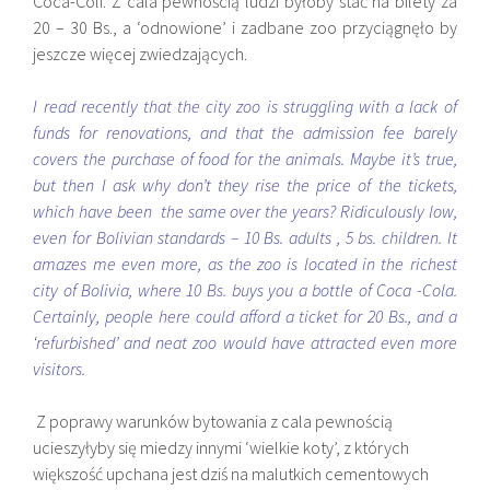
Coca-Coli. Z cala pewnością ludzi byłoby stać na bilety za
20 – 30 Bs., a ‘odnowione’ i zadbane zoo przyciągnęło by
jeszcze więcej zwiedzających.
I read recently that the city zoo is struggling with a lack of
funds for renovations, and that the admission fee barely
covers the purchase of food for the animals. Maybe it’s true,
but then I ask why don’t they rise the price of the tickets,
which have been the same over the years? Ridiculously low,
even for Bolivian standards – 10 Bs. adults , 5 bs. children. It
amazes me even more, as the zoo is located in the richest
city of Bolivia, where 10 Bs. buys you a bottle of Coca -Cola.
Certainly, people here could afford a ticket for 20 Bs., and a
‘refurbished’ and neat zoo would have attracted even more
visitors.
Z poprawy warunków bytowania z cala pewnością
ucieszyłyby się miedzy innymi ‘wielkie koty’, z których
większość upchana jest dziś na malutkich cementowych