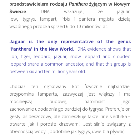
przedstawicielem rodzaju
Panthera
żyjącym w Nowym
Świecie
. DNA wskazuje, że jaguar,
lew, tygrys, lampart, irbis i pantera mglista dzielą
wspólnego przodka sprzed 6 do 10 milionów lat.
Jaguar is the only representative of the genus
‘Panthera’ in the New World.
DNA evidence shows that
lion, tiger, leopard, jaguar, snow leopard and clouded
leopard share a common ancestor, and that this group is
between six and ten million years old.
Chociaż ten cętkowany kot fizycznie najbardziej
przypomina lamparta, zazwyczaj jest większy i ma
mocniejszą budowę, natomiast jego
zachowanie upodabnia go bardziej do tygrysa. Preferuje on
gesty las deszczowy, ale zamieszkuje także inne siedliska –
otwarte jak i porosłe drzewami. Jest silnie związany z
obecnością wody i, podobnie jak tygrys, uwielbia pływać.