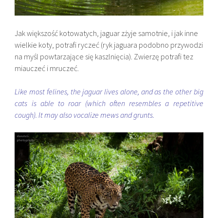
Jak większość kotowatych, jaguar zżyje samotnie, i jak inne
wielkie koty, potrafi ryczeć (ryk jaguara podobno przywodzi
na myśl powtarzające się kaszlnięcia). Zwierzę potrafi tez
miauczeć i mruczeć.
Like most felines, the jaguar lives alone, and as the other big
cats is able to roar (which often resembles a repetitive
cough). It may also vocalize mews and grunts.