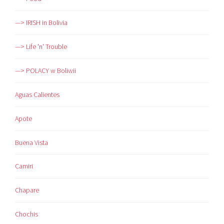
—> IRISH in Bolivia
—> Life 'n' Trouble
—> POLACY w Boliwii
Aguas Calientes
Apote
Buena Vista
Camiri
Chapare
Chochis