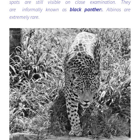
spots are still visible on close examination. They
are informally known as
black panther
s. Albinos are
extremely rare.