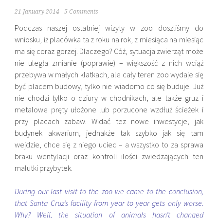
21 January 2014
5 Comments
Podczas naszej ostatniej wizyty w zoo doszliśmy do
wniosku, iż placówka ta z roku na rok, z miesiąca na miesiąc
ma się coraz gorzej. Dlaczego? Cóż, sytuacja zwierząt może
nie uległa zmianie (poprawie) – większość z nich wciąż
przebywa w małych klatkach, ale cały teren zoo wydaje się
być placem budowy, tylko nie wiadomo co się buduje. Już
nie chodzi tylko o dziury w chodnikach, ale także gruz i
metalowe pręty ułożone lub porzucone wzdłuż ścieżek i
przy placach zabaw. Widać tez nowe inwestycje, jak
budynek akwarium, jednakże tak szybko jak się tam
wejdzie, chce się z niego uciec – a wszystko to za sprawa
braku wentylacji oraz kontroli ilości zwiedzających ten
malutki przybytek.
During our last visit to the zoo we came to the conclusion,
that Santa Cruz’s facility from year to year gets only worse.
Why? Well, the situation of animals hasn’t changed