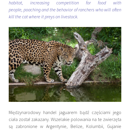
habitat, increasing competition for food with
people, poaching and the behavior of ranchers who will often
kill the cat where it preys on livestock.
Międzynarodowy handel jaguarem bądź częściami jego
ciała został zakazany. Wszelakie polowania na te zwierzęta
są zabronione w Argentynie, Belize, Kolumbii, Gujanie