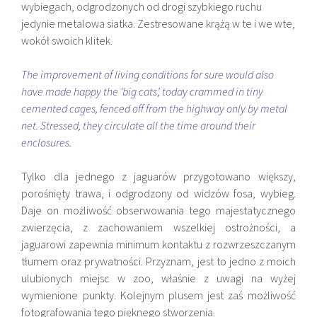
wybiegach, odgrodzonych od drogi szybkiego ruchu
jedynie metalowa siatka. Zestresowane krążą w te i we wte,
wokół swoich klitek.
The improvement of living conditions for sure would also
have made happy the ‘big cats’, today crammed in tiny
cemented cages, fenced off from the highway only by metal
net. Stressed, they circulate all the time around their
enclosures.
Tylko dla jednego z jaguarów przygotowano większy,
porośnięty trawa, i odgrodzony od widzów fosa, wybieg.
Daje on możliwość obserwowania tego majestatycznego
zwierzęcia, z zachowaniem wszelkiej ostrożności, a
jaguarowi zapewnia minimum kontaktu z rozwrzeszczanym
tłumem oraz prywatności. Przyznam, jest to jedno z moich
ulubionych miejsc w zoo, właśnie z uwagi na wyżej
wymienione punkty. Kolejnym plusem jest zaś możliwość
fotografowania tego pięknego stworzenia.