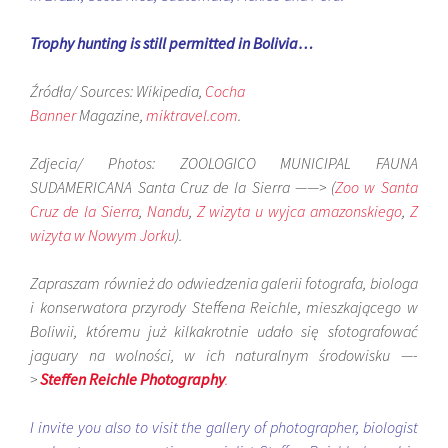
Trophy hunting is still permitted in Bolivia…
Źródła/ Sources: Wikipedia,
Cocha
Banner
Magazine,
miktravel.com
.
Zdjecia/ Photos: ZOOLOGICO MUNICIPAL FAUNA
SUDAMERICANA Santa Cruz de la Sierra ——> (
Zoo w Santa
Cruz de la Sierra
,
Nandu
,
Z wizyta u wyjca amazonskiego
,
Z
wizyta w Nowym Jorku
).
Zapraszam również do odwiedzenia galerii fotografa, biologa
i konserwatora przyrody Steffena Reichle, mieszkającego w
Boliwii, któremu już kilkakrotnie udało się sfotografować
jaguary na wolności, w ich naturalnym środowisku —-
>
Steffen Reichle Photography
.
I invite you also to visit the gallery of photographer, biologist