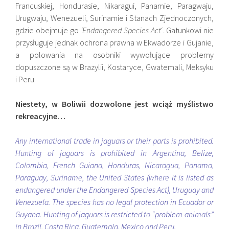
Francuskiej, Hondurasie, Nikaragui, Panamie, Paragwaju,
Urugwaju, Wenezueli, Surinamie i Stanach Zjednoczonych,
gdzie obejmuje go
‘Endangered Species Act
‘. Gatunkowi nie
przysługuje jednak ochrona prawna w Ekwadorze i Gujanie,
a polowania na osobniki wywołujące problemy
dopuszczone są w Brazylii, Kostaryce, Gwatemali, Meksyku
i Peru.
Niestety, w Boliwii dozwolone jest wciąż myślistwo
rekreacyjne…
Any international trade in jaguars or their parts is prohibited.
Hunting of jaguars is prohibited in Argentina, Belize,
Colombia, French Guiana, Honduras, Nicaragua, Panama,
Paraguay, Suriname, the United States (where it is listed as
endangered under the Endangered Species Act), Uruguay and
Venezuela. The species has no legal protection in Ecuador or
Guyana. Hunting of jaguars is restricted to “problem animals”
in Brazil, Costa Rica, Guatemala, Mexico and Peru.