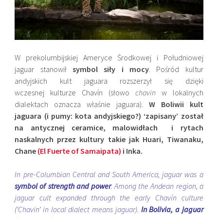
W prekolumbijskiej Ameryce Środkowej i Południowej
jaguar stanowił
symbol siły i mocy
. Pośród kultur
andyjskich kult jaguara rozszerzył się dzięki
wczesnej kulturze Chavín (słowo
chavin
w lokalnych
dialektach oznacza właśnie jaguara).
W Boliwii kult
jaguara (i pumy: kota andyjskiego?) ‘zapisany’ został
na antycznej ceramice, malowidłach i rytach
naskalnych przez kultury takie jak Huari, Tiwanaku,
Chane
(El Fuerte of Samaipata)
i Inka.
In pre-Columbian Central and South America, jaguar was a
symbol of strength and power
. Among the Andean region, a
jaguar cult expanded through the early Chavín culture
(‘Chavin’ in local dialect means jaguar).
In Bolivia, a jaguar