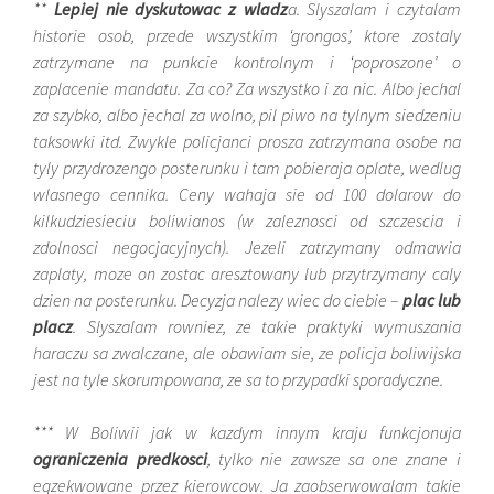
**
Lepiej nie dyskutowac z wladz
a. Slyszalam i czytalam
historie osob, przede wszystkim ‘grongos’, ktore zostaly
zatrzymane na punkcie kontrolnym i ‘poproszone’ o
zaplacenie mandatu. Za co? Za wszystko i za nic. Albo jechal
za szybko, albo jechal za wolno, pil piwo na tylnym siedzeniu
taksowki itd. Zwykle policjanci prosza zatrzymana osobe na
tyly przydrozengo posterunku i tam pobieraja oplate, wedlug
wlasnego cennika. Ceny wahaja sie od 100 dolarow do
kilkudziesieciu boliwianos (w zaleznosci od szczescia i
zdolnosci negocjacyjnych). Jezeli zatrzymany odmawia
zaplaty, moze on zostac aresztowany lub przytrzymany caly
dzien na posterunku. Decyzja nalezy wiec do ciebie –
plac lub
placz
. Slyszalam rowniez, ze takie praktyki wymuszania
haraczu sa zwalczane, ale obawiam sie, ze policja boliwijska
jest na tyle skorumpowana, ze sa to przypadki sporadyczne.
*** W Boliwii jak w kazdym innym kraju funkcjonuja
ograniczenia predkosci
, tylko nie zawsze sa one znane i
egzekwowane przez kierowcow. Ja zaobserwowalam takie