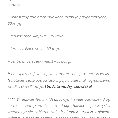
zasady:
– autostrady (lub drogi szybkiego ruchu je przypominajace) –
80 km/g
– glowne drogi krajowe – 75 km/g
– tereny zabudowane – 50 km/g
– centra miasteczek i miast – 35 km/g.
Inna sprawa jest to, ze czasem na prostym kawalku
‘zalatanej’ szosy posrod lasow, pojawia sie znak ograniczenia
predkosci do 35 km/h.
I badz tu madry, czlowieku!
****
W sezonie letnim (deszczowym), wiele odcinkow drog
zostaje podtopionych, a drogi lokalne (piaszczyste)
zamieniaja sie w blotne rzeki. My jednak uznalismy glowne