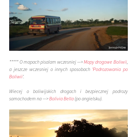
***** O mapach pisalam wczesniej —>
Mapy drogowe Boliwii
,
a jeszcze wczesniej o innych sposobach
‘Podrozowania po
Boliwii
‘.
Wiecej o boliwijskich drogach i bezpiecznej podrozy
samochodem na —>
Bolivia Bella
(po angielsku).