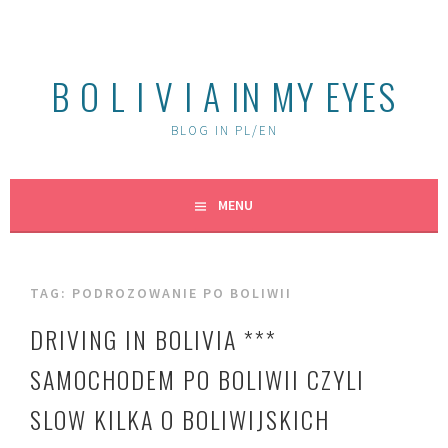
Skip
to
content
B O L I V I A IN MY EYES
BLOG IN PL/EN
MENU
TAG:
PODROZOWANIE PO BOLIWII
DRIVING IN BOLIVIA ***
SAMOCHODEM PO BOLIWII CZYLI
SLOW KILKA O BOLIWIJSKICH