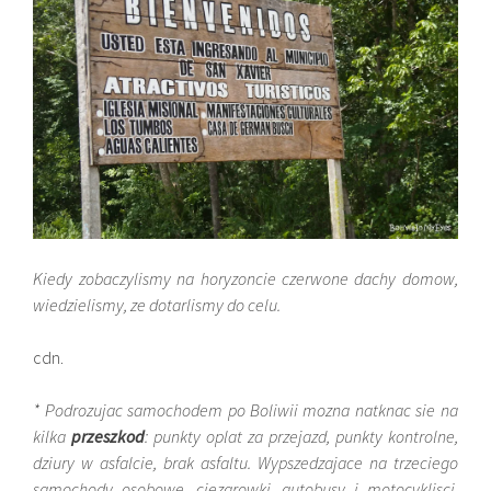
Kiedy zobaczylismy na horyzoncie czerwone dachy domow,
wiedzielismy, ze dotarlismy do celu.
cdn.
* Podrozujac samochodem po Boliwii mozna natknac sie na
kilka
przeszkod
: punkty oplat za przejazd, punkty kontrolne,
dziury w asfalcie, brak asfaltu. Wypszedzajace na trzeciego
samochody osobowe, ciezarowki, autobusy i motocyklisci.