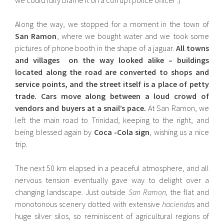
we could fully blame it on a corrupt police officer :)
Along the way, we stopped for a moment in the town of
San Ramon
, where we bought water and we took some
pictures of phone booth in the shape of a jaguar.
All towns
and villages on the way looked alike – buildings
located along the road are converted to shops and
service points, and the street itself is a place of petty
trade. Cars move along between a loud crowd of
vendors and buyers at a snail’s pace.
At San Ramon, we
left the main road to Trinidad, keeping to the right, and
being blessed again by
Coca -Cola sign
, wishing us a nice
trip.
The next 50 km elapsed in a peaceful atmosphere, and all
nervous tension eventually gave way to delight over a
changing landscape. Just outside
San Ramon,
the flat and
monotonous scenery dotted with extensive
hacienda
s and
huge silver silos, so reminiscent of agricultural regions of