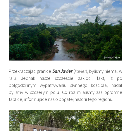
Przekraczajac granice
San Javier
(
Xavier
), bylismy niemal w
raju. Jednak nasze szczescie zaklocil fakt, iz po
polgodzinnym wypatrywaniu slynnego kosciola, nadal
bylismy w szczerym polu! Co roz mijalismy zas ogromne
tablice, informujace nas o bogatej historii tego regionu.