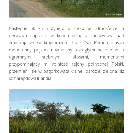
Nastepne 50 km uplynelo w spokojnej atmosferze, a
nerwowa napiecie w koncu ustapilo zachwytowi nad
zmieniajacym sie krajobrazem. Tuz za San Ramon, plaski i
monotonny pejzarz nakrapiany rozleglymi haciendami i
ogromnymi srebrnymi silosami, momentami
przypominajacy mi rolnicze rejony polnocnej Polski,
przemienil sie w pagorkowata kraine, bardziej zielona niz
szmaragdowa Irlandia!