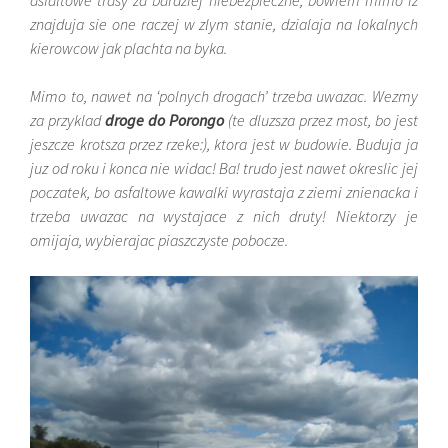
asfaltowe trasy za bardziej niebezpieczne, bowiem mimo iz
znajduja sie one raczej w zlym stanie, dzialaja na lokalnych
kierowcow jak plachta na byka.
Mimo to, nawet na ‘polnych drogach’ trzeba uwazac. Wezmy
za przyklad
droge do Porongo
(te dluzsza przez most, bo jest
jeszcze krotsza przez rzeke:), ktora jest w budowie. Buduja ja
juz od roku i konca nie widac! Ba! trudo jest nawet okreslic jej
poczatek, bo asfaltowe kawalki wyrastaja z ziemi znienacka i
trzeba uwazac na wystajace z nich druty! Niektorzy je
omijaja, wybierajac piaszczyste pobocze.