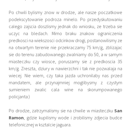
Po chwili bylismy znow w drodze, ale nasze poczatkowe
podekscytowanie podroza minelo. Po przedyskutowaniu
calego zajscia doszlismy jednak do wniosku, ze trzeba sie
uczyc na bledach. Mimo braku znakow ograniczenia
predkosci na wiekszosci odcinkow drogi, postanowilismy ze
na otwartym terenie nie przekraczamy 75 km/g, zblizajac
sie do terenu zabudowanego zwalniamy do 50, a w samym
miasteczku czy wiosce, poruszamy sie z predkoscia 35
km/g. Zreszta, dziury w nawierzchni i tak nie pozwalaja na
wiecej. Nie wiem, czy taka jazda uchronilaby nas przed
mandatem, ale przynajmniej moglibysmy z czystym
sumieniem zwalic cala wine na skorumpowanego
policjanta:)
Po drodze, zatrzymalismy sie na chwile w miasteczku
San
Ramon
, gdzie kupilismy wode i zrobilismy zdjecia budce
telefonicznej w ksztalcie jaguara.