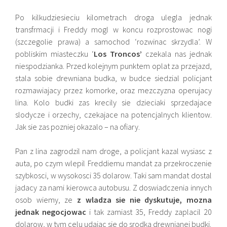
Po kilkudziesieciu kilometrach droga ulegla jednak
transfrmacji i Freddy mogl w koncu rozprostowac nogi
(szczegolie prawa) a samochod ‘rozwinac skrzydla’. W
pobliskim miasteczku ‘
Los Troncos’
czekala nas jednak
niespodzianka. Przed kolejnym punktem oplat za przejazd,
stala sobie drewniana budka, w budce siedzial policjant
rozmawiajacy przez komorke, oraz mezczyzna operujacy
lina. Kolo budki zas krecily sie dzieciaki sprzedajace
slodycze i orzechy, czekajace na potencjalnych klientow.
Jak sie zas pozniej okazalo – na ofiary.
Pan z lina zagrodzil nam droge, a policjant kazal wysiasc z
auta, po czym wlepil Freddiemu mandat za przekroczenie
szybkosci, w wysokosci 35 dolarow. Taki sam mandat dostal
jadacy za nami kierowca autobusu. Z doswiadczenia innych
osob wiemy, ze
z wladza sie nie dyskutuje, mozna
jednak negocjowac
i tak zamiast 35, Freddy zaplacil 20
dolarow, w tym celu udajac sie do srodka drewnianej budki.