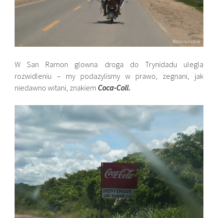
W San Ramon glowna droga do Trynidadu ulegla
rozwidleniu – my podazylismy w prawo, zegnani, jak
niedawno witani, znakiem
Coca-Coli.