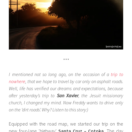
***
I mentioned not so long ago, on the occasion of a
trip to
nowhere
, that we hope to travel by car only on asphalt roads.
Well, life has verified our dreams and expectations, because
after yesterday’s trip to
San Xavier
, the Jesuit missionary
church, I changed my mind. Now Freddy wants to drive only
on the ‘dirt roads’. Why? Listen to this story:)
Equipped with the road map, we started our trip on the
new four-lane ‘highway’
Santa Cruz – Cotoka
. The day