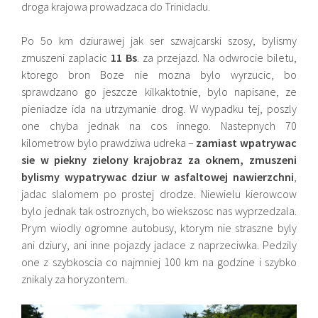
droga krajowa prowadzaca do Trinidadu.
Po 5o km dziurawej jak ser szwajcarski szosy, bylismy
zmuszeni zaplacic
11 Bs
. za przejazd. Na odwrocie biletu,
ktorego bron Boze nie mozna bylo wyrzucic, bo
sprawdzano go jeszcze kilkaktotnie, bylo napisane, ze
pieniadze ida na utrzymanie drog. W wypadku tej, poszly
one chyba jednak na cos innego. Nastepnych 70
kilometrow bylo prawdziwa udreka –
zamiast wpatrywac
sie w piekny zielony krajobraz za oknem, zmuszeni
bylismy wypatrywac dziur w asfaltowej nawierzchni
,
jadac slalomem po prostej drodze. Niewielu kierowcow
bylo jednak tak ostroznych, bo wiekszosc nas wyprzedzala.
Prym wiodly ogromne autobusy, ktorym nie straszne byly
ani dziury, ani inne pojazdy jadace z naprzeciwka. Pedzily
one z szybkoscia co najmniej 100 km na godzine i szybko
znikaly za horyzontem.