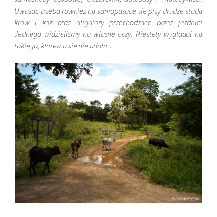
Uwazac trzeba rowniez na samopasace sie przy drodze stada
krow i koz oraz aligatory przechodzace przez jezdnie!
Jednego widzielismy na wlasne oczy. Niestety wygladal na
takiego, ktoremu sie nie udalo…