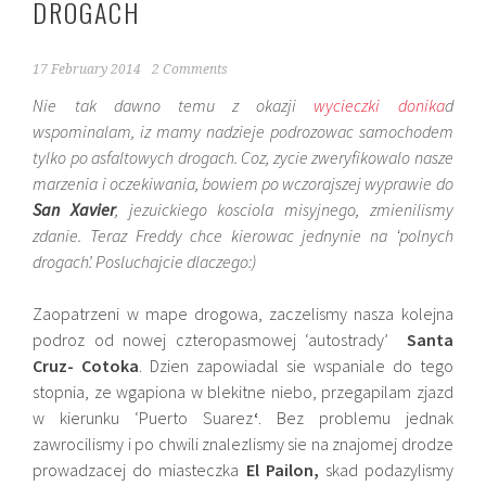
DROGACH
17 February 2014
2 Comments
Nie tak dawno temu z okazji
wycieczki donika
d
wspominalam, iz mamy nadzieje podrozowac samochodem
tylko po asfaltowych drogach. Coz, zycie zweryfikowalo nasze
marzenia i oczekiwania, bowiem po wczorajszej wyprawie do
San Xavier
, jezuickiego kosciola misyjnego, zmienilismy
zdanie. Teraz Freddy chce kierowac jednynie na ‘polnych
drogach’. Posluchajcie dlaczego:)
Zaopatrzeni w mape drogowa, zaczelismy nasza kolejna
podroz od nowej czteropasmowej ‘autostrady’
Santa
Cruz- Cotoka
. Dzien zapowiadal sie wspaniale do tego
stopnia, ze wgapiona w blekitne niebo, przegapilam zjazd
w kierunku ‘Puerto Suarez
‘
. Bez problemu jednak
zawrocilismy i po chwili znalezlismy sie na znajomej drodze
prowadzacej do miasteczka
El Pailon,
skad podazylismy