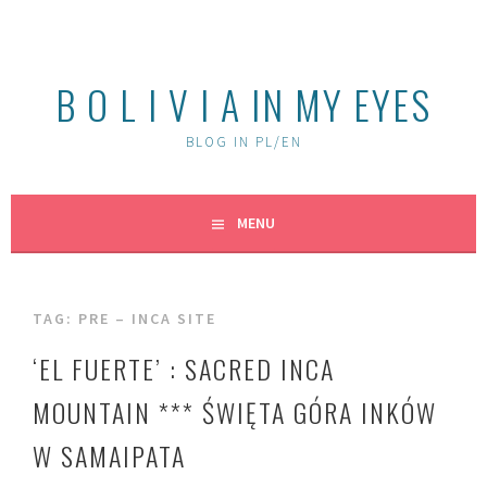
Skip
to
content
B O L I V I A IN MY EYES
BLOG IN PL/EN
MENU
TAG:
PRE – INCA SITE
‘EL FUERTE’ : SACRED INCA
MOUNTAIN *** ŚWIĘTA GÓRA INKÓW
W SAMAIPATA