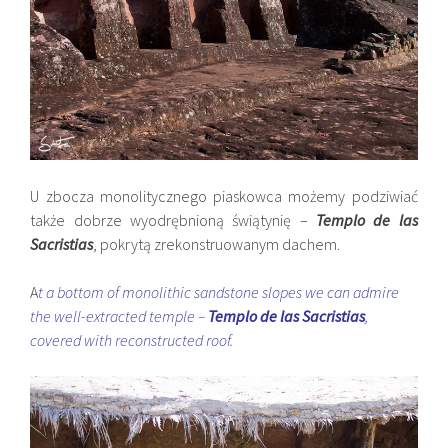
U zbocza monolitycznego piaskowca możemy podziwiać
także dobrze wyodrębnioną świątynię –
Templo de las
Sacristias
, pokrytą zrekonstruowanym dachem.
A
t a bottom of monolithic sandstone slopes we can admire
the well-extracted temple –
Templo de las Sacristias
,
covered with reconstructed roof.