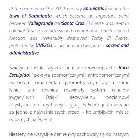
At the beginning of the XVI th century
Spaniards
founded the
town of Samaipata
, which became an important point
between
Vallegrande
and
Santa Cruz
. El Fuerte was used in
colonial times as a fortress and a warehouse, and its sacred
function was irreversibly destroyed. Today El Fuerte,
protected by
UNESCO
, is divided into two parts –
sacred and
administrative
.
Świątynia została ‘wyrzeźbiona’ w czerwonej skale (
Roca
Esculpida
) i pokryta zoomorficznymi i antropomorficznymi
symbolami, ornamentami geometrycznymi oraz niszami.
Istniał tam również rozwinięty system kanałów
irygacyjnych. Dzięki niezwykłemu poziomowi
artystycznemu i myśli inżynieryjnej,
El Fuerte
jest uważane
za jedno z najważniejszych przed – Kolumbijskich miejsc
rytualnych na świecie.
Niestety nie wszystkie cenne ryty zachowały się do naszych