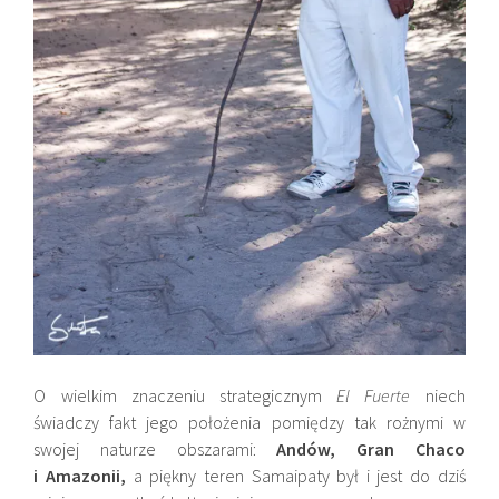
O wielkim znaczeniu strategicznym
El Fuerte
niech
świadczy fakt jego położenia pomiędzy tak rożnymi w
swojej naturze obszarami:
Andów, Gran Chaco
i Amazonii,
a piękny teren Samaipaty był i jest do dziś