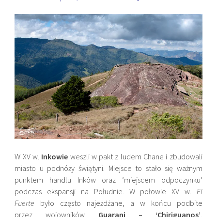
W XV w.
Inkowie
weszli w pakt z ludem Chane i zbudowali
miasto u podnóży świątyni. Miejsce to stało się ważnym
punktem handlu Inków oraz ‘miejscem odpoczynku’
podczas ekspansji na Południe. W połowie XV w.
El
Fuerte
było często najeżdżane, a w końcu podbite
przez wojowników
Guarani – ‘Chiriguanos’
,