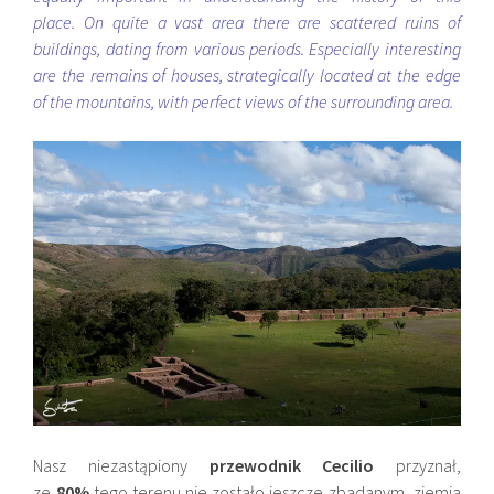
place. On quite a vast area there are scattered ruins of
buildings, dating from various periods. Especially interesting
are the remains of houses, strategically located at the edge
of the mountains, with perfect views of the surrounding area.
Nasz niezastąpiony
przewodnik Cecilio
przyznał,
ze
80%
tego terenu nie zostało jeszcze zbadanym, ziemia