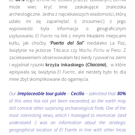
może wiec kryć inne zaskakujące znaleziska
archeologiczne. Jedna z najciekawszych wiadomości, którą
udało mi się zapamiętać (i zrozumieć:) z jego
wypowiedzi była informacja o geograficznym
usytuowaniu
El Fuerte
na linii z innymi Inkaskimi miejscami
kultu, jak choćby
‘Puerta del Sol’
niedaleko La Paz,
świątynie na jeziorze Titicaca czy
Machu Pichu
w Peru. Z
zaciekawieniem obserwowałam tez kiedy rysował na ziemi
i wyjaśniał rysunki
krzyża Inkaskiego (
Chacana
)
, w które
wpisywała się świątynia
El Fuerte
, ale niestety było to dla
mnie zbyt skomplikowane do ogarnięcia.
Our
irreplaceable tour guide
–
Cecilio
– admitted that
80%
of this area has not yet been excavated, so the earth may
still conceal other surprising archaeological finds. One of the
most interesting news, which I managed to memorize (and
understand :) was an information about the strategic
geographical location of El Fuerte in line with other Incas