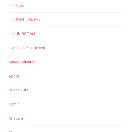
—> Food
—> IRISH in Bolivia
—> Life 'n' Trouble
—> POLACY w Boliwii
Aguas Calientes
Apote
Buena Vista
Camiri
Chapare