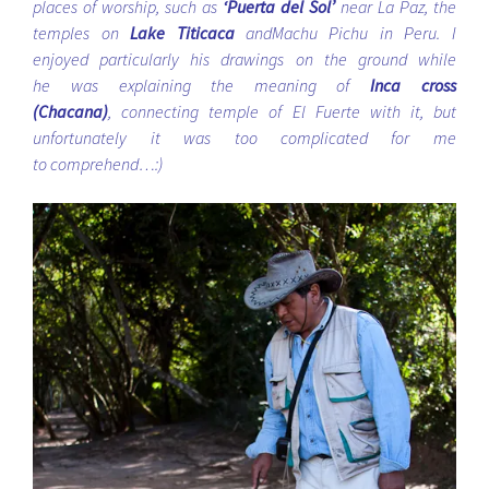
places of worship, such as
‘Puerta del Sol’
near La Paz, the
temples on
Lake Titicaca
andMachu Pichu in Peru. I
enjoyed particularly his drawings on the ground while
he was explaining the meaning of
Inca cross
(Chacana)
, connecting temple of El Fuerte with it, but
unfortunately it was too complicated for me
to comprehend…:)