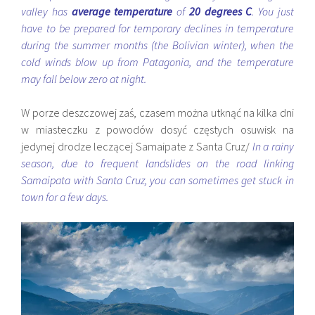
valley has
average temperature
of
20 degrees C
. You just
have to be prepared for temporary declines in temperature
during the summer months (the Bolivian winter), when the
cold winds blow up from Patagonia, and the temperature
may fall below zero at night.
W porze deszczowej zaś, czasem można utknąć na kilka dni
w miasteczku z powodów dosyć częstych osuwisk na
jedynej drodze leczącej Samaipate z Santa Cruz/
In a rainy
season, due to frequent landslides on the road linking
Samaipata with Santa Cruz, you can sometimes get stuck in
town for a few days.