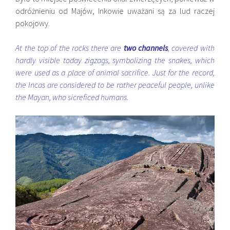
odróżnieniu od Majów, Inkowie uważani są za lud raczej
pokojowy.
At the top of the rocks there are
two channels
, covered with
hardly visible today zigzags, symbolizing the snakes, which
were used as a place of animal sacrifice. Just for the record,
the Incas are considered to be rather peaceful people, unlike
the Mayan, who sicreficed humans.