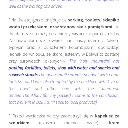
well as the waiting taxi driver.
* Na ‘świętej górze’ znajduje się
parking, toalety, sklepik z
woda i przekąskami oraz stanowiska z pamiątkami
. Ja
skusiłam się na mały ceramiczny wisiorek z puma za 5 bs.
Zastanawiałam się również nad naszyjnikiem z ‘okiem
tygrysa’ oraz z bursztynem kolumbijskim, dochodząc
jednak do wniosku, ze skoro jesteśmy w Boliwii to zostanę
przy surowcach lokalnych:)/
The ‘holy mountain’ has
parking facilities, toilets, shop with water and snacks and
souvenir stands
. I’ve got a small ceramic pendant with puma
for 5 bs. and I was also tempted by the necklace with ‘eye of
the tiger’ and other one with the Colombian
amber. Thankfully (for my pocket) I came to the conclusion,
that while in in Bolivia, I’ll stick to local products:)
* Przed wycieczka należy zaopatrzyć się w
kapelusz ze
sznurkiem
(czasem mocno wieje),
krem