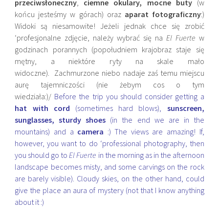
przeciwsłoneczny
,
ciemne okulary, mocne buty
(w
końcu jesteśmy w górach) oraz
aparat fotograficzny
:)
Widoki są niesamowite! Jeżeli jednak chce się zrobić
‘profesjonalne zdjęcie, należy wybrać się na
El Fuerte
w
godzinach porannych (popołudniem krajobraz staje się
mętny, a niektóre ryty na skale mało
widoczne). Zachmurzone niebo nadaje zaś temu miejscu
aurę tajemniczości (nie żebym cos o tym
wiedziała:)/
Before the trip you should consider getting a
hat with cord
(sometimes hard blows),
sunscreen,
sunglasses, sturdy shoes
(in the end we are in the
mountains) and a
camera
:) The views are amazing! If,
however, you want to do ‘professional photography, then
you should go to
El Fuerte
in the morning as in the afternoon
landscape becomes misty, and some carvings on the rock
are barely visible). Cloudy skies, on the other hand, could
give the place an aura of mystery (not that I know anything
about it :)