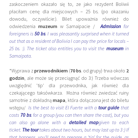
zaskoczeniem okazało się to, ze jako rezydent Boliwii
płaciłam cenę dla miejscowych – 25 bs. (po okazaniu
dowodu, oczywiście:). Bilet upoważnia również do
odwiedzenia
muzeum
w Samaipacie /
Admission
for
foreigners is
50 bs
. I was pleasantly surprised when it turned
out that as a resident of Bolivia I can pay the price for locals –
25 bs. :). The ticket also entitles you to visit the
museum
in
Samaipata.
*Wyprawa z
przewodnikiem
(
70 bs
. od grupy) trwa około
2
godzin
, ale może się przeciągnąć do 3:) Trzeba wówczas
uwzględnić ‘tip’ dla przewodnika, jak również dla
czekającego taksówkarza. Można również zwiedzać ruiny
samotnie z dokładną
mapa
, która dołączona jest do biletu
wstępu/
Is the best to visit El Fuerte with a
tour guide
that
costs
70 bs
. for a group (you can then share the cost), but you
can also go alone with a
detailed map
given to each
ticket.
The tour
takes about two hours, but may last up to 3 :) If
that happens, you’ll need to prepare a ‘tip’ for the guide, as