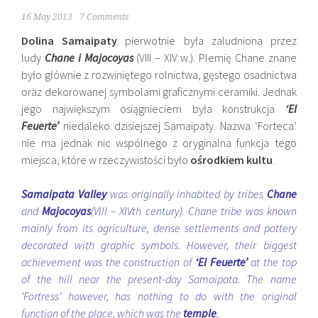
16 May 2013
7 Comments
Dolina Samaipaty
pierwotnie była zaludniona przez
ludy
Chane i Majocoyas
(VIII – XIV w.). Plemię Chane znane
było głównie z rozwiniętego rolnictwa, gęstego osadnictwa
oraz dekorowanej symbolami graficznymi ceramiki. Jednak
jego największym osiągnieciem była konstrukcja
‘El
Feuerte’
niedaleko dzisiejszej Samaipaty. Nazwa ‘Forteca’
nie ma jednak nic wspólnego z oryginalna funkcja tego
miejsca, które w rzeczywistości było
ośrodkiem kultu
.
Samaipata Valley
was originally inhabited by tribes
Chane
and
Majocoyas
(VIII – XIVth century). Chane tribe was known
mainly from its agriculture, dense settlements and pottery
decorated with graphic symbols. However, their biggest
achievement was the construction of
‘El Feuerte’
at the top
of the hill near the present-day Samaipata. The name
‘Fortress’ however, has nothing to do with the original
function of the place, which was the
temple
.