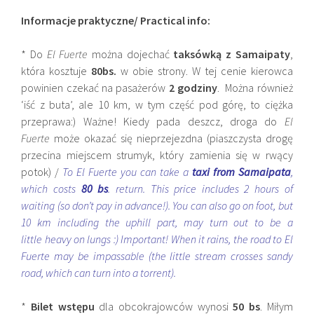
Informacje praktyczne/ Practical info:
* Do
El Fuerte
można dojechać
taksówką z Samaipaty
,
która kosztuje
80bs.
w obie strony. W tej cenie kierowca
powinien czekać na pasażerów
2 godziny
. Można również
‘iść z buta’, ale 10 km, w tym część pod górę, to ciężka
przeprawa:) Ważne! Kiedy pada deszcz, droga do
El
Fuerte
może okazać się nieprzejezdna (piaszczysta drogę
przecina miejscem strumyk, który zamienia się w rwący
potok) /
To El Fuerte you can take a
taxi
from Samaipata
,
which costs
80 bs
. return. This price includes 2 hours of
waiting (so don’t pay in advance!). You can also go on foot, but
10 km including the uphill part, may turn out to be a
little heavy on lungs :) Important! When it rains, the road to El
Fuerte may be impassable (the little stream crosses sandy
road, which can turn into a torrent).
*
Bilet wstępu
dla obcokrajowców wynosi
50 bs
. Miłym