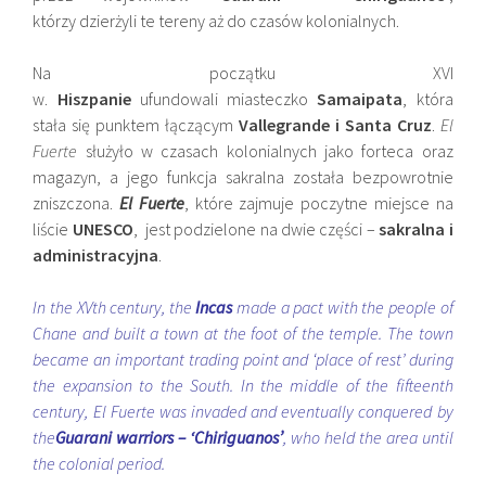
którzy dzierżyli te tereny aż do czasów kolonialnych.
Na początku XVI
w.
Hiszpanie
ufundowali miasteczko
Samaipata
, która
stała się punktem łączącym
Vallegrande i Santa Cruz
.
El
Fuerte
służyło w czasach kolonialnych jako forteca oraz
magazyn, a jego funkcja sakralna została bezpowrotnie
zniszczona.
El Fuerte
, które zajmuje poczytne miejsce na
liście
UNESCO
, jest podzielone na dwie części –
sakralna i
administracyjna
.
In the XVth century, the
Incas
made a pact with the people of
Chane and built a town at the foot of the temple. The town
became an important trading point and ‘place of rest’ during
the expansion to the South. In the middle of the fifteenth
century, El Fuerte was invaded and eventually conquered by
the
Guarani warriors
– ‘Chiriguanos’
, who held the area until
the colonial period.