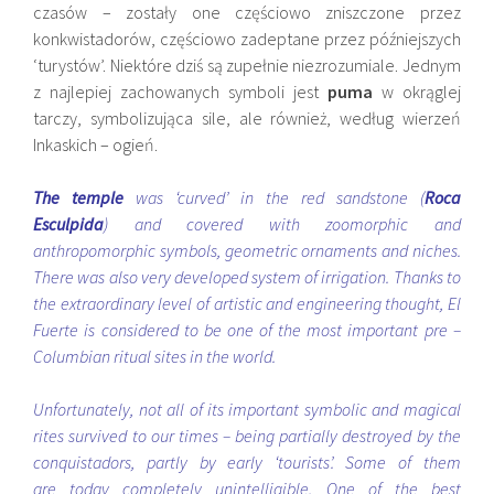
czasów – zostały one częściowo zniszczone przez
konkwistadorów, częściowo zadeptane przez późniejszych
‘turystów’. Niektóre dziś są zupełnie niezrozumiale. Jednym
z najlepiej zachowanych symboli jest
puma
w okrąglej
tarczy, symbolizująca sile, ale również, według wierzeń
Inkaskich – ogień.
The temple
was ‘curved’ in the red sandstone (
Roca
Esculpida
) and covered with zoomorphic and
anthropomorphic symbols, geometric ornaments and niches.
There was also very developed system of irrigation. Thanks to
the extraordinary level of artistic and engineering thought, El
Fuerte is considered to be one of the most important pre –
Columbian ritual sites in the world.
Unfortunately, not all of its important symbolic and magical
rites survived to our times – being partially destroyed by the
conquistadors, partly by early ‘tourists’. Some of them
are today completely unintelligible. One of the best