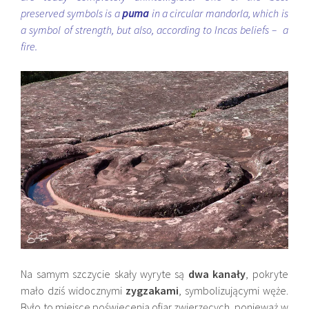
preserved symbols is a
puma
in a circular mandorla, which is
a symbol of strength, but also, according to Incas beliefs – a
fire.
Na samym szczycie skały wyryte są
dwa kanały
, pokryte
mało dziś widocznymi
zygzakami
, symbolizującymi węże.
Było to miejsce poświecenia ofiar zwierzęcych, ponieważ w