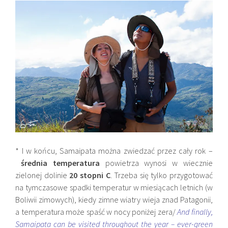
* I w końcu, Samaipata można zwiedzać przez cały rok –
średnia temperatura
powietrza wynosi w wiecznie
zielonej dolinie
20 stopni C
. Trzeba się tylko przygotować
na tymczasowe spadki temperatur w miesiącach letnich (w
Boliwii zimowych), kiedy zimne wiatry wieja znad Patagonii,
a temperatura może spaść w nocy poniżej zera/
And finally,
Samaipata can be visited throughout the year – ever-green