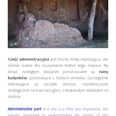
Cześć administracyjna
jest trochę mniej imponująca, ale
równie ważna dla zrozumienia historii tego miejsca. Na
dosyć rozległym obszarze porozrzucane są
ruiny
budynków
, pochodzące z różnych okresów. Szczególnie
interesujące są szczątki domów, rozmieszczone
strategicznie na krańcach góry, z doskonałym widokiem na
okolice.
Administrative part
of a site is a little less impressive, but
equally important in understanding the history of this