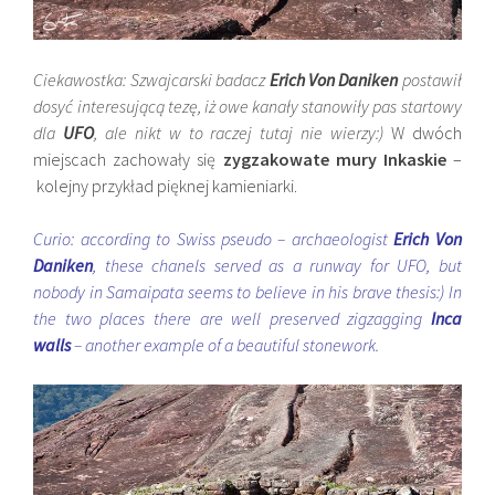
Ciekawostka: Szwajcarski badacz
Erich Von Daniken
postawił
dosyć interesującą tezę, iż owe kanały stanowiły pas startowy
dla
UFO
, ale nikt w to raczej tutaj nie wierzy:)
W dwóch
miejscach zachowały się
zygzakowate mury Inkaskie
–
kolejny przykład pięknej kamieniarki.
Curio: according to Swiss pseudo – archaeologist
Erich Von
Daniken
, these chanels served as a runway for UFO, but
nobody in Samaipata seems to believe in his brave thesis:) In
the two places there are well preserved zigzagging
Inca
walls
– another example of a beautiful stonework.