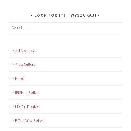
LOOK FOR IT! / WYSZUKAJ!
Search
for:
—> ANIMALitos
—> Art & Culture
—> Food
—> IRISH in Bolivia
—> Life 'n' Trouble
—> POLACY w Boliwii