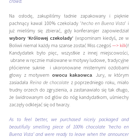
crowd.
Na osłodę, zakupiliśmy ładnie zapakowany i pięknie
pachnący kawal 100% czekolady ‘
hecho en Buena Vista
‘ i
już mieliśmy się zbierać, gdy konferansjer zapowiedział
wybory ‘Królowej czekolady’
(wspominam kiedyś, ze w
Boliwii niemal każdy ma szanse zostać Miss czegoś
—> kilk
)!
Kandydatek było pięc, wszystkie z innej miejscowości,
ubrane w ręcznie malowane w motywy ludowe, tradycyjne
płócienne suknie i ukoronowane misternymi ozdobami
głowy z motywem
owocu kakaowca
. Jury, w którym
zasiadała
Reina de chocolate
z poprzedniego roku, miało
trudny orzech do zgryzienia, a zastanawiało się tak długo,
że świdrowanym od głów do nóg kandydatkom, uśmiechy
zaczęły odklejać się od twarzy.
As to feel better, we purchased nicely packaged and
beautifully smelling piece of 100% chocolate ‘hecho en
Buena Vista’ and were ready to leave when the announcer