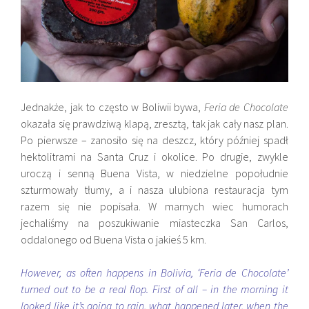
Jednakże, jak to często w Boliwii bywa,
Feria de Chocolate
okazała się prawdziwą klapą, zresztą, tak jak cały nasz plan.
Po pierwsze – zanosiło się na deszcz, który później spadł
hektolitrami na Santa Cruz i okolice. Po drugie, zwykle
uroczą i senną Buena Vista, w niedzielne popołudnie
szturmowały tłumy, a i nasza ulubiona restauracja tym
razem się nie popisała. W marnych wiec humorach
jechaliśmy na poszukiwanie miasteczka San Carlos,
oddalonego od Buena Vista o jakieś 5 km.
However, as often happens in Bolivia, ‘Feria de Chocolate’
turned out to be a real flop. First of all – in the morning it
looked like it’s going to rain, what happened later, when the