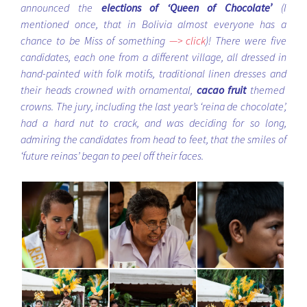
announced the
elections of ‘Queen of Chocolate’
(I
mentioned once, that in Bolivia almost everyone has a
chance to be Miss of something
—> click
)! There were five
candidates, each one from a different village, all dressed in
hand-painted with folk motifs, traditional linen dresses and
their heads crowned with ornamental,
cacao fruit
themed
crowns. The jury, including the last year’s ‘reina de chocolate’,
had a hard nut to crack, and was deciding for so long,
admiring the candidates from head to feet, that the smiles of
‘future reinas’ began to peel off their faces.