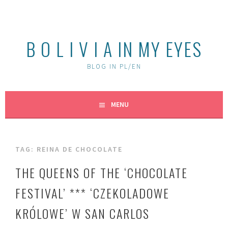
Skip
to
content
B O L I V I A IN MY EYES
BLOG IN PL/EN
MENU
TAG:
REINA DE CHOCOLATE
THE QUEENS OF THE ‘CHOCOLATE
FESTIVAL’ *** ‘CZEKOLADOWE
KRÓLOWE’ W SAN CARLOS