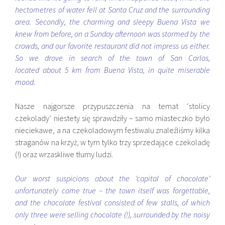
hectometres of water fell at Santa Cruz and the surrounding
area. Secondly, the charming and sleepy Buena Vista we
knew from before, on a Sunday afternoon was stormed by the
crowds, and our favorite restaurant did not impress us either.
So we drove in search of the town of San Carlos,
located about 5 km from Buena Vista, in quite miserable
mood.
Nasze najgorsze przypuszczenia na temat ‘stolicy
czekolady’ niestety się sprawdziły – samo miasteczko było
nieciekawe, a na czekoladowym festiwalu znaleźliśmy kilka
straganów na krzyż, w tym tylko trzy sprzedające czekoladę
(!) oraz wrzaskliwe tłumy ludzi.
Our worst suspicions about the ‘capital of chocolate’
unfortunately come true – the town itself was forgettable,
and the chocolate festival consisted of few stalls, of which
only three were selling chocolate (!), surrounded by the noisy