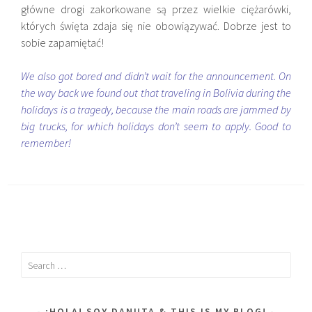
główne drogi zakorkowane są przez wielkie ciężarówki,
których święta zdaja się nie obowiązywać. Dobrze jest to
sobie zapamiętać!
We also got bored and didn’t wait for the announcement. On
the way back we found out that traveling in Bolivia during the
holidays is a tragedy, because the main roads are jammed by
big trucks, for which holidays don’t seem to apply. Good to
remember!
Search
for:
¡HOLA! SOY DANUTA & THIS IS MY BLOG!