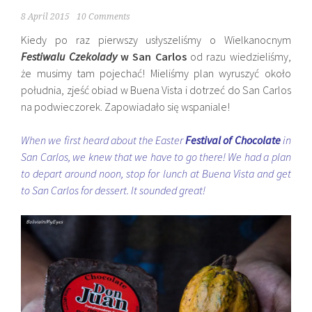
8 April 2015
10 Comments
Kiedy po raz pierwszy usłyszeliśmy o Wielkanocnym
Festiwalu Czekolady
w San Carlos
od razu wiedzieliśmy,
że musimy tam pojechać! Mieliśmy plan wyruszyć około
południa, zjeść obiad w Buena Vista i dotrzeć do San Carlos
na podwieczorek. Zapowiadało się wspaniale!
When we first heard about the Easter
Festival of Chocolate
in
San Carlos, we knew that we have to go there! We had a plan
to depart around noon, stop for lunch at Buena Vista and get
to San Carlos for dessert. It sounded great!