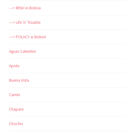
—> IRISH in Bolivia
—> Life 'n' Trouble
—> POLACY w Boliwii
Aguas Calientes
Apote
Buena Vista
Camiri
Chapare
Chochis