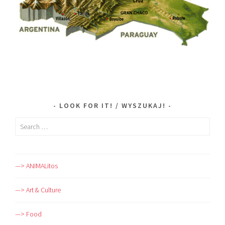
LOOK FOR IT! / WYSZUKAJ!
Search
for:
—> ANIMALitos
—> Art & Culture
—> Food