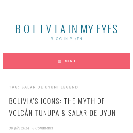
Skip
to
content
B O L I V I A IN MY EYES
BLOG IN PL/EN
MENU
TAG:
SALAR DE UYUNI LEGEND
BOLIVIA’S ICONS: THE MYTH OF
VOLCÁN TUNUPA & SALAR DE UYUNI
30 July 2014
6 Comments