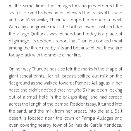
At the same time, the enraged Azanaques ordered the
search. He and his henchmen followed the tracks of his wife
and son. Meanwhile, Thunupa stopped to prepare a meal.
With clay and granite rocks she built an oven, in which later
the village Quillacas was founded and today is a place of
pilgrimage. Its residents report that Thunupa cooked meal
among the three nearby hills and because of that these are
today black with the smoke of her fire.
On her way Thunupa has also left the marks in the shape of
giant sandal prints. Her full breasts spilled out milk on the
flat ground as she walked towards Pampas Aullaguas. In her
haste she didn’t noticed that her
pito
(?) had been leaking
out of a small hole in the c
h’uspa
(bag) and had spread
across the length of the pampa. Residents say, it turned into
the sand, and the milk from her breast, into the salt. Salt
desert is located near the town of Pampa Aullagas and
even covering nearby town of Salinas de Garcia Mendoza,