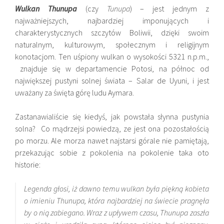
Wulkan Thunupa
(czy
Tunupa
) – jest jednym z
najważniejszych, najbardziej imponujących i
charakterystycznych szczytów Boliwii, dzięki swoim
naturalnym, kulturowym, społecznym i religijnym
konotacjom. Ten uśpiony wulkan o wysokości 5321 n.p.m.,
znajduje się w departamencie Potosi, na północ od
największej pustyni solnej świata – Salar de Uyuni, i jest
uważany za święta górę ludu Aymara.
Zastanawialiście się kiedyś, jak powstała słynna pustynia
solna? Co mądrzejsi powiedzą, ze jest ona pozostałością
po morzu. Ale morza nawet najstarsi górale nie pamiętają,
przekazując sobie z pokolenia na pokolenie taka oto
historie:
Legenda głosi, iż dawno temu wulkan była piękną kobieta
o imieniu Thunupa, która najbardziej na świecie pragnęła
by o nią zabiegano. Wraz z upływem czasu, Thunupa zaszła