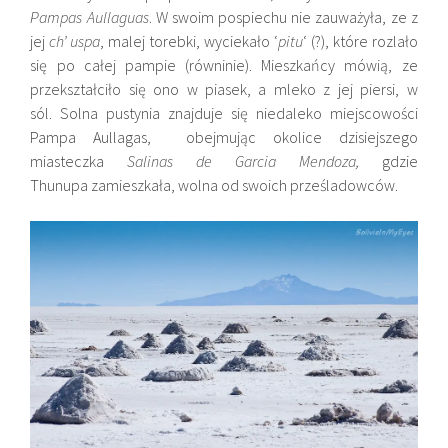
Pampas Aullaguas
. W swoim pospiechu nie zauważyła, ze z
jej
ch’ uspa
, malej torebki, wyciekało ‘
pitu
‘ (?), które rozlało
się po całej pampie (równinie). Mieszkańcy mówią, ze
przekształciło się ono w piasek, a mleko z jej piersi, w
sól. Solna pustynia znajduje się niedaleko miejscowości
Pampa Aullagas, obejmując okolice dzisiejszego
miasteczka
Salinas de Garcia Mendoza,
gdzie
Thunupa zamieszkała, wolna od swoich prześladowców.