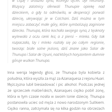
w ciążę i urodziła syna, którego ojciec był nieznany.
Wszyscy zalotnicy oferwali Thunupie opiekę nad
dzieckiem, a gdy ta odmówiła, w desperacji porwali
dziecię, ukrywając je w Colchani. Dziś można w tym
miejscu zobaczyć małe góry, które symbolizują zaginione
dziecko. Thunupa, która kochała swojego syna, z tęsknoty
wylewała z oczu rzeki łez, a z piersi – mleka. Gdy tak
rozpaczała, łzy i mleko rozlały się po całym regionie,
tworząc białe solne jeziora, dziś znane jako Salar de
Thunupa i Salar de Uyuni, nad których horyzontem dumnie
góruje wulkan Thunupa.
Inna wersja legendy głosi, ze Thunupa była kobieta z
południa, która wyszła za mąż za Azanaquesa z rejonu Huari.
Mężczyzna lubił biesiadować i pic alkohol. Podczas jednej
ze sprzeczek małżeńskich, Azanaques ciężko pobił zonę,
która w tym czasie nosiła w swoim lonie dziecię. Thunupa
postanowiła uciec od męża z nowo narodzonym Sullkiem.
Ciężko ranna, zatrzymała się na kilka godzin na obrzeżach