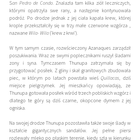
S
an Pedro de Condo
. Znalazła tam kilka ziół leczniczych,
którymi opatrzyła swe rany, a następnie kontynuowała
podróż. Po drodze jednak z jej ciała kapała krew, której
krople przekształciły się w trzy małe czerwone wzgórza ,
nazwane
Wila- Wila
(‘krew z krwi’).
W tym samym czasie, rozwścieczony Azanaques zarządził
poszukiwania. Wraz ze swymi poplecznikami ruszył śladami
zony i syna. Tymczasem Thunupa zatrzymała się by
przygotować posiłek. Z gliny i skał granitowych zbudowała
piec, w którym po latach powstała wieś
Quillacas
, dziś
miejsce pielgrzymek. Jej mieszkańcy opowiadają, ze
Thunupa gotowała posiłek wśród trzech pobliskich wzgórz i
dlatego te góry są dziś czarne, okopcone dymem z jej
ogniska.
Na swojej drodze Thunupa pozostawiła także swoje ślady w
kształcie gigantycznych sandałów. Jej pełne piersi
rozlewały mleko po płaskim terenie, kiedy szła w kierunku