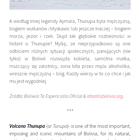
A według innej legendy Aymara, Thunupa była mężczyzną,
bogiem wulkanów i błyskawic lub jeszcze inaczej – bogiem
morza, jezior i rzek. Skąd tak głębokie rozbieżności w
historii o Thunupie? Myślę, ze nieprzypadkowo są one
odbiciem różnych sytuacji społecznych, panujących (nie
tylko) w Boliwii: rozwiązła kobieta, samotna matka,
mszczący się zalotnicy, zona bita przez męża alkoholika,
wreszcie mężczyzną – bóg. Każdy wierzy w to co chce i jak
mu jest wygodniej.
Źródła
: Boliwia Te Espera sitio Oficial &
atlantisbolivia.org
.
***
Volcano Thunupa
(or
Tunupa
)- is one of the most important,
imposing and iconic mountains of Bolivia, for its natural,