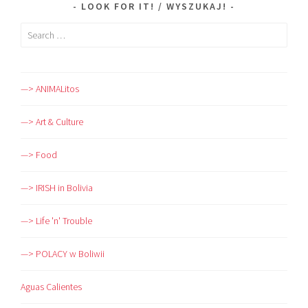
LOOK FOR IT! / WYSZUKAJ!
Search
for:
—> ANIMALitos
—> Art & Culture
—> Food
—> IRISH in Bolivia
—> Life 'n' Trouble
—> POLACY w Boliwii
Aguas Calientes