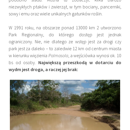
niezwykłych ptaków i zwierząt, w tym bociany, pancerniki,
sowy i emu oraz wiele unikalnych gatunków roślin.
W 1991 roku, na obszarze ponad 13000 km 2 utworzono
Park Regionalny, do którego dostęp jest jednak
ograniczony. Nie, nie dlatego ze wstęp jest za drogi czy
park jest za daleko – to zaledwie 12 km od centrum miasta
w kierunku więzienia
Palmasola
, a wejściówka wynosi ok. 10
bs od osoby.
Największą przeszkodą w dotarciu do
wydm jest droga, a raczej jej brak: