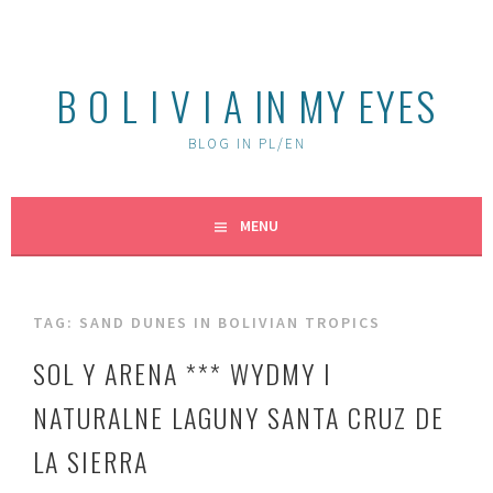
Skip
to
content
B O L I V I A IN MY EYES
BLOG IN PL/EN
MENU
TAG:
SAND DUNES IN BOLIVIAN TROPICS
SOL Y ARENA *** WYDMY I
NATURALNE LAGUNY SANTA CRUZ DE
LA SIERRA