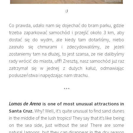
:)
Co prawda, udało nam się dojechać do bram parku, gdzie
trzeba zaparkować samochód i przejść około 3 km, aby
dostać się do wydm, ale kiedy tam dotarliśmy, niebo
zasnuło się chmurami i zdecydowaliśmy, ze jeżeli
zostaniemy tam na dłużej, to jest szansa, ze nie dalibyśmy
rady wrócić do miasta, ufff! Zresztą, nasz samochód już raz
zatrzymał się w jednej z dużych kałuż, odmawiając
posłuszeństwa i napędzając nam strachu.
***
Lomas de Arena
is one of most unusual attractions in
Santa Cruz.
Why? Well, it’s quite unusual to find sand dunes
in the middle of the lush tropics! They say that it’s like being
on the sea side, just without the sea! There are some
natural lagoons, but they can disappear in the dry season