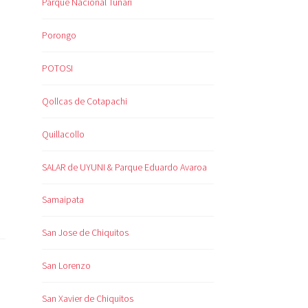
Parque Nacional Tunari
Porongo
POTOSI
Qollcas de Cotapachi
Quillacollo
SALAR de UYUNI & Parque Eduardo Avaroa
Samaipata
San Jose de Chiquitos
San Lorenzo
San Xavier de Chiquitos