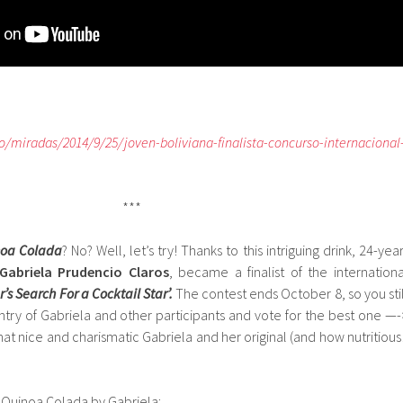
o/miradas/2014/9/25/joven-boliviana-finalista-concurso-internacional
***
oa Colada
? No? Well, let’s try! Thanks to this intriguing drink, 24-yea
Gabriela Prudencio Claros
, became a finalist of the internationa
r’s Search For a Cocktail Star’.
The contest ends October 8, so you stil
ntry of Gabriela and other participants and vote for the best one —-
 that nice and charismatic Gabriela and her original (and how nutritious!
r Quinoa Colada by Gabriela: