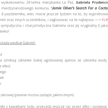
i wyskokowemu 24-letnia mieszkanka La Paz,
Gabriela Prudenci
stka miedzynarodowego konkursu
‘Jamie Oliver’s Search For a Coctai
e 8 pazdziernika, wiec macie jeszcze tydzien na to, by wyprobowa
eli oraz innych uczestnikow, i zaglosowac na te najlepsza —->
KLI
 sympatyczna i charyzmatyczna Gabriela oraz jej oryginalny (i jakz
aleko!
Colada wedlug Gabrieli:
ld
 (zmiksuj szklanke bialej ugotowanej quinoa ze szklanka wody 
 sitko)
wego
nek
o
y cukrowej (pewnie mozna zastapic jakims innym)
niki z kawalkami lodu, przecedz jeszcze raz przez sitko i podawaj 