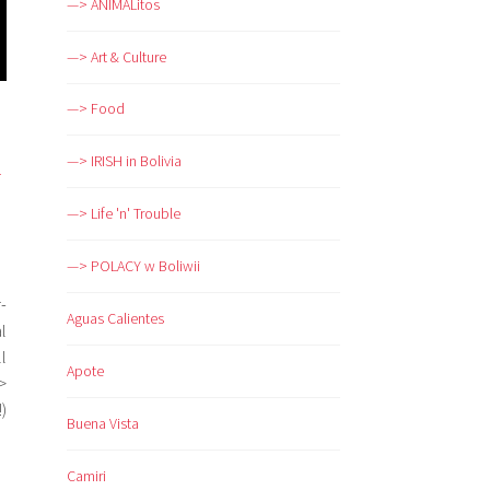
—> ANIMALitos
—> Art & Culture
—> Food
—> IRISH in Bolivia
-
—> Life 'n' Trouble
—> POLACY w Boliwii
r-
Aguas Calientes
l
l
Apote
>
)
Buena Vista
Camiri