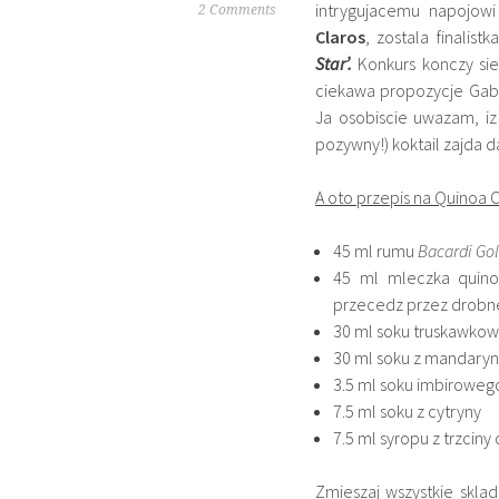
intrygujacemu napojow
2 Comments
Claros
, zostala finali
Star’.
Konkurs konczy si
ciekawa propozycje Gabri
Ja osobiscie uwazam, iz
pozywny!) koktail zajda d
A oto przepis na Quinoa 
45 ml rumu
Bacardi Go
45 ml mleczka quinoa
przecedz przez drobne
30 ml soku truskawko
30 ml soku z mandary
3.5 ml soku imbiroweg
7.5 ml soku z cytryny
7.5 ml syropu z trzcin
Zmieszaj wszystkie sklad