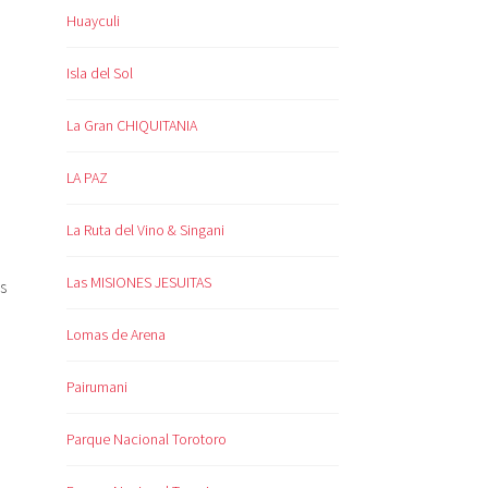
Huayculi
Isla del Sol
La Gran CHIQUITANIA
LA PAZ
La Ruta del Vino & Singani
Las MISIONES JESUITAS
s
Lomas de Arena
Pairumani
Parque Nacional Torotoro