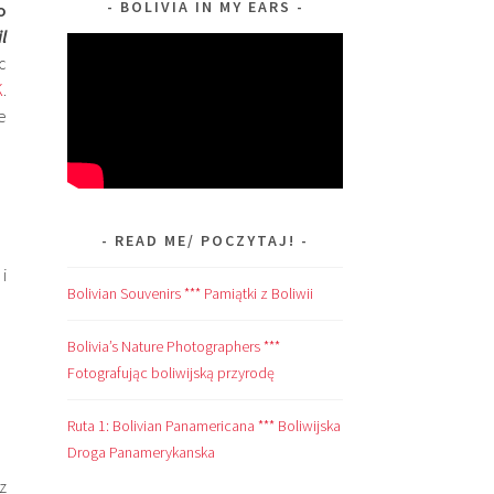
BOLIVIA IN MY EARS
o
l
c
K
.
e
READ ME/ POCZYTAJ!
i
Bolivian Souvenirs *** Pamiątki z Boliwii
Bolivia’s Nature Photographers ***
Fotografując boliwijską przyrodę
Ruta 1: Bolivian Panamericana *** Boliwijska
Droga Panamerykanska
z