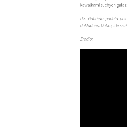
kawalkami suchych galaze
P.S. Gabriela podala pr
dokladnie). Dobra, ide szu
Zrodlo: