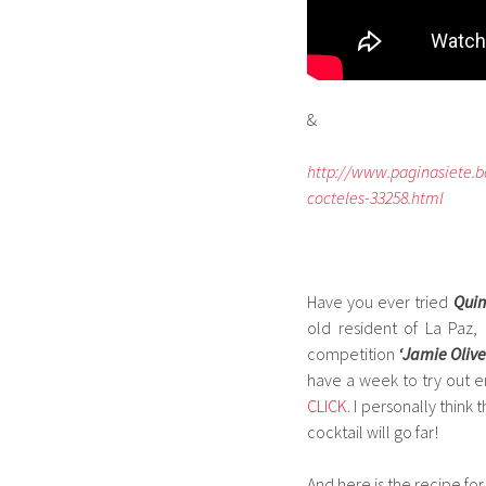
&
http://www.paginasiete.b
cocteles-33258.html
Have you ever tried
Quin
old resident of La Paz,
competition
‘Jamie Olive
have a week to try out e
CLICK
. I personally think
cocktail will go far!
And here is the recipe fo