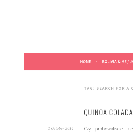
Skip
to
content
HOME
BOLIVIA & ME / J
TAG:
SEARCH FOR A 
QUINOA COLADA
Czy probowaliscie k
1 October 2014