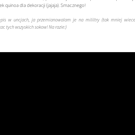
k quinoa dla dekoracji (jajaja). Smacznego!
zepis w uncjach, ja przemianowalam je na mililtry (tak mniej wiece
kac tych wszyskich sokow! Na razie:)