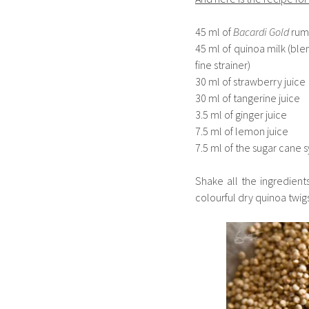
45 ml of
Bacardi Gold
rum
45 ml of quinoa milk (ble
fine strainer)
30 ml of strawberry juice
30 ml of tangerine juice
3.5 ml of ginger juice
7.5 ml of lemon juice
7.5 ml of the sugar cane 
Shake all the ingredient
colourful dry quinoa twigs