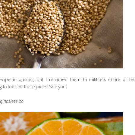
recipe in ounces, but I renamed them to mililiters (more or les
g to look for these juices! See you:)
ginasiete.bo