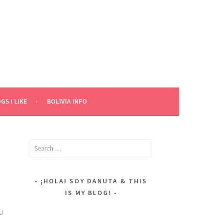
GS I LIKE
BOLIVIA INFO
Search
for:
¡HOLA! SOY DANUTA & THIS
IS MY BLOG!
u