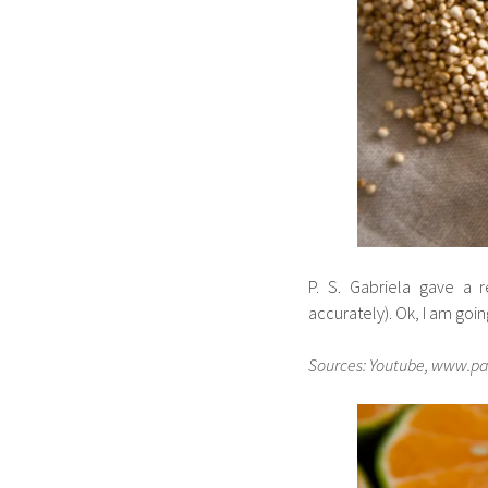
P. S. Gabriela gave a 
accurately). Ok, I am goin
Sources: Youtube, www.pa