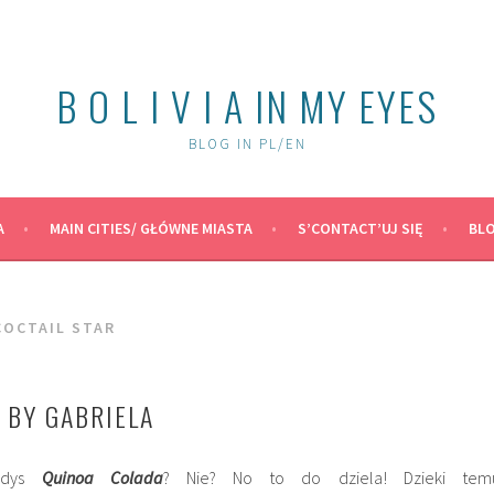
B O L I V I A IN MY EYES
BLOG IN PL/EN
A
MAIN CITIES/ GŁÓWNE MIASTA
S’CONTACT’UJ SIĘ
BLO
COCTAIL STAR
 BY GABRIELA
iedys
Quinoa Colada
? Nie? No to do dziela! Dzieki tem