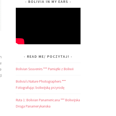
BOLIVIA IN MY EARS
m
READ ME/ POCZYTAJ!
w
e
Bolivian Souvenirs *** Pamiątki z Boliwii
d
Bolivia’s Nature Photographers ***
Fotografując boliwijską przyrodę
Ruta 1: Bolivian Panamericana *** Boliwijska
Droga Panamerykanska