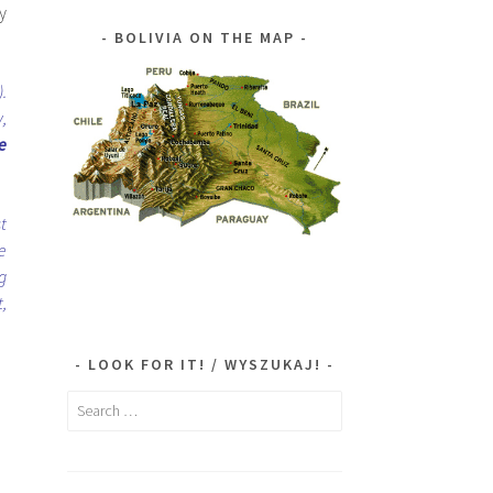
y
BOLIVIA ON THE MAP
.
,
e
t
e
g
,
LOOK FOR IT! / WYSZUKAJ!
Search
for: