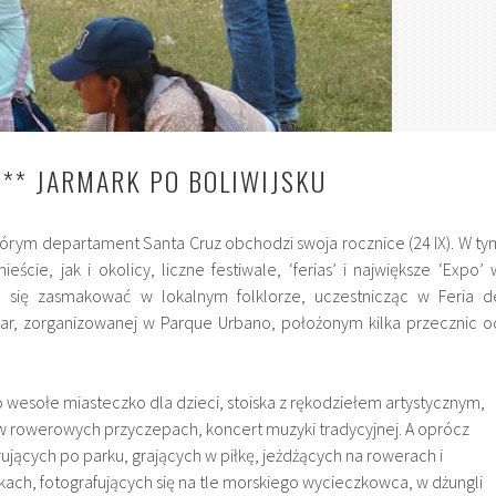
 *** JARMARK PO BOLIWIJSKU
tórym departament Santa Cruz obchodzi swoja rocznice (24 IX). W ty
eście, jak i okolicy, liczne festiwale, ‘
ferias’ i największe ‘Expo’ 
m się zasmakować w lokalnym folklorze, uczestnicząc w
Feria d
lar, zorganizowanej w
Parque
Urbano, położonym kilka przecznic o
o wesołe miasteczko dla dzieci, stoiska z rękodziełem artystycznym,
’ w rowerowych przyczepach, koncert muzyki tradycyjnej. A oprócz
rujących po parku, grających w piłkę, jeżdżących na rowerach i
ch, fotografujących się na tle morskiego wycieczkowca, w dżungli