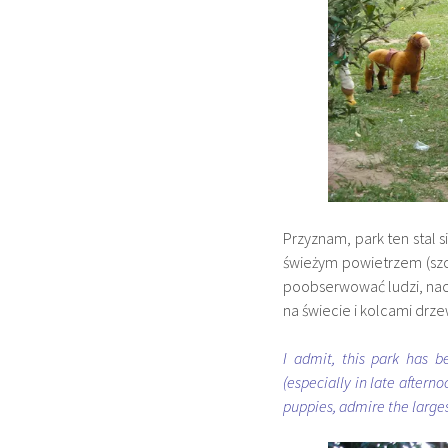
Przyznam, park ten stal
świeżym powietrzem (sz
poobserwować ludzi, naci
na świecie i kolcami drz
I admit, this park has 
(especially in late afterno
puppies, admire the largest