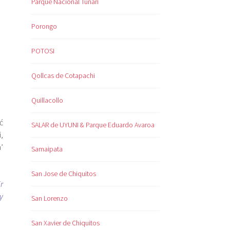
Parque Nacional Tunari
Porongo
POTOSI
Qollcas de Cotapachi
Quillacollo
ć
SALAR de UYUNI & Parque Eduardo Avaroa
,
’
Samaipata
San Jose de Chiquitos
r
y
San Lorenzo
San Xavier de Chiquitos