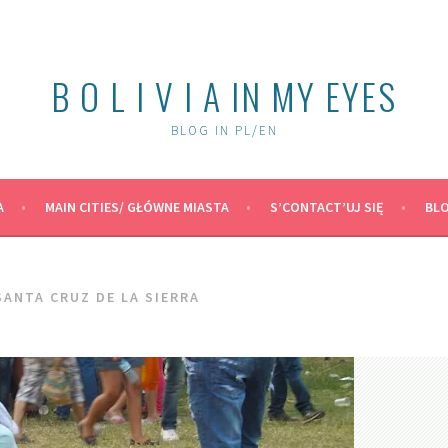
B O L I V I A IN MY EYES
BLOG IN PL/EN
A
MAIN CITIES/ GŁÓWNE MIASTA
S’CONTACT’UJ SIĘ
BLO
SANTA CRUZ DE LA SIERRA