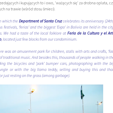
zedających i kupujących to i owo, ‘ważących się’ za drobna oplata, cz
h na trawie (wśród stosu śmieci).
n which the
Department of Santa Cruz
celebrates its anniversary (24th)
festivals, ‘ferias’ and the biggest ‘Expo’ in Bolivia are held in the city
. We had a taste of the local folklore at
Feria de la Cultura y el Art
o
, located just few blocks from our condominium.
e was an amusement park for children, stalls with arts and crafts, ‘fas
 of traditional music. And besides this, thousands of people walking in th
iding the bicycles and ‘park’ bumper cars, photographing with the bi
ungle or with the big llama teddy, selling and buying this and that
 or just resting on the grass (among garbage).