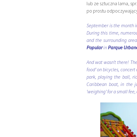
lub ze sztuczna lama, spr
po prostu odpoczywającyc
September is the month i
During this time, numerous 
and the surrounding areas
Popular
in
Parque Urban
And wat wasn’t there! Ther
food’ on bicycles, concert
park, playing the ball, r
Caribbean boat, in the j
‘weighing’ for a small fee,