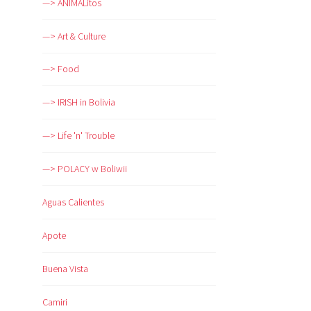
—> ANIMALitos
—> Art & Culture
—> Food
—> IRISH in Bolivia
—> Life 'n' Trouble
—> POLACY w Boliwii
Aguas Calientes
Apote
Buena Vista
Camiri