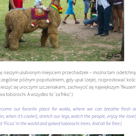
 się naszym ulubionym miejscem przechadzek – można tam odetchną
czególnie późnym popołudniem, gdy upal
lzeje), rozprostować kości
eszyć się uroczymi szczeniakami, zachwycić się największym ‘fikusem
ewa
toborochi. A wszystko to ‘za friko’:)
become our favorite place for walks, where we can breathe fresh ai
on, when it’s cooler), stretch our legs, watch the people, enjoy the lovel
 ‘Ficus’ in the world and spiked toborochi trees. And all for free:)