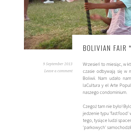
BOLIVIAN FAIR
Wrzesień to miesiąc, w k
9 September 2013
czasie odbywają się w mi
Leave a comment
Boliwii. Nam udało na
la
Cultura y el Arte Popu
naszego condominium.
Czegoż tam nie było!
Byl
jedzenie typu ‘fast food
tego, tysiące ludzi space
‘parkowych’ samochodzika