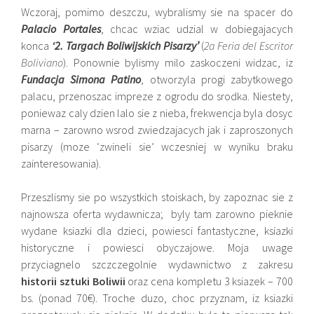
Wczoraj, pomimo deszczu, wybralismy sie na spacer do
Palacio Portales
, chcac wziac udzial w dobiegajacych
konca
‘2. Targach Boliwijskich Pisarzy’
(
2a Feria del Escritor
Boliviano
). Ponownie bylismy milo zaskoczeni widzac, iz
Fundacja Simona Patino
, otworzyla progi zabytkowego
palacu, przenoszac impreze z ogrodu do srodka. Niestety,
poniewaz caly dzien lalo sie z nieba, frekwencja byla dosyc
marna – zarowno wsrod zwiedzajacych jak i zaproszonych
pisarzy (moze ‘zwineli sie’ wczesniej w wyniku braku
zainteresowania).
Przeszlismy sie po wszystkich stoiskach, by zapoznac sie z
najnowsza oferta wydawnicza; byly tam zarowno pieknie
wydane ksiazki dla dzieci, powiesci fantastyczne, ksiazki
historyczne i powiesci obyczajowe. Moja uwage
przyciagnelo szczczegolnie wydawnictwo z zakresu
historii sztuki Boliwii
oraz cena kompletu 3 ksiazek – 700
bs. (ponad 70€). Troche duzo, choc przyznam, iz ksiazki