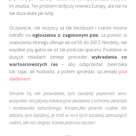
im znudza. Ten problem dotyczy rowniez Europy, ale nie na
tak duza skale jak tutaj.
Oczywiscie, nie wszyscy sa tak bezduszni i czesto mozna
natrafic na
ogloszenia o zaginionym psie
, za pomoc w
znalezieniu ktorego oferuje sie od 50 do 200 $. Niestety, nie
wsystkie psy gubia sie ot tak podczas spaceru. Podobno w
duzych miastach istnieje proceder
wykradania co
wartosciowszych ras
– aby odsprzedac zwierzaka
lub zajac sie hodowla, a potem sprzedac szczeniaki
pod
stadionem
.
Smutne to, ale prawdziwe, tym bardziej popieram wiec
wszystkie inicjatywy edukacyjne zwiazane z ochrona zwierzat
i srodowiska naturalnego. Ksiazeczka pewnie cudow nie
zdziala, tym bardziej, ze trafi w rece tych bardziej zamoznych
rodzin, ale od czegosc trzeba przeciez zaczac!