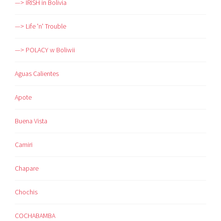
—> IRISH in Bolivia
—> Life 'n' Trouble
—> POLACY w Boliwii
Aguas Calientes
Apote
Buena Vista
Camiri
Chapare
Chochis
COCHABAMBA