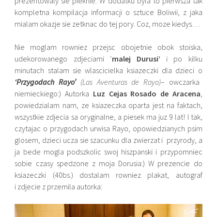
prezentowaly sie pieknie. W dodatku byla to pierwsza tak
kompletna kompilacja informacji o sztuce Boliwii, z jaka
mialam okazje sie zetknac do tej pory. Coz, moze kiedys…
Nie moglam rowniez przejsc obojetnie obok stoiska,
udekorowanego zdjeciami ‘
malej Durusi’
i po kilku
minutach stalam sie wlascicielka ksiazeczki dla dzieci o
‘Przygodach Rayo’
(Las Aventuras de Rayo)
– owczarka
niemieckiego:) Autorka
Luz Cejas Rosado de Aracena
,
powiedzialam nam, ze ksiazeczka oparta jest na faktach,
wszystkie zdjecia sa oryginalne, a piesek ma juz 9 lat! I tak,
czytajac o przygodach urwisa Rayo, opowiedzianych psim
glosem, dzieci ucza sie szacunku dla zwierzat i przyrody, a
ja bede mogla podszkolic swoj hiszpanski i przypomniec
sobie czasy spedzone z moja Dorusia:) W prezencie do
ksiazeczki (40bs.) dostalam rowniez plakat, autograf
i zdjecie z przemila autorka: