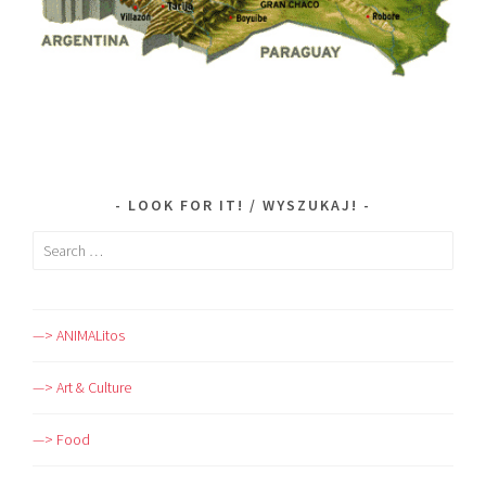
LOOK FOR IT! / WYSZUKAJ!
Search
for:
—> ANIMALitos
—> Art & Culture
—> Food