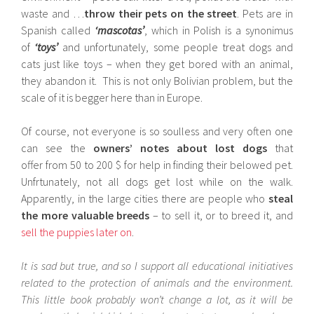
waste and …
throw their pets on the street
. Pets are in
Spanish called
‘mascotas’
, which in Polish is a synonimus
of
‘toys’
and unfortunately, some people treat dogs and
cats just like toys – when they get bored with an animal,
they abandon it. This is not only Bolivian problem, but the
scale of it is begger here than in Europe.
Of course, not everyone is so soulless and very often one
can see the
owners’ notes about lost dogs
that
offer from 50 to 200 $ for help in finding their belowed pet.
Unfrtunately, not all dogs get lost while on the walk.
Apparently, in the large cities there are people who
steal
the more valuable breeds
– to sell it, or to breed it, and
sell the puppies later on
.
It is sad but true, and so I support all educational initiatives
related to the protection of animals and the environment.
This little book probably won’t change a lot, as it will be