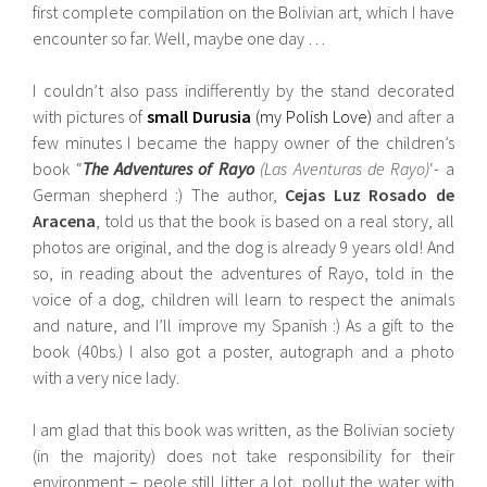
first complete compilation on the Bolivian art, which I have
encounter so far. Well, maybe one day …
I couldn’t also pass indifferently by the stand decorated
with pictures of
small Durusia
(my Polish Love)
and after a
few minutes I became the happy owner of the children’s
book “
The Adventures of Rayo
(Las Aventuras de Rayo)
‘- a
German shepherd :) The author,
Cejas Luz Rosado de
Aracena
, told us that the book is based on a real story, all
photos are original, and the dog is already 9 years old! And
so, in reading about the adventures of Rayo, told in the
voice of a dog, children will learn to respect the animals
and nature, and I’ll improve my Spanish :) As a gift to the
book (40bs.) I also got a poster, autograph and a photo
with a very nice lady.
I am glad that this book was written, as the Bolivian society
(in the majority) does not take responsibility for their
environment – peole still litter a lot, pollut the water with