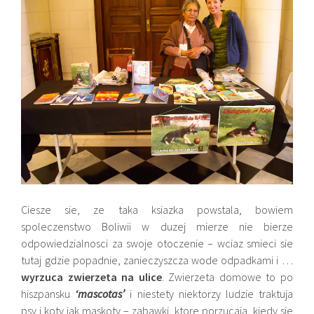
Ciesze sie, ze taka ksiazka powstala, bowiem
spoleczenstwo Boliwii w duzej mierze nie bierze
odpowiedzialnosci za swoje otoczenie – wciaz smieci sie
tutaj gdzie popadnie, zanieczyszcza wode odpadkami i …
wyrzuca zwierzeta na ulice
. Zwierzeta domowe to po
hiszpansku
‘mascotas’
i niestety niektorzy ludzie traktuja
psy i koty jak maskoty – zabawki, ktore porzucaja, kiedy sie