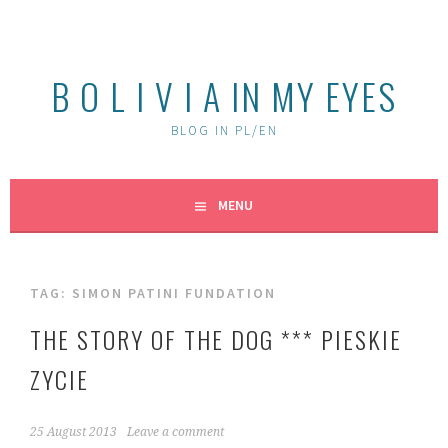
Skip
to
content
B O L I V I A IN MY EYES
BLOG IN PL/EN
MENU
TAG:
SIMON PATINI FUNDATION
THE STORY OF THE DOG *** PIESKIE
ZYCIE
25 August 2013
Leave a comment