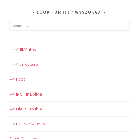
LOOK FOR IT! / WYSZUKAJ!
Search
for:
—> ANIMALitos
—> Art & Culture
—> Food
—> IRISH in Bolivia
—> Life 'n' Trouble
—> POLACY w Boliwii
Aguas Calientes