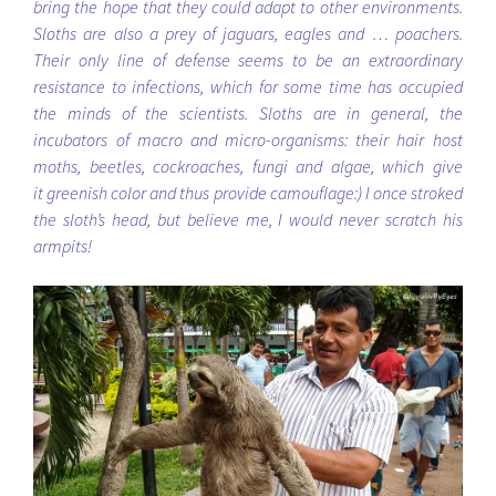
bring the hope that they could adapt to other environments.
Sloths are also a prey of jaguars, eagles and … poachers.
Their only line of defense seems to be an extraordinary
resistance to infections, which for some time has occupied
the minds of the scientists. Sloths are in general, the
incubators of macro and micro-organisms: their hair host
moths, beetles, cockroaches, fungi and algae, which give
it greenish color and thus provide camouflage:) I once stroked
the sloth’s head, but believe me, I would never scratch his
armpits!