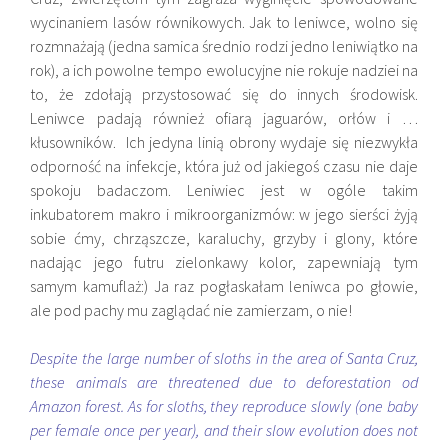
wycinaniem lasów równikowych. Jak to leniwce, wolno się
rozmnażają (jedna samica średnio rodzi jedno leniwiątko na
rok), a ich powolne tempo ewolucyjne nie rokuje nadziei na
to, że zdołają przystosować się do innych środowisk.
Leniwce padają również ofiarą jaguarów, orłów i …
kłusowników. Ich jedyna linią obrony wydaje się niezwykła
odporność na infekcje, która już od jakiegoś czasu nie daje
spokoju badaczom. Leniwiec jest w ogóle takim
inkubatorem makro i mikroorganizmów: w jego sierści żyją
sobie ćmy, chrząszcze, karaluchy, grzyby i glony, które
nadając jego futru zielonkawy kolor, zapewniają tym
samym kamuflaż:) Ja raz pogłaskałam leniwca po głowie,
ale pod pachy mu zaglądać nie zamierzam, o nie!
Despite the large number of sloths in the area of Santa Cruz,
these animals are threatened due to deforestation od
Amazon forest. As for sloths, they reproduce slowly (one baby
per female once per year), and their slow evolution does not