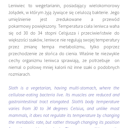
Leniwiec to wegetarianin, posiadający wielokomorowy
żołądek, w którym żyją żywiące się celulozą bakterie. Jego
umięśnienie jest zredukowane a przewód
pokarmowy powiększony. Temperatura ciała leniwca waha
się od 30 do 34 stopni Celsjusza i przeciwieństwie do
większości ssaków, leniwce nie regulują swojej temperatury
przez zmianę tempa metabolizmu, tylko poprzez
przechodzenie ze słońca do cienia. Właśnie te niezwykle
cechy organizmu leniwca sprawiają, ze potrzebuje on
niemal o połowę mniej kalorii niż inne ssaki o podobnych
rozmiarach.
Sloth is a vegetarian, having multi-stomach, where the
cellulose-eating bacteria live. Its muscles are reduced and
gastrointestinal tract elongated. Sloth’s body temperature
varies from 30 to 34 degrees Celsius, and unlike most
mammals, it does not regulate its temperature by changing
the metabolic rate, but rather through changing its position