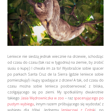
Leniwce nie siedzą jednak wiecznie na drzewie, schodząc
od czasu do czasu (tak raz w tygodniu) na ziemie, by zrobić
siusiu o kupę:) I chwała im za to! Wyobraźcie sobie spacer
po parkach Santa Cruz de la Sierra (gdzie leniwce sobie
pomieszkują!) i kupy spadające z drzew! A tak, od czasu do
czasu można sobie leniwca poobserwować z bliska,
czołgającego się po ziemi. My spotkaliśmy dwukrotnie
takiego
Jasia Wędrowniczka w zoo
– raz
spacerującego po
pustym wybiegu
, innym razem próbującego się wydostać z
wybiegu dla żółwi. Jednemu
leniwcowi z Cotok
i, po