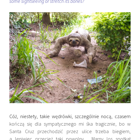
some sightseeing or stretch its bones?
Cóż, niestety, takie wędrówki, szczególnie nocą, czasem
kończą się dla sympatycznego mi śka tragicznie, bo w
Santa Cruz przechodzić przez ulice trzeba biegiem,
a leniwiec przecież taki powolny… Marny los spotkał