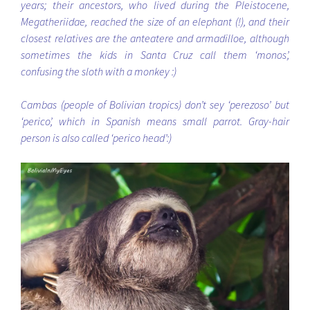
years; their ancestors, who lived during the Pleistocene,
Megatheriidae, reached the size of an elephant (!), and their
closest relatives are the anteatere and armadilloe, although
sometimes the kids in Santa Cruz call them ‘monos’,
confusing the sloth with a monkey :)
Cambas (people of Bolivian tropics) don’t sey ‘perezoso’ but
‘perico’, which in Spanish means small parrot. Gray-hair
person is also called ‘perico head’:)