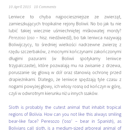
10 April 2015
18 Comments
Leniwce to chyba najpocieszniejsze ze zwierząt,
zamieszkujących tropikalne rejony Boliwii. No bo jak tu nie
lubić takiej wiecznie uśmiechniętej miśkowatej mordy?
Perezoso
(
oso
– hisz. niedźwiedź), bo tak leniwca nazywają
Boliwijczycy, to średniej wielkości nadrzewne zwierzę z
rzędu szczerbaków, z mocnymi kończynami zakończonymi
długimi pazurami (w Boliwii spotykamy leniwce
trzypalczaste), które pozwalają mu na zwisanie z drzewa,
poruszanie się głową w d
ół
oraz stanowią ochronę przed
drapieżnikami. Dlatego, że leniwce spędzają tyle czasu z
nogami powyżej głowy, ich włosy rosną od kończyn w górę,
czyli w odwrotnym kierunku niż u innych ssaków.
Sloth is probably the cutest animal that inhabit tropical
regions of Bolivia. How can you not like this always smiling
bear-like face? Peresozo (‘oso’ – bear in Spanish), as
Bolivians call sloth, is a medium-sized arboreal animal of