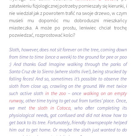
załatwieniu fizjologicznej potrzeby pomieszały się kierunki, i
nie wiedział jak z powrotem trafić na swoje drzewo, w czym
musieli mu dopomóc mu dobroduszni mieszkańcy
miasteczka. A może po prostu, leniwiec chciał trochę
pozwiedzać, rozprostować kości?
Sloth, however, does not sit forever on the tree, coming down
from time to time (once a week) to the ground for pee or poo
:) And thanks God! Imagine walking through the parks of
Santa Cruz de la Sierra (where sloths live
!), being strucked by
falling feces! And so, sometimes it’s possible to observe the
sloth from close up, crawling on the ground. We met twice
such active sloth
in the zoo
– once
walking on an empty
runwa
y, other time trying to get out from turtles’ place. Once,
we met
the sloth in Cotoca
, who after completing its
physiological needs, got confused and did not know how to
get back to its tree. Fortunately, friendly townspeople helped
him out to get home. Or maybe the sloth just wanted to do