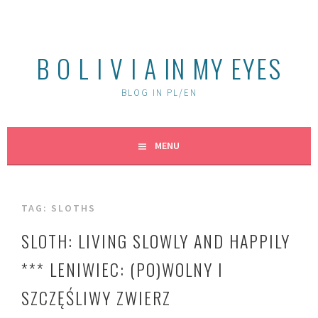
Skip
to
content
B O L I V I A IN MY EYES
BLOG IN PL/EN
MENU
TAG:
SLOTHS
SLOTH: LIVING SLOWLY AND HAPPILY
*** LENIWIEC: (PO)WOLNY I
SZCZĘŚLIWY ZWIERZ