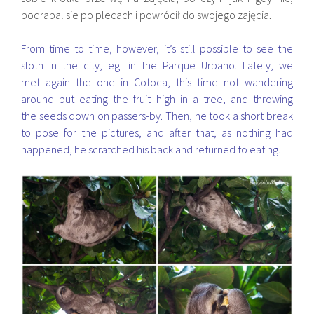
podrapal sie po plecach i powrócił do swojego zajęcia.
From time to time, however, it’s still possible to see the
sloth in the city, eg. in the Parque Urbano. Lately, we
met again the one in Cotoca, this time not wandering
around but eating the fruit high in a tree, and throwing
the seeds down on passers-by. Then, he took a short break
to pose for the pictures, and after that, as nothing had
happened, he scratched his back and returned to eating
.