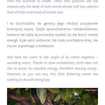
from the sunshine to shade. These very qualities are the
reasons why the body of sloth needs almost half less calories
than of other mammals of similar size.
I tu dochodzimy do genezy jego niezbyt pozytywnie
brzmiącej nazwy. Dzięki spowolnionemu metabolizmowi,
leniwce nie lubią się za bardzo wysilać, by nie tracić cennej
energii. A jak sami widziecie, tak mało pochlebne imię, nie
ma nic wspolnego z lenistwem.
And here we come to the origin of its rather negative –
sounding name. Thanks to slow metabolism, sloth does not
like to waste its valuable energy, therefore moving slowly..
However, as you can see, this little flattering name has
nothing to do with being lazy.