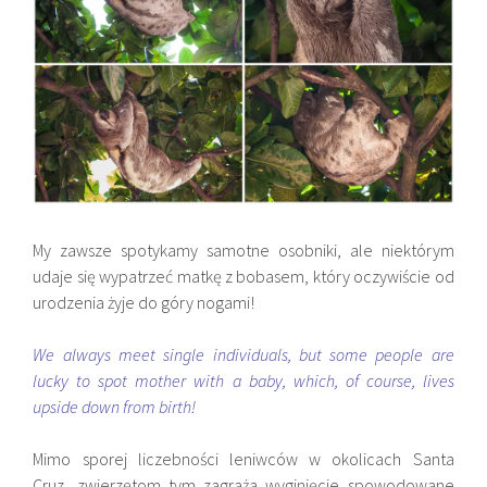
My zawsze spotykamy samotne osobniki, ale niektórym
udaje się wypatrzeć matkę z bobasem, który oczywiście od
urodzenia żyje do góry nogami!
We always meet single individuals, but some people are
lucky to spot mother with a baby, which, of course, lives
upside down from birth!
Mimo sporej liczebności leniwców w okolicach Santa
Cruz, zwierzętom tym zagraża wyginięcie spowodowane