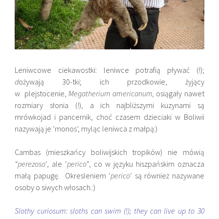
Leniwcowe ciekawostki: leniwce potrafią pływać (!);
d
ożywają 30-tki; ich przodkowie, żyjący
w plejstocenie,
Megatherium americanum
,
osiągały nawet
rozmiary słonia (!), a ich najbliższymi kuzynami są
mrówkojad i pancernik, choć czasem dzieciaki w Boliwii
nazywają je ‘monos’, myląc leniwca z małpą:)
Cambas (mieszkańcy boliwijskich tropików) nie mówią
“perezoso
‘, ale ‘
perico
“, co w języku hiszpańskim oznacza
małą papugę. Okresleniem ‘
perico
‘ są również nazywane
osoby o siwych włosach.:)
Slothy curiosum: sloths can swim (!); they can live up to 30