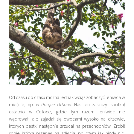
Od czasu do czasu można jednak wciąż zobaczyć leniwca w
mieście, np. w
Parque Urbano
. Nas ten zaszczyt spotkał
ostatnio w Cotoce, gdzie tym razem leniwiec nie
wędrował, ale zajadał się owocami wysoko na drzewie,
których pestki następnie zrzucał na przechodniów. Zrobił
sobie krótka przerwę na zdjęcia, po czym jak nigdy nic,