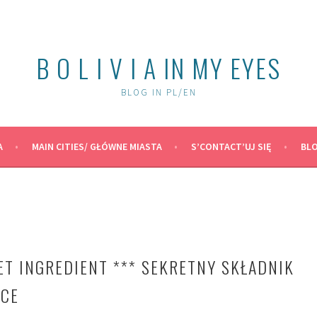
B O L I V I A IN MY EYES
BLOG IN PL/EN
A
MAIN CITIES/ GŁÓWNE MIASTA
S’CONTACT’UJ SIĘ
BLO
ET INGREDIENT *** SEKRETNY SKŁADNIK
OCE