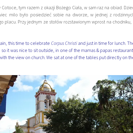
w Cotoce, tym razem z okazji Bożego Ciała, w sam raz na obiad. Dzie
 wiec milo było posiedzieć sobie na dworze, w jednej z rodzinnyc
go placu. Przy jednym ze stołów rozstawionym wprost na chodniku, 
in, this time to celebrate
Corpus Christi
and just in time for lunch. Th
o it was nice to sit outside, in one of the mamas & papas restaurant
ith the view on church. We sat at one of the tables put directly on th