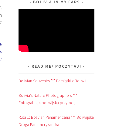
BOLIVIA IN MY EARS
ń
h
z
e
s
e
READ ME/ POCZYTAJ!
Bolivian Souvenirs *** Pamiątki z Boliwii
Bolivia’s Nature Photographers ***
Fotografując boliwijską przyrodę
Ruta 1: Bolivian Panamericana *** Boliwijska
Droga Panamerykanska