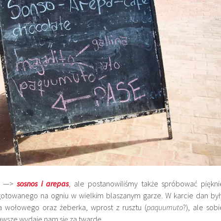
my —>
sosnos i arepa
s
,
ale postanowiliśmy także spróbować piękni
gotowanego na ogniu w wielkim blaszanym garze. W karcie dan był
sa wołowego oraz żeberka, wprost z rusztu (
paquumuto
?), ale sobi
awsze wydaje nam się za twarde.