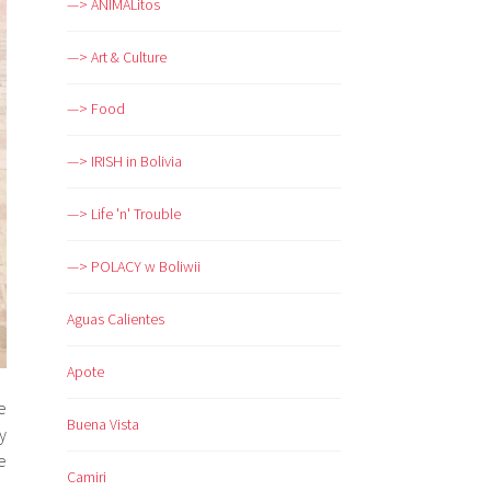
—> ANIMALitos
—> Art & Culture
—> Food
—> IRISH in Bolivia
—> Life 'n' Trouble
—> POLACY w Boliwii
Aguas Calientes
Apote
e
Buena Vista
y
e
Camiri