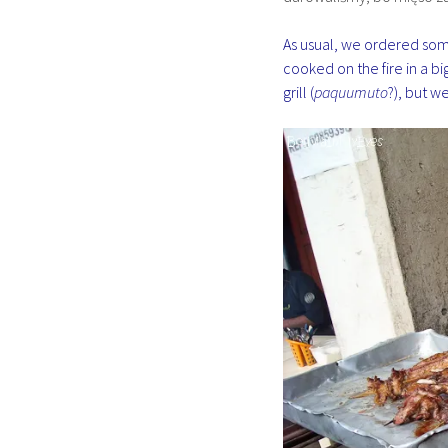
As usual, we ordered so
cooked on the fire in a bi
grill (
paquumuto
?), but w