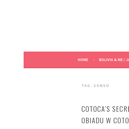
Skip
to
content
HOME
BOLIVIA & ME / J
TAG:
SONSO
COTOCA’S SECR
OBIADU W COT