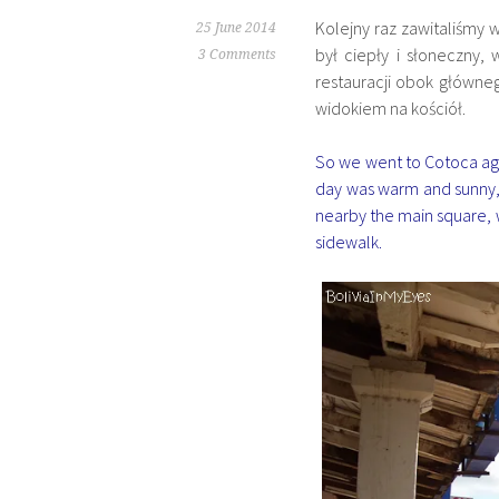
Kolejny raz zawitaliśmy 
25 June 2014
był ciepły i słoneczny,
3 Comments
restauracji obok główne
widokiem na kościół.
So we went to Cotoca aga
day was warm and sunny, s
nearby the main square, w
sidewalk.