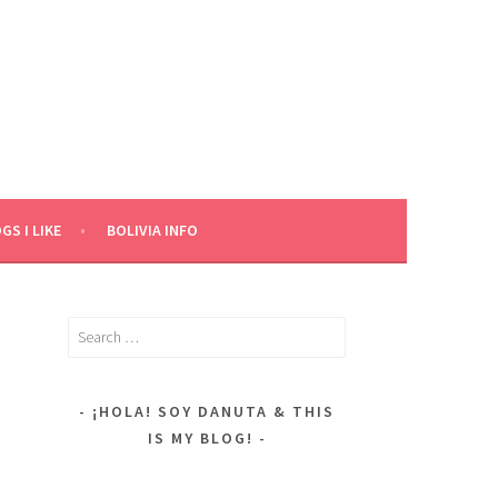
GS I LIKE
BOLIVIA INFO
Search
for:
¡HOLA! SOY DANUTA & THIS
IS MY BLOG!