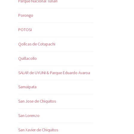
Parque Nacional Tunari
Porongo
POTOSI
Qollcas de Cotapachi
Quillacollo
SALAR de UYUNI & Parque Eduardo Avaroa
Samaipata
San Jose de Chiquitos
San Lorenzo
San Xavier de Chiquitos