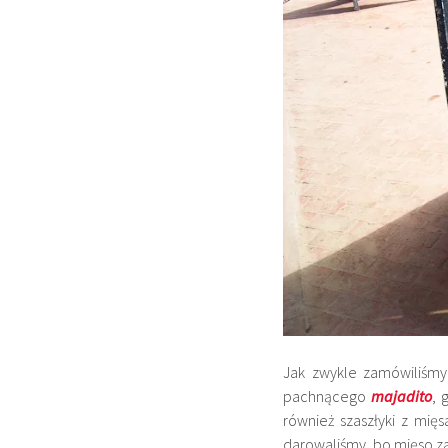
Jak zwykle zamówiliś
pachnącego
majadito
, 
również szaszłyki z mię
darowaliśmy, bo mięso z