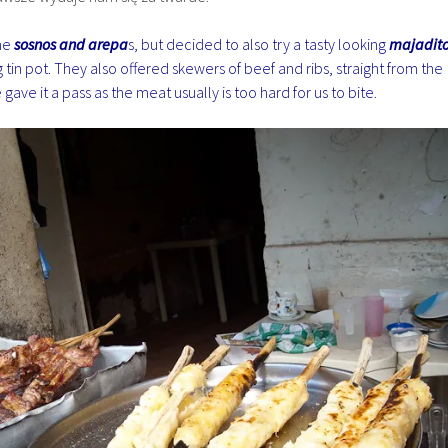
me
sosnos and arepa
s, but decided to also try a tasty looking
majadit
g tin pot. They also offered skewers of beef and ribs, straight from the
e gave it a pass as the meat usually is too hard for us to bite.