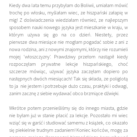
Kiedy dwa lata temu przybyłam do Boliwii, umiałam mówić
trochę po włosku, myślałam wiec, ze hiszpański załapię w
mig! Z doświadczenia wiedziałam również, ze najlepszym
sposobem nauki nowego języka jest mieszkanie w kraju, w
którym używa się go na co dzień. Niestety, przez
pierwsze dwa miesiące nie mogłam pogadać sobie z ani z
nowa rodzina, ani z nowymi znajomymi, którzy nie rozumieli
mojej ‘włoszczyzny’. Prawdziwy przełom nastąpił kiedy
rozpoczęłam prywatne lekcje hiszpańskiego, choć
szczerze mówiąc, używać języka zaczęłam dopiero po
następnych dwóch miesiącach! Tak się składa, ze poliglotą
to ja nie jestem i potrzebuje dużo czasu, praktyki i odwagi,
zanim zacznę z siebie wydawać obco brzmiące dźwięki.
Wkrótce potem przenieśliśmy się do innego miasta, gdzie
nie byłam już w stanie płacić za lekcje. Pozostało mi wiec
wziąć się w garść i studiować samemu z książek, co okazało
się piekielnie trudnym zadaniem! Koniec końców, mogę za