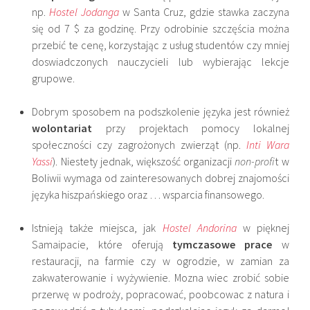
np.
Hostel Jodanga
w Santa Cruz, gdzie stawka zaczyna
się od 7 $ za godzinę. Przy odrobinie szczęścia można
przebić te cenę, korzystając z usług studentów czy mniej
doswiadczonych nauczycieli lub wybierając lekcje
grupowe.
Dobrym sposobem na podszkolenie języka jest również
wolontariat
przy projektach pomocy lokalnej
społeczności czy zagrożonych zwierząt (np.
Inti Wara
Yassi
). Niestety jednak, większość organizacji
non-profi
t w
Boliwii wymaga od zainteresowanych dobrej znajomości
języka hiszpańskiego oraz … wsparcia finansowego.
Istnieją także miejsca, jak
Hostel Andorina
w pięknej
Samaipacie, które oferują
tymczasowe prace
w
restauracji, na farmie czy w ogrodzie, w zamian za
zakwaterowanie i wyżywienie. Mozna wiec zrobić sobie
przerwę w podroży, popracować, poobcowac z natura i