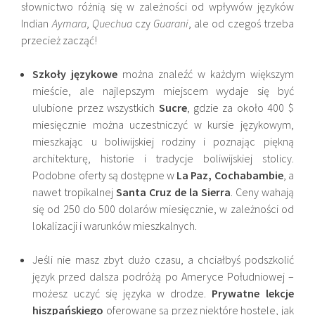
słownictwo różnią się w zależności od wpływów języków
Indian
Aymara
,
Quechua
czy
Guarani
, ale od czegoś trzeba
przecież zacząć!
Szkoły językowe
można znaleźć w każdym większym
mieście, ale najlepszym miejscem wydaje się być
ulubione przez wszystkich
Sucre
, gdzie za około 400 $
miesięcznie można uczestniczyć w kursie językowym,
mieszkając u boliwijskiej rodziny i poznając piękną
architekturę, historie i tradycje boliwijskiej stolicy.
Podobne oferty są dostępne w
La Paz, Cochabambie
, a
nawet tropikalnej
Santa Cruz de la Sierra
. Ceny wahają
się od 250 do 500 dolarów miesięcznie, w zależności od
lokalizacji i warunków mieszkalnych.
Jeśli nie masz zbyt dużo czasu, a chciałbyś podszkolić
język przed dalsza podróżą po Ameryce Południowej –
możesz uczyć się języka w drodze.
Prywatne lekcje
hiszpańskiego
oferowane są przez niektóre hostele, jak