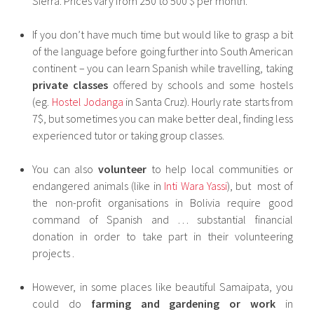
Sierra. Prices vary from 250 to 500 $ per month.
If you don’t have much time but would like to grasp a bit
of the language before going further into South American
continent – you can learn Spanish while travelling, taking
private classes
offered by schools and some hostels
(eg.
Hostel Jodanga
in Santa Cruz). Hourly rate starts from
7$, but sometimes you can make better deal, finding less
experienced tutor or taking group classes.
You can also
volunteer
to help local communities or
endangered animals (like in
Inti Wara Yassi
), but most of
the non-profit organisations in Bolivia require good
command of Spanish and … substantial financial
donation in order to take part in their volunteering
projects .
However, in some places like beautiful Samaipata, you
could do
farming and gardening or work
in