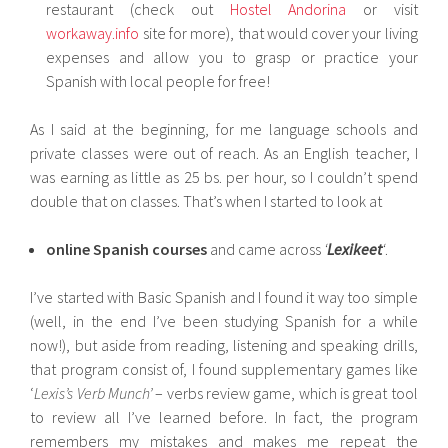
restaurant (check out
Hostel Andorina
or visit
workaway.info
site for more), that would cover your living
expenses and allow you to grasp or practice your
Spanish with local people for free!
As I said at the beginning, for me language schools and
private classes were out of reach. As an English teacher, I
was earning as little as 25 bs. per hour, so I couldn’t spend
double that on classes. That’s when I started to look at
online Spanish courses
and came across
‘
Lexikeet
‘
.
I’ve started with Basic Spanish and I found it way too simple
(well, in the end I’ve been studying Spanish for a while
now!), but aside from reading, listening and speaking drills,
that program consist of, I found supplementary games like
‘
Lexis’s Verb Munch’
– verbs review game, which is great tool
to review all I’ve learned before. In fact, the program
remembers my mistakes and makes me repeat the