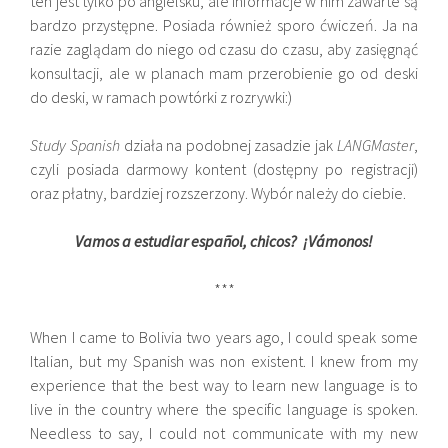
ten jest tylko po angielsku, ale informacje w nim zawarte są
bardzo przystępne. Posiada również sporo ćwiczeń. Ja na
razie zaglądam do niego od czasu do czasu, aby zasięgnąć
konsultacji, ale w planach mam przerobienie go od deski
do deski, w ramach powtórki z rozrywki:)
Study Spanish
działa na podobnej zasadzie jak
LANGMaster
,
czyli posiada darmowy kontent (dostępny po registracji)
oraz płatny, bardziej rozszerzony. Wybór należy do ciebie.
Vamos a estudiar español, chicos? ¡
Vámonos!
***
When I came to Bolivia two years ago, I could speak some
Italian, but my Spanish was non existent. I knew from my
experience that the best way to learn new language is to
live in the country where the specific language is spoken.
Needless to say, I could not communicate with my new