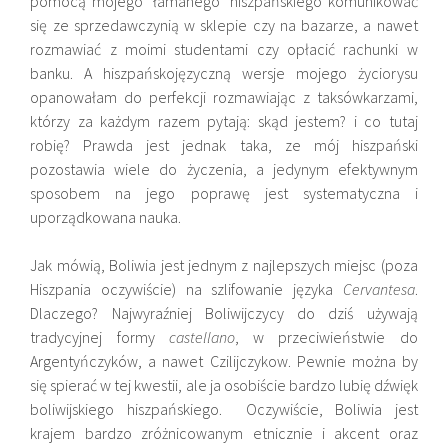
pomocą mojego ‘łamanego’ hiszpańskiego komunikować
się ze sprzedawczynią w sklepie czy na bazarze, a nawet
rozmawiać z moimi studentami czy opłacić rachunki w
banku. A hiszpańskojęzyczną wersje mojego życiorysu
opanowałam do perfekcji rozmawiając z taksówkarzami,
którzy za każdym razem pytają: skąd jestem? i co tutaj
robię? Prawda jest jednak taka, ze mój hiszpański
pozostawia wiele do życzenia, a jedynym efektywnym
sposobem na jego poprawę jest systematyczna i
uporządkowana nauka.
Jak mówią, Boliwia jest jednym z najlepszych miejsc (poza
Hiszpania oczywiście) na szlifowanie języka
Cervantesa
.
Dlaczego? Najwyraźniej Boliwijczycy do dziś używają
tradycyjnej formy
castellano
, w przeciwieństwie do
Argentyńczyków, a nawet Czilijczykow. Pewnie można by
się spierać w tej kwestii, ale ja osobiście bardzo lubię dźwięk
boliwijskiego hiszpańskiego. Oczywiście, Boliwia jest
krajem bardzo zróżnicowanym etnicznie i akcent oraz