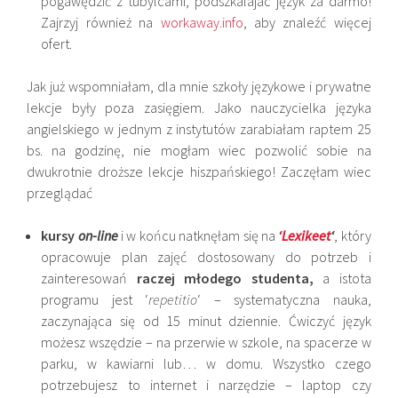
pogawędzić z tubylcami, podszkalajac język za darmo!
Zajrzyj również na
workaway.info
, aby znaleźć więcej
ofert.
Jak już wspomniałam, dla mnie szkoły językowe i prywatne
lekcje były poza zasięgiem. Jako nauczycielka języka
angielskiego w jednym z instytutów zarabiałam raptem 25
bs. na godzinę, nie mogłam wiec pozwolić sobie na
dwukrotnie droższe lekcje hiszpańskiego! Zaczęłam wiec
przeglądać
kursy
on-line
i w końcu natknęłam się na
‘Lexikeet
‘
, który
opracowuje plan zajęć dostosowany do potrzeb i
zainteresowań
raczej młodego studenta,
a istota
programu jest ‘
repetitio
‘ – systematyczna nauka,
zaczynająca się od 15 minut dziennie. Ćwiczyć język
możesz wszędzie – na przerwie w szkole, na spacerze w
parku, w kawiarni lub… w domu. Wszystko czego
potrzebujesz to internet i narzędzie – laptop czy