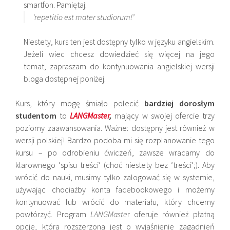
smartfon. Pamiętaj:
‘repetitio est mater studiorum!’
Niestety, kurs ten jest dostępny tylko w języku angielskim.
Jeżeli wiec chcesz dowiedzieć się więcej na jego
temat, zapraszam do kontynuowania angielskiej wersji
bloga dostępnej poniżej.
Kurs, który mogę śmiało polecić
bardziej dorosłym
studentom
to
LANGMaster
,
mający w swojej ofercie trzy
poziomy zaawansowania. Ważne: dostępny jest również w
wersji polskiej! Bardzo podoba mi się rozplanowanie tego
kursu – po odrobieniu ćwiczeń, zawsze wracamy do
klarownego ‘spisu treści’ (choć niestety bez ‘treści’;). Aby
wrócić do nauki, musimy tylko zalogować się w systemie,
używając chociażby konta facebookowego i możemy
kontynuować lub wrócić do materiału, który chcemy
powtórzyć. Program
LANGMaste
r oferuje również płatną
opcje, która rozszerzona jest o wyjaśnienie zagadnień