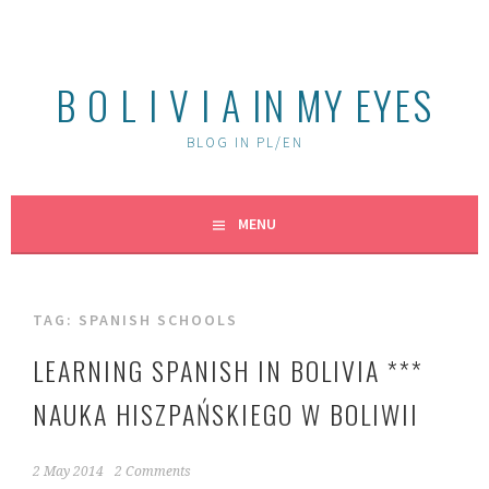
Skip
to
content
B O L I V I A IN MY EYES
BLOG IN PL/EN
MENU
TAG:
SPANISH SCHOOLS
LEARNING SPANISH IN BOLIVIA ***
NAUKA HISZPAŃSKIEGO W BOLIWII
2 May 2014
2 Comments