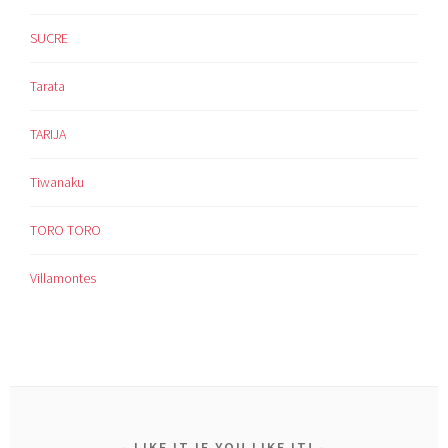
SUCRE
Tarata
TARIJA
Tiwanaku
TORO TORO
Villamontes
LIKE IT IF YOU LIKE IT!