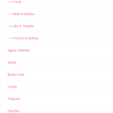
—> Food
—> IRISH in Bolivia
—> Life 'n' Trouble
—> POLACY w Boliwii
Aguas Calientes
Apote
Buena Vista
Camiri
Chapare
Chochis