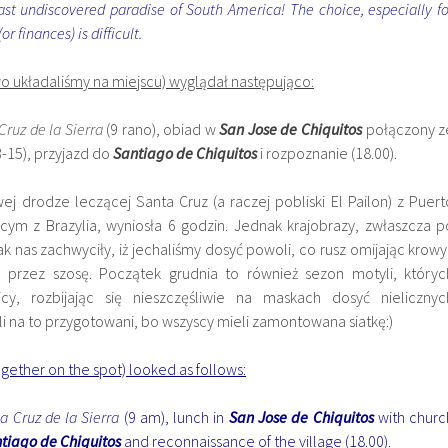
 last undiscovered paradise of South America! The choice, especially fo
r finances) is difficult.
wo układaliśmy na miejscu) wyglądał następująco:
Cruz de la Sierra
(9 rano), obiad w
San Jose de Chiquitos
połączony z
-15), przyjazd do
Santiago de Chiquitos
i rozpoznanie (18.00).
j drodze leczącej Santa Cruz (a raczej pobliski El Pailon) z Puert
ącym z Brazylia, wyniosła 6 godzin. Jednak krajobrazy, zwłaszcza p
k nas zachwyciły, iż jechaliśmy dosyć powoli, co rusz omijając krowy 
e przez szosę. Początek grudnia to również sezon motyli, któryc
icy, rozbijając się nieszczęśliwie na maskach dosyć nielicznyc
 na to przygotowani, bo wszyscy mieli zamontowana siatkę:)
gether on the spot) looked as follows:
a Cruz de la Sierra
(9 am), lunch in
San Jose de Chiquitos
with churc
tiago de Chiquitos
and reconnaissance of the village (18.00).