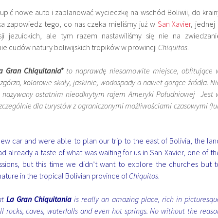
upić nowe auto i zaplanować wycieczkę na wschód Boliwii, do krain
tka zapowiedz tego, co nas czeka mieliśmy już w
San Xavier
, jednej 
ji jezuickich, ale tym razem nastawiliśmy się nie na zwiedzani
ie cudów natury boliwijskich tropików w prowincji
Chiquitos
.
a Gran Chiquitania*
to naprawdę niesamowite miejsce, obfitujące 
górza, kolorowe skały, jaskinie, wodospady a nawet gorące źródła. Ni
t nazywany ostatnim nieodkrytym rajem Ameryki Południowej Jest 
szczególnie dla turystów z ograniczonymi możliwościami czasowymi (lu
w car and were able to plan our trip to the east of Bolivia, the lan
ad already a taste of what was waiting for us in
San Xavier
, one of th
sions, but this time we didn’t want to explore the churches but t
ature in the tropical Bolivian province of
Chiquitos
.
at
La Gran Chiquitania
is really an amazing place, rich in picturesqu
ull rocks, caves, waterfalls and even hot springs. No without the reaso