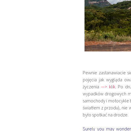
Pewnie zastanawiacie si
pojęcia jak wygląda o
życzenia
—> klik
. Po dr
wypadków drogowych ma 
samochody i motocykle be
światłem z przodu), nie 
było spotkać na drodze.
Surely you may wonde