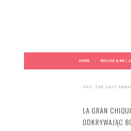
Skip
to
content
HOME
BOLIVIA & ME / J
TAG:
THE LAST PARA
LA GRAN CHIQUI
ODKRYWAJĄC BO