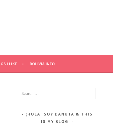
GS I LIKE
BOLIVIA INFO
Search
for:
¡HOLA! SOY DANUTA & THIS
IS MY BLOG!