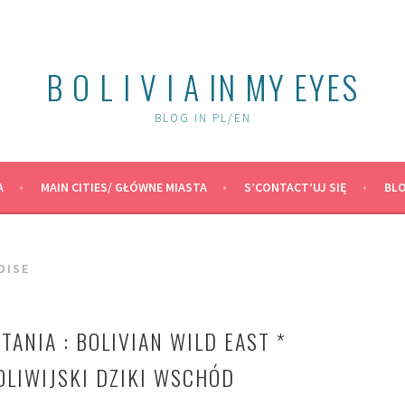
B O L I V I A IN MY EYES
BLOG IN PL/EN
A
MAIN CITIES/ GŁÓWNE MIASTA
S’CONTACT’UJ SIĘ
BLO
DISE
TANIA : BOLIVIAN WILD EAST *
LIWIJSKI DZIKI WSCHÓD