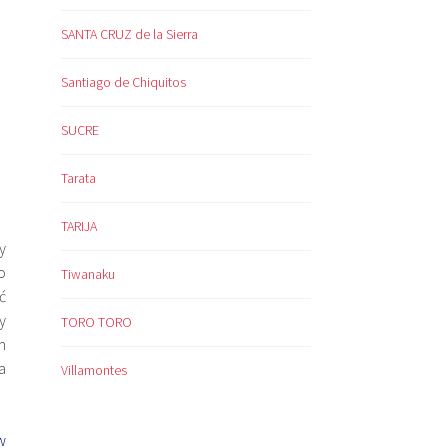
SANTA CRUZ de la Sierra
Santiago de Chiquitos
SUCRE
Tarata
TARIJA
y
o
Tiwanaku
ć
y
TORO TORO
m
a
Villamontes
w