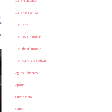
—> ANIMALitos
f
—> Art & Culture
,
s
—> Food
n
r
—> IRISH in Bolivia
—> Life 'n' Trouble
—> POLACY w Boliwii
Aguas Calientes
Apote
Buena Vista
Camiri