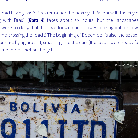
 road linking
Santa Cruz
(or rather the nearby El Pailon) with the city o
 with Brasil (
Ruta 4
) takes about six hours, but the landscapes
,
were so delightfull that we took it quite slowly, looking out for cow
time crossing the road :) The beginning of December is also the seaso
ions are flying around, smashing into the cars (the locals were ready fo
mounted a net on the grill :)