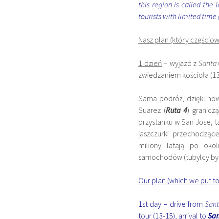
this region is called the
tourists with limited time (o
Nasz plan (który częścio
1 dzień
– wyjazd z
Santa 
zwiedzaniem kościoła (13
Sama podróż, dzięki nowe
Suarez (
Ruta 4
) granicz
przystanku w San Jose, ta
jaszczurki przechodząc
miliony latają po okol
samochodów (tubylcy byli
Our plan (which we put to
1st day – drive from
Sant
tour (13-15), arrival to
San