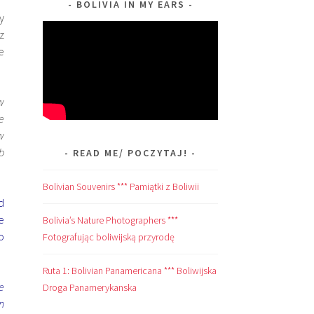
BOLIVIA IN MY EARS
y
z
e
w
e
w
b
READ ME/ POCZYTAJ!
Bolivian Souvenirs *** Pamiątki z Boliwii
d
e
Bolivia’s Nature Photographers ***
o
Fotografując boliwijską przyrodę
Ruta 1: Bolivian Panamericana *** Boliwijska
e
Droga Panamerykanska
n