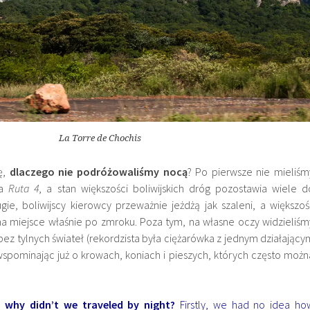
La Torre de Chochis
ę,
dlaczego nie podróżowaliśmy nocą
? Po pierwsze nie mieliśm
wa
Ruta 4
, a stan większości boliwijskich dróg pozostawia wiele d
ugie, boliwijscy kierowcy przeważnie jeżdżą jak szaleni, a większoś
miejsce właśnie po zmroku. Poza tym, na własne oczy widzieliśm
z tylnych świateł (rekordzista była ciężarówka z jednym działający
wspominając już o krowach, koniach i pieszych, których często możn
r
why didn’t we traveled by night?
Firstly, we had no idea ho