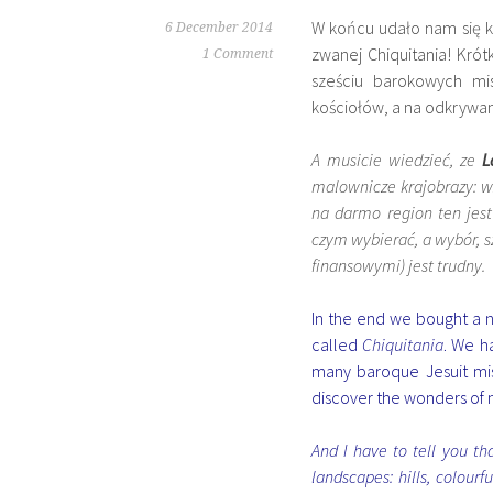
W końcu udało nam się k
6 December 2014
zwanej Chiquitania! Kró
1 Comment
sześciu barokowych mis
kościołów, a na odkrywan
A musicie wiedzieć, ze
L
malownicze krajobrazy: wz
na darmo region ten jes
czym wybierać, a wybór, 
finansowymi) jest trudny.
In the end we bought a ne
called
Chiquitania
. We h
many baroque Jesuit mis
discover the wonders of n
And I have to tell you th
landscapes: hills, colourf