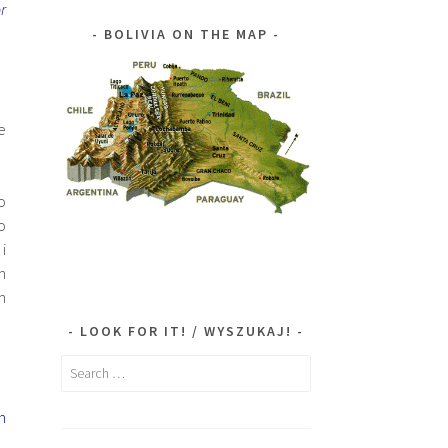
r
BOLIVIA ON THE MAP
e
o
o
i
h
h
LOOK FOR IT! / WYSZUKAJ!
Search
for:
h