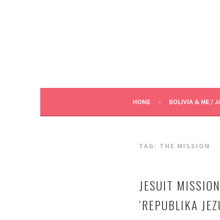
Skip
to
content
HOME
BOLIVIA & ME / J
TAG:
THE MISSION
JESUIT MISSION
‘REPUBLIKA JEZ