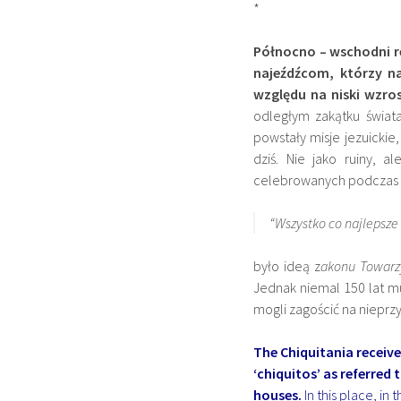
*
Północno – wschodni re
najeźdźcom, którzy n
względu na niski wzro
odległym zakątku świata
powstały misje jezuickie
dziś. Nie jako ruiny, a
celebrowanych podczas re
“Wszystko co najlepsze 
było ideą z
akonu Towarz
Jednak niemal 150 lat m
mogli zagościć na nieprzy
The Chiquitania receive
‘chiquitos’ as referred 
houses.
In this place, in