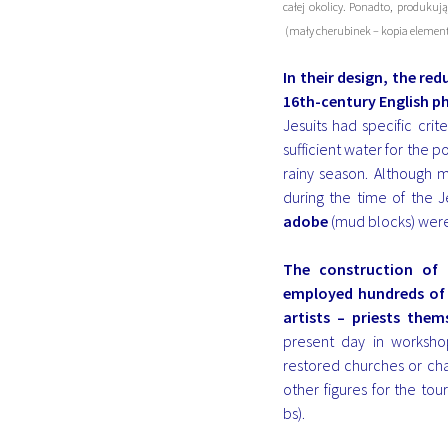
całej okolicy. Ponadto, produkuj
(mały cherubinek – kopia elementu
In their design, the red
16th-century English p
Jesuits had specific crit
sufficient water for the p
rainy season. Although m
during the time of the Je
adobe
(mud blocks) were
The construction of
employed hundreds of 
artists – priests thems
present day in worksho
restored churches or cha
other figures for the tou
bs).