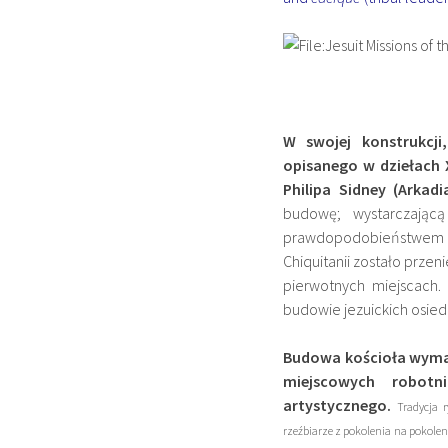
W swojej konstrukcji
opisanego w dziełach 
Philipa Sidney (Arkadia
budowę; wystarczając
prawdopodobieństwem p
Chiquitanii zostało przeni
pierwotnych miejscach.
budowie jezuickich osiedl
Budowa kościoła wymaga
miejscowych robotn
artystycznego.
Tradycja 
rzeźbiarze z pokolenia na pokole