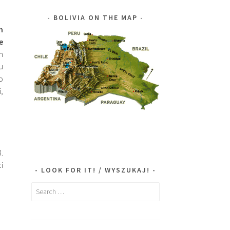
BOLIVIA ON THE MAP
m
e
m
u
o
,
.
i
LOOK FOR IT! / WYSZUKAJ!
Search
for:
d