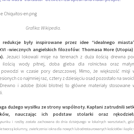
Grafika: Wikipedia.
, redukcje były inspirowane przez idee “idealnego miasta”
XVI -wiecznych angielskich filozofów: Thomasa More (Utopia) 
).
Jezuici lokowali misje na terenach z duża ilością drewna po
ą ilością wody pitnej, doba gleba dla rolnictwa oraz mały
owodzi w czasie pory deszczowej. Mimo, że większość misji 
esionych co ​​najmniej raz, cztery z dziesięciu osad pozostało na swoic
 Drewno i adobe (bloki błotne) to główne materiały stosowane 
i.
 dużego wysiłku ze strony wspólnoty. Kapłani zatrudnili setk
ików, nauczając ich podstaw stolarki oraz rękodzieł
rysunku i rzeźby została zachowana do dnia dzisiejszego w lokalnych warsztatach, gdz
nie tworzą kolumny, zwieńczenia i okna dla nowych lub odrestaurowanych kościołów i kaplic