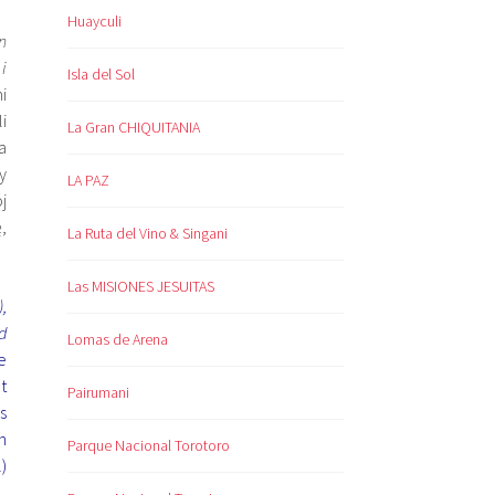
Huayculi
n
i
Isla del Sol
i
i
La Gran CHIQUITANIA
a
y
LA PAZ
j
,
La Ruta del Vino & Singani
Las MISIONES JESUITAS
,
d
Lomas de Arena
e
t
Pairumani
s
n
Parque Nacional Torotoro
)