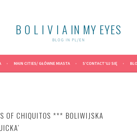
B O L I V I A IN MY EYES
BLOG IN PL/EN
A
MAIN CITIES/ GŁÓWNE MIASTA
S’CONTACT’UJ SIĘ
BLO
S OF CHIQUITOS *** BOLIWIJSKA
UICKA’