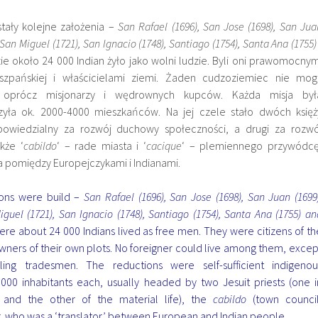
tały kolejne założenia –
San Rafael (1696), San Jose (1698), San Jua
 San Miguel (1721), San Ignacio (1748), Santiago (1754), Santa Ana (1755) 
zie około 24 000 Indian żyło jako wolni ludzie. Byli oni prawomocnym
zpańskiej i właścicielami ziemi. Żaden cudzoziemiec nie mogl
 oprócz misjonarzy i wędrownych kupców. Każda misja był
zyła ok. 2000-4000 mieszkańców. Na jej czele stało dwóch księż
powiedzialny za rozwój duchowy społeczności, a drugi za rozwó
kże ‘
cabildo
‘ – rade miasta i ‘
cacique
‘ – plemiennego przywódcę
 pomiędzy Europejczykami i Indianami.
sions were build –
San Rafael (1696), San Jose (1698), San Juan (1699)
guel (1721), San Ignacio (1748), Santiago (1754), Santa Ana (1755) an
ere about 24 000 Indians lived as free men. They were citizens of th
ners of their own plots. No foreigner could live among them, excep
lling tradesmen. The reductions were self-sufficient indigenou
000 inhabitants each, usually headed by two Jesuit priests (one i
e, and the other of the material life), the
cabildo
(town council
r, who was a ‘translator’ between European and Indian people.