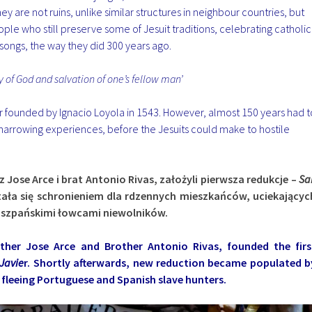
hey are not ruins, unlike similar structures in neighbour countries, but
 people who still preserve some of Jesuit traditions, celebrating catholic
 songs, the way they did 300 years ago.
ory of God and salvation of one’s fellow man’
r founded by Ignacio Loyola in 1543. However, almost 150 years had t
harrowing experiences, before the Jesuits could make to hostile
z Jose Arce i brat Antonio Rivas, założyli pierwsza redukcje –
Sa
stała się schronieniem dla rdzennych mieszkańców, uciekającyc
hiszpańskimi łowcami niewolników.
her Jose Arce and Brother Antonio Rivas, founded the firs
 Javie
r.
Shortly afterwards, new reduction became populated b
 fleeing Portuguese and Spanish slave hunters.