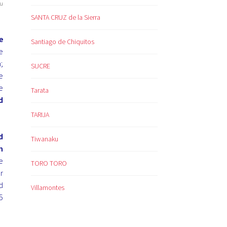
ju
SANTA CRUZ de la Sierra
e
Santiago de Chiquitos
e
;
SUCRE
e
e
Tarata
d
TARIJA
d
Tiwanaku
n
e
TORO TORO
r
d
Villamontes
5