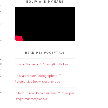
BOLIVIA IN MY EARS
h
e
—
o
a
READ ME/ POCZYTAJ!
y
t
Bolivian Souvenirs *** Pamiątki z Boliwii
to
t
Bolivia’s Nature Photographers ***
Fotografując boliwijską przyrodę
ts
Ruta 1: Bolivian Panamericana *** Boliwijska
Droga Panamerykanska