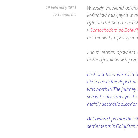
W zeszły weekend odwiedz
19 February 2014
kościołów misyjnych w d
12 Comments
było warto! Sama podróż
>
Samochodem po Boliwii
niesamowitym przeżyciem,
Zanim jednak opowiem o 
historia jezuitów w tej cz
Last weekend we visite
churches in the department
was worth it! The journey 
see with my own eyes the 
mainly aesthetic experien
But before I picture the si
settlements in Chiquitani