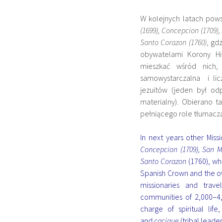
W kolejnych latach pows
(1699), Concepcion (1709),
Santo Corazon (1760)
, gd
obywatelami Korony His
mieszkać wśród nich,
samowystarczalna i lic
jezuitów (jeden był od
materialny). Obierano ta
pełniącego role tłumacza
In next years other Mis
Concepcion (1709), San Mi
Santo Corazon
(1760), wh
Spanish Crown and the ow
missionaries and trave
communities of 2,000–4,
charge of spiritual lif
and
cacique
(tribal leade