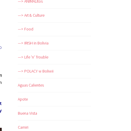
—> ANIMALitos
—> Art & Culture
—> Food
—> IRISH in Bolivia
o
—> Life 'n' Trouble
—> POLACY w Boliwii
n
h
Aguas Calientes
Apote
t
y
Buena Vista
Camiri