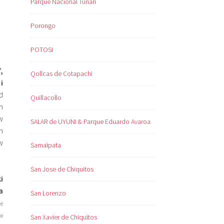
Parque Nacional Tunari
Porongo
POTOSI
,
Qollcas de Cotapachi
i
d
Quillacollo
m
w
SALAR de UYUNI & Parque Eduardo Avaroa
h
w
Samaipata
San Jose de Chiquitos
i
a
San Lorenzo
ie
 w
San Xavier de Chiquitos