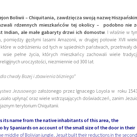
jon Boliwii – Chiquitania, zawdzięcza swoją nazwę Hiszpański
azwali rdzennych mieszkańców tej okolicy – podobno nie z
st Indian, ale małe gabaryty drzwi ich domostw
. I właśnie w ty
, pomiędzy gęstymi lasami Amazonii, w drugiej połowie XVII wiek
, które w odróżnieniu od tych w sąsiednich państwach, przetrwały d
le wsie pełne życia, których mieszkańcy zachowali wiele tradycji
ligijnych uroczystości, niezmiennie od 300 lat.
dla chwały Bozej i zbawienia blizniego”
ystwa Jezusowego
założonego przez Ignacego Loyola w roku 1543
usiało upłynąć oraz wiele wstrząsających doświadczeń, zanim Jezuic
jaznym terytorium Chiquitanii.
s its name from the native inhabitants of this area, the
to by Spaniards on account of the small size of the door in their
 the middle of Bolivian jungle, Jesuit built their reductions in the secon