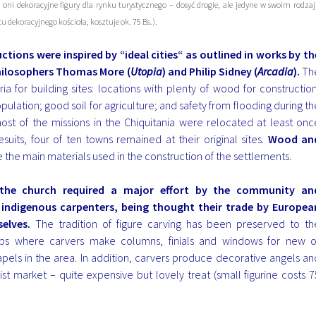
ą oni dekoracyjne figury dla rynku turystycznego – dosyć drogie, ale jedyne w swoim rodza
 dekoracyjnego kościoła, kosztuje ok. 75 Bs.).
uctions were inspired by “ideal cities“ as outlined in works by th
hilosophers Thomas More (
Utopia
) and Philip Sidney (
Arcadia
).
Th
eria for building sites: locations with plenty of wood for construction
opulation; good soil for agriculture; and safety from flooding during th
ost of the missions in the Chiquitania were relocated at least onc
suits, four of ten towns remained at their original sites.
Wood an
 the main materials used in the construction of the settlements.
 the church required a major effort by the community an
indigenous carpenters, being thought their trade by Europea
elves.
The tradition of figure carving has been preserved to th
ps where carvers make columns, finials and windows for new o
pels in the area. In addition, carvers produce decorative angels an
rist market – quite expensive but lovely treat (small figurine costs 7