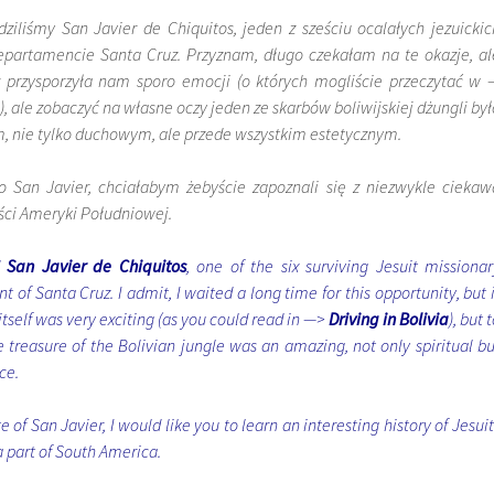
iliśmy San Javier de Chiquitos, jeden z sześciu ocalałych jezuickic
epartamencie Santa Cruz. Przyznam, długo czekałam na te okazje, al
 przysporzyła nam sporo emocji (o których mogliście przeczytać w 
), ale zobaczyć na własne oczy jeden ze skarbów boliwijskiej dżungli był
 nie tylko duchowym, ale przede wszystkim estetycznym.
San Javier, chciałabym żebyście zapoznali się z niezwykle ciekaw
ęści Ameryki Południowej.
d
San Javier de Chiquitos
, one of the six surviving Jesuit missionar
 of Santa Cruz. I admit, I waited a long time for this opportunity, but i
itself was very exciting (as you could read in —>
Driving in Bolivia
), but 
treasure of the Bolivian jungle was an amazing, not only spiritual bu
ce.
te of San Javier, I would like you to learn an interesting history of Jesui
a part of South America.