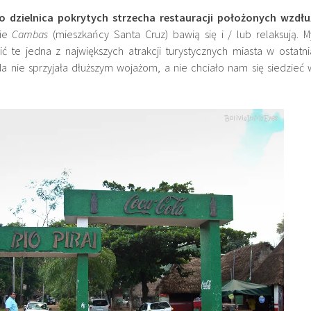
o dzielnica pokrytych strzecha restauracji położonych wzdłu
zie
Cambas
(mieszkańcy Santa Cruz) bawią się i / lub relaksują. M
ć te jedna z największych atrakcji turystycznych miasta w ostatni
 nie sprzyjała dłuższym wojażom, a nie chciało nam się siedzieć 