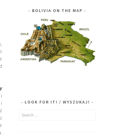
BOLIVIA ON THE MAP
,
o
e
d
y
i
LOOK FOR IT! / WYSZUKAJ!
i
ż
Search
o
for:
e
.