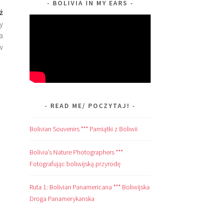
BOLIVIA IN MY EARS
ż
y
a
w
READ ME/ POCZYTAJ!
Bolivian Souvenirs *** Pamiątki z Boliwii
Bolivia’s Nature Photographers ***
Fotografując boliwijską przyrodę
Ruta 1: Bolivian Panamericana *** Boliwijska
Droga Panamerykanska