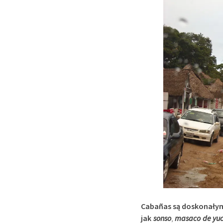
Cabañas są doskonałym
jak
sonso
,
masaco de yuc