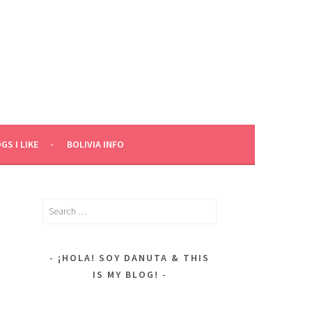
GS I LIKE
BOLIVIA INFO
Search
for:
¡HOLA! SOY DANUTA & THIS
IS MY BLOG!