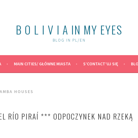
B O L I V I A IN MY EYES
BLOG IN PL/EN
A
MAIN CITIES/ GŁÓWNE MIASTA
S’CONTACT’UJ SIĘ
BLO
CAMBA HOUSES
EL RÍO PIRAÍ *** ODPOCZYNEK NAD RZEKĄ