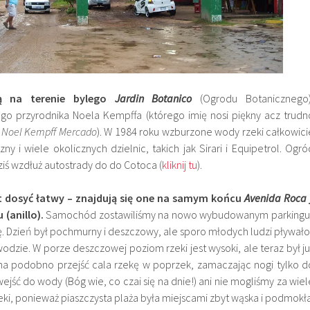
 na terenie bylego
Jardin Botanico
(Ogrodu Botanicznego)
go przyrodnika Noela Kempffa (którego imię nosi piękny acz trudn
y
Noel Kempff Mercado
). W 1984 roku wzburzone wody rzeki całkowici
ny i wiele okolicznych dzielnic, takich jak Sirari i Equipetrol. Ogró
ziś wzdłuż autostrady do do Cotoca (
kliknij tu
).
t dosyć łatwy – znajdują się one na samym końcu
Avenida Roca 
 (anillo).
Samochód zostawiliśmy na nowo wybudowanym parkingu 
. Dzień był pochmurny i deszczowy, ale sporo młodych ludzi pływało 
 wodzie. W porze deszczowej poziom rzeki jest wysoki, ale teraz był ju
żna podobno przejść cala rzekę w poprzek, zamaczając nogi tylko d
wejść do wody (Bóg wie, co czai się na dnie!) ani nie mogliśmy za wiel
i, ponieważ piaszczysta plaża była miejscami zbyt wąska i podmokła