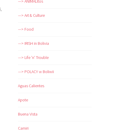
—> ANIMALitos
,
—> Art & Culture
—> Food
—> IRISH in Bolivia
—> Life 'n' Trouble
—> POLACY w Boliwii
Aguas Calientes
Apote
Buena Vista
Camiri