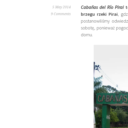
Cabañas
del Río Pirai
t
5 May 2014
brzegu rzeki Pirai
, gd
9 Comments
postanowiliśmy odwiedzi
sobotę, ponieważ pogoda
domu.