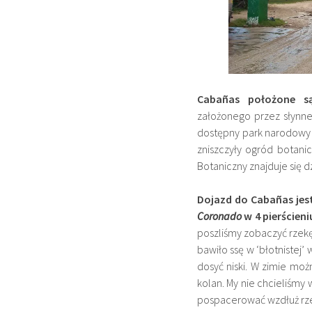
Cabañas
położone są
założonego przez słynne
dostępny park narodow
zniszczyły ogród botanicz
Botaniczny znajduje się d
Dojazd do Cabañas jes
Coronado
w 4 pierścieniu
poszliśmy zobaczyć rzekę
bawiło ssę w ‘błotnistej’
dosyć niski. W zimie mo
kolan. My nie chcieliśmy 
pospacerować wzdłuż rzek