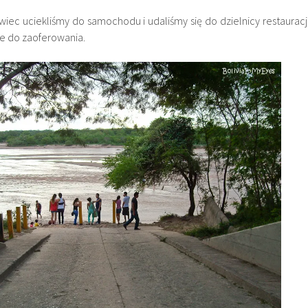
iec uciekliśmy do samochodu i udaliśmy się do dzielnicy restauracji
e do zaoferowania.