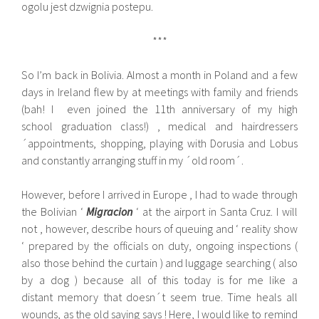
ogolu jest dzwignia postepu.
***
So I’m back in Bolivia. Almost a month in Poland and a few
days in Ireland flew by at meetings with family and friends
(bah! I even joined the 11th anniversary of my high
school graduation class!) , medical and hairdressers
´appointments, shopping, playing with Dorusia and Lobus
and constantly arranging stuff in my ´old room´.
However, before I arrived in Europe , I had to wade through
the Bolivian ‘
Migracion
‘ at the airport in Santa Cruz. I will
not , however, describe hours of queuing and ‘ reality show
‘ prepared by the officials on duty, ongoing inspections (
also those behind the curtain ) and luggage searching ( also
by a dog ) because all of this today is for me like a
distant memory that doesn´t seem true. Time heals all
wounds, as the old saying says ! Here, I would like to remind