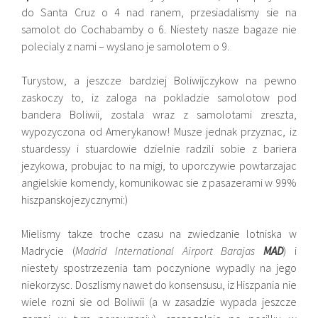
do Santa Cruz o 4 nad ranem, przesiadalismy sie na
samolot do Cochabamby o 6. Niestety nasze bagaze nie
polecialy z nami – wyslano je samolotem o 9.
Turystow, a jeszcze bardziej Boliwijczykow na pewno
zaskoczy to, iz zaloga na pokladzie samolotow pod
bandera Boliwii, zostala wraz z samolotami zreszta,
wypozyczona od Amerykanow! Musze jednak przyznac, iz
stuardessy i stuardowie dzielnie radzili sobie z bariera
jezykowa, probujac to na migi, to uporczywie powtarzajac
angielskie komendy, komunikowac sie z pasazerami w 99%
hiszpanskojezycznymi:)
Mielismy takze troche czasu na zwiedzanie lotniska w
Madrycie (
Madrid International Airport Barajas
MAD
) i
niestety spostrzezenia tam poczynione wypadly na jego
niekorzysc. Doszlismy nawet do konsensusu, iz Hiszpania nie
wiele rozni sie od Boliwii (a w zasadzie wypada jeszcze