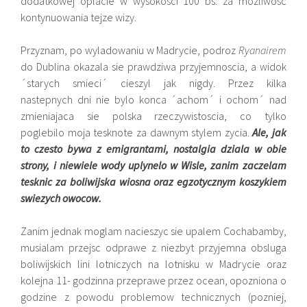
dodatkowej oplacie w wysokosci 100 bs. za mozliwosc
kontynuowania tejze wizy.
Przyznam, po wyladowaniu w Madrycie, podroz
Ryanairem
do Dublina okazala sie prawdziwa przyjemnoscia, a widok
´starych smieci´ cieszyl jak nigdy. Przez kilka
nastepnych dni nie bylo konca ´achom´ i ochom´ nad
zmieniajaca sie polska rzeczywistoscia, co tylko
poglebilo moja tesknote za dawnym stylem zycia.
Ale, jak
to czesto bywa z emigrantami, nostalgia dziala w obie
strony, i niewiele wody uplynelo w Wisle, zanim zaczelam
tesknic za boliwijska wiosna oraz egzotycznym koszykiem
swiezych owocow.
Zanim jednak moglam nacieszyc sie upalem Cochabamby,
musialam przejsc odprawe z niezbyt przyjemna obsluga
boliwijskich lini lotniczych na lotnisku w Madrycie oraz
kolejna 11- godzinna przeprawe przez ocean, opozniona o
godzine z powodu problemow technicznych (pozniej,