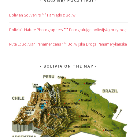
READ ME/ POCZYTAJ!
Bolivian Souvenirs *** Pamiątki z Boliwii
Bolivia’s Nature Photographers *** Fotografując boliwijską przyrodę
Ruta 1: Bolivian Panamericana *** Boliwijska Droga Panamerykanska
BOLIVIA ON THE MAP