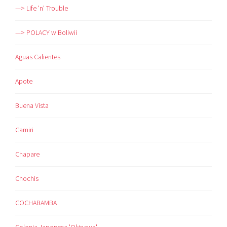
—> Life 'n' Trouble
—> POLACY w Boliwii
Aguas Calientes
Apote
Buena Vista
Camiri
Chapare
Chochis
COCHABAMBA
Colonia Japonesa 'Okinawa'