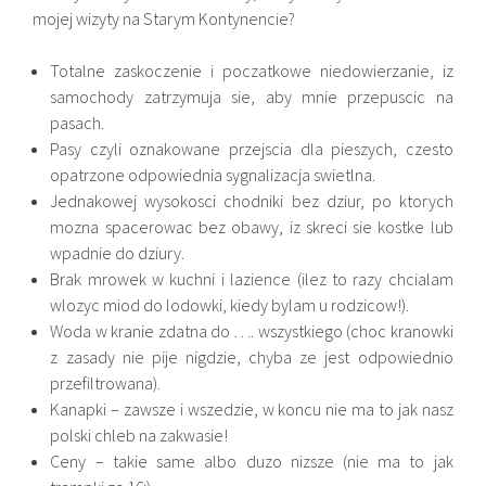
mojej wizyty na Starym Kontynencie?
Totalne zaskoczenie i poczatkowe niedowierzanie, iz
samochody zatrzymuja sie, aby mnie przepuscic na
pasach.
Pasy czyli oznakowane przejscia dla pieszych, czesto
opatrzone odpowiednia sygnalizacja swietlna.
Jednakowej wysokosci chodniki bez dziur, po ktorych
mozna spacerowac bez obawy, iz skreci sie kostke lub
wpadnie do dziury.
Brak mrowek w kuchni i lazience (ilez to razy chcialam
wlozyc miod do lodowki, kiedy bylam u rodzicow!).
Woda w kranie zdatna do …. wszystkiego (choc kranowki
z zasady nie pije nigdzie, chyba ze jest odpowiednio
przefiltrowana).
Kanapki – zawsze i wszedzie, w koncu nie ma to jak nasz
polski chleb na zakwasie!
Ceny – takie same albo duzo nizsze (nie ma to jak