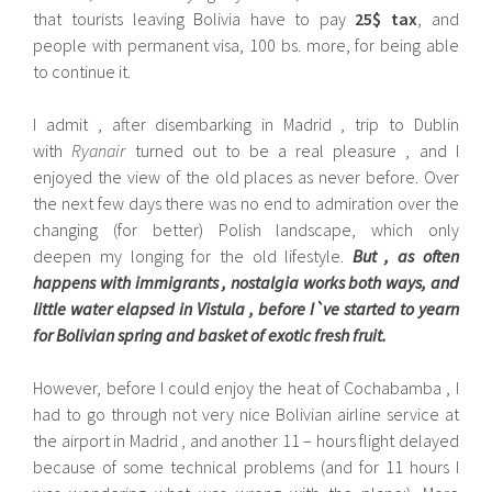
that tourists leaving Bolivia have to pay
25$ tax
, and
people with permanent visa, 100 bs. more, for being able
to continue it.
I admit , after disembarking in Madrid , trip to Dublin
with
Ryanair
turned out to be a real pleasure , and I
enjoyed the view of the old places as never before. Over
the next few days there was no end to admiration over the
changing (for better) Polish landscape, which only
deepen my longing for the old lifestyle.
But , as often
happens with immigrants , nostalgia works both ways, and
little water elapsed in Vistula , before I`ve started to yearn
for Bolivian spring and basket of exotic fresh fruit.
However, before I could enjoy the heat of Cochabamba , I
had to go through not very nice Bolivian airline service at
the airport in Madrid , and another 11 – hours flight delayed
because of some technical problems (and for 11 hours I