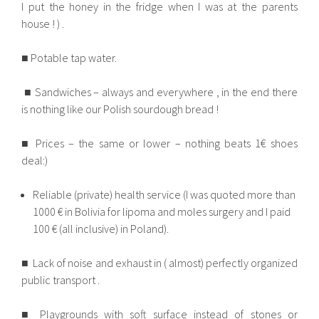
I put the honey in the fridge when I was at the parents
house ! ) .
■ Potable tap water.
■ Sandwiches – always and everywhere , in the end there
is nothing like our Polish sourdough bread !
■ Prices – the same or lower – nothing beats 1€ shoes
deal:)
Reliable (private) health service (I was quoted more than
1000 € in Bolivia for lipoma and moles surgery and I paid
100 € (all inclusive) in Poland).
■ Lack of noise and exhaust in ( almost) perfectly organized
public transport .
■ Playgrounds with soft surface instead of stones or