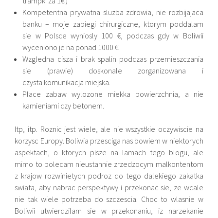
trampki za 1€:)
Kompetentna prywatna sluzba zdrowia, nie rozbijajaca
banku – moje zabiegi chirurgiczne, ktorym poddalam
sie w Polsce wyniosly 100 €, podczas gdy w Boliwii
wyceniono je na ponad 1000 €.
Wzgledna cisza i brak spalin podczas przemieszczania
sie (prawie) doskonale zorganizowana i
czysta komunikacja miejska.
Place zabaw wylozone miekka powierzchnia, a nie
kamieniami czy betonem.
Itp, itp. Roznic jest wiele, ale nie wszystkie oczywiscie na
korzysc Europy. Boliwia przesciga nas bowiem w niektorych
aspektach, o ktorych pisze na lamach tego blogu, ale
mimo to polecam nieustannie zrzedzocym malkontentom
z krajow rozwinietych podroz do tego dalekiego zakatka
swiata, aby nabrac perspektywy i przekonac sie, ze wcale
nie tak wiele potrzeba do szczescia. Choc to wlasnie w
Boliwii utwierdzilam sie w przekonaniu, iz narzekanie