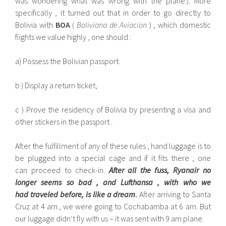
was wondering what was wrong with the plane:). More
specifically , it turned out that in order to go directly to
Bolivia with
BOA
(
Boliviana de Aviacion
) , which domestic
flights we value highly , one should :
a) Possess the Bolivian passport.
b ) Display a return ticket,
c ) Prove the residency of Bolivia by presenting a visa and
other stickers in the passport .
After the fulfillment of any of these rules , hand luggage is to
be plugged into a special cage and if it fits there , one
can proceed to check-in.
After all the fuss, Ryanair no
longer seems so bad , and Lufthansa , with who we
had traveled before, is like a dream
.
After arriving to Santa
Cruz at 4 am., we were going to Cochabamba at 6 am. But
our luggage didn’t fly with us – it was sent with 9 am plane.