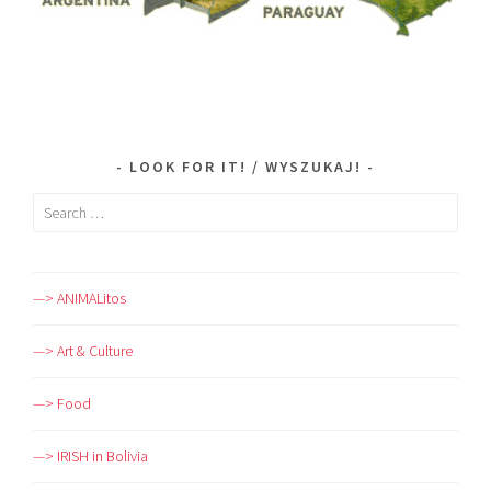
LOOK FOR IT! / WYSZUKAJ!
Search
for:
—> ANIMALitos
—> Art & Culture
—> Food
—> IRISH in Bolivia