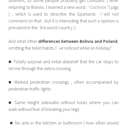
different, so some people probably get confused :) After
returning to Bolivia , I learned a new word : ‘
Cochinos
“( pigs
) , which is used to describe the Spaniards . I will not
comment on that , but it is interesting that such a opinion is
prevalent in the 3rd world country :)
And what other
differences between Bolivia and Poland
,
omitting the toilet habits, I`ve noticed while on holiday?
■ Totally surprise and initial disbelief that the car stops to
let me through the zebra crossing.
■ Marked pedestrian crossings , often accompanied by
pedestrian traffic lights.
■ Same height sidewalks without holes where you can
walk without fear of breaking your legs.
■ No ants in the kitchen or bathroom ( how often would