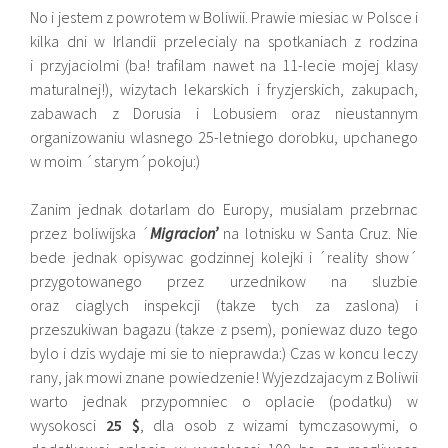
No i jestem z powrotem w Boliwii. Prawie miesiac w Polsce i
kilka dni w Irlandii przelecialy na spotkaniach z rodzina
i przyjaciolmi (ba! trafilam nawet na 11-lecie mojej klasy
maturalnej!), wizytach lekarskich i fryzjerskich, zakupach,
zabawach z Dorusia i Lobusiem oraz nieustannym
organizowaniu wlasnego 25-letniego dorobku, upchanego
w moim ´starym´pokoju:)
Zanim jednak dotarlam do Europy, musialam przebrnac
przez boliwijska ´
Migracion’
na lotnisku w Santa Cruz. Nie
bede jednak opisywac godzinnej kolejki i ´reality show´
przygotowanego przez urzednikow na sluzbie
oraz ciaglych inspekcji (takze tych za zaslona) i
przeszukiwan bagazu (takze z psem), poniewaz duzo tego
bylo i dzis wydaje mi sie to nieprawda:) Czas w koncu leczy
rany, jak mowi znane powiedzenie! Wyjezdzajacym z Boliwii
warto jednak przypomniec o oplacie (podatku) w
wysokosci
25 $
, dla osob z wizami tymczasowymi, o