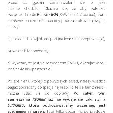
przez 11 godzin zastanawialam sie o jaka
usterke chodzilo). Okazalo sie, ze aby poleciec
bezposrednio do Boliwii z
BOA
(
Boliviana de Aviacion
), ktora
notabene
bardzo sobie cenimy podczas lotow krajowych,
nalezy:
a) posiadac boliwijski paszport (na twarz nie przepuszczaja),
b) okazac bilet powrotny,
c) wykazac, ze jest sie rezydentem Boliwii, okazujac wize i
inne naklejki w paszporcie.
Po spelnieniu ktorejs z powyzszych zasad, nalezy wsadzic
bagaz podreczny do specjalnej kratki i o ile sie tam zmiesci,
mozna udac sie do odprawy.
Po calym tym
zamieszaniu
Ryanair
juz nie wydaje sie taki zly, a
Lufthansa
, ktora podrozowalismy wczesniej, jest
spelnieniem marzen.
Tutaj tylko dodam, iz po przylocie