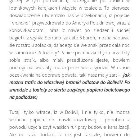
gorzej w tym porownaniu), szczegolnie po posilku w
lotniskowych kafejkach i wizycie w toalecie. To pierwsze
doswiadczenie utwierdzilo nas w przekonaniu, iz pojecie
´manana
´ przywedrowalo do Ameryki Poludniowej wraz z
konkwiskadorami, oraz iz nawet po zjedzeniu suchej
bagietki z szynka Serrano (za cale 6 Euro!), mozna nabawic
sie rozstroju zoladka, dajacego sie we znaki przez cala noc
w samolocie. A toalety? Panie sprzataczki chyba urzadzily
sobie strajk, albo mialy przedluzona sjeste, bowiem
podlogi nie widzialy mopa przez wiele godzin. W czasie
oczekiwania na odprawe powstal taki nasz maly zart –
jak
mozna trafic do wlasciwej bramki odlotow do Boliwii? Po
smrodzie z toalety ze sterta zuzytego papieru toaletowego
na podlodze:)
Tutaj tylko wtrace, iz w Boliwii, i nie tylko, nie mozna
wrzucac papieru do muszli klozetowej – podobno z
powodu uzycia zbyt waskich rur przy budowie kanalizacji.
Ale od razu dodam, iz nie jest tak zle, bowiem do