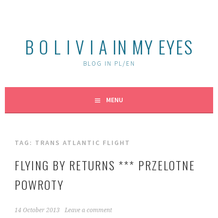
Skip
to
content
B O L I V I A IN MY EYES
BLOG IN PL/EN
MENU
TAG:
TRANS ATLANTIC FLIGHT
FLYING BY RETURNS *** PRZELOTNE
POWROTY
14 October 2013
Leave a comment