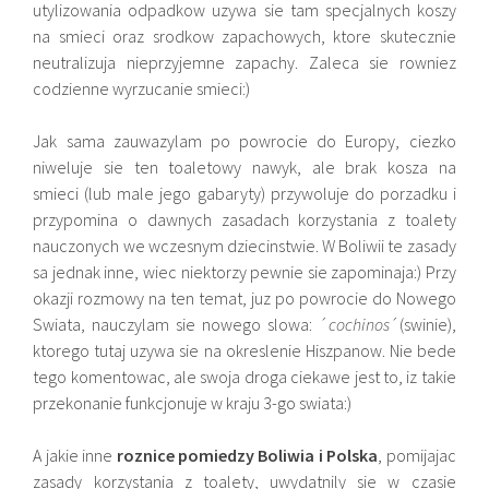
utylizowania odpadkow uzywa sie tam specjalnych koszy
na smieci oraz srodkow zapachowych, ktore skutecznie
neutralizuja nieprzyjemne zapachy. Zaleca sie rowniez
codzienne wyrzucanie smieci:)
Jak sama zauwazylam po powrocie do Europy, ciezko
niweluje sie ten toaletowy nawyk, ale brak kosza na
smieci (lub male jego gabaryty) przywoluje do porzadku i
przypomina o dawnych zasadach korzystania z toalety
nauczonych we wczesnym dziecinstwie. W Boliwii te zasady
sa jednak inne, wiec niektorzy pewnie sie zapominaja:) Przy
okazji rozmowy na ten temat, juz po powrocie do Nowego
Swiata, nauczylam sie nowego slowa: ´
cochinos
´(swinie),
ktorego tutaj uzywa sie na okreslenie Hiszpanow. Nie bede
tego komentowac, ale swoja droga ciekawe jest to, iz takie
przekonanie funkcjonuje w kraju 3-go swiata:)
A jakie inne
roznice pomiedzy Boliwia i Polska
, pomijajac
zasady korzystania z toalety, uwydatnily sie w czasie