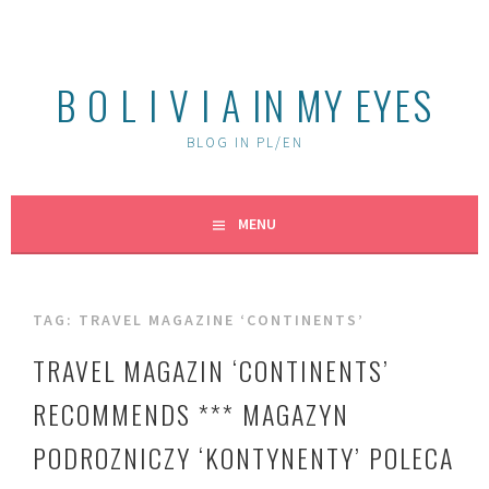
Skip
to
content
B O L I V I A IN MY EYES
BLOG IN PL/EN
MENU
TAG:
TRAVEL MAGAZINE ‘CONTINENTS’
TRAVEL MAGAZIN ‘CONTINENTS’
RECOMMENDS *** MAGAZYN
PODROZNICZY ‘KONTYNENTY’ POLECA