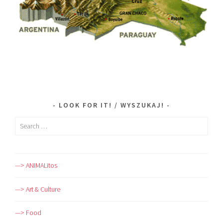
LOOK FOR IT! / WYSZUKAJ!
Search
for:
—> ANIMALitos
—> Art & Culture
—> Food