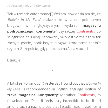
13 February 2014
2 Comments
Tak w ramach autopromocji:) Wczoraj dowiedzialam sie, ze
‘Bolivia In My Eyes’
znalazla sie w gronie polecanych
blogow, w anglojezycznym wydaniu
magazynu
podrozniczego
‘
Kontynenty’
(czy raczej
‘Continents
‘, do
sciagniecia na iPada). Naprawde, milo jest sie znalezc w tak
zacnym gronie, obok innych blogow, ktore sama chetnie
czytam. Sczegolnie, gdy poleca sama Anna Alboth:)
Dziekuje!
***
A bit of self-promotion:) Yesterday I found out that
‘Bolivia In
My Eyes’
is recommended in English-language edition of
travel magazine ‘Kontynenty’
(or rather
‘Continents
‘, to
download on iPad)! It feels truly incredible to be listed
among such amazing blogs that I gladly read myself, by a