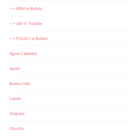
—> IRISH in Bolivia
—> Life 'n' Trouble
—> POLACY w Boliwii
Aguas Calientes
Apote
Buena Vista
Camiri
Chapare
Chochis