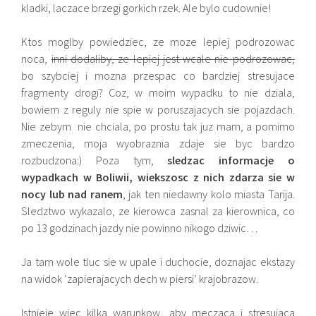
kladki, laczace brzegi gorkich rzek. Ale bylo cudownie!
Ktos moglby powiedziec, ze moze lepiej podrozowac
noca,
inni dodaliby, ze lepiej jest wcale nie podrozowac,
bo szybciej i mozna przespac co bardziej stresujace
fragmenty drogi? Coz, w moim wypadku to nie dziala,
bowiem z reguly nie spie w poruszajacych sie pojazdach.
Nie zebym nie chciala, po prostu tak juz mam, a pomimo
zmeczenia, moja wyobraznia zdaje sie byc bardzo
rozbudzona:) Poza tym,
sledzac informacje o
wypadkach w Boliwii, wiekszosc z nich zdarza sie w
nocy lub nad ranem
, jak ten niedawny kolo miasta Tarija.
Sledztwo wykazalo, ze kierowca zasnal za kierownica, co
po 13 godzinach jazdy nie powinno nikogo dziwic…
Ja tam wole tluc sie w upale i duchocie, doznajac ekstazy
na widok ‘zapierajacych dech w piersi’ krajobrazow.
Istnieje wiec kilka warunkow, aby meczaca i stresujaca