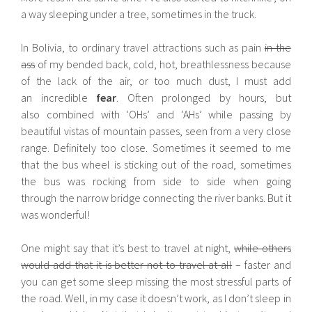
a way sleeping under a tree, sometimes in the truck.
In Bolivia, to ordinary travel attractions such as pain
in the
ass
of my bended back, cold, hot, breathlessness because
of the lack of the air, or too much dust, I must add
an incredible
fear
. Often prolonged by hours, but
also combined with ‘OHs’ and ‘AHs’ while passing by
beautiful vistas of mountain passes, seen from a very close
range. Definitely too close. Sometimes it seemed to me
that the bus wheel is sticking out of the road, sometimes
the bus was rocking from side to side when going
through the narrow bridge connecting the river banks. But it
was wonderful!
One might say that it’s best to travel at night,
while others
would add that it is better not to travel at all
– faster and
you can get some sleep missing the most stressful parts of
the road. Well, in my case it doesn’t work, as I don’t sleep in