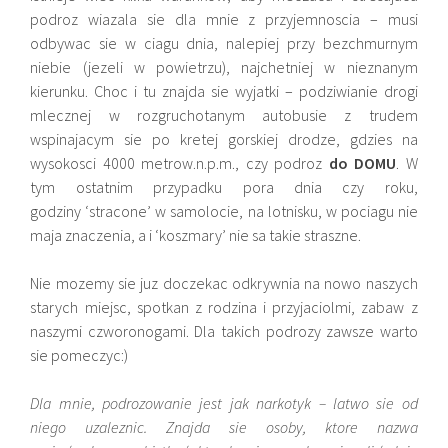
podroz wiazala sie dla mnie z przyjemnoscia – musi
odbywac sie w ciagu dnia, nalepiej przy bezchmurnym
niebie (jezeli w powietrzu), najchetniej w nieznanym
kierunku. Choc i tu znajda sie wyjatki – podziwianie drogi
mlecznej w rozgruchotanym autobusie z trudem
wspinajacym sie po kretej gorskiej drodze, gdzies na
wysokosci 4000 metrow.n.p.m., czy podroz
do DOMU
. W
tym ostatnim przypadku pora dnia czy roku,
godziny ‘stracone’ w samolocie, na lotnisku, w pociagu nie
maja znaczenia, a i ‘koszmary’ nie sa takie straszne.
Nie mozemy sie juz doczekac odkrywnia na nowo naszych
starych miejsc, spotkan z rodzina i przyjaciolmi, zabaw z
naszymi czworonogami. Dla takich podrozy zawsze warto
sie pomeczyc:)
Dla mnie, podrozowanie jest jak narkotyk – latwo sie od
niego uzaleznic. Znajda sie osoby, ktore nazwa