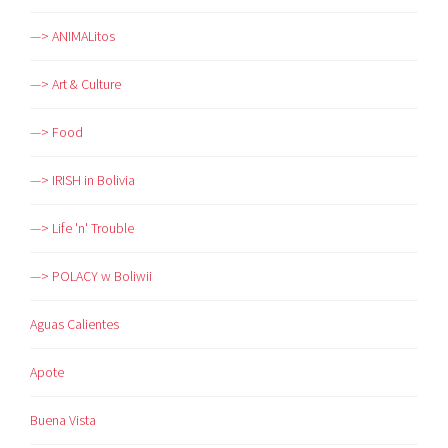
—> ANIMALitos
—> Art & Culture
—> Food
—> IRISH in Bolivia
—> Life 'n' Trouble
—> POLACY w Boliwii
Aguas Calientes
Apote
Buena Vista