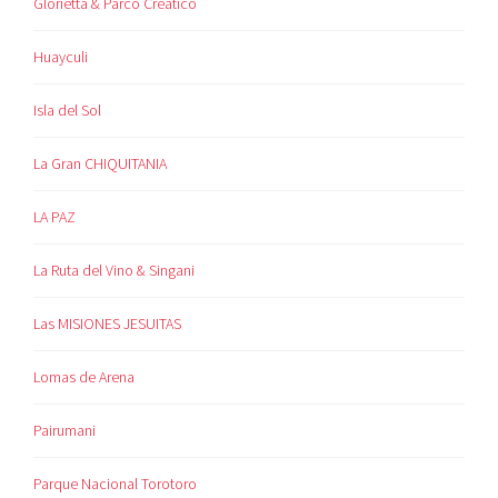
Glorietta & Parco Creatico
Huayculi
Isla del Sol
La Gran CHIQUITANIA
LA PAZ
La Ruta del Vino & Singani
Las MISIONES JESUITAS
Lomas de Arena
Pairumani
Parque Nacional Torotoro