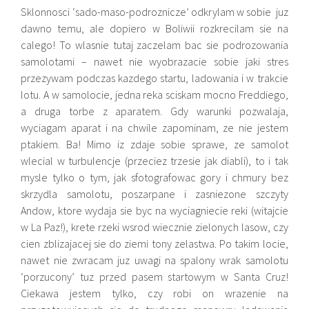
Sklonnosci ‘sado-maso-podroznicze’ odkrylam w sobie juz
dawno temu, ale dopiero w Boliwii rozkrecilam sie na
calego! To wlasnie tutaj zaczelam bac sie podrozowania
samolotami
– nawet nie wyobrazacie sobie jaki stres
przezywam podczas kazdego startu, ladowania i w trakcie
lotu. A w samolocie, jedna reka sciskam mocno Freddiego,
a druga torbe z aparatem. Gdy warunki pozwalaja,
wyciagam aparat i na chwile zapominam, ze nie jestem
ptakiem. Ba! Mimo iz zdaje sobie sprawe, ze samolot
wlecial w turbulencje (przeciez trzesie jak diabli), to i tak
mysle tylko o tym, jak sfotografowac gory i chmury bez
skrzydla samolotu, poszarpane i zasniezone szczyty
Andow, ktore wydaja sie byc na wyciagniecie reki (witajcie
w La Paz!), krete rzeki wsrod wiecznie zielonych lasow, czy
cien zblizajacej sie do ziemi tony zelastwa. Po takim locie,
nawet nie zwracam juz uwagi na spalony wrak samolotu
‘porzucony’ tuz przed pasem startowym w Santa Cruz!
Ciekawa jestem tylko, czy robi on wrazenie na