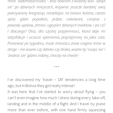
mnie ‘sadomasochistka ‘- ktoz bowiem z wlasnej woli ‘szlaja
sie’ po dziwnych miejscach, krzywiac jeszcze bardziej swoj
pokrzywiony kregoslup, narzekajac na bolace kolana, czesto
spiac gdzie popadnie, jedzac cokolwiek, cierpiac z
powodu upalow, zimna i ugryzien dziwnych insektow. I po co?
I dlaczego? Otoz, dla czystej przyjemnosci, ktora daje mi
satysfakcje i uczucie spelnienia, przynajmniej na jakis czas.
Poniewaz po tygodniu, moze miesiacu znow ciagnie mnie w
droge – nie wazne czy daleko czy blisko, wazne by ‘ruszyc sie’ i
‘znalezc sie’ gdzies indziej, chocby na chwile!
***
I’ve discovered my ‘travel – SM’ tendencies
a long time
ago, but in Bolivia they got really intense!
It was here that I’ve started to worry about flying – you
can’t even imagine how much I stress during every take-off,
landing and in the middle of a flight. And I travel by plane
more than ever before, with one hand firmly squeezing