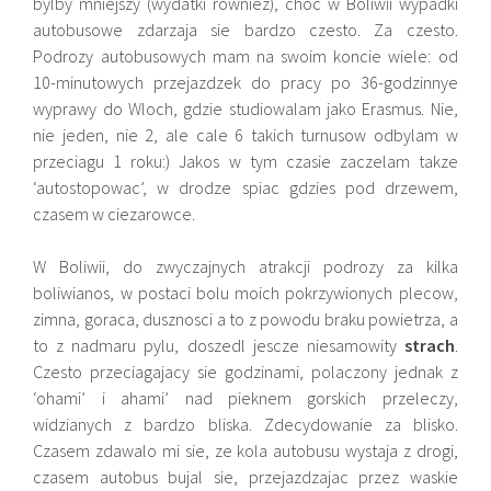
bylby mniejszy (wydatki rowniez), choc w Boliwii wypadki
autobusowe zdarzaja sie bardzo czesto. Za czesto.
Podrozy autobusowych
mam na swoim koncie wiele: od
10-minutowych przejazdzek do pracy po 36-godzinnye
wyprawy do Wloch, gdzie studiowalam jako Erasmus. Nie,
nie jeden, nie 2, ale cale 6 takich turnusow odbylam w
przeciagu 1 roku:) Jakos w tym czasie zaczelam takze
‘autostopowac’, w drodze spiac gdzies pod drzewem,
czasem w ciezarowce.
W Boliwii, do zwyczajnych atrakcji podrozy za kilka
boliwianos, w postaci bolu moich pokrzywionych plecow,
zimna, goraca, dusznosci a to z powodu braku powietrza, a
to z nadmaru pylu, doszedl jescze niesamowity
strach
.
Czesto przeciagajacy sie godzinami, polaczony jednak z
‘ohami’ i ahami’ nad pieknem gorskich przeleczy,
widzianych z bardzo bliska. Zdecydowanie za blisko.
Czasem zdawalo mi sie, ze kola autobusu wystaja z drogi,
czasem autobus bujal sie, przejazdzajac przez waskie