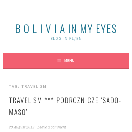
Skip
to
content
B O L I V I A IN MY EYES
BLOG IN PL/EN
MENU
TAG:
TRAVEL SM
TRAVEL SM *** PODROZNICZE ‘SADO-
MASO’
29 August 2013
Leave a comment