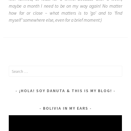
maybe a month I need to be on my way again! No matter
how far or close – what matters is to ‘go’ and to ‘find
myself’ somewhere else, even for a brief moment:)
Search
for:
¡HOLA! SOY DANUTA & THIS IS MY BLOG!
BOLIVIA IN MY EARS