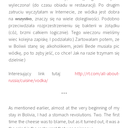
wyleczona! (do czasu obiadu w restauracji). Po drugim
zatruciu wyczytałam w Internecie, ze wódka jest dobra
na
wszystko
, znaczy się na wiele dolegliwości. Podobno
przeciwdziała rozprzestrzenieniu się bakterii w żołądku
(cóż, brzmi całkiem logicznie). Tego wieczoru mieliśmy
wiec kolejna zapiskę. I podziałało:) Żartowałam potem, ze
w Boliwii stanę się alkoholikiem, jeżeli Bede musiała pic
wódkę, po to zęby jeść, co chce! Jak na razie trzymam się
dzielnie:)
Interesujący link tutaj:
http://rt.com/all-about-
russia/cuisine/vodka/
***
As mentioned earlier, almost at the very beginning of my
stay in Bolivia, I had a stomach revolutions. Two. The first
time the cheese was to blame, but as it turned out, it was a