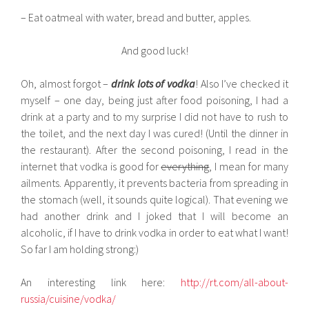
– Eat oatmeal with water, bread and butter, apples.
And good luck!
Oh, almost forgot –
drink lots of vodka
! Also I’ve checked it
myself – one day, being just after food poisoning, I had a
drink at a party and to my surprise I did not have to rush to
the toilet, and the next day I was cured! (Until the dinner in
the restaurant). After the second poisoning, I read in the
internet that vodka is good for
everything
, I mean for many
ailments. Apparently, it prevents bacteria from spreading in
the stomach (well, it sounds quite logical). That evening we
had another drink and I joked that I will become an
alcoholic, if I have to drink vodka in order to eat what I want!
So far I am holding strong:)
An interesting link here:
http://rt.com/all-about-
russia/cuisine/vodka/