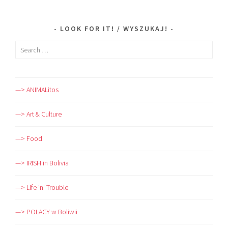
LOOK FOR IT! / WYSZUKAJ!
Search
for:
—> ANIMALitos
—> Art & Culture
—> Food
—> IRISH in Bolivia
—> Life 'n' Trouble
—> POLACY w Boliwii