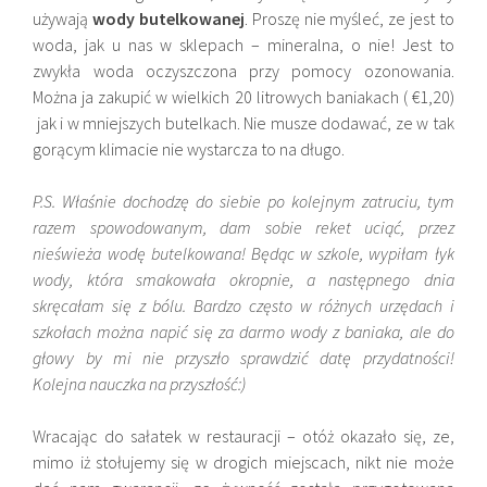
używają
wody butelkowanej
. Proszę nie myśleć, ze jest to
woda, jak u nas w sklepach – mineralna, o nie! Jest to
zwykła woda oczyszczona przy pomocy ozonowania.
Można ja zakupić w wielkich 20 litrowych baniakach ( €1,20)
jak i w mniejszych butelkach. Nie musze dodawać, ze w tak
gorącym klimacie nie wystarcza to na długo.
P.S. Właśnie dochodzę do siebie po kolejnym zatruciu, tym
razem spowodowanym, dam sobie reket uciąć, przez
nieświeża wodę butelkowana! Będąc w szkole, wypiłam łyk
wody, która smakowała okropnie, a następnego dnia
skręcałam się z bólu. Bardzo często w różnych urzędach i
szkołach można napić się za darmo wody z baniaka, ale do
głowy by mi nie przyszło sprawdzić datę przydatności!
Kolejna nauczka na przyszłość:)
Wracając do sałatek w restauracji – otóż okazało się, ze,
mimo iż stołujemy się w drogich miejscach, nikt nie może