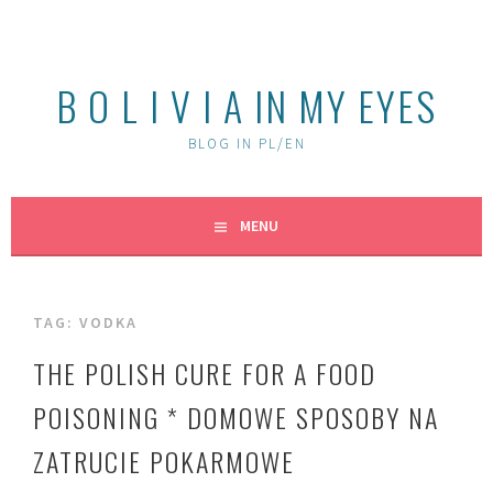
Skip
to
content
B O L I V I A IN MY EYES
BLOG IN PL/EN
MENU
TAG:
VODKA
THE POLISH CURE FOR A FOOD
POISONING * DOMOWE SPOSOBY NA
ZATRUCIE POKARMOWE