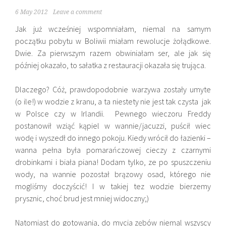
6 May 2012
Leave a comment
Jak już wcześniej wspomniałam, niemal na samym
początku pobytu w Boliwii miałam rewolucje żołądkowe.
Dwie. Za pierwszym razem obwiniałam ser, ale jak się
później okazało, to sałatka z restauracji okazała się trująca.
Dlaczego? Cóż, prawdopodobnie warzywa zostały umyte
(o ile!) w wodzie z kranu, a ta niestety nie jest tak czysta jak
w Polsce czy w Irlandii. Pewnego wieczoru Freddy
postanowił wziąć kąpiel w wannie/jacuzzi, puścił wiec
wodę i wyszedł do innego pokoju. Kiedy wrócił do łazienki –
wanna pełna była pomarańczowej cieczy z czarnymi
drobinkami i biała piana! Dodam tylko, ze po spuszczeniu
wody, na wannie pozostał brązowy osad, którego nie
mogliśmy doczyścić! I w takiej tez wodzie bierzemy
prysznic, choć brud jest mniej widoczny;)
Natomiast do gotowania, do mycia zębów niemal wszyscy