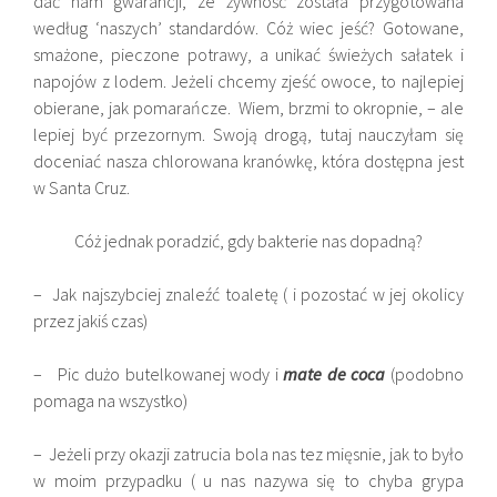
dać nam gwarancji, ze żywność została przygotowana
według ‘naszych’ standardów. Cóż wiec jeść? Gotowane,
smażone, pieczone potrawy, a unikać świeżych sałatek i
napojów z lodem. Jeżeli chcemy zjeść owoce, to najlepiej
obierane, jak pomarańcze. Wiem, brzmi to okropnie, – ale
lepiej być przezornym. Swoją drogą, tutaj nauczyłam się
doceniać nasza chlorowana kranówkę, która dostępna jest
w Santa Cruz.
Cóż jednak poradzić, gdy bakterie nas dopadną?
– Jak najszybciej znaleźć toaletę ( i pozostać w jej okolicy
przez jakiś czas)
– Pic dużo butelkowanej wody i
mate de coca
(podobno
pomaga na wszystko)
– Jeżeli przy okazji zatrucia bola nas tez mięsnie, jak to było
w moim przypadku ( u nas nazywa się to chyba grypa