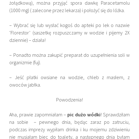
żołądkową), można przyjąć spora dawkę Paracetamolu
(1000 mg) ( zalecone przez lekarza) i położyć się do lóżka.
– Wybrać się lub wysłać kogoś do apteki po lek o nazwie
‘Florestor’ (saszetkę rozpuszczamy w wodzie i pijemy 2X
dziennie) – działa!
– Ponadto można zakupić preparat do uzupełnienia soli w
organizmie (fuj).
– Jeść płatki owsiane na wodzie, chleb z masłem, z
owoców jabłka.
Powodzenia!
Aha, prawie zapomniałam –
pic dużo wódki
! Sprawdziłam
na sobie – pewnego dnia, będąc zaraz po zatruciu,
podczas imprezy wypiłam drinka i ku mojemu zdziwieniu
nie musiałam biec do toalety, a następnego dnia byłam