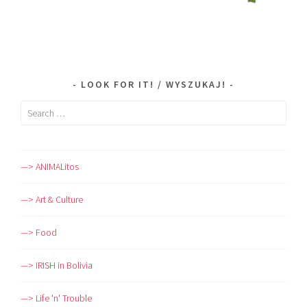
LOOK FOR IT! / WYSZUKAJ!
Search
for:
—> ANIMALitos
—> Art & Culture
—> Food
—> IRISH in Bolivia
—> Life 'n' Trouble