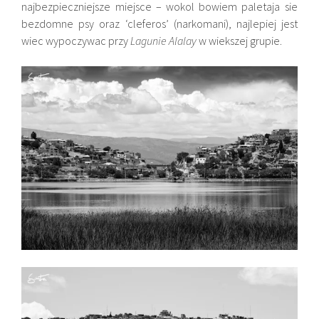
najbezpieczniejsze miejsce – wokol bowiem paletaja sie
bezdomne psy oraz ‘cleferos’ (narkomani), najlepiej jest
wiec wypoczywac przy
Lagunie Alalay
w wiekszej grupie.