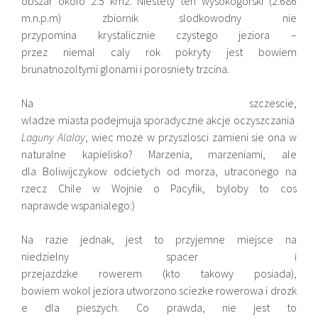
obszar okolo 2.5 km2. Niestety ten wysokogorski (2.686
m.n.p.m) zbiornik slodkowodny nie
przypomina krystalicznie czystego jeziora –
przez niemal caly rok pokryty jest bowiem
brunatnozoltymi glonami i porosniety trzcina.
Na szczescie,
wladze miasta podejmuja sporadyczne akcje oczyszczania
Laguny Alalay
, wiec moze w przyszlosci zamieni sie ona w
naturalne kapielisko? Marzenia, marzeniami, ale
dla Boliwijczykow odcietych od morza, utraconego na
rzecz Chile w Wojnie o Pacyfik, byloby to cos
naprawde wspanialego:)
Na razie jednak, jest to przyjemne miejsce na
niedzielny spacer i
przejazdzke rowerem (kto takowy posiada),
bowiem wokol jeziora utworzono sciezke rowerowa i drozk
e dla pieszych. Co prawda, nie jest to