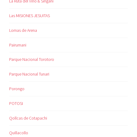
La Ruta del Vino & Singani
Las MISIONES JESUITAS
Lomas de Arena
Pairumani
Parque Nacional Torotoro
Parque Nacional Tunari
Porongo
POTOSI
Qollcas de Cotapachi
Quillacollo