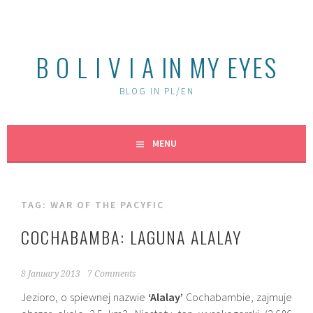
Skip
to
content
B O L I V I A IN MY EYES
BLOG IN PL/EN
MENU
TAG:
WAR OF THE PACYFIC
COCHABAMBA: LAGUNA ALALAY
8 January 2013
7 Comments
Jezioro, o spiewnej nazwie
‘Alalay’
Cochabambie, zajmuje