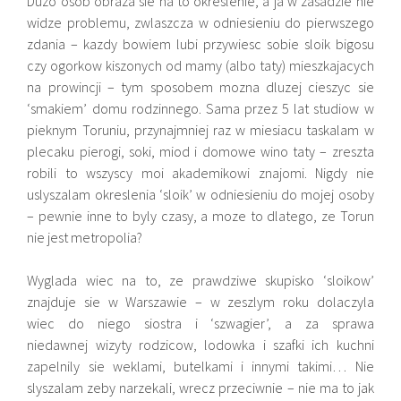
Duzo osob obraza sie na to okreslenie, a ja w zasadzie nie
widze problemu, zwlaszcza w odniesieniu do pierwszego
zdania – kazdy bowiem lubi przywiesc sobie sloik bigosu
czy ogorkow kiszonych od mamy (albo taty) mieszkajacych
na prowincji – tym sposobem mozna dluzej cieszyc sie
‘smakiem’ domu rodzinnego. Sama przez 5 lat studiow w
pieknym Toruniu, przynajmniej raz w miesiacu taskalam w
plecaku pierogi, soki, miod i domowe wino taty – zreszta
robili to wszyscy moi akademikowi znajomi. Nigdy nie
uslyszalam okreslenia ‘sloik’ w odniesieniu do mojej osoby
– pewnie inne to byly czasy, a moze to dlatego, ze Torun
nie jest metropolia?
Wyglada wiec na to, ze prawdziwe skupisko ‘sloikow’
znajduje sie w Warszawie – w zeszlym roku dolaczyla
wiec do niego siostra i ‘szwagier’, a za sprawa
niedawnej wizyty rodzicow, lodowka i szafki ich kuchni
zapelnily sie weklami, butelkami i innymi takimi… Nie
slyszalam zeby narzekali, wrecz przeciwnie – nie ma to jak