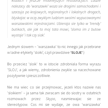
klubach i jeszcze modniejszych restauracjach. Ludzie
nalezacy do ‘warszawki’ woza sie drogimi samochodami i
szarzuja po krajowych, regionalnych i lokalnych drogach,
blyskajac w oczy zwyklym ludziom swoimi wypucowanymi
warszawskimi rejestracjami. Ubieraja sie tylko w ‘trendy’
butikach, ale jak to moj tata mowi, ‘sloma im z butow
wystaje’ i tak czy siak’.
Jednym slowem – ‘warszawka’ to nic innego jak przebrane
w ladne etykiety ‘sloiki’, czyli prawdziwe
‘SLOJE’
:)
Bo przeciez ‘sloik’ to w istocie zdrobniala forma wyrazu
‘SLOJ’, a jak wiemy, zdrobnienia zwykle sa nacechowane
pozytywnie i pieszczotliwie.
Nie ma wiec co sie przejmowac, jezeli ktos nazwie nas
‘sloikiem’ – ja sama tak zwracam sie do siostry w ostatnich
rozmowach przez
Skypa
, nasmiewajac sie ze
stereotypow. Cos mi sie wydaje, ze owa ‘warszawka’