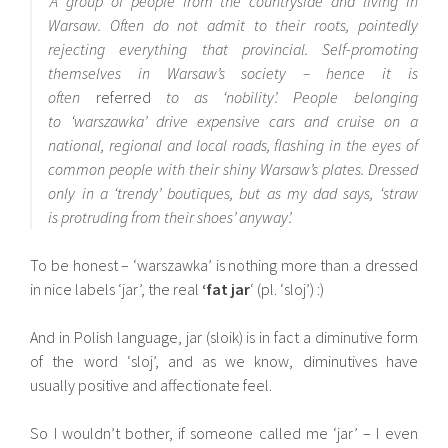
‘A group of people from the countryside and living in
Warsaw. Often do not admit to their roots, pointedly
rejecting everything that provincial. Self-promoting
themselves in Warsaw’s society – hence it is
often
referred
to as ‘nobility’. People belonging
to ‘warszawka’ drive expensive cars and cruise on a
national, regional and local roads, flashing in the eyes of
common people with their shiny Warsaw’s plates. Dressed
only in a ‘trendy’ boutiques, but as my dad says, ‘straw
is protruding from their shoes’ anyway’.
To be honest – ‘warszawka’ is nothing more than a dressed
in nice labels ‘jar’, the real
‘fat jar
‘ (pl. ‘sloj’) :)
And in Polish language, jar (sloik) is in fact a diminutive form
of the word ‘sloj’, and as we know, diminutives have
usually positive and affectionate feel.
So I wouldn’t bother, if someone called me ‘jar’ – I even