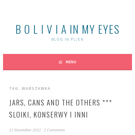
Skip
to
content
B O L I V I A IN MY EYES
BLOG IN PL/EN
MENU
TAG:
WARSZAWKA
JARS, CANS AND THE OTHERS ***
SLOIKI, KONSERWY I INNI
15 November 2012
2 Comments