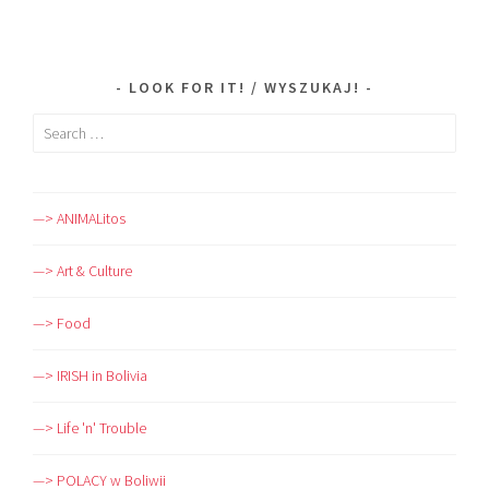
LOOK FOR IT! / WYSZUKAJ!
Search
for:
—> ANIMALitos
—> Art & Culture
—> Food
—> IRISH in Bolivia
—> Life 'n' Trouble
—> POLACY w Boliwii