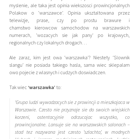
myslenie, ale taka jest opinia wiekszosci prowincjonalnych
Polakow o ‘warszawce’. Opinia uksztaltowana przez
telewizje, prase, czy po prostu brawure i
chamstwo kierowcow samochodow na warszawskich
numerach, ‘wozacych sie jak pany’ po krajowych,
regionalnych czy lokalnych drogach…
Ale zaraz, kim jest owa ‘warszawka’? Niestety ‘Slownik
slangu’ nie posiada takiego hasla, sama wiec sklepalam
owo pojecie z wlasnych i cudzych doswiadczen.
Tak wiec
‘warszawka’
to:
‘Grupa ludzi wywadzacych sie z prowincji a mieszkajaca w
Warszawie. Czesto nie przyznaje sie do swoich wiejskich
korzeni, ostentacyjnie odrzucajac wszystko, co
prowincjonalne. Lansuje sie na warszawskich salonach –
stad tez nazywana jest czesto ‘szlachta’, w modnych