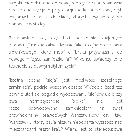
swojski miodek i wino domowej roboty:) Z cala pewnoscia
bedzie ono wypijane przy okazji spotkania ‘sloikow’, czyli
znajomych z lat studenckich, ktorych losy splotly sie
ponownie w stolicy.
Zastanawiam sie, czy fakt posiadania znajomych
z prowincji mozna zakwalfikowac jako kolejna czesc hasla
slownikowego, ktore mowi o ‘braku przywiązania do
nowego miejsca zamieszkania’? W koncu swiadczy to o
tesknocie za dawnym stylem zycia?
‘Istotną cechą ‘słoja’ jest możliwość szczelnego
zamknięcia’, podaje wszechwiedzaca Wikipedia (stad tez
pewnie utarl sie poglad o wyobcowaniu ‘sloikow’), ale czy
owa hermetycznosc ‘sloika’ nie jest
raczej spowodowana zamknieciem na swiat
prowincjonalny ‘prawdziwych Warszawiakow’ czyli tzw.
‘warszawki’, ktorzy czuja niczym niepoparta wyzszosc nad
mieszkancami reszty kraju? Wiem, jest to stereotypowe