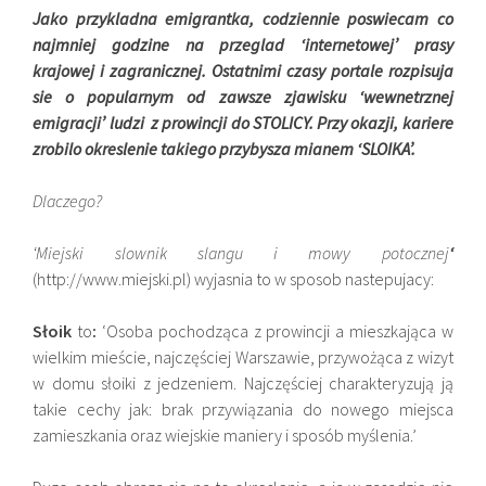
Jako przykladna emigrantka, codziennie poswiecam co
najmniej godzine na przeglad ‘internetowej’ prasy
krajowej i zagranicznej. Ostatnimi czasy portale rozpisuja
sie o popularnym od zawsze zjawisku ‘wewnetrznej
emigracji’ ludzi z prowincji do STOLICY. Przy okazji, kariere
zrobilo okreslenie takiego przybysza mianem ‘SLOIKA’.
Dlaczego?
‘Miejski slownik slangu i mowy potocznej
‘
(http://www.miejski.pl) wyjasnia to w sposob nastepujacy:
Słoik
to
:
‘Osoba pochodząca z prowincji a mieszkająca w
wielkim mieście, najczęściej Warszawie, przywożąca z wizyt
w domu słoiki z jedzeniem. Najczęściej charakteryzują ją
takie cechy jak: brak przywiązania do nowego miejsca
zamieszkania oraz wiejskie maniery i sposób myślenia.’