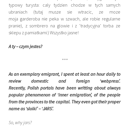
typowy turysta: caly tydzien chodze w tych samych
ubraniach (tutaj musze sie wtracic, ze moze
moja garderoba nie peka w szwach, ale robie regularne
pranie), z sombrero na glowie i z ‘tradycyjna’ torba ze
sklepu z pamiatkami:) Wszystko jasne!
A ty – czym jestes?
***
As an exemplary emigrant, I spent at least an hour daily to
review domestic and foreign ‘webpress’.
Recently, Polish portals have been writting about always
popular phenomenon of ‘inner emigration’, of the people
from the provinces to the capital. They even got their proper
name as ‘sloiki’ – ‘JARS’.
So, why jars?