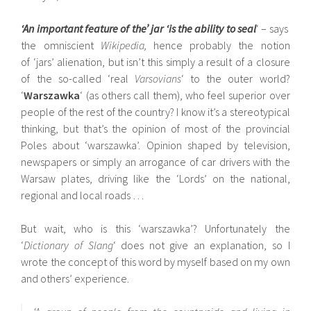
‘An important feature of the’ jar ‘is the ability to seal
‘ – says
the omniscient
Wikipedia,
hence probably the notion
of ‘jars’ alienation, but isn’t this simply a result of a closure
of the so-called ‘real
Varsovians
‘ to the outer world?
‘
Warszawka
‘ (as others call them), who feel superior over
people of the rest of the country? I know it’s a stereotypical
thinking, but that’s the opinion of most of the provincial
Poles about ‘warszawka’. Opinion shaped by television,
newspapers or simply an arrogance of car drivers with the
Warsaw plates, driving like the ‘Lords’ on the national,
regional and local roads …
But wait, who is this ‘warszawka’? Unfortunately the
‘
Dictionary of Slang
‘ does not give an explanation, so I
wrote the concept of this word by myself based on my own
and others’ experience.