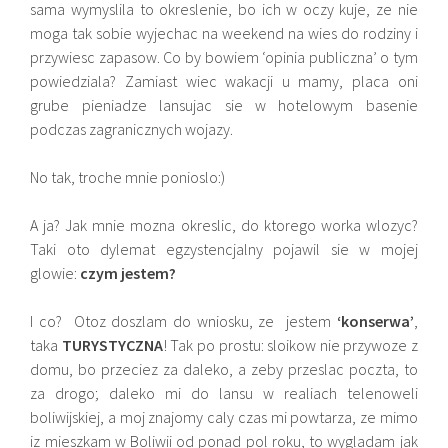
sama wymyslila to okreslenie, bo ich w oczy kuje, ze nie
moga tak sobie wyjechac na weekend na wies do rodziny i
przywiesc zapasow. Co by bowiem ‘opinia publiczna’ o tym
powiedziala? Zamiast wiec wakacji u mamy, placa oni
grube pieniadze lansujac sie w hotelowym basenie
podczas zagranicznych wojazy.
No tak, troche mnie ponioslo:)
A ja? Jak mnie mozna okreslic, do ktorego worka wlozyc?
Taki oto dylemat egzystencjalny pojawil sie w mojej
glowie:
czym jestem?
I co? Otoz doszlam do wniosku, ze jestem
‘konserwa’
,
taka
TURYSTYCZNA
! Tak po prostu: sloikow nie przywoze z
domu, bo przeciez za daleko, a zeby przeslac poczta, to
za drogo; daleko mi do lansu w realiach telenoweli
boliwijskiej, a moj znajomy caly czas mi powtarza, ze mimo
iz mieszkam w Boliwii od ponad pol roku, to wygladam jak