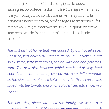
restauracji ‘Buffalo’ –
€10 od osoby i jesz ile dusza
zapragnie. Do polecenia dla miłośników mięsa – niemal 20
rożnych rodzajów do spróbowania (kelnerzy co chwila
przynoszą nowe do stolo), oprócz tego urozmaicony bufet
sałatkowy. Z mięsa smakował mi tylko ‘
loinjoint’, wszystko
inne było twarde i suche, natomiast sałatki – jeść, nie
umierać!
The first dish at home that was cooked by our housekeeper
Christina, was delicious! “Picante de pollio” – chicken in red
spicy sauce, with vegetables, served with rice and potatoes.
Yum. The next dish however, which consisted of very hard
beef, beaten to the limit, caused me gum inflammation,
as the piece of meat stuck between my teeth …. Lunch was
saved with the tomato and onion salad (sliced into strips) in a
light vinegar.
The next day, along with half the family, we went to a
restaurant ‘Buffalo’ – € 10 per person and eat to your heart’s