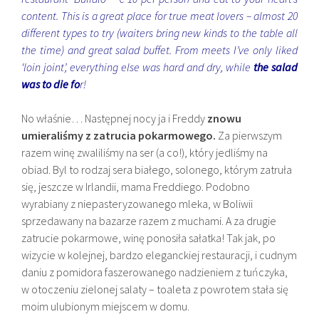
content. This is a great place for true meat lovers – almost 20
different types to try (waiters bring new kinds to the table all
the time) and great salad buffet. From meets I’ve only liked
‘loin joint’, everything else was hard and dry, while
the salad
was to die fo
r!
No właśnie… Następnej nocy ja i Freddy
znowu
umieraliśmy z zatrucia pokarmowego.
Za pierwszym
razem winę zwaliliśmy na ser (a co!), który jedliśmy na
obiad. Byl to rodzaj sera białego, solonego, którym zatruła
się, jeszcze w Irlandii, mama Freddiego. Podobno
wyrabiany z niepasteryzowanego mleka, w Boliwii
sprzedawany na bazarze razem z muchami. A za drugie
zatrucie pokarmowe, winę ponosiła sałatka! Tak jak, po
wizycie w kolejnej, bardzo eleganckiej restauracji, i cudnym
daniu z pomidora faszerowanego nadzieniem z tuńczyka,
w otoczeniu zielonej salaty – toaleta z powrotem stała się
moim ulubionym miejscem w domu.