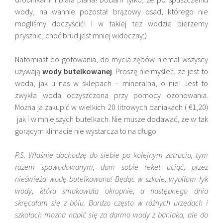
wody, na wannie pozostał brązowy osad, którego nie
mogliśmy doczyścić! I w takiej tez wodzie bierzemy
prysznic, choć brud jest mniej widoczny;)
Natomiast do gotowania, do mycia zębów niemal wszyscy
używają
wody butelkowanej
. Proszę nie myśleć, ze jest to
woda, jak u nas w sklepach – mineralna, o nie! Jest to
zwykła woda oczyszczona przy pomocy ozonowania.
Można ja zakupić w wielkich 20 litrowych baniakach ( €1,20)
jak i w mniejszych butelkach. Nie musze dodawać, ze w tak
gorącym klimacie nie wystarcza to na długo.
P.S. Właśnie dochodzę do siebie po kolejnym zatruciu, tym
razem spowodowanym, dam sobie reket uciąć, przez
nieświeża wodę butelkowana! Będąc w szkole, wypiłam łyk
wody, która smakowała okropnie, a następnego dnia
skręcałam się z bólu. Bardzo często w różnych urzędach i
szkołach można napić się za darmo wody z baniaka, ale do