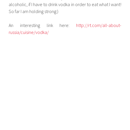
alcoholic, if I have to drink vodka in order to eat what I want!
So far I am holding strong:)
An interesting link here:
http://rt.com/all-about-
russia/cuisine/vodka/