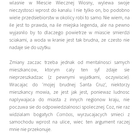
wlasnie w Miescie Wiecznej Wiosny, wylewa swoje
nieczystosci wprost do kanalu. I nie tylko on, bo podobno
wiele przedsiebiorstw w okolicy robi to samo. Nie wiem, na
ile jest to prawda, na ile miejska legenda, ale na pewno
wyjasnilo by to dlaczego powietrze w miascie smierdzi
sciakami, a woda w kranie jest tak brudna, ze czesto nie
nadaje sie do uzytku.
Zmiany zaczac trzeba jednak od mentalnosci samych
mieszkancow, ktorym caly ten syf zdaje sie
nieprzeszkadzac (z pewnymi wyjatkami, oczywiscie).
Wracajac do ‘mojej brudnej Santa Cruz’, niektorzy
mieszkancy mowia, ze jest jak jest, poniewaz ludnosc
naplywajaca do miasta z innych regionow kraju, nie
poczuwa sie do odpowiedzialnosci spolecznej. Coz, nie raz
widzialam bogatych
Cambas
, wyrzucajacych smieci z
samochodu wprost na ulice, wiec ten argument raczej
mnie nie przekonuje.