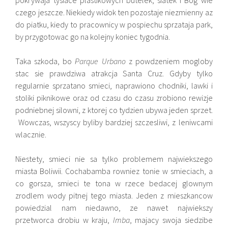
pokrywaja tysiace plastikowych butelek, siatek i Bog wie
czego jeszcze. Niekiedy widok ten pozostaje niezmienny az
do piatku, kiedy to pracownicy w pospiechu sprzataja park,
by przygotowac go na kolejny koniec tygodnia.
Taka szkoda, bo
Parque Urbano
z powdzeniem mogloby
stac sie prawdziwa atrakcja Santa Cruz. Gdyby tylko
regularnie sprzatano smieci, naprawiono chodniki, lawki i
stoliki piknikowe oraz od czasu do czasu zrobiono rewizje
podniebnej silowni, z ktorej co tydzien ubywa jeden sprzet.
Wowczas, wszyscy byliby bardziej szczesliwi, z leniwcami
wlacznie.
Niestety, smieci nie sa tylko problemem najwiekszego
miasta Boliwii. Cochabamba rowniez tonie w smieciach, a
co gorsza, smieci te tona w rzece bedacej glownym
zrodlem wody pitnej tego miasta. Jeden z mieszkancow
powiedzial nam niedawno, ze nawet najwiekszy
przetworca drobiu w kraju,
Imba
, majacy swoja siedzibe