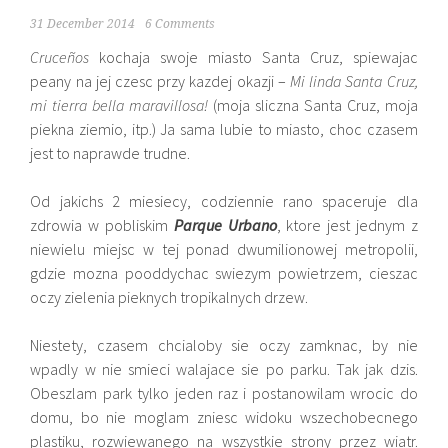
31 December 2014
6 Comments
Cruceños
kochaja swoje miasto Santa Cruz, spiewajac
peany na jej czesc przy kazdej okazji –
Mi linda Santa Cruz,
mi tierra bella maravillosa!
(moja sliczna Santa Cruz, moja
piekna ziemio, itp.) Ja sama lubie to miasto, choc czasem
jest to naprawde trudne.
Od jakichs 2 miesiecy, codziennie rano spaceruje dla
zdrowia w pobliskim
Parque Urbano
, ktore jest jednym z
niewielu miejsc w tej ponad dwumilionowej metropolii,
gdzie mozna pooddychac swiezym powietrzem, cieszac
oczy zielenia pieknych tropikalnych drzew.
Niestety, czasem chcialoby sie oczy zamknac, by nie
wpadly w nie smieci walajace sie po parku. Tak jak dzis.
Obeszlam park tylko jeden raz i postanowilam wrocic do
domu, bo nie moglam zniesc widoku wszechobecnego
plastiku, rozwiewanego na wszystkie strony przez wiatr.