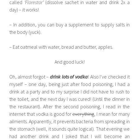
called
‘Florestor’
(dissolve sachet in water and drink 2x a
day) – it works!
– In addition, you can buy a supplement to supply salts in
the body (yuck).
– Eat oatmeal with water, bread and butter, apples.
And good luck!
Oh, almost forgot –
drink lots of vodka
! Also I’ve checked it
myself – one day, being just after food poisoning, I had a
drink at a party and to my surprise I did not have to rush to
the toilet, and the next day I was cured! (Until the dinner in
the restaurant). After the second poisoning, I read in the
internet that vodka is good for
everything
, I mean for many
ailments. Apparently, it prevents bacteria from spreading in
the stomach (well, it sounds quite logical). That evening we
had another drink and I joked that I will become an