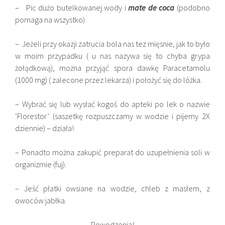
– Pic dużo butelkowanej wody i
mate de coca
(podobno
pomaga na wszystko)
– Jeżeli przy okazji zatrucia bola nas tez mięsnie, jak to było
w moim przypadku ( u nas nazywa się to chyba grypa
żołądkową), można przyjąć spora dawkę Paracetamolu
(1000 mg) ( zalecone przez lekarza) i położyć się do lóżka.
– Wybrać się lub wysłać kogoś do apteki po lek o nazwie
‘Florestor’ (saszetkę rozpuszczamy w wodzie i pijemy 2X
dziennie) – działa!
– Ponadto można zakupić preparat do uzupełnienia soli w
organizmie (fuj).
– Jeść płatki owsiane na wodzie, chleb z masłem, z
owoców jabłka.
Powodzenia!