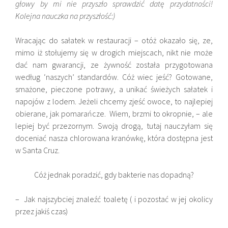
głowy by mi nie przyszło sprawdzić datę przydatności!
Kolejna nauczka na przyszłość:)
Wracając do sałatek w restauracji – otóż okazało się, ze,
mimo iż stołujemy się w drogich miejscach, nikt nie może
dać nam gwarancji, ze żywność została przygotowana
według ‘naszych’ standardów. Cóż wiec jeść? Gotowane,
smażone, pieczone potrawy, a unikać świeżych sałatek i
napojów z lodem. Jeżeli chcemy zjeść owoce, to najlepiej
obierane, jak pomarańcze. Wiem, brzmi to okropnie, – ale
lepiej być przezornym. Swoją drogą, tutaj nauczyłam się
doceniać nasza chlorowana kranówkę, która dostępna jest
w Santa Cruz.
Cóż jednak poradzić, gdy bakterie nas dopadną?
– Jak najszybciej znaleźć toaletę ( i pozostać w jej okolicy
przez jakiś czas)