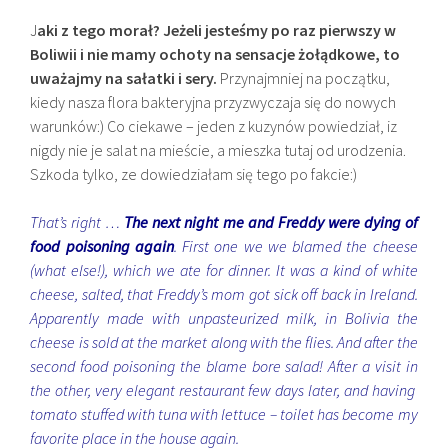
J
aki z tego morał? Jeżeli jesteśmy po raz pierwszy w
Boliwii i nie mamy ochoty na sensacje żołądkowe, to
uważajmy na sałatki i sery.
Przynajmniej na początku,
kiedy nasza flora bakteryjna przyzwyczaja się do nowych
warunków:) Co ciekawe – jeden z kuzynów powiedział, iz
nigdy nie je salat na mieście, a mieszka tutaj od urodzenia.
Szkoda tylko, ze dowiedziałam się tego po fakcie:)
That’s right …
The next night me and Freddy were dying of
food poisoning again
. First one we we blamed the cheese
(what else!), which we ate for dinner. It was a kind of white
cheese, salted, that Freddy’s mom got sick off back in Ireland.
Apparently made with unpasteurized milk, in Bolivia the
cheese is sold at the market along with the flies. And after the
second food poisoning the blame bore salad! After a visit in
the other, very elegant restaurant few days later, and having
tomato stuffed with tuna with lettuce – toilet has become my
favorite place in the house again.