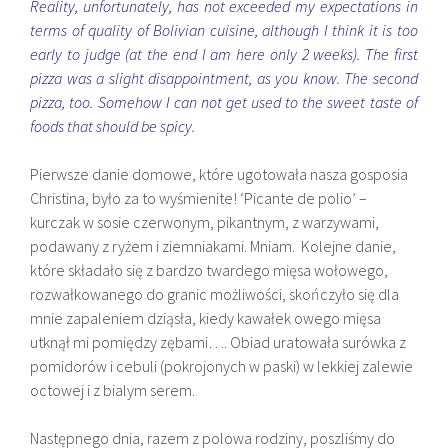
Reality, unfortunately, has not exceeded my expectations in
terms of quality of Bolivian cuisine, although I think it is too
early to judge (at the end I am here only 2 weeks). The first
pizza was a slight disappointment, as you know. The second
pizza, too. Somehow I can not get used to the sweet taste of
foods that should be spicy.
Pierwsze danie domowe, które ugotowała nasza gosposia
Christina, było za to wyśmienite! ‘
Picante de polio’ –
kurczak w sosie czerwonym, pikantnym, z warzywami,
podawany z ryżem i ziemniakami. Mniam. Kolejne danie,
które składało się z bardzo twardego mięsa wołowego,
rozwałkowanego do granic możliwości, skończyło się dla
mnie zapaleniem dziąsła, kiedy kawałek owego mięsa
utknął mi pomiędzy zębami…. Obiad uratowała surówka z
pomidorów i cebuli (pokrojonych w paski) w lekkiej zalewie
octowej i z bialym serem.
Następnego dnia, razem z polowa rodziny, poszliśmy do