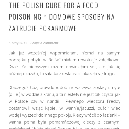
THE POLISH CURE FOR A FOOD
POISONING * DOMOWE SPOSOBY NA
ZATRUCIE POKARMOWE
6 May 2012
Leave a comment
Jak już wcześniej wspomniałam, niemal na samym
początku pobytu w Boliwii miałam rewolucje żołądkowe.
Dwie. Za pierwszym razem obwiniałam ser, ale jak się
później okazało, to sałatka z restauracji okazała się trująca.
Dlaczego? Cóż, prawdopodobnie warzywa zostały umyte
(o ile!) w wodzie z kranu, a ta niestety nie jest tak czysta jak
w Polsce czy w Irlandii. Pewnego wieczoru Freddy
postanowił wziąć kąpiel w wannie/jacuzzi, puścił wiec
wodę i wyszedł do innego pokoju. Kiedy wrócił do łazienki –
wanna pełna była pomarańczowej cieczy z czarnymi
drobinkami i biała piana! Dodam tylko, ze po spuszczeniu