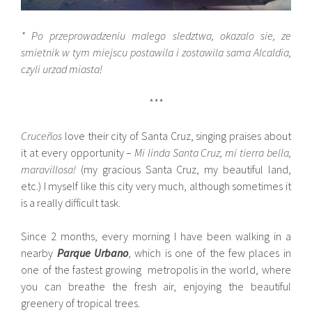
* Po przeprowadzeniu malego sledztwa, okazalo sie, ze
smietnik w tym miejscu postawila i zostawila sama Alcaldia,
czyli urzad miasta!
***
Cruceños
love their city of Santa Cruz, singing praises about
it at every opportunity –
Mi linda Santa Cruz, mi tierra bella,
maravillosa!
(my gracious Santa Cruz, my beautiful land,
etc.) I myself like this city very much, although sometimes it
is a really difficult task.
Since 2 months, every morning I have been walking in a
nearby
Parque Urbano
, which is one of the few places in
one of the fastest growing metropolis in the world, where
you can breathe the fresh air, enjoying the beautiful
greenery of tropical trees.