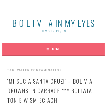
Skip
to
content
B O L I V I A IN MY EYES
BLOG IN PL/EN
MENU
TAG:
WATER CONTAMINATION
‘MI SUCIA SANTA CRUZ!’ – BOLIVIA
DROWNS IN GARBAGE *** BOLIWIA
TONIE W SMIECIACH