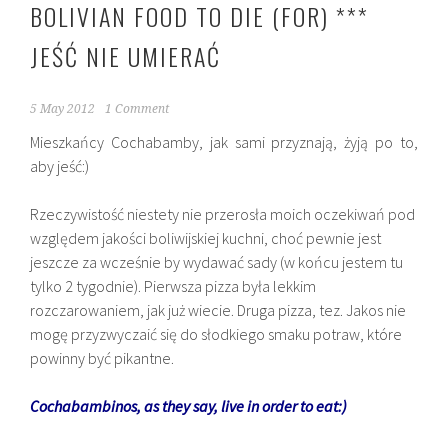
BOLIVIAN FOOD TO DIE (FOR) ***
JEŚĆ NIE UMIERAĆ
5 May 2012
1 Comment
Mieszkańcy
Cochabamby, jak sami przyznają, żyją po to,
aby jeść:)
Rzeczywistość niestety nie przerosła moich oczekiwań pod
względem jakości boliwijskiej kuchni, choć pewnie jest
jeszcze za wcześnie by wydawać sady (w końcu jestem tu
tylko 2 tygodnie). Pierwsza pizza była lekkim
rozczarowaniem, jak już wiecie. Druga pizza, tez. Jakos nie
mogę przyzwyczaić się do słodkiego smaku potraw, które
powinny być pikantne.
Cochabambinos, as they say, live in order to eat:)