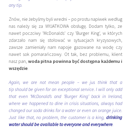
any tip.
Znów, nie żebyśmy byli wredni – po prostu napiwek według
nas należy się za WYJATKOWA obsługę. Dodam tylko, ze
nawet poczciwy ‘McDonalds’ czy ‘Burger King’, w których
zdarzało nam się stołować w sytuacjach kryzysowych,
zawsze zamieniały nam napoje gazowane na wodę czy
nawet sok pomarańczowy. Ot tak, bez problemu, klient
nasz pan,
woda pitna powinna być dostępna każdemu i
wszędzie
.
Again, we are not mean people – we jus think that a
tip should be given for an exceptional service. I will only add
that even ‘McDonald’s and ‘Burger King’ back in Ireland,
where we happened to dine in crisis situations, always had
changed our soda drinks for a water or even an orange juice.
Just like that, no problem, the customer is a king,
drinking
water should be available to everyone and everywhere
.