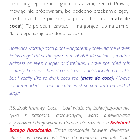
lokomocyjnej, uczucia głodu oraz zmęczenia:) Prawdę
mówiąc nie próbowałam, bo podobno przebarwia zęby,
ale bardzo lubię pic kokę w postaci herbatki
‘mate de
coca’
:) Te polecam zawsze – na gorąco lub na zimno!
Najlepiej smakuje bez dodatku cukru.
Bolivians worship coca plant – apparently chewing the leaves
helps to get rid of the symptoms of altitude sickness, motion
sickness or even hunger and fatigue:) I have not tried this
remedy, because I heard coca leaves could discolored teeth,
but I really like to drink coca tea
(mate de coca
)! Always
recommended – hot or cold! Best served with no added
sugar.
P.S. Znak firmowy ‘Coca – Coli’ wiąże się Boliwijczykom nie
tylko z napojami gazowanymi, woda butelkowana
czy znakami drogowymi w Cotoce, ale również ze
Swietami
Bozego Narodzenia
! Firma sponsoruje bowiem dekoracje
uliczne w postaci wielkich dmuchanych butelek ‘Coli’,