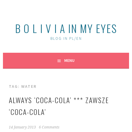
Skip
to
content
B O L I V I A IN MY EYES
BLOG IN PL/EN
MENU
TAG:
WATER
ALWAYS ‘COCA-COLA’ *** ZAWSZE
‘COCA-COLA’
14 January 2013
6 Comments