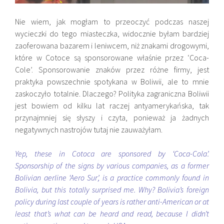
Nie wiem, jak mogłam to przeoczyć podczas naszej
wycieczki do tego miasteczka, widocznie byłam bardziej
zaoferowana bazarem i leniwcem, niż znakami drogowymi,
które w Cotoce są sponsorowane właśnie przez ‘Coca-
Cole’. Sponsorowanie znaków przez różne firmy, jest
praktyka powszechnie spotykana w Boliwii, ale to mnie
zaskoczyło totalnie. Dlaczego? Polityka zagraniczna Boliwii
jest bowiem od kilku lat raczej antyamerykańska, tak
przynajmniej się słyszy i czyta, ponieważ ja żadnych
negatywnych nastrojów tutaj nie zauważyłam.
Yep, these in Cotoca are sponsored by ‘Coca-Cola’.
Sponsorship of the signs by various companies, as a former
Bolivian aerline ‘Aero Sur’, is a practice commonly found in
Bolivia, but this totally surprised me. Why? Bolivia’s foreign
policy during last couple of years is rather anti-American or at
least that’s what can be heard and read, because I didn’t