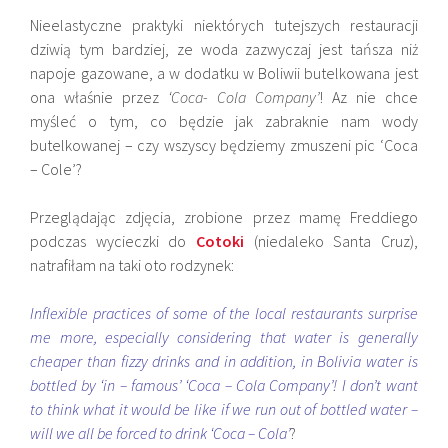
Nieelastyczne praktyki niektórych tutejszych restauracji
dziwią tym bardziej, ze woda zazwyczaj jest tańsza niż
napoje gazowane, a w dodatku w Boliwii butelkowana jest
ona właśnie przez
‘Coca- Cola Company’
! Az nie chce
myśleć o tym, co będzie jak zabraknie nam wody
butelkowanej – czy wszyscy będziemy zmuszeni pic ‘Coca
– Cole’?
Przeglądając zdjęcia, zrobione przez mamę Freddiego
podczas wycieczki do
Cotoki
(niedaleko Santa Cruz),
natrafiłam na taki oto rodzynek:
Inflexible practices of some of the local restaurants surprise
me more, especially considering that water is generally
cheaper than fizzy drinks and in addition, in Bolivia water is
bottled by ‘in – famous’ ‘Coca – Cola Company’! I don’t want
to think what it would be like if we run out of bottled water –
will we all be forced to drink ‘Coca – Cola’
?