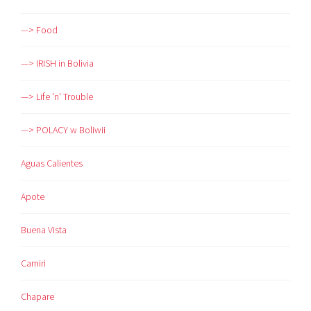
—> Food
—> IRISH in Bolivia
—> Life 'n' Trouble
—> POLACY w Boliwii
Aguas Calientes
Apote
Buena Vista
Camiri
Chapare