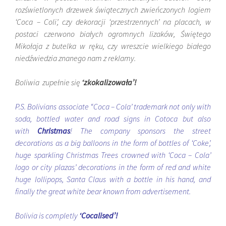
rozświetlonych drzewek świątecznych zwieńczonych logiem
‘Coca – Coli’, czy dekoracji ‘przestrzennych’ na placach, w
postaci czerwono białych ogromnych lizaków, Świętego
Mikołaja z butelka w ręku, czy wreszcie wielkiego białego
niedźwiedzia znanego nam z reklamy.
Boliwia zupełnie się
‘zkokalizowała’!
P.S. Bolivians associate “Coca – Cola’ trademark not only with
soda, bottled water and road signs in Cotoca but also
with
Christmas
! The company sponsors the street
decorations as a big balloons in the form of bottles of ‘Coke’,
huge sparkling Christmas Trees crowned with ‘Coca – Cola’
logo or city plazas’ decorations in the form of red and white
huge lollipops, Santa Claus with a bottle in his hand, and
finally the great white bear known from advertisement.
Bolivia is completly
‘
Cocalised’
!