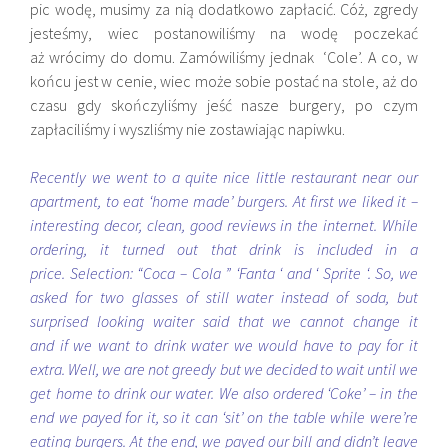
pic wodę, musimy za nią dodatkowo zapłacić. Cóż, zgredy
jesteśmy, wiec postanowiliśmy na wodę poczekać
aż wrócimy do domu. Zamówiliśmy jednak ‘Cole’. A co, w
końcu jest w cenie, wiec może sobie postać na stole, aż do
czasu gdy skończyliśmy jeść nasze burgery, po czym
zapłaciliśmy i wyszliśmy nie zostawiając napiwku.
Recently we went to a quite nice little restaurant near our
apartment, to eat ‘home made’ burgers. At first we liked it –
interesting decor, clean, good reviews in the internet. While
ordering, it turned out that drink is included in a
price. Selection: “Coca – Cola ” ‘Fanta ‘ and ‘ Sprite ‘. So, we
asked for two glasses of still water instead of soda, but
surprised looking waiter said that we cannot change it
and if we want to drink water we would have to pay for it
extra. Well, we are not greedy but we decided to wait until we
get home to drink our water. We also ordered ‘Coke’ – in the
end we payed for it, so it can ‘sit’ on the table while were’re
eating burgers. At the end, we payed our bill and didn’t leave