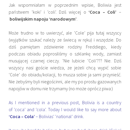
Jak wspomniałam w poprzednim wpisie, Boliwia jest
państwem ‘koki’ i ‘coli’. Dziś więcej o
‘Coca – Coli’
–
boliwijskim napoju ‘narodowym’
.
Może trudno w to uwierzyć, ale ‘Cole’ pija tutaj wszyscy
(wyjątków szukać należy ze świecą w ręku) i wszędzie. Do
dziś pamiętam zdziwienie rodziny Freddiego, kiedy
podczas obiadu poprosiliśmy o szklankę wody, zamiast
musującej czarnej cieczy. ‘Nie lubicie ‘Coli’??? Nie. Dziś
wszyscy nasi goście wiedza, ze jeżeli chcą wypić sobie
‘Cole’ do obiadu/kolacji, to musza sobie ja sami przynieść.
Nie żebyśmy byli niegościnni, ale my po prostu gazowanych
napojów w domu nie trzymamy (no może oprócz piwa:)
As I mentioned in a previous post, Bolivia is a country
of ‘coca’ and ‘cola’. Today I would like to say more about
‘Coca – Cola’
– Bolivias’ ‘national’ drink.