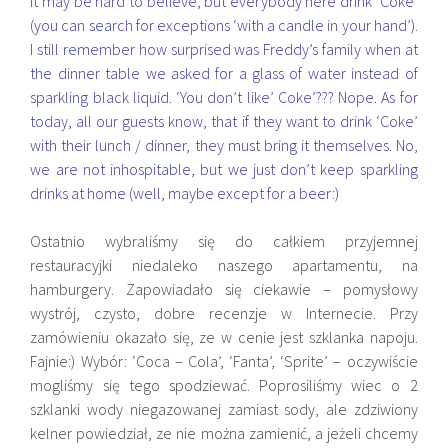
It may be hard to believe, but everybody here drink ‘Coke’
(you can search for exceptions ‘with a candle in your hand’).
I still remember how surprised was Freddy’s family when at
the dinner table we asked for a glass of water instead of
sparkling black liquid. ‘You don’t like’ Coke’??? Nope. As for
today, all our guests know, that if they want to drink ‘Coke’
with their lunch / dinner, they must bring it themselves. No,
we are not inhospitable, but we just don’t keep sparkling
drinks at home (well, maybe except for a beer:)
Ostatnio wybraliśmy się do całkiem przyjemnej
restauracyjki niedaleko naszego apartamentu, na
hamburgery. Zapowiadało się ciekawie – pomysłowy
wystrój, czysto, dobre recenzje w Internecie. Przy
zamówieniu okazało się, ze w cenie jest szklanka napoju.
Fajnie:) Wybór: ‘Coca – Cola’, ‘Fanta’, ‘Sprite’ – oczywiście
mogliśmy się tego spodziewać. Poprosiliśmy wiec o 2
szklanki wody niegazowanej zamiast sody, ale zdziwiony
kelner powiedział, ze nie można zamienić, a jeżeli chcemy