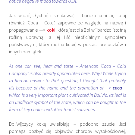
notice negative mood towards USA.
Jak widać, słychać i smakować – bardzo ceni się tutaj
również ‘Coca – Cole’, zapewne ze względu na nazwę i
propagowanie —>
koki
, która jest dla Boliwii bardzo istotną
rośliną uprawną, a jej liść nieoficjalnym symbolem
państwowym, który można kupić w postaci breloczków i
innych pamiątek.
As one can see, hear and taste – American ‘Coca – Cola
Company’ is also greatly appreciated here. Why? While trying
to find an answer to that question, I thought that probably
it’s because of the name and the promotion of —>
coca
–
which is a very important plant cultivated in Bolivia. Its leaf is
an unofficial symbol of the state, which can be bought in the
form of key chains and other tourist souvenirs.
Boliwijczycy kokę uwielbiają – podobno zzucie liści
pomaga pozbyć się objawów choroby wysokościowej,