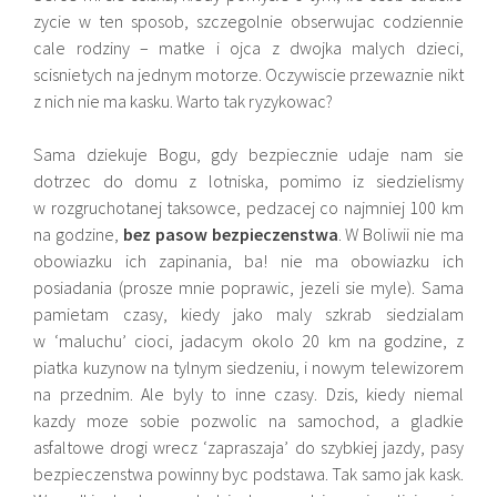
zycie w ten sposob, szczegolnie obserwujac codziennie
cale rodziny – matke i ojca z dwojka malych dzieci,
scisnietych na jednym motorze. Oczywiscie przewaznie nikt
z nich nie ma kasku. Warto tak ryzykowac?
Sama dziekuje Bogu, gdy bezpiecznie udaje nam sie
dotrzec do domu z lotniska, pomimo iz siedzielismy
w rozgruchotanej taksowce, pedzacej co najmniej 100 km
na godzine,
bez pasow bezpieczenstwa
. W Boliwii nie ma
obowiazku ich zapinania, ba! nie ma obowiazku ich
posiadania (prosze mnie poprawic, jezeli sie myle). Sama
pamietam czasy, kiedy jako maly szkrab siedzialam
w ‘maluchu’ cioci, jadacym okolo 20 km na godzine, z
piatka kuzynow na tylnym siedzeniu, i nowym telewizorem
na przednim. Ale byly to inne czasy. Dzis, kiedy niemal
kazdy moze sobie pozwolic na samochod, a gladkie
asfaltowe drogi wrecz ‘zapraszaja’ do szybkiej jazdy, pasy
bezpieczenstwa powinny byc podstawa. Tak samo jak kask.