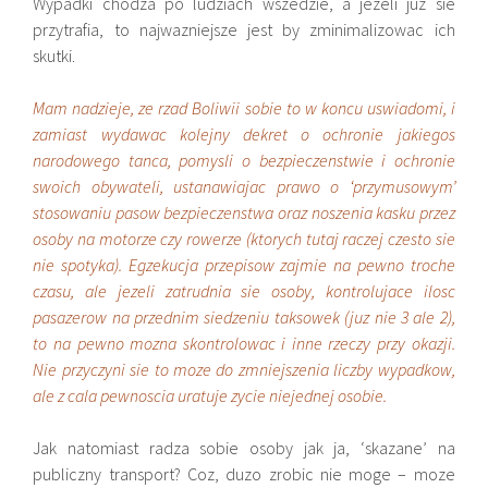
Wypadki chodza po ludziach wszedzie, a jezeli juz sie
przytrafia, to najwazniejsze jest by zminimalizowac ich
skutki.
Mam nadzieje, ze rzad Boliwii sobie to w koncu uswiadomi, i
zamiast wydawac kolejny dekret o ochronie jakiegos
narodowego tanca, pomysli o bezpieczenstwie i ochronie
swoich obywateli, ustanawiajac prawo o ‘przymusowym’
stosowaniu pasow bezpieczenstwa oraz noszenia kasku przez
osoby na motorze czy rowerze (ktorych tutaj raczej czesto sie
nie spotyka). Egzekucja przepisow zajmie na pewno troche
czasu, ale jezeli zatrudnia sie osoby, kontrolujace ilosc
pasazerow na przednim siedzeniu taksowek (juz nie 3 ale 2),
to na pewno mozna skontrolowac i inne rzeczy przy okazji.
Nie przyczyni sie to moze do zmniejszenia liczby wypadkow,
ale z cala pewnoscia uratuje zycie niejednej osobie.
Jak natomiast radza sobie osoby jak ja, ‘skazane’ na
publiczny transport? Coz, duzo zrobic nie moge – moze