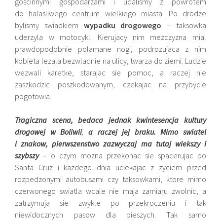
goscinnymi gospodarzami i udalismy z powrotem
do halasliwego centrum wielkiego miasta. Po drodze
bylismy swiadkiem
wypadku drogowego
– taksowka
uderzyla w motocykl. Kierujacy nim mezczyzna mial
prawdopodobnie polamane nogi, podrozujaca z nim
kobieta lezala bezwladnie na ulicy, twarza do ziemi. Ludzie
wezwali karetke, starajac sie pomoc, a raczej nie
zaszkodzic poszkodowanym, czekajac na przybycie
pogotowia.
Tragiczna scena, bedaca jednak kwintesencja
kultury
drogowej w Boliwii
,
a raczej jej braku. Mimo swiatel
i znakow, pierwszenstwo zazwyczaj ma tutaj wiekszy i
szybszy
– o czym mozna przekonac sie spacerujac po
Santa Cruz i kazdego dnia uciekajac z zyciem przed
rozpedzonymi autobusami czy taksowkami, ktore mimo
czerwonego swiatla wcale nie maja zamiaru zwolnic, a
zatrzymuja sie zwykle po przekroczeniu i tak
niewidocznych pasow dla pieszych. Tak samo