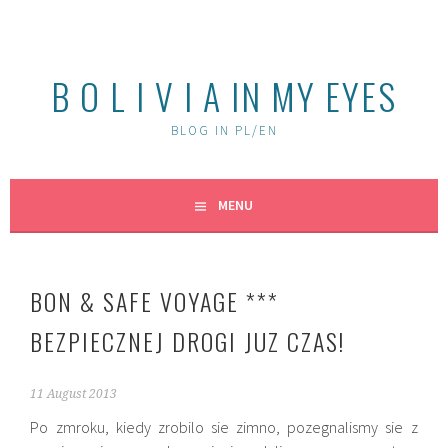
Skip
to
content
B O L I V I A IN MY EYES
BLOG IN PL/EN
MENU
BON & SAFE VOYAGE ***
BEZPIECZNEJ DROGI JUZ CZAS!
11 August 2013
Po zmroku, kiedy zrobilo sie zimno, pozegnalismy sie z