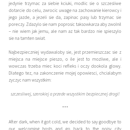
jedynie trzymac za siebie kciuki, modlic sie o szczesliwe
dotarcie do celu, zwrocic uwage na zachowanie kierowcy i
jego jazde, a jezeli sie da, zapinac pasy lub trzymac sie
poreczy. Zdazylo sie nam poprosic taksowkarza aby zwolnil
– nie wiem jak jemu, ale nam az tak bardzo nie spieszylo
sie na tamten swiat.
Najbezpieczniej wydawaloby sie, jest przemieszczac sie z
miejsca na miejsce pieszo, o ile jest to mozliwe, ale i
wowczas trzeba miec koci refleks i oczy dookola glowy.
Dlatego tez, na zakonczenie mojej opowiesci, chcialabym
zyczyc nam wszystkim:
szczesliwej, szerokiej a przede wszystkim bezpiecznej drogi!
***
After dark, when it got cold, we decided to say goodbye to
our welcoming hosts and go back to the noisy city