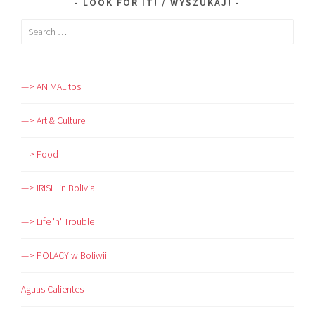
LOOK FOR IT! / WYSZUKAJ!
Search
for:
—> ANIMALitos
—> Art & Culture
—> Food
—> IRISH in Bolivia
—> Life 'n' Trouble
—> POLACY w Boliwii
Aguas Calientes