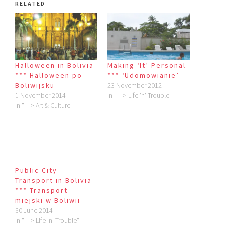
RELATED
Halloween in Bolivia
Making ‘It’ Personal
*** Halloween po
*** ‘Udomowianie’
Boliwijsku
23 November 2012
1 November 2014
In "---> Life 'n' Trouble"
In "---> Art & Culture"
Public City
Transport in Bolivia
*** Transport
miejski w Boliwii
30 June 2014
In "---> Life 'n' Trouble"