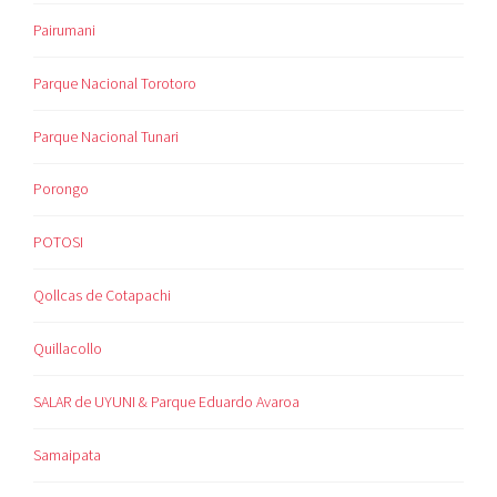
Pairumani
Parque Nacional Torotoro
Parque Nacional Tunari
Porongo
POTOSI
Qollcas de Cotapachi
Quillacollo
SALAR de UYUNI & Parque Eduardo Avaroa
Samaipata