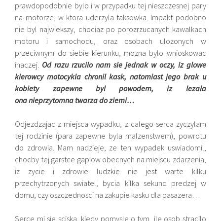
prawdopodobnie bylo i w przypadku tej nieszczesnej pary
na motorze, w ktora uderzyla taksowka. Impakt podobno
nie byl najwiekszy, chociaz po porozrzucanych kawalkach
motoru i samochodu, oraz osobach ulozonych w
przeciwnym do siebie kierunku, mozna bylo wnioskowac
inaczej.
Od razu rzucilo nam sie jednak w oczy, iz glowe
kierowcy motocykla chronil kask, natomiast jego brak u
kobiety zapewne byl powodem, iz lezala
ona nieprzytomna twarza do ziemi…
Odjezdzajac z miejsca wypadku, z calego serca zyczylam
tej rodzinie (para zapewne byla malzenstwem), powrotu
do zdrowia. Mam nadzieje, ze ten wypadek uswiadomil,
chocby tej garstce gapiow obecnych na miejscu zdarzenia,
iz zycie i zdrowie ludzkie nie jest warte kilku
przechytrzonych swiatel, bycia kilka sekund predzej w
domu, czy oszczednosci na zakupie kasku dla pasazera…
Serce mi sie sciska, kiedy pomysle o tym, ile osob stracilo