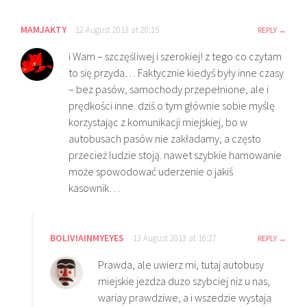
MAMJAKTY
12 August 2013 at 20:15
REPLY
i Wam – szczęśliwej i szerokiej! z tego co czytam
to się przyda… Faktycznie kiedyś były inne czasy
– bez pasów, samochody przepełnione, ale i
prędkości inne. dziś o tym głównie sobie myślę
korzystając z komunikacji miejskiej, bo w
autobusach pasów nie zakładamy, a często
przecież ludzie stoją. nawet szybkie hamowanie
może spowodować uderzenie o jakiś
kasownik…
BOLIVIAINMYEYES
13 August 2013 at 16:27
REPLY
Prawda, ale uwierz mi, tutaj autobusy
miejskie jezdza duzo szybciej niz u nas,
wariay prawdziwe, a i wszedzie wystaja