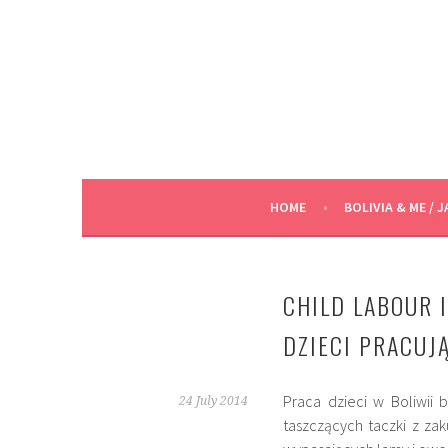
Skip
to
content
HOME
BOLIVIA & ME / J
CHILD LABOUR I
DZIECI PRACUJĄ
Praca dzieci w Boliwii 
24 July 2014
taszczących taczki z za