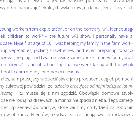
wlekając tytoń! Było to jednak właśnie pomaganie, przeważni
ym. Cos w rodzaju ‘szkolnych wykopków’, na które jeździliśmy z cal
young workers from exploitation, or on the contrary, will it encourag
eir children to work? – the future will show. I personally have a
s case. Myself, at age of 10, I was helping my family in the farm work 
ing vegetables, picking strawberries, and even preparing tobacc
 however, helping, and I was receiving some pocket money for my work
tato harvest’ – annual school trip that we were taking with the whol
chool to earn money for other excursions.
rales, sam pracujący w dzieciństwie jako producent cegieł, pomocni
ciny cukrowej powiedział, ze ‘
dziecko pracujące od najmłodszych lat m
łeczną
‘. I tu musze się z nim zgodzić. Obowiązki domowe szybk
iądze nie rosną na drzewach, a manna nie spada z nieba. Tego sameg
e dzieci sprzedawców warzyw, które widzimy co tydzień na sobotni
ają w obsłudze klientów, młodsze zaś naśladują swoich rodziców 