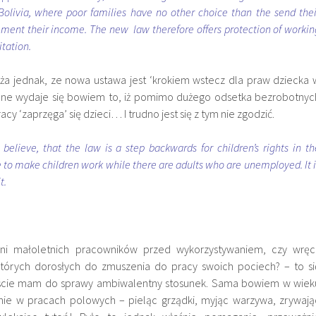
Bolivia, where poor families have no other choice than the send thei
ement their income. The new law therefore offers protection of workin
itation.
ża jednak, ze nowa ustawa jest ‘krokiem wstecz dla praw dziecka 
alne wydaje się bowiem to, iż pomimo dużego odsetka bezrobotnyc
acy ‘zaprzęga’ się dzieci… I trudno jest się z tym nie zgodzić.
elieve, that the law is a step backwards for children’s rights in th
e to make children work while there are adults who are unemployed. It i
t.
i małoletnich pracowników przed wykorzystywaniem, czy wręc
których dorosłych do zmuszenia do pracy swoich pociech? – to si
iście mam do sprawy ambiwalentny stosunek. Sama bowiem w wiek
nie w pracach polowych – pieląc grządki, myjąc warzywa, zrywają