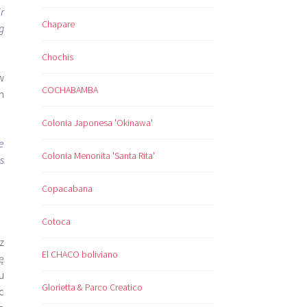
r
Chapare
g
Chochis
w
COCHABAMBA
h
Colonia Japonesa 'Okinawa'
e
Colonia Menonita 'Santa Rita'
s
Copacabana
Cotoca
z
El CHACO boliviano
ę
u
Glorietta & Parco Creatico
c