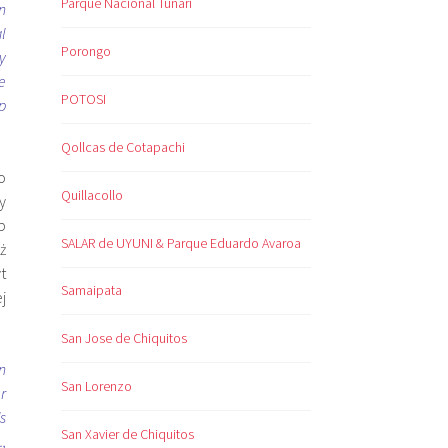
Parque Nacional Tunari
n
l
Porongo
y
e
POTOSI
p
Qollcas de Cotapachi
o
Quillacollo
y
p
SALAR de UYUNI & Parque Eduardo Avaroa
ż
t
Samaipata
j
San Jose de Chiquitos
n
San Lorenzo
r
s
San Xavier de Chiquitos
.,