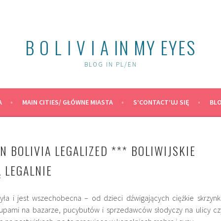
B O L I V I A IN MY EYES
BLOG IN PL/EN
A
MAIN CITIES/ GŁÓWNE MIASTA
S’CONTACT’UJ SIĘ
BLO
N BOLIVIA LEGALIZED *** BOLIWIJSKIE
 LEGALNIE
była i jest wszechobecna – od dzieci dźwigających ciężkie skrzynki
kupami na bazarze, pucybutów i sprzedawców słodyczy na ulicy cz