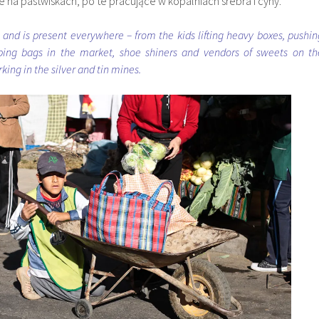
 na pastwiskach, po te pracujące w kopalniach srebra i cyny.
s and is present everywhere – from the kids lifting heavy boxes, pushin
ing bags in the market, shoe shiners and vendors of sweets on th
rking in the silver and tin mines.