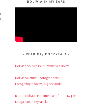
BOLIVIA IN MY EARS
g
e
READ ME/ POCZYTAJ!
Bolivian Souvenirs *** Pamiątki z Boliwii
Bolivia’s Nature Photographers ***
Fotografując boliwijską przyrodę
Ruta 1: Bolivian Panamericana *** Boliwijska
Droga Panamerykanska