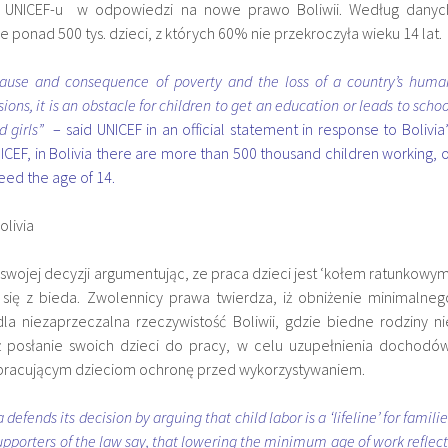
iu UNICEF-u w odpowiedzi na nowe prawo Boliwii. Według danyc
je ponad 500 tys. dzieci, z których 60% nie przekroczyła wieku 14 lat.
 cause and consequence of poverty and the loss of a country’s huma
ions, it is an obstacle for children to get an education or leads to schoo
 girls”
– said UNICEF in an official statement in response to Bolivia’
CEF, in Bolivia there are more than 500 thousand children working, o
ed the age of 14.
 swojej decyzji argumentując, ze praca dzieci jest ‘kołem ratunkowym
 się z bieda. Zwolennicy prawa twierdza, iż obniżenie minimalneg
la niezaprzeczalna rzeczywistość Boliwii, gdzie biedne rodziny ni
ż posłanie swoich dzieci do pracy, w celu uzupełnienia dochodów
pracującym dzieciom ochronę przed wykorzystywaniem.
efends its decision by arguing that child labor is a ‘lifeline’ for familie
upporters of the law say, that lowering the minimum age of work reflect