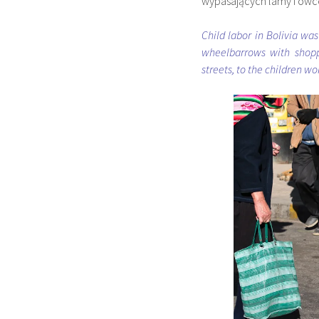
wypasających lamy i owce
Child labor in Bolivia wa
wheelbarrows with shopp
streets, to the children wo