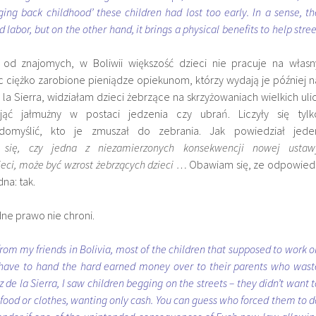
ing back childhood’ these children had lost too early. In a sense, th
 labor, but on the other hand, it brings a physical benefits to help stree
m od znajomych, w Boliwii większość dzieci nie pracuje na własn
c ciężko zarobione pieniądze opiekunom, którzy wydają je później n
la Sierra, widziałam dzieci żebrzące na skrzyżowaniach wielkich ulic
yjąć jałmużny w postaci jedzenia czy ubrań. Liczyły się tylk
domyślić, kto je zmuszał do zebrania. Jak powiedział jede
 się, czy jedna z niezamierzonych konsekwencji nowej ustaw
ieci, może być wzrost żebrzących dzieci …
Obawiam się, ze odpowied
dna: tak.
adne prawo nie chroni.
from my friends in Bolivia, most of the children that supposed to work o
 have to hand the hard earned money over to their parents who wast
z de la Sierra, I saw children begging on the streets – they didn’t want t
 food or clothes, wanting only cash. You can guess who forced them to d