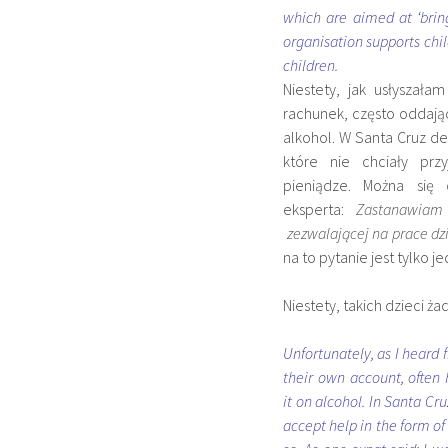
which are aimed at ‘bring
organisation supports child
children.
Niestety, jak usłyszała
rachunek, często oddają
alkohol. W Santa Cruz de 
które nie chciały prz
pieniądze. Można się 
eksperta:
Zastanawiam
zezwalającej na prace dz
na to pytanie jest tylko je
Niestety, takich dzieci ż
Unfortunately, as I heard 
their own account, often
it on alcohol. In Santa Cru
accept help in the form of