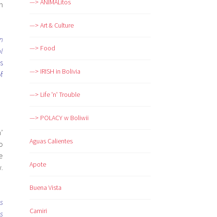
—> ANIMALitos
h
—> Art & Culture
n
—> Food
l
s
—> IRISH in Bolivia
f
—> Life 'n' Trouble
—> POLACY w Boliwii
’
Aguas Calientes
o
e
Apote
.
Buena Vista
s
Camiri
s