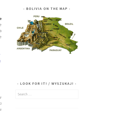
BOLIVIA ON THE MAP
e
e
a
e
g
k
LOOK FOR IT! / WYSZUKAJ!
Search
w
for:
a
w