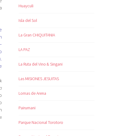
e
Huayculi
a
Isla del Sol
e
La Gran CHIQUITANIA
n
–
LA PAZ
o
.
La Ruta del Vino & Singani
e
Las MISIONES JESUITAS
k
a
Lomas de Arena
o
o
Pairumani
m
w
Parque Nacional Torotoro