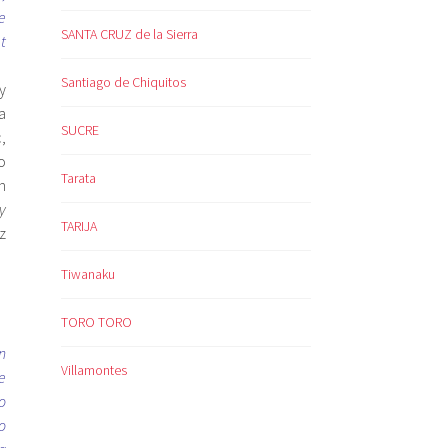
e
SANTA CRUZ de la Sierra
t
Santiago de Chiquitos
y
a
SUCRE
,
o
Tarata
n
y
TARIJA
z
Tiwanaku
TORO TORO
n
Villamontes
e
o
o