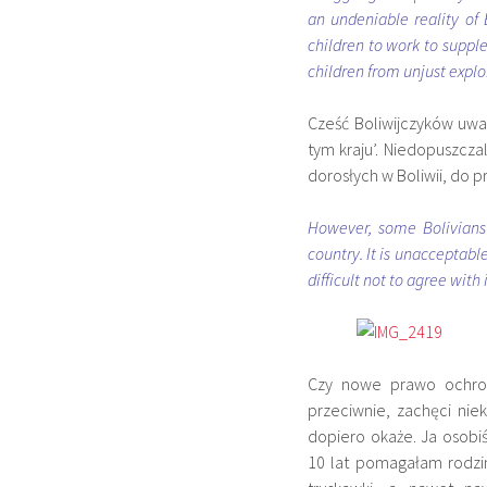
an undeniable reality of 
children to work to suppl
children from unjust explo
Cześć Boliwijczyków uwa
tym kraju’. Niedopuszcz
dorosłych w Boliwii, do pr
However, some Bolivians b
country. It is unacceptabl
difficult not to agree with i
Czy nowe prawo ochron
przeciwnie, zachęci nie
dopiero okaże. Ja osob
10 lat pomagałam rodzi