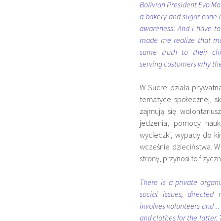
Bolivian President Evo Mor
a bakery and sugar cane co
awareness’. And I have to
made ​​me realize that 
same truth to their ch
serving customers why the
W Sucre działa prywatn
tematyce społecznej, sk
zajmują się wolontariu
jedzenia, pomocy nauk
wycieczki, wypady do ki
wcześnie dzieciństwa. W
strony, przynosi to fizyc
There is a private organi
social issues, directed
involves volunteers and …
and clothes for the latter.