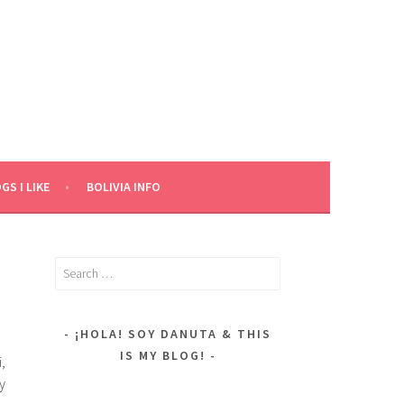
GS I LIKE
BOLIVIA INFO
Search
for:
¡HOLA! SOY DANUTA & THIS
IS MY BLOG!
,
y