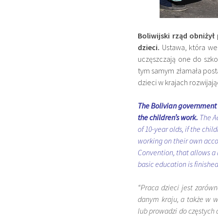
Boliwijski rząd obniży
dzieci.
Ustawa, która wes
uczęszczają one do szko
tym samym złamała post
dzieci w krajach rozwijaj
The Bolivian government h
the children’s work.
The Ac
of 10-year olds, if the chi
working on their own accou
Convention, that allows a
basic education is finished
“Praca dzieci jest zarówn
danym kraju, a także w w
lub prowadzi do częstych 