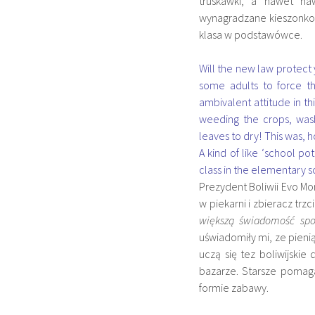
truskawki, a nawet na
wynagradzane kieszonkow
klasa w podstawówce.
Will the new law protect 
some adults to force th
ambivalent attitude in thi
weeding the crops, wash
leaves to dry! This was,
A kind of like ‘school po
class in the elementary s
Prezydent Boliwii Evo Mo
w piekarni i zbieracz trz
większą świadomość spo
uświadomiły mi, ze pien
uczą się tez boliwijski
bazarze. Starsze pomag
formie zabawy.