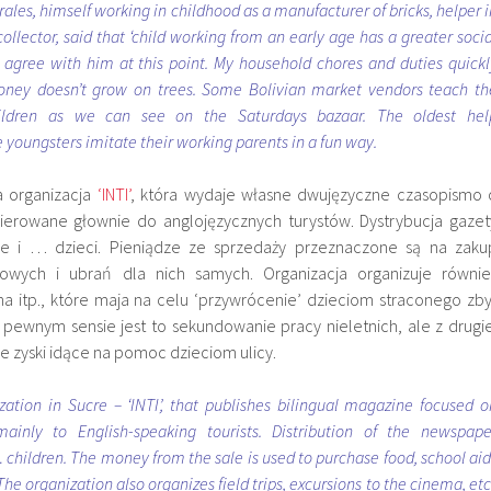
ales, himself working in childhood as a manufacturer of bricks, helper i
llector, said that ‘child working from an early age has a greater socia
 agree with him at this point. My household chores and duties quickl
money doesn’t grow on trees. Some Bolivian market vendors teach th
ildren as we can see on the Saturdays bazaar. The oldest hel
 youngsters imitate their working parents in a fun way.
a organizacja
‘INTI’
, która wydaje własne dwujęzyczne czasopismo 
ierowane głownie do anglojęzycznych turystów. Dystrybucja gazet
sze i … dzieci. Pieniądze ze sprzedaży przeznaczone są na zaku
owych i ubrań dla nich samych. Organizacja organizuje równie
na itp., które maja na celu ‘przywrócenie’ dzieciom straconego zby
 pewnym sensie jest to sekundowanie pracy nieletnich, ale z drugie
zne zyski idące na pomoc dzieciom ulicy.
zation in Sucre – ‘
INTI’
, that publishes bilingual magazine focused o
 mainly to English-speaking tourists. Distribution of the newspape
 children. The money from the sale is used to purchase food, school aid
 The organization also organizes field trips, excursions to the cinema, etc