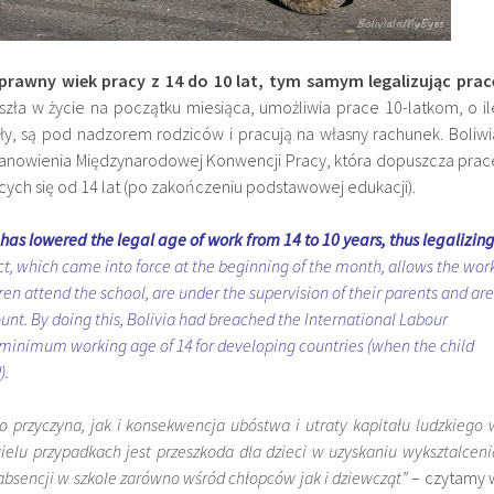
ł prawny wiek pracy z 14 do 10 lat, tym samym legalizując prac
zła w życie na początku miesiąca, umożliwia prace 10-latkom, o il
ły, są pod nadzorem rodziców i pracują na własny rachunek. Boliwi
anowienia Międzynarodowej Konwencji Pracy, która dopuszcza prac
ących się od 14 lat (po zakończeniu podstawowej edukacji).
as lowered the legal age of work from 14 to 10 years, thus legalizin
t, which came into force at the beginning of the month, allows the wor
ldren attend the school, are under the supervision of their parents and are
nt. By doing this, Bolivia had breached the International Labour
 minimum working age of 14 for developing countries (when the child
).
o przyczyna, jak i konsekwencja ubóstwa i utraty kapitału ludzkiego 
ielu przypadkach jest przeszkoda dla dzieci w uzyskaniu wyksztalceni
absencji w szkole zarówno wśród chłopców jak i dziewcząt”
– czytamy 