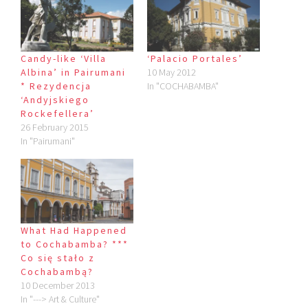
Candy-like ‘Villa
‘Palacio Portales’
Albina’ in Pairumani
10 May 2012
* Rezydencja
In "COCHABAMBA"
‘Andyjskiego
Rockefellera’
26 February 2015
In "Pairumani"
What Had Happened
to Cochabamba? ***
Co się stało z
Cochabambą?
10 December 2013
In "---> Art & Culture"