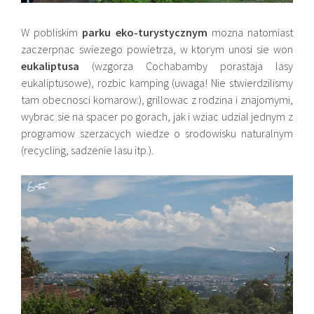
W pobliskim
parku eko-turystycznym
mozna natomiast
zaczerpnac swiezego powietrza, w ktorym unosi sie won
eukaliptusa
(wzgorza Cochabamby porastaja lasy
eukaliptusowe), rozbic kamping (uwaga! Nie stwierdzilismy
tam obecnosci komarow:), grillowac z rodzina i znajomymi,
wybrac sie na spacer po gorach, jak i wziac udzial jednym z
programow szerzacych wiedze o srodowisku naturalnym
(recycling, sadzenie lasu itp.).