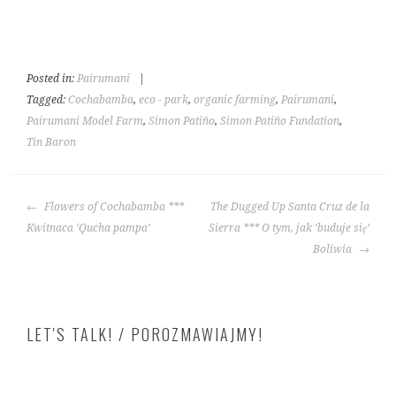
Posted in:
Pairumani
|
Tagged:
Cochabamba
,
eco - park
,
organic farming
,
Pairumani
,
Pairumani Model Farm
,
Simon Patiño
,
Simon Patiño Fundation
,
Tin Baron
POST
Flowers of Cochabamba ***
The Dugged Up Santa Cruz de la
NAVIGATION
Kwitnaca ‘Qucha pampa’
Sierra *** O tym, jak ‘buduje się’
Boliwia
LET'S TALK! / POROZMAWIAJMY!