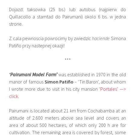
Dojazd: taksowka (25 bs.) lub autobus (najpierw do
Quillacollo a stamtad do Pairumani) okolo 6 bs. w jedna
strone.
Z cala pewnoscia powrocimy by zwiedzic
haciende
Simona
Patiño przy nastepnej okazji!
***
‘Pairumani Model Farm’
was established in 1970 in the old
manor of famous
Simon Patiño
– ‘Tin Baron’, about whom
I wrote more due to visit in his city mansion
‘Portales’ —>
click
.
Pairumani is located about 21 km from Cochabamba at an
altitude of 2.600 meters above sea level and covers an
area of ​​about 500 hectares, of which only 200 h are for
cultivation. The remaining area is covered by forest, some