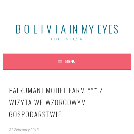
Skip
to
content
B O L I V I A IN MY EYES
BLOG IN PL/EN
MENU
PAIRUMANI MODEL FARM *** Z
WIZYTA WE WZORCOWYM
GOSPODARSTWIE
21 February 2013