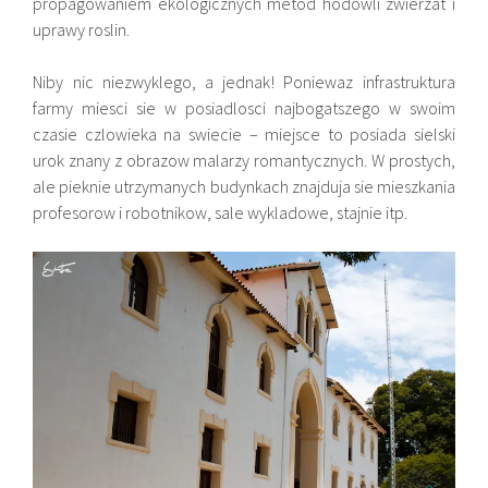
propagowaniem ekologicznych metod hodowli zwierzat i
uprawy roslin.
Niby nic niezwyklego, a jednak! Poniewaz infrastruktura
farmy miesci sie w posiadlosci najbogatszego w swoim
czasie czlowieka na swiecie – miejsce to posiada sielski
urok znany z obrazow malarzy romantycznych. W prostych,
ale pieknie utrzymanych budynkach znajduja sie mieszkania
profesorow i robotnikow, sale wykladowe, stajnie itp.