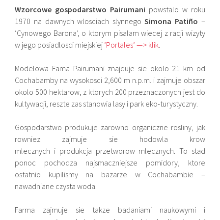
Wzorcowe gospodarstwo Pairumani
powstalo w roku
1970 na dawnych wlosciach slynnego
Simona Patiño
–
‘Cynowego Barona’, o ktorym pisalam wiecej z racji wizyty
w jego posiadlosci miejskiej
‘Portales’ —> klik
.
Modelowa Fama Pairumani znajduje sie okolo 21 km od
Cochabamby na wysokosci 2,600 m n.p.m. i zajmuje obszar
okolo 500 hektarow, z ktorych 200 przeznaczonych jest do
kultywacji, reszte zas stanowia lasy i park eko-turystyczny.
Gospodarstwo produkuje zarowno organiczne rosliny, jak
rowniez zajmuje sie hodowla krow
mlecznych i produkcja przetworow mlecznych. To stad
ponoc pochodza najsmaczniejsze pomidory, ktore
ostatnio kupilismy na bazarze w Cochabambie –
nawadniane czysta woda.
Farma zajmuje sie takze badaniami naukowymi i