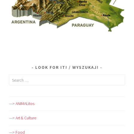
LOOK FOR IT! / WYSZUKAJ!
Search
for:
—> ANIMALitos
—> Art & Culture
—> Food