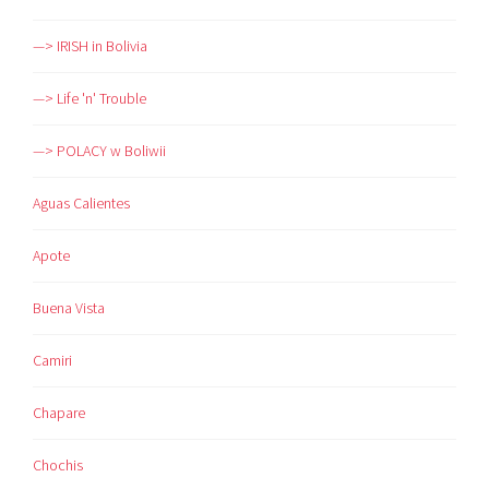
—> IRISH in Bolivia
—> Life 'n' Trouble
—> POLACY w Boliwii
Aguas Calientes
Apote
Buena Vista
Camiri
Chapare
Chochis