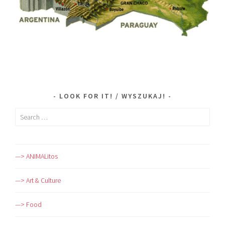
LOOK FOR IT! / WYSZUKAJ!
Search
for:
—> ANIMALitos
—> Art & Culture
—> Food