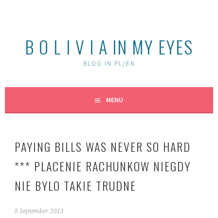
Skip
to
content
B O L I V I A IN MY EYES
BLOG IN PL/EN
MENU
PAYING BILLS WAS NEVER SO HARD
*** PLACENIE RACHUNKOW NIEGDY
NIE BYLO TAKIE TRUDNE
8 September 2013