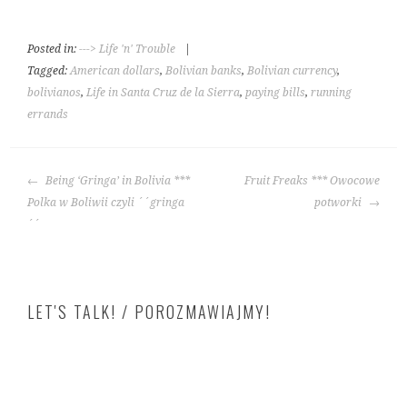
Posted in:
---> Life 'n' Trouble
|
Tagged:
American dollars
,
Bolivian banks
,
Bolivian currency
,
bolivianos
,
Life in Santa Cruz de la Sierra
,
paying bills
,
running
errands
POST
Being ‘Gringa’ in Bolivia ***
Fruit Freaks *** Owocowe
NAVIGATION
Polka w Boliwii czyli ´´gringa
potworki
´´
LET'S TALK! / POROZMAWIAJMY!