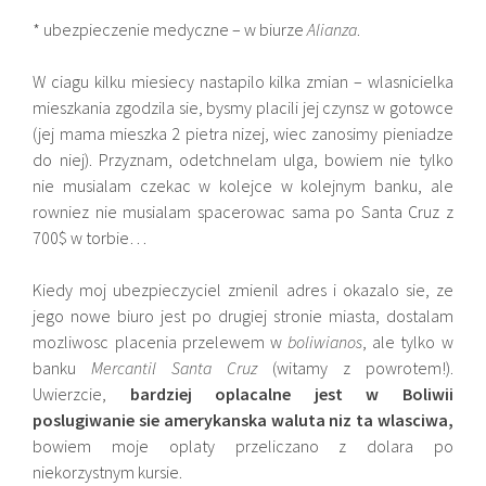
* ubezpieczenie medyczne – w biurze
Alianza
.
W ciagu kilku miesiecy nastapilo kilka zmian – wlasnicielka
mieszkania zgodzila sie, bysmy placili jej czynsz w gotowce
(jej mama mieszka 2 pietra nizej, wiec zanosimy pieniadze
do niej). Przyznam, odetchnelam ulga, bowiem nie tylko
nie musialam czekac w kolejce w kolejnym banku, ale
rowniez nie musialam spacerowac sama po Santa Cruz z
700$ w torbie…
Kiedy moj ubezpieczyciel zmienil adres i okazalo sie, ze
jego nowe biuro jest po drugiej stronie miasta, dostalam
mozliwosc placenia przelewem w
boliwianos
, ale tylko w
banku
Mercantil Santa Cruz
(witamy z powrotem!).
Uwierzcie,
bardziej oplacalne jest w Boliwii
poslugiwanie sie amerykanska waluta niz ta wlasciwa,
bowiem moje oplaty przeliczano z dolara po
niekorzystnym kursie.