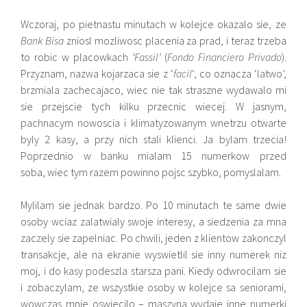
Wczoraj, po pietnastu minutach w kolejce okazalo sie, ze
Bank Bisa
zniosl mozliwosc placenia za prad, i teraz trzeba
to robic w placowkach
‘Fassil’
(
Fondo Financiero Privado
).
Przyznam, nazwa kojarzaca sie z ‘
facil
‘, co oznacza ‘latwo’,
brzmiala zachecajaco, wiec nie tak straszne wydawalo mi
sie przejscie tych kilku przecnic wiecej. W jasnym,
pachnacym nowoscia i klimatyzowanym wnetrzu otwarte
byly 2 kasy, a przy nich stali klienci. Ja bylam trzecia!
Poprzednio w banku mialam 15 numerkow przed
soba, wiec tym razem powinno pojsc szybko, pomyslalam.
Mylilam sie jednak bardzo. Po 10 minutach te same dwie
osoby wciaz zalatwialy swoje interesy, a siedzenia za mna
zaczely sie zapelniac. Po chwili, jeden z klientow zakonczyl
transakcje, ale na ekranie wyswietlil sie inny numerek niz
moj, i do kasy podeszla starsza pani. Kiedy odwrocilam sie
i zobaczylam, ze wszystkie osoby w kolejce sa seniorami,
wowczas mnie oswiecilo – maszyna wydaje inne numerki