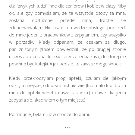
dla ‘zwyklych ludzi’ inne dla seniorow i kobiet w ciazy. Niby
ok, ale gdy pomyslalam, ze te wszystkie osoby za mna,
zostana obsluzone przede mna, troche sie
zdenerwowalam. Nie uszlo to uwadze obslugi i podszedl
do mnie jeden z pracownikow z zapytaniem, czy wszystko
w porzadku. Kiedy odparlam, ze czekam za dlugo,
pan znizonym glosem powiedzial, ze po drugiej stronie
ulicy w aptece znajduje sie jeszcze jedna kasa, do ktorej nie
powinno byc kolejki. A jak bedzie, to zawsze moge wrocic.
Kiedy przekroczylam prog apteki, czulam sie jakbym
odkryla miejsce, o ktorym nikt nie wie (lub malo kto, bo za
mna do apteki weszla nasza sasiadka:) i nawet kasjerka
zapytala sie, skad wiem o tym miejscu:)
Po minucie, bylam juz w drodze do domu.
***