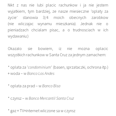
Nikt z nas nie lubi placic rachunkow i ja nie jestem
wyjatkiem, tym bardziej, ze nasze miesieczne ‘oplaty za
zycie’ stanowia 3/4 moich obecnych zarobkow
(nie wliczajac wynamu mieszkania). Jednak nie o
pieniadzach chcialam pisac, a o trudnosciach w ich
wydawaniu:)
Okazalo sie bowiem, iz nie mozna oplacic
wszystkich rachunkow w Santa Cruz za jednym zamachem:
* oplata za ‘
condominium
‘ (basen, sprzataczki, ochrona itp.)
+ woda – w
Banco Los Andes
* oplata za prad – w
Banco Bisa
* czynsz – w
Banco Mercantil Santa Cruz
* gaz + TV+internet wliczone sa w czynsz