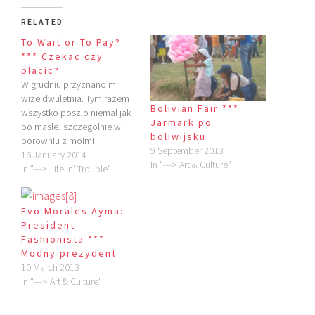
RELATED
To Wait or To Pay?
*** Czekac czy
placic?
W grudniu przyznano mi
wize dwuletnia. Tym razem
Bolivian Fair ***
wszystko poszlo niemal jak
Jarmark po
po masle, szczegolnie w
boliwijsku
porowniu z moimi
9 September 2013
wczesniejszymi przygodami
16 January 2014
In "---> Art & Culture"
imigracyjnymi ( Viza *** Holy
In "---> Life 'n' Trouble"
Graal & Holy Cow,' Cola’ w
panstwie koki oraz Visa –
Never Ending Story)! Po
Evo Morales Ayma:
namysle, postanowilismy
President
kontynuowac proces
Fashionista ***
wizowy w Cochabambie,
Modny prezydent
aby nie musiec starac sie o
10 March 2013
nowe dokumenty…
In "---> Art & Culture"