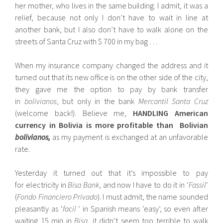
her mother, who lives in the same building. I admit, it was a
relief, because not only I don’t have to wait in line at
another bank, but I also don’t have to walk alone on the
streets of Santa Cruz with $ 700 in my bag …
When my insurance company changed the address and it
turned out that its new office is on the other side of the city,
they gave me the option to pay by bank transfer
in
bolivianos
, but only in the bank
Mercantil Santa Cruz
(welcome back!). Believe me,
HANDLING American
currency in Bolivia is more profitable than Bolivian
bolivianos,
as my payment is exchanged at an unfavorable
rate.
Yesterday it turned out that it’s impossible to pay
for electricity in
Bisa Bank
, and now I have to do it in ‘
Fassil
‘
(
Fondo Financiero Privado
). I must admit, the name sounded
pleasantly as ‘
facil
‘ in Spanish means ‘easy’, so even after
waiting 15 min in
Bisa
, it didn’t seem too terrible to walk