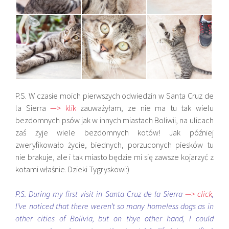
P.S. W czasie moich pierwszych odwiedzin w Santa Cruz de
la Sierra
—> klik
zauważyłam, ze nie ma tu tak wielu
bezdomnych psów jak w innych miastach Boliwii, na ulicach
zaś żyje wiele bezdomnych kotów! Jak później
zweryfikowało życie, biednych, porzuconych piesków tu
nie brakuje, ale i tak miasto będzie mi się zawsze kojarzyć z
kotami właśnie. Dzieki Tygryskowi:)
P.S. During my first visit in Santa Cruz de la Sierra
—> click
,
I’ve noticed that there weren’t so many homeless dogs as in
other cities of Bolivia, but on thye other hand, I could