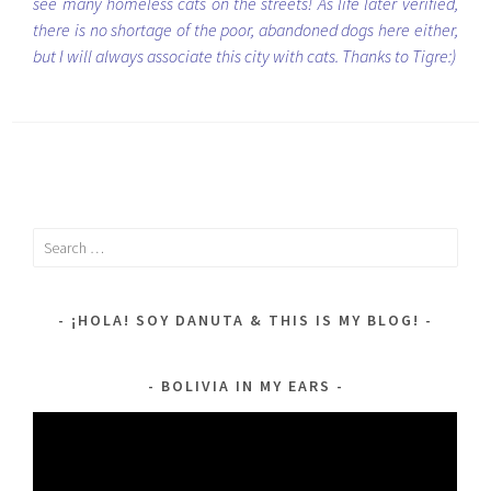
see many homeless cats on the streets! As life later verified,
there is no shortage of the poor, abandoned dogs here either,
but I will always associate this city with cats. Thanks to Tigre:)
Search
for:
¡HOLA! SOY DANUTA & THIS IS MY BLOG!
BOLIVIA IN MY EARS