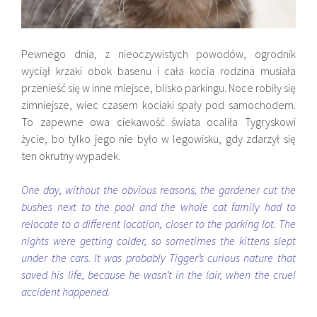
Pewnego dnia, z nieoczywistych powodów, ogrodnik
wyciął krzaki obok basenu i cała kocia rodzina musiała
przenieść się w inne miejsce, blisko parkingu. Noce robiły się
zimniejsze, wiec czasem kociaki spały pod samochodem.
To zapewne owa ciekawość świata ocaliła Tygryskowi
życie, bo tylko jego nie było w legowisku, gdy zdarzył się
ten okrutny wypadek.
One day, without the obvious reasons, the gardener cut the
bushes next to the pool and the whole cat family had to
relocate to a different location, closer to the parking lot. The
nights were getting colder, so sometimes the kittens slept
under the cars. It was probably Tigger’s curious nature that
saved his life, because he wasn’t in the lair, when the cruel
accident happened.