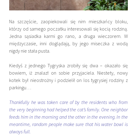
Na szczęście, zaopiekowali się nim mieszkańcy bloku,
którzy od samego poczatku interesowali się kocią rodziną.
Jedna sąsiadka karmi go rano, a druga wieczorem. W
międzyczasie, inni doglądają, by jego miseczka z wodą
nigdy nie stała pusta.
Kiedyś z jednego Tygryska zrobiły się dwa – okazało się
bowiem, iż znalazł on sobie przyjaciela. Niestety, nowy
kotek był nieostrożny i podzielił on los tygrysiej rodziny z
parkingu…
Thankfully he was taken care of by the residents who from
the very beginning had helped the cat’s family. One neighbor
feeds him in the morning and the other in the evening. In the
meantime, random people make sure that his water bowl is
always full.