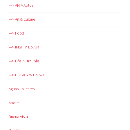
—> ANIMALitos
—> Art & Culture
—> Food
—> IRISH in Bolivia
—> Life 'n' Trouble
—> POLACY w Boliwii
Aguas Calientes
Apote
Buena Vista