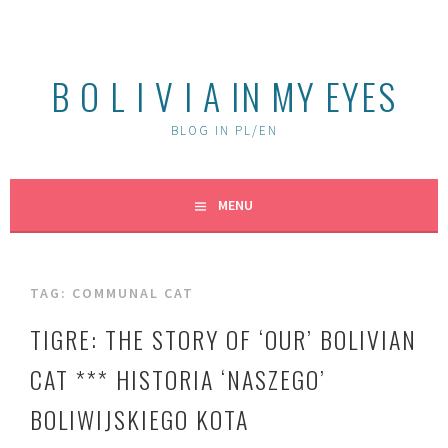
Skip
to
content
B O L I V I A IN MY EYES
BLOG IN PL/EN
MENU
TAG:
COMMUNAL CAT
TIGRE: THE STORY OF ‘OUR’ BOLIVIAN
CAT *** HISTORIA ‘NASZEGO’
BOLIWIJSKIEGO KOTA