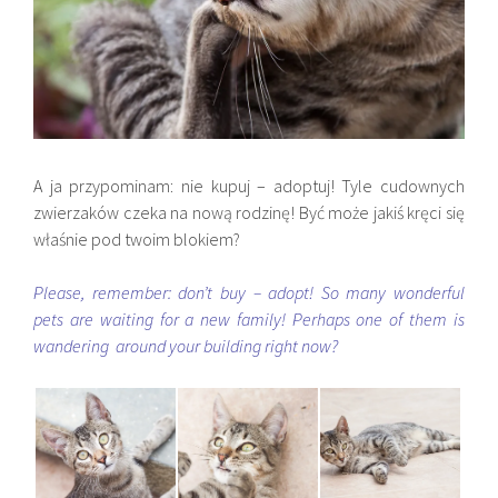
A ja przypominam: nie kupuj – adoptuj! Tyle cudownych
zwierzaków czeka na nową rodzinę! Być może jakiś kręci się
właśnie pod twoim blokiem?
Please, remember: don’t buy – adopt! So many wonderful
pets are waiting for a new family! Perhaps one of them is
wandering around your building right now?