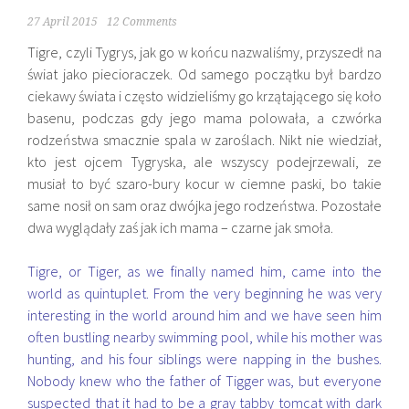
27 April 2015
12 Comments
Tigre, czyli Tygrys, jak go w końcu nazwaliśmy, przyszedł na
świat jako piecioraczek. Od samego początku był bardzo
ciekawy świata i często widzieliśmy go krzątającego się koło
basenu, podczas gdy jego mama polowała, a czwórka
rodzeństwa smacznie spala w zaroślach. Nikt nie wiedział,
kto jest ojcem Tygryska, ale wszyscy podejrzewali, ze
musiał to być szaro-bury kocur w ciemne paski, bo takie
same nosił on sam oraz dwójka jego rodzeństwa. Pozostałe
dwa wyglądały zaś jak ich mama – czarne jak smoła.
Tigre, or Tiger, as we finally named him, came into the
world as quintuplet. From the very beginning he was very
interesting in the world around him and we have seen him
often bustling nearby swimming pool, while his mother was
hunting, and his four siblings were napping in the bushes.
Nobody knew who the father of Tigger was, but everyone
suspected that it had to be a gray tabby tomcat with dark