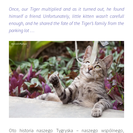
Once, our Tiger multiplied and as it turned out, he found
himself a friend. Unfortunately, little kitten wasn’t carefull
enough, and he shared the fate of the Tiger’s family from the
parking lot …
Oto historia naszego Tygryska – naszego wspólnego,