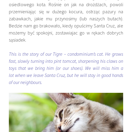
osiedlowego kota. Rośnie on jak na drożdżach, powoli
przemieniając się w dużego kocura, ostrząc pazury na
zabawkach, jakie mu przynosimy (lub naszych butach).
Bedzie nam go brakowało, kiedy opuścimy Santa Cruz, ale
możemy być spokojni, zostawiajac go w rękach dobrych
sąsiadek.
This is the story of our Tigre – condominium’s cat. He grows
fast, slowly turning into pint tomcat, sharpening his claws on
toys that we bring him (or our shoes). We will miss him a
lot when we leave Santa Cruz, but he will stay in good hands
of our neighbours.