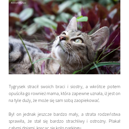
Tygrysek stracił swoich braci i siostry, a wkrótce potem
opuściła go rownież mama, która zapewne uznała, iż jest on
na tyle duży, że może się sam sobą zaopiekować.
Był on jednak jeszcze bardzo mały, a strata rodzeństwa
sprawiła, że stał się bardzo strachliwy i ostrożny. Płakał
całymi dniami, kręcąc się koło parkingu.