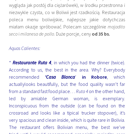
wygląda jak postój dla ciężarówek), w środku przestronna i
niezwykle czysta, co w Boliwii jest rzadkością. Restauracja
poleca menu boliwijskie, najlepsze jakie dotychczas
miałam okazje spróbować. Polecam szczególnie
majadito
seco
i
milanesa de pollo
. Duże porcje, ceny
od 35 bs.
Aquas Calientes:
*
Restaurante Ruta 4
, in which you had the dinner (twice).
According to us, the best in the area. Why? Everybody
recommended
‘Casa Blanca
‘
in Robore
, which
actuallylooks beautifully, but the food quality wasn’t far
from a standard fast food place…
Ruta 4
on the other hand,
led by amiable German woman, is exemplary.
Inconspicuous from the outside (can be found on the
crossroad and looks like a tipical trucker stopover), it’s
very spacious and clean inside, which is quite rare in Bolivia.
The restaurant offers Bolivian menu, the best we’ve