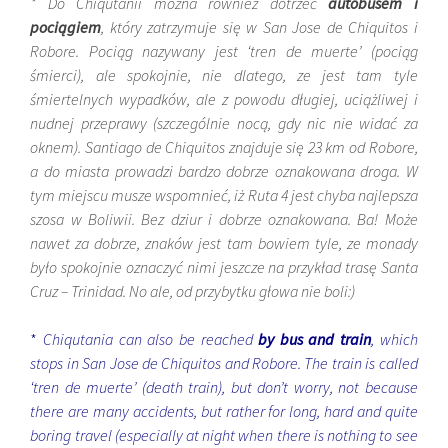
* Do Chiqutanii można również dotrzeć
autobusem i
pociągiem
, który zatrzymuje się w San Jose de Chiquitos i
Robore. Pociąg nazywany jest ‘tren de muerte’ (pociąg
śmierci), ale spokojnie, nie dlatego, ze jest tam tyle
śmiertelnych wypadków, ale z powodu długiej, uciążliwej i
nudnej przeprawy (szczególnie nocą, gdy nic nie widać za
oknem). Santiago de Chiquitos znajduje się 23 km od Robore,
a do miasta prowadzi bardzo dobrze oznakowana droga. W
tym miejscu musze wspomnieć, iż Ruta 4 jest chyba najlepsza
szosa w Boliwii. Bez dziur i dobrze oznakowana. Ba! Może
nawet za dobrze, znaków jest tam bowiem tyle, ze monady
było spokojnie oznaczyć nimi jeszcze na przykład trasę Santa
Cruz – Trinidad. No ale, od przybytku głowa nie boli:)
*
Chiqutania can also be reached
by bus and train
, which
stops in San Jose de Chiquitos and Robore. The train is called
‘tren de muerte’ (death train), but don’t worry, not because
there are many accidents, but rather for long, hard and quite
boring travel (especially at night when there is nothing to see