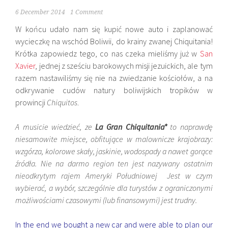
6 December 2014
1 Comment
W końcu udało nam się kupić nowe auto i zaplanować
wycieczkę na wschód Boliwii, do krainy zwanej Chiquitania!
Krótka zapowiedz tego, co nas czeka mieliśmy już w
San
Xavier
, jednej z sześciu barokowych misji jezuickich, ale tym
razem nastawiliśmy się nie na zwiedzanie kościołów, a na
odkrywanie cudów natury boliwijskich tropików w
prowincji
Chiquitos
.
A musicie wiedzieć, ze
La Gran Chiquitania*
to naprawdę
niesamowite miejsce, obfitujące w malownicze krajobrazy:
wzgórza, kolorowe skały, jaskinie, wodospady a nawet gorące
źródła. Nie na darmo region ten jest nazywany ostatnim
nieodkrytym rajem Ameryki Południowej Jest w czym
wybierać, a wybór, szczególnie dla turystów z ograniczonymi
możliwościami czasowymi (lub finansowymi) jest trudny.
In the end we bought a new car and were able to plan our