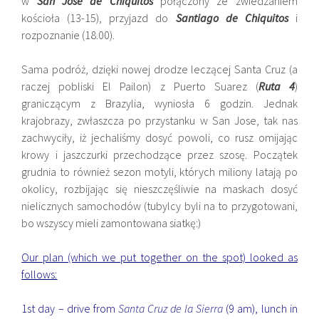
w
San Jose de Chiquitos
połączony ze zwiedzaniem
kościoła (13-15), przyjazd do
Santiago de Chiquitos
i
rozpoznanie (18.00).
Sama podróż, dzięki nowej drodze leczącej Santa Cruz (a
raczej pobliski El Pailon) z Puerto Suarez (
Ruta 4
)
graniczącym z Brazylia, wyniosła 6 godzin. Jednak
krajobrazy, zwłaszcza po przystanku w San Jose, tak nas
zachwyciły, iż jechaliśmy dosyć powoli, co rusz omijając
krowy i jaszczurki przechodzące przez szosę. Początek
grudnia to również sezon motyli, których miliony latają po
okolicy, rozbijając się nieszczęśliwie na maskach dosyć
nielicznych samochodów (tubylcy byli na to przygotowani,
bo wszyscy mieli zamontowana siatkę:)
Our plan (which we put together on the spot) looked as
follows:
1st day – drive from
Santa Cruz de la Sierra
(9 am), lunch in