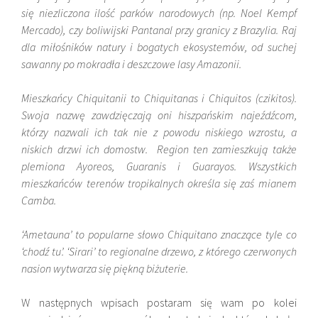
się niezliczona ilość parków narodowych (np. Noel Kempf
Mercado), czy boliwijski Pantanal przy granicy z Brazylia. Raj
dla miłośników natury i bogatych ekosystemów, od suchej
sawanny po mokradła i deszczowe lasy Amazonii.
Mieszkańcy Chiquitanii to Chiquitanas i Chiquitos (czikitos).
Swoja nazwę zawdzięczają oni hiszpańskim najeźdźcom,
którzy nazwali ich tak nie z powodu niskiego wzrostu, a
niskich drzwi ich domostw. Region ten zamieszkują także
plemiona Ayoreos, Guaranis i Guarayos. Wszystkich
mieszkańców terenów tropikalnych określa się zaś mianem
Camba.
‘Ametauna’ to popularne słowo
Chiquitano znaczące tyle co
‘chodź tu’. ‘Sirari’ to regionalne drzewo, z którego czerwonych
nasion wytwarza się piękną biżuterie.
W następnych wpisach postaram się wam po kolei