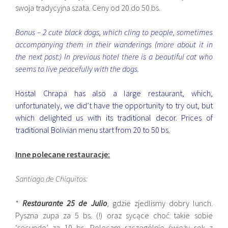
swoja tradycyjna szata. Ceny od 20 do 50 bs.
Bonus – 2 cute black dogs, which cling to people, sometimes
accompanying them in their wanderings (more about it in
the next post:) In previous hotel there is a beautiful cat who
seems to live peacefully with the dogs.
Hostal Chrapa has also a large restaurant, which,
unfortunately, we did’t have the opportunity to try out, but
which delighted us with its traditional decor. Prices of
traditional Bolivian menu start from 20 to 50 bs.
Inne polecane restauracje:
Santiago de Chiquitos:
*
Restaurante 25 de Julio
, gdzie zjedlismy dobry lunch.
Pyszna zupa za 5 bs. (!) oraz sycące choć takie sobie
‘secundo’ za 10 bs. Polecam szczególnie świeży sok z