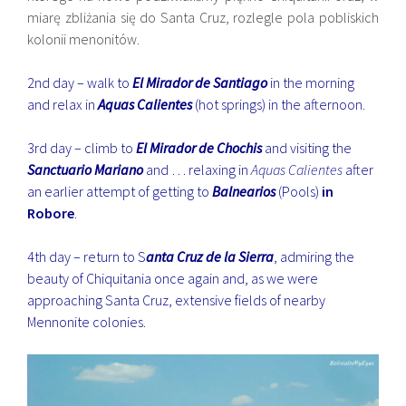
miarę zbliżania się do Santa Cruz, rozlegle pola pobliskich
kolonii menonitów.
2nd day – walk to
El Mirador de Santiago
in the morning
and relax in
Aquas Calientes
(hot springs) in the afternoon.
3rd day – climb to
El Mirador de Chochis
and visiting the
Sanctuario Mariano
and … relaxing in
Aquas Calientes
after
an earlier attempt of getting to
Balnearios
(Pools)
in
Robore
.
4th day – return to S
anta Cruz de la Sierra
, admiring the
beauty of Chiquitania once again and, as we were
approaching Santa Cruz, extensive fields of nearby
Mennonite colonies.