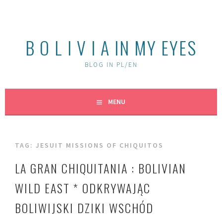
Skip
to
content
B O L I V I A IN MY EYES
BLOG IN PL/EN
MENU
TAG:
JESUIT MISSIONS OF CHIQUITOS
LA GRAN CHIQUITANIA : BOLIVIAN
WILD EAST * ODKRYWAJĄC
BOLIWIJSKI DZIKI WSCHÓD