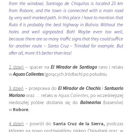
from the window). Santiago de Chiquitos is located 23 km
from Robore, and the town is connected with a main road
by very well marked path. In this place I have to mention that
Ruta 4 is probably the best highway in Bolivia. Without the
holes and well signposted. Bah! Maybe even too well,
because there are so many traffic signs that they could suffice
for another route – Santa Cruz – Trinidad for example. But
after all, more it’s better than less!
2 dzień
– spacer na
El Mirador de Santiago
rano i relaks
w
Aquas Calientes
(gorących źródłach) po południu.
3 dzień
– przeprawa do
El Mirador de Chochis
i
Santuario
Mariano
oraz … relaks w
Aquas Calientes
, po wcześniejszej
niedoszłej próbie dostania się do
Balnearios
(basenów)
w
Robore
.
4 dzień
– powrót do
Santa Cruz de la Sierra,
podczas
którego na nowo podziwialiśmy piękno Chiquitanii oraz, w