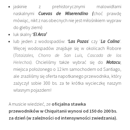
jaskinie z prehistorycznymi malowidłami
naskalnymi
Cuevas de Miserendino (
choć prawdę
mówiąc, nikt z nas obecnych nie jest miłośnikiem wypraw
do gleby ziemi)
luk skalny
‘El Arco’
lub jeden z wodospadów:
‘Las Pozas
‘ czy ‘
La Colina
‘.
Więcej wodospadów znajduje się w okolicach Robore
(
Totaizales, Chorro de San Luis, Cascada de los
Helechos
). Chcieliśmy także wybrać się do
Motacu
,
miejsca położonego o 12 km samochodem od Santiago,
ale zraziliśmy się oferta napotkanego przewodnika, który
zażyczył sobie 300 bs. za te krótka wycieczkę naszym
własnym pojazdem!
A musicie wiedzieć, ze
oficjalna stawka
przewodników w Chiquitanii wynosi od 150 do 200 bs.
za dzień (w zależności od intensywności zwiedzania).