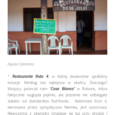
Aquas Calientes:
*
Restaurante Ruta 4
, w której dwukrotnie zjedliśmy
kolacje. Według nas najlepsza w okolicy. Dlaczego?
Wszyscy polecali nam
‘Casa Blanca’
w Robore, która
faktycznie wygląda pięknie, ale jedzenie nie odbiegało
daleko od standardów fast-foodu… Natomiast
Ruta 4
,
kierowana przez sympatyczna Niemkę, jest wzorcowa.
Niepozorna z zewnątrz (znajduje się tuż przy drodze i