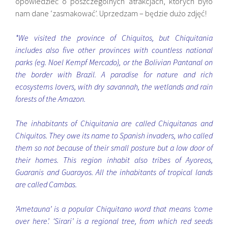
opowiedzieć o poszczególnych atrakcjach, których było
nam dane ‘zasmakować’. Uprzedzam – będzie dużo zdjęć!
*We visited the province of Chiquitos, but Chiquitania
includes also five other provinces with countless national
parks (eg. Noel Kempf Mercado), or the Bolivian Pantanal on
the border with Brazil. A paradise for nature and rich
ecosystems lovers, with dry savannah, the wetlands and rain
forests of the Amazon.
The inhabitants of Chiquitania are called Chiquitanas and
Chiquitos. They owe its name to Spanish invaders, who called
them so not because of their small posture but a low door of
their homes. This region inhabit also tribes of Ayoreos,
Guaranis and Guarayos. All the inhabitants of tropical lands
are called Cambas.
‘Ametauna’ is a popular Chiquitano word that means ‘come
over here’. ‘Sirari’ is a regional tree, from which red seeds