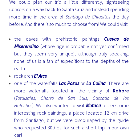
We could plan our trip a little differently, sightseeing
Chochis
on a way back to Santa Cruz and instead spending
more time in the area of
Santiago de Chiquitos
the day
before. And there is so much to choose from! We could visit:
the caves with prehistoric paintngs
Cuevas de
Miserendino
(whose age is probably not yet confirmed
but they seem very unique), although truly speaking,
none of us is a fan of expeditions to the depths of the
earth.
rock arch
El Arco
one of the waterfalls
Las Pozas
or
La Colina
. There are
more waterfalls located in the vicinity of
Robore
(
Totaizales, Chorro de San Luis, Cascada de los
Helechos
). We also wanted to visit
Motacu
to see some
interesting rock paintings, a place located 12 km drive
from Santiago, but we vere discouraged by the guide
who requested 300 bs. for such a short trip in our own
car!