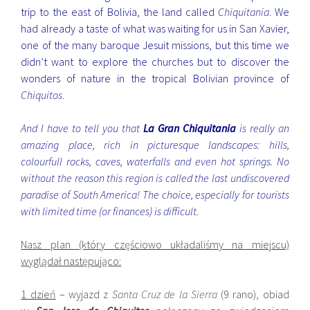
trip to the east of Bolivia, the land called
Chiquitania
. We
had already a taste of what was waiting for us in
San Xavier
,
one of the many baroque Jesuit missions, but this time we
didn’t want to explore the churches but to discover the
wonders of nature in the tropical Bolivian province of
Chiquitos
.
And I have to tell you that
La Gran Chiquitania
is really an
amazing place, rich in picturesque landscapes: hills,
colourfull rocks, caves, waterfalls and even hot springs. No
without the reason this region is called the last undiscovered
paradise of South America! The choice, especially for tourists
with limited time (or finances) is difficult.
Nasz plan (który częściowo układaliśmy na miejscu)
wyglądał następująco:
1 dzień
– wyjazd z
Santa Cruz de la Sierra
(9 rano), obiad