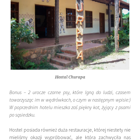
Hostal Churapa
Bonus – 2 urocze czarne psy, które lgną do ludzi, czasem
towarzysząc im w wędrówkach, o czym w następnym wpisie:)
W poprzednim hotelu mieszka zaś piękny kot, żyjący z psami
po sąsiedzku.
Hostel posiada również duża restauracje, której niestety nie
mieliśmy okazji wypróbować, ale która zachwyciła nas