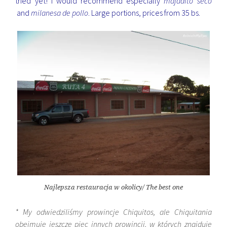
tried yet! I would recommend especially
majadito seco
and
milanesa de pollo
. Large portions, prices from 35 bs.
Najlepsza restauracja w okolicy/ The best one
* My odwiedziliśmy prowincje Chiquitos, ale Chiquitania
obejmuje jeszcze piec innych prowincji, w których znajduje