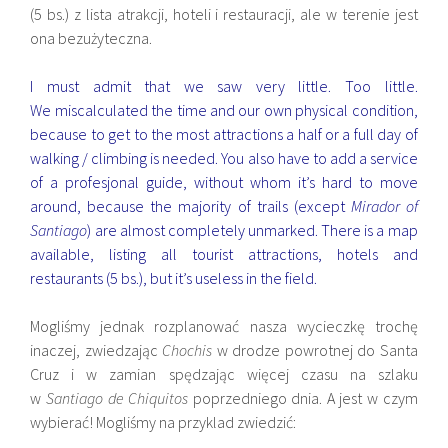
(5 bs.) z lista atrakcji, hoteli i restauracji, ale w terenie jest
ona bezużyteczna.
I must admit that we saw very little. Too little.
We miscalculated the time and our own physical condition,
because to get to the most attractions a half or a full day of
walking / climbing is needed. You also have to add a service
of a profesjonal guide, without whom it’s hard to move
around, because the majority of trails (except
Mirador of
Santiago
) are almost completely unmarked. There is a map
available, listing all tourist attractions, hotels and
restaurants (5 bs.), but it’s useless in the field.
Mogliśmy jednak rozplanować nasza wycieczkę trochę
inaczej, zwiedzając
Chochis
w drodze powrotnej do Santa
Cruz i w zamian spędzając więcej czasu na szlaku
w
Santiago de Chiquitos
poprzedniego dnia. A jest w czym
wybierać! Mogliśmy na przyklad zwiedzić: