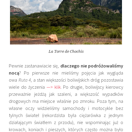
La Torre de Chochis
Pewnie zastanawiacie się,
dlaczego nie podróżowaliśmy
nocą
? Po pierwsze nie mieliśmy pojęcia jak wygląda
owa
Ruta 4
, a stan większości boliwijskich dróg pozostawia
wiele do życzenia
—> klik
. Po drugie, boliwijscy kierowcy
przeważnie jeżdżą jak szaleni, a większość wypadków
drogowych ma miejsce właśnie po zmroku. Poza tym, na
własne oczy widzieliśmy samochody i motocykle bez
tylnych świateł (rekordzista była ciężarówka z jednym
działającym światłem z przodu), nie wspominając już o
krowach, koniach i pieszych, których często można było