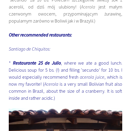
acerolii, od dziś mój ulubiony! (
Acerola
jest małym
czerwonym owocem, przypominającym żurawinę,
popularnym zarówno w Boliwii jak i w Brazylii.)
Other recommended restaurants:
Santiago de Chiquitos:
*
Restaurante 25 de Julio
, where we ate a good lunch.
Delicious soup for 5 bs. (!) and filling ‘secundo’ for 10 bs. I
would especially recommend fresh
acerola juice
, which is
now my favorite! (
Acerola
is a very small Bolivian fruit also
common in Brazil, about the size of a cranberry. It is soft
inside and rather acidic.)