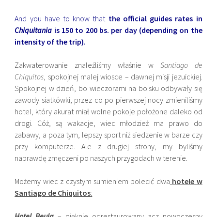
And you have to know that
the official guides rates in
Chiquitania
is 150 to 200 bs. per day (depending on the
intensity of the trip).
Zakwaterowanie znaleźliśmy właśnie w
Santiago de
Chiquitos
, spokojnej malej wiosce – dawnej misji jezuickiej.
Spokojnej w dzień, bo wieczorami na boisku odbywały się
zawody siatkówki, przez co po pierwszej nocy zmieniliśmy
hotel, który akurat miał wolne pokoje położone daleko od
drogi. Cóż, są wakacje, wiec młodzież ma prawo do
zabawy, a poza tym, lepszy sport niż siedzenie w barze czy
przy komputerze. Ale z drugiej strony, my byliśmy
naprawdę zmęczeni po naszych przygodach w terenie.
Możemy wiec z czystym sumieniem polecić dwa
hotele w
Santiago de Chiquitos
:
Hotel Beula
– pięknie odrestaurowany acz nowoczesny