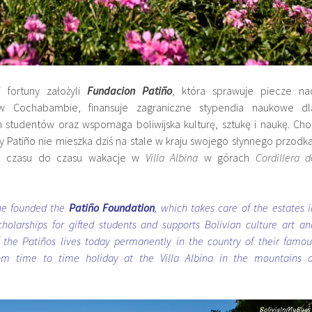
 fortuny założyli
Fundacion Patiño
, która sprawuje piecze na
w Cochabambie, finansuje zagraniczne stypendia naukowe dl
ch studentów oraz wspomaga boliwijska kulturę, sztukę i naukę. Cho
 Patiño nie mieszka dziś na stale w kraju swojego słynnego przodka
od czasu do czasu wakacje w
Villa Albina
w górach
Cordillera d
une founded the
Patiño Foundation
, which takes care of the estates i
olarships for gifted students and supports Bolivian culture art an
 the Patiños lives today permanently in the country of their famou
rom time to time holiday at the Villa Albina in the mountains o