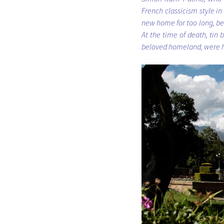
French classicism style in 
new home for too long, be
At the time of death, tin 
beloved homeland, were h