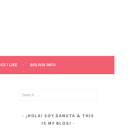
GS I LIKE
BOLIVIA INFO
Search
for:
¡HOLA! SOY DANUTA & THIS
IS MY BLOG!