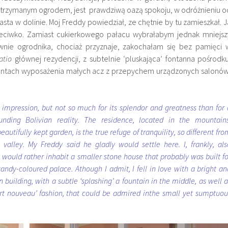
utrzymanym ogrodem, jest prawdziwą oazą spokoju, w odróżnieniu o
sta w dolinie. Moj Freddy powiedział, ze chętnie by tu zamieszkał. J
zeciwko. Zamiast cukierkowego pałacu wybrałabym jednak mniejsz
ie ogrodnika, chociaż przyznaje, zakochałam się bez pamięci 
atio
głównej rezydencji, z subtelnie ‘pluskająca’ fontanna pośrodku
entach wyposażenia małych acz z przepychem urządzonych salonów
 impression, but not so much for its splendor and greatness than for 
unding Bolivian reality. The residence, located in the mountains
autifully kept garden, is the true refuge of tranquility, so different fro
 valley. My Freddy said he gladly would settle here. I, frankly, als
 would rather inhabit a smaller stone house that probably was built fo
candy-coloured palace. Athough I admit, I fell in love with a bright an
 building, with a subtle ‘splashing’ a fountain in the middle, as well a
art nouveau’ fashion, that could be admired inthe small yet sumptuou