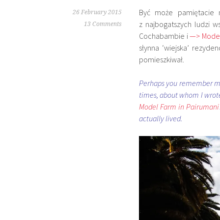
Być może pamiętacie
26 February 2015
z najbogatszych ludzi 
13 Comments
Cochabambie i
—> Model
słynna ‘wiejska’ rezyde
pomieszkiwał.
Perhaps you remember my
times, about whom I wrote
Model Farm in Pairumani
actually lived.