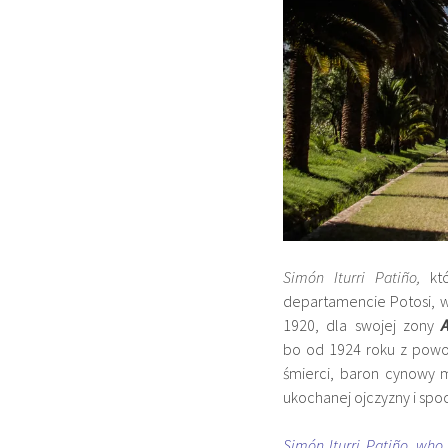
Simón Iturri Patiño,
któ
departamencie Potosi, w
1920, dla swojej zony
bo od 1924 roku z powod
śmierci, baron cynowy m
ukochanej ojczyzny i sp
Simón Iturri Patiño, who g