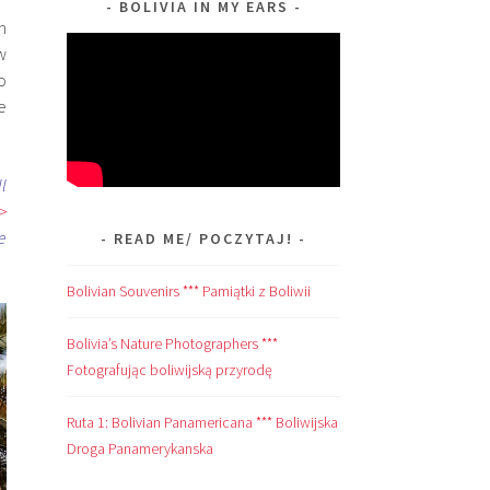
BOLIVIA IN MY EARS
m
w
o
e
ll
>
e
READ ME/ POCZYTAJ!
Bolivian Souvenirs *** Pamiątki z Boliwii
Bolivia’s Nature Photographers ***
Fotografując boliwijską przyrodę
Ruta 1: Bolivian Panamericana *** Boliwijska
Droga Panamerykanska