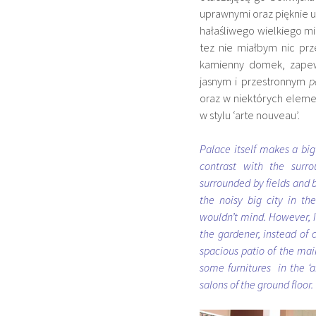
uprawnymi oraz pięknie 
hałaśliwego wielkiego mia
tez nie miałbym nic pr
kamienny domek, zapewn
jasnym i przestronnym
p
oraz w niektórych elem
w stylu ‘arte nouveau’.
Palace itself makes a big
contrast with the surro
surrounded by fields and be
the noisy big city in the
wouldn’t mind. However, I
the gardener, instead of 
spacious patio of the main
some furnitures in the ‘
salons of the ground floor.