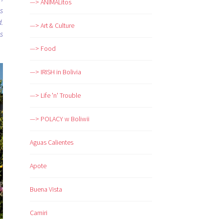
—> ANIMALitos
s
.
—> Art & Culture
s
—> Food
—> IRISH in Bolivia
—> Life 'n' Trouble
—> POLACY w Boliwii
Aguas Calientes
Apote
Buena Vista
Camiri