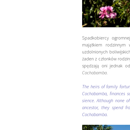
Spadkobiercy ogromnej
majątkiem rodzinnym 
uzdolnionych boliwijski
żaden z członków rodziny
spędzają oni jednak 
Cochabamba
.
The heirs of family fort
Cochabamba, finances sch
sience. Although none of
ancestor, they spend f
Cochabamba.