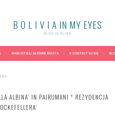
B O L I V I A IN MY EYES
BLOG IN PL/EN
A
MAIN CITIES/ GŁÓWNE MIASTA
S’CONTACT’UJ SIĘ
BLO
LES
LLA ALBINA’ IN PAIRUMANI * REZYDENCJA
ROCKEFELLERA’