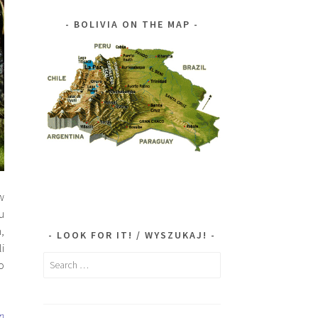
BOLIVIA ON THE MAP
w
u
,
LOOK FOR IT! / WYSZUKAJ!
i
Search
o
for:
n