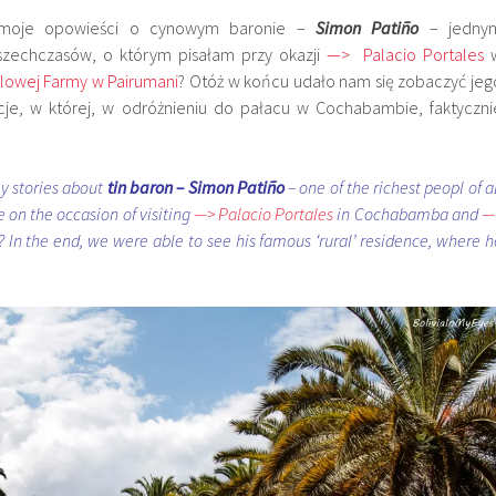
 moje opowieści o cynowym baronie –
Simon Patiño
– jedny
wszechczasów, o którym pisałam przy okazji
—> Palacio Portales
owej Farmy w Pairumani
? Otóż w końcu udało nam się zobaczyć jeg
ncje, w której, w odróżnieniu do pałacu w Cochabambie, faktyczni
 stories about
tin baron – Simon Patiño
– one of the richest peopl of a
 on the occasion of visiting
—> Palacio Portales
in Cochabamba and
—
? In the end, we were able to see his famous ‘rural’ residence, where h