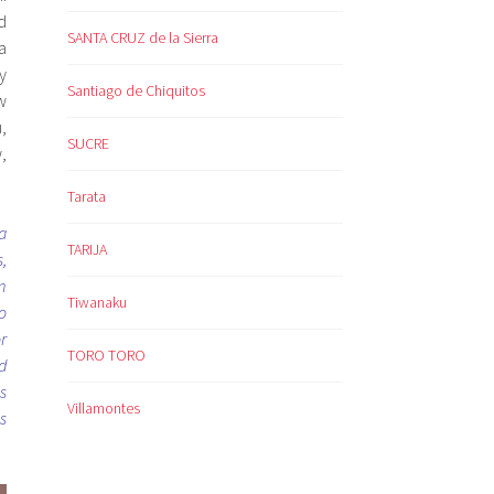
d
SANTA CRUZ de la Sierra
a
y
Santiago de Chiquitos
w
,
SUCRE
,
Tarata
a
TARIJA
,
m
Tiwanaku
o
r
TORO TORO
d
s
Villamontes
s