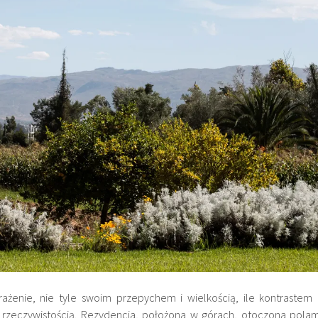
ażenie, nie tyle swoim przepychem i wielkością, ile kontrastem 
a rzeczywistością. Rezydencja, położona w górach, otoczona polam