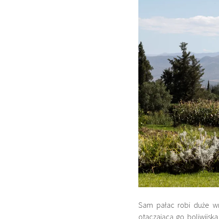
Sam pałac robi duże wr
otaczającą go boliwijsk