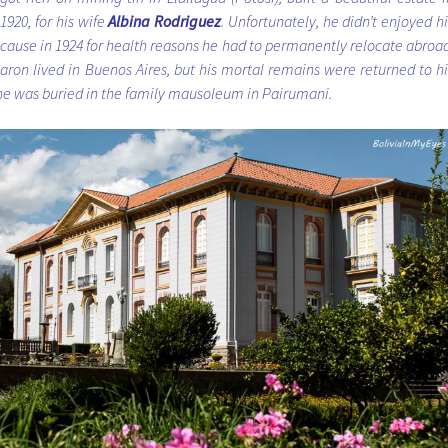
1920, for his wife
Albina Rodriguez
. Unfortunately, he didn’t enjoyed hi
cause in 1924 for health reasons he had to permanently relocate abroad
baron lived in Buenos Aires, but his mortal remains were returned to hi
e was buried in the family mausoleum in Pairumani.