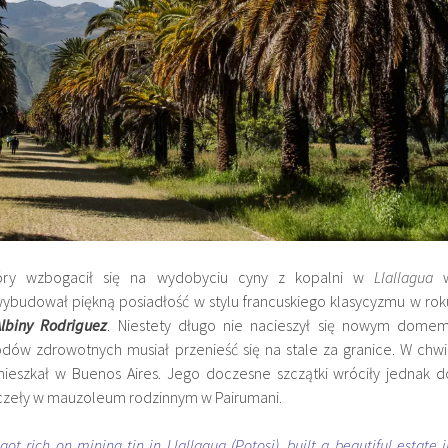
ry wzbogacił się na wydobyciu cyny z kopalni w
Llallagua
ybudował piękną posiadłość w stylu francuskiego klasycyzmu w rok
Albiny Rodriguez
. Niestety długo nie nacieszył się nowym domem
ów zdrowotnych musiał przenieść się na stale za granice. W chwil
ieszkał w Buenos Aires. Jego doczesne szczątki wróciły jednak d
oczeły w mauzoleum rodzinnym w Pairumani.
ot rich on mining tin in Llallagua (Potosi), built a beautiful estate i