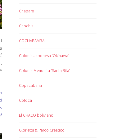
Chapare
Chochis
d
COCHABAMBA
a
ć
Colonia Japonesa 'Okinawa'
,
e
Colonia Menonita 'Santa Rita'
Copacabana
n
d
Cotoca
s
f
El CHACO boliviano
Glorietta & Parco Creatico