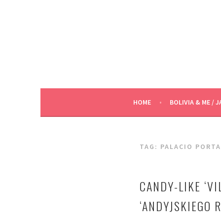
Skip
to
content
HOME
BOLIVIA & ME / J
TAG:
PALACIO PORTA
CANDY-LIKE ‘VI
‘ANDYJSKIEGO 