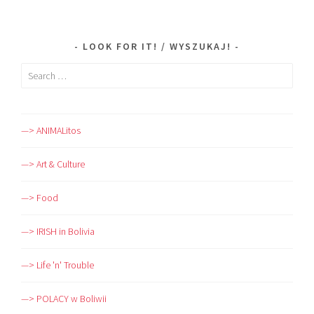
LOOK FOR IT! / WYSZUKAJ!
Search
for:
—> ANIMALitos
—> Art & Culture
—> Food
—> IRISH in Bolivia
—> Life 'n' Trouble
—> POLACY w Boliwii