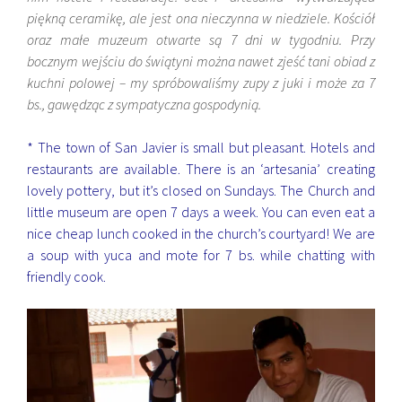
piękną ceramikę, ale jest ona nieczynna w niedziele. Kościół
oraz małe muzeum otwarte są 7 dni w tygodniu. Przy
bocznym wejściu do świątyni można nawet zjeść tani obiad z
kuchni polowej – my spróbowaliśmy zupy z juki i może za 7
bs., gawędząc z sympatyczna gospodynią.
* The town of San Javier is small but pleasant. Hotels and
restaurants are available. There is an ‘artesania’ creating
lovely pottery, but it’s closed on Sundays. The Church and
little museum are open 7 days a week. You can even eat a
nice cheap lunch cooked in the church’s courtyard! We are
a soup with yuca and mote for 7 bs. while chatting with
friendly cook.