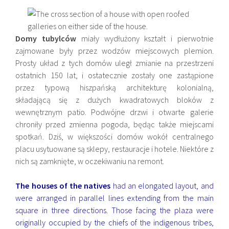
Domy tubylców
miały wydłużony kształt i pierwotnie
zajmowane były przez wodzów miejscowych plemion.
Prosty układ z tych domów uległ zmianie na przestrzeni
ostatnich 150 lat, i ostatecznie zostały one zastąpione
przez typową hiszpańską architekturę kolonialną,
składającą się z dużych kwadratowych bloków z
wewnętrznym patio. Podwójne drzwi i otwarte galerie
chroniły przed zmienna pogoda, będąc także miejscami
spotkań. Dziś, w większości domów wokół centralnego
placu usytuowane są sklepy, restauracje i hotele. Niektóre z
nich są zamknięte, w oczekiwaniu na remont.
The houses of the natives
had an elongated layout, and
were arranged in parallel lines extending from the main
square in three directions. Those facing the plaza were
originally occupied by the chiefs of the indigenous tribes,