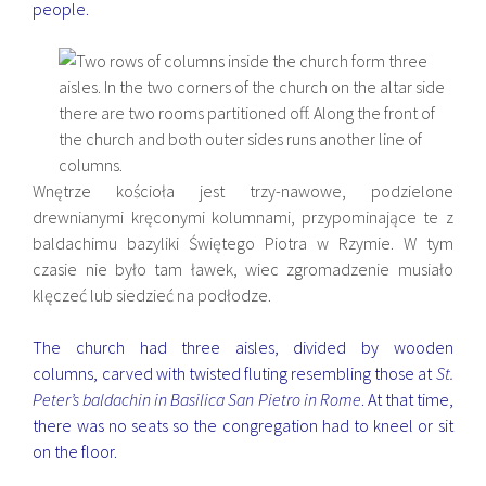
people.
Wnętrze kościoła jest trzy-nawowe, podzielone
drewnianymi kręconymi kolumnami, przypominające te z
baldachimu bazyliki Świętego Piotra w Rzymie. W tym
czasie nie było tam ławek, wiec zgromadzenie musiało
klęczeć lub siedzieć na podłodze.
The church had three aisles, divided by wooden
columns, carved with twisted fluting resembling those at
St.
Peter’s baldachin in Basilica San Pietro in Rome
. At that time,
there was no seats so the congregation had to kneel or sit
on the floor.