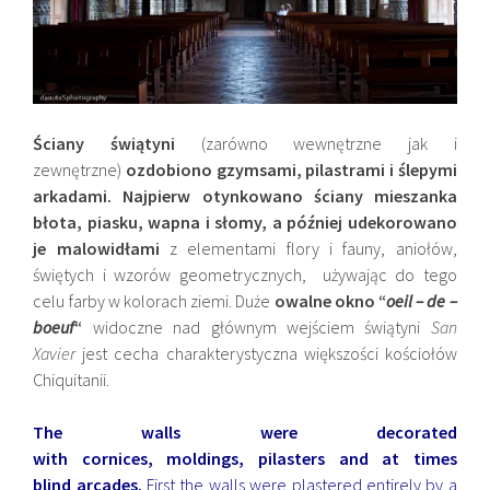
Ściany świątyni
(zarówno wewnętrzne jak i
zewnętrzne)
ozdobiono gzymsami, pilastrami i ślepymi
arkadami. Najpierw otynkowano ściany mieszanka
błota, piasku, wapna i słomy, a później udekorowano
je
malowidłami
z elementami flory i fauny, aniołów,
świętych i wzorów geometrycznych, używając do tego
celu farby w kolorach ziemi. Duże
owalne okno “
oeil – de –
boeuf
“
widoczne nad głównym wejściem świątyni
San
Xavier
jest cecha charakterystyczna większości kościołów
Chiquitanii.
The walls were decorated
with cornices, moldings, pilasters and at times
blind arcades.
First the walls were plastered entirely by a