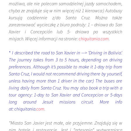
możliwa, ale nie polecam samodzielnej jazdy samochodem,
chyba ze znajduje się w nim więcej niż 1 kierowca:) Autobusy
kursują codziennie z/do Santa Cruz. Można także
zarezerwować wycieczkę z biura podroży: 1 – dniowa do San
Xavier i Concepción lub 5- dniowa po wszystkich
misjach.
Więcej informacji na stronie:
chiquitania.com
.
*
I described the road to San Xavier in —> ‘Driving in Bolivia’.
The journey takes from 3 to 5 hours, depending on driving
preferences. Although it’s possible to make it 1-day trip from
Santa Cruz, I would not recommend driving there by yourself,
unless having more than 1 driver in the car:) The buses are
living daily from Santa Cruz. You may also book a trip with a
tour agency: 1-day to San Xavier and Concepcion or 5-days
long around Jesuit missions circuit.
More info
at:
chiquitania.
com
.
*
Miasto San Javier jest małe, ale przyjemne. Znajdują się w
nim hotele i restauracje. Jest i “artesania” wytwarzająca