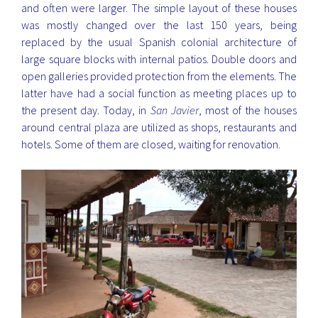
and often were larger. The simple layout of these houses
was mostly changed over the last 150 years, being
replaced by the usual Spanish colonial architecture of
large square blocks with internal patios. Double doors and
open galleries provided protection from the elements. The
latter have had a social function as meeting places up to
the present day. Today, in
San Javier
, most of the houses
around central plaza are utilized as shops, restaurants and
hotels. Some of them are closed, waiting for renovation.