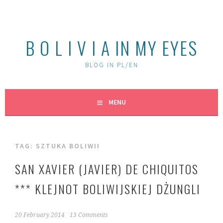
Skip
to
content
B O L I V I A IN MY EYES
BLOG IN PL/EN
MENU
TAG:
SZTUKA BOLIWII
SAN XAVIER (JAVIER) DE CHIQUITOS
*** KLEJNOT BOLIWIJSKIEJ DŻUNGLI
20 February 2014
13 Comments