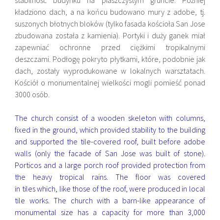
kładziono dach, a na końcu budowano mury z adobe, tj.
suszonych błotnych bloków (tylko fasada kościoła San Jose
zbudowana została z kamienia). Portyki i duży ganek miał
zapewniać ochronne przed ciężkimi tropikalnymi
deszczami. Podłogę pokryto płytkami, które, podobnie jak
dach, zostały wyprodukowane w lokalnych warsztatach.
Kościół o monumentalnej wielkości mogli pomieść ponad
3000 osób.
The church consist of a wooden skeleton with columns,
fixed in the ground, which provided stability to the building
and supported the tile-covered roof, built before adobe
walls (only the facade of San Jose was built of stone).
Porticos and a large porch roof provided protection from
the heavy tropical rains. The floor was covered
in tiles which, like those of the roof, were produced in local
tile works. The church with a barn-like appearance of
monumental size has a capacity for more than 3,000