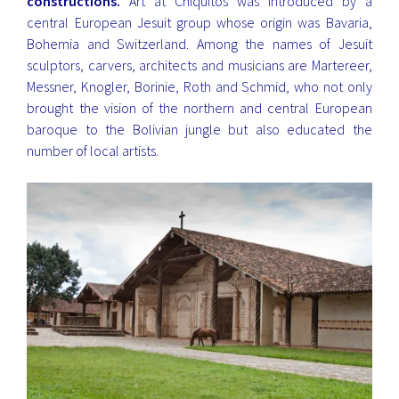
constructions.
Art at Chiquitos was introduced by a
central European Jesuit group whose origin was Bavaria,
Bohemia and Switzerland. Among the names of Jesuit
sculptors, carvers, architects and musicians are Martereer,
Messner, Knogler, Borinie, Roth and Schmid, who not only
brought the vision of the northern and central European
baroque to the Bolivian jungle but also educated the
number of local artists.