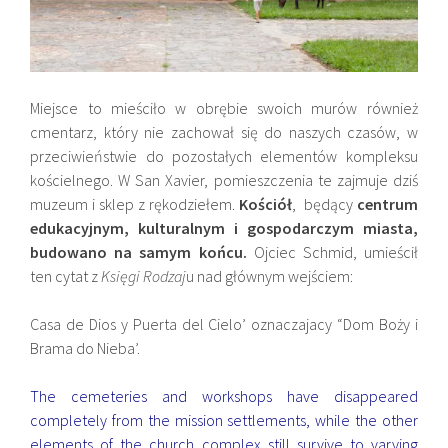
Miejsce to mieściło w obrębie swoich murów również
cmentarz, który nie zachował się do naszych czasów, w
przeciwieństwie do pozostałych elementów kompleksu
kościelnego. W San Xavier, pomieszczenia te zajmuje dziś
muzeum i sklep z rękodziełem.
Kościół
, będący
centrum
edukacyjnym, kulturalnym i gospodarczym miasta,
budowano na samym końcu.
Ojciec Schmid, umieścił
ten cytat z
Księgi Rodzaj
u nad głównym wejściem:
Casa de Dios y Puerta del Cielo’ oznaczajacy “Dom Boży i
Brama do Nieba’.
The cemeteries and workshops have disappeared
completely from the mission settlements, while the other
elements of the church complex still survive to varying