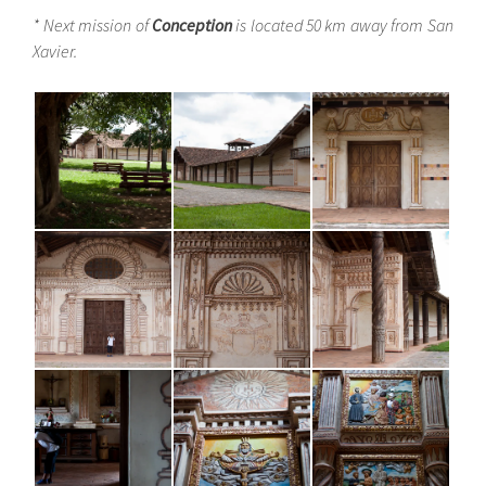
* Next mission of
Conception
is located 50 km away from San
Xavier.