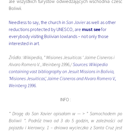
ale wszystkich turystów odwiedzających wschodnia cześć
Boliwii.
Needless to say, the church in
San Javier
as well as other
reductions protected by UNESCO, are
must see
for
everybody visiting Bolivian lowlands – not only those
interested in art.
Źródła : Wikipedia, ” Misiones Jesuiticas ‘ Jaime Cisneros i
Alvaro Romero V. , Weinberg 1996./
Sources: Wikipedia
containing vast bibliography on Jesuit Missions in Bolivia,
‘Misiones Jesuiticas’, Jaime Cisneros and Alvaro Romero V.,
Weinberg 1996.
INFO :
* Drogę do San Xavier opisałam w — > ” Samochodem po
Boliwii “. Podróż trwa od 3 do 5 godzin, w zależności od
pojazdu i kierowcy. 1 – dniowa wycieczka z Santa Cruz jest