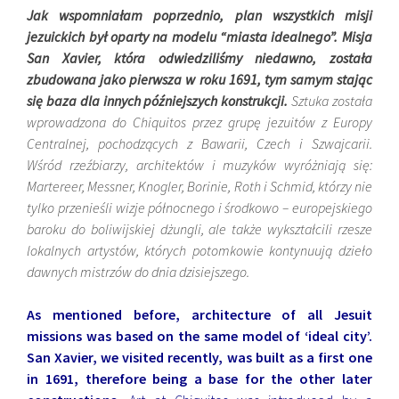
Jak wspomniałam poprzednio, plan wszystkich misji
jezuickich był oparty na modelu “miasta idealnego”. Misja
San Xavier, która odwiedziliśmy niedawno, została
zbudowana jako pierwsza w roku 1691, tym samym stając
się baza dla innych późniejszych konstrukcji.
Sztuka została
wprowadzona do Chiquitos przez grupę jezuitów z Europy
Centralnej, pochodzących z Bawarii, Czech i Szwajcarii.
Wśród rzeźbiarzy, architektów i muzyków wyróżniają się:
Martereer, Messner, Knogler, Borinie, Roth i Schmid, którzy nie
tylko przenieśli wizje północnego i środkowo – europejskiego
baroku do boliwijskiej dżungli, ale także wykształcili rzesze
lokalnych artystów, których potomkowie kontynuują dzieło
dawnych mistrzów do dnia dzisiejszego
.
As mentioned before, architecture of all Jesuit
missions was based on the same model of ‘ideal city’.
San Xavier, we visited recently, was built as a first one
in 1691, therefore being a base for the other later