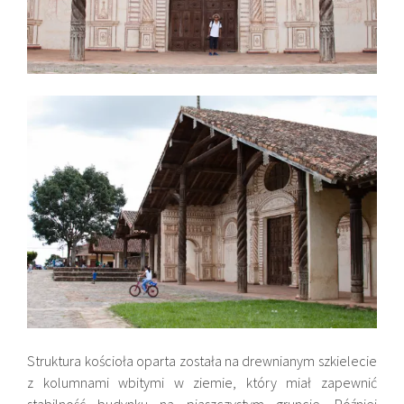
Struktura kościoła oparta została na drewnianym szkielecie
z kolumnami wbitymi w ziemie, który miał zapewnić
stabilność budynku na piaszczystym gruncie. Później