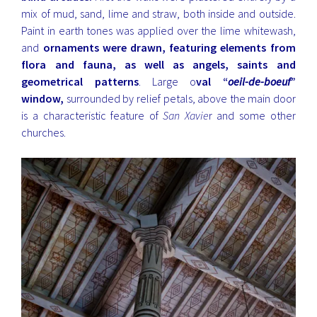
mix of mud, sand, lime and straw, both inside and outside.
Paint in earth tones was applied over the lime whitewash,
and
ornaments were drawn, featuring elements from
flora and fauna, as well as angels, saints and
geometrical patterns
. Large o
val “
oeil-de-boeuf
”
window,
surrounded by relief petals, above the main door
is a characteristic feature of
San Xavie
r and some other
churches.