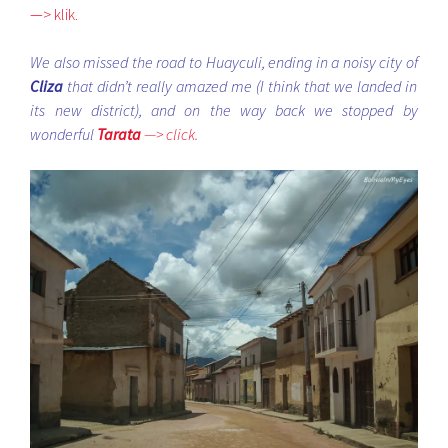
—> klik.
We also missed the road to Huayculi, ending in a noisy city of
Cliza
that didn’t really amazed me (I think that we landed in
its new district), and on the way back we stopped by
wonderful
Tarata
—> click.