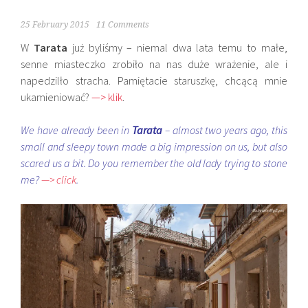
25 February 2015
11 Comments
W
Tarata
już byliśmy – niemal dwa lata temu to małe,
senne miasteczko zrobiło na nas duże wrażenie, ale i
napedzilło stracha. Pamiętacie staruszkę, chcącą mnie
ukamieniować?
—> klik
.
We have already been in
Tarata
– almost two years ago, this
small and sleepy town made a big impression on us, but also
scared us a bit. Do you remember the old lady trying to stone
me?
—> click
.