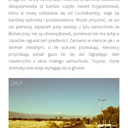
dwupasmówka (a bardzo często nawet trzypasmowa),
która w miarę oddalania się od Cochabamby, staje się
bardziej wyboista i podziurawiona. Musze przyznać, ze po
raz pierwszy zapięłam pasy siedząc z tylu samochodu (w
Boliwii pasy nie są obowiązkowe), ponieważ nie ma tutaj w
zasadzie ograniczeń prędkości! Zarówno w mieście jak i w
terenie otwartym, o ile warunki pozwalają, kierowcy
przyciskają pedał gazu ile się da! Oglądając stan
nawierzchni z okna małego samochodu ‘Toyota’, różne
dramatyczne wizje wylegają się w głowie.