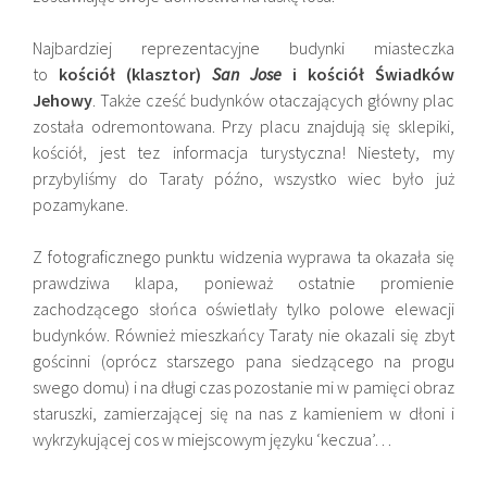
Najbardziej reprezentacyjne budynki miasteczka
to
kościół (klasztor)
San Jose
i kościół Świadków
Jehowy
. Także cześć budynków otaczających główny plac
została odremontowana. Przy placu znajdują się sklepiki,
kościół, jest tez informacja turystyczna! Niestety, my
przybyliśmy do Taraty późno, wszystko wiec było już
pozamykane.
Z fotograficznego punktu widzenia wyprawa ta okazała się
prawdziwa klapa, ponieważ ostatnie promienie
zachodzącego słońca oświetlały tylko polowe elewacji
budynków. Również mieszkańcy Taraty nie okazali się zbyt
gościnni (oprócz starszego pana siedzącego na progu
swego domu) i na długi czas pozostanie mi w pamięci obraz
staruszki, zamierzającej się na nas z kamieniem w dłoni i
wykrzykującej cos w miejscowym języku ‘keczua’…