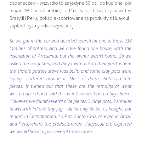
dzbaneczek – wszystko to za jedyne 60 bs., bo kupione
‘por
major
‘. W Cochabambie, La Paz, Santa Cruz, czy nawet w
Brazylii i Peru, dokąd eksportowane są produkty z Huayculi,
zapłacilibyśmy kilka razy więcej.
So we got in the car and decided search for one of these 114
families of potters. And we have found one house, with the
inscription of ‘Artesania’, but the owner wasn’t home. So we
asked the neighbors, and they invited us to their yard, where
the simple pottery stove was built, and some clay pots were
laying scattered around it. Most of them shattered into
pieces. It turned out that these are the remains of what
was produced and sold this week, so we had no big choice.
However, we found several nice pieces: 3 large pots, 2 smaller
bowls with lid and tiny jug – all for only 60 bs., as bought ‘por
major’. In Cochabamba, La Paz, Santa Cruz, or even in Brazil
and Peru, where the products wrom Huayaculi are exported
we would have to pay several times more.