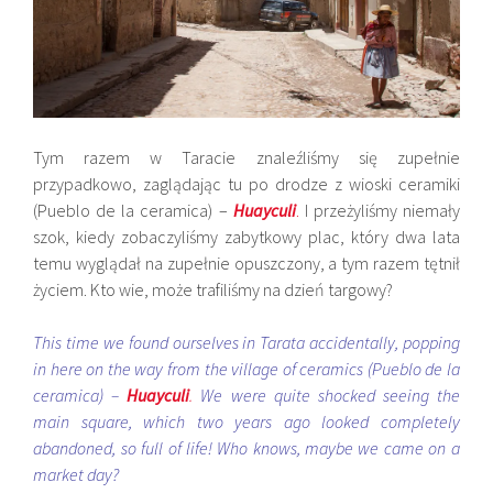
Tym razem w Taracie znaleźliśmy się zupełnie
przypadkowo, zaglądając tu po drodze z wioski ceramiki
(Pueblo de la ceramica) –
Huayculi
.
I przeżyliśmy niemały
szok, kiedy zobaczyliśmy zabytkowy plac, który dwa lata
temu wyglądał na zupełnie opuszczony, a tym razem tętnił
życiem. Kto wie, może trafiliśmy na dzień targowy?
This time we found ourselves in Tarata accidentally, popping
in here on the way from the village of ceramics (Pueblo de la
ceramica) –
Huayculi
.
We were quite shocked seeing the
main square, which two years ago looked completely
abandoned, so full of life! Who knows, maybe we came on a
market day?