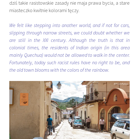
dziś takie rasistowskie zasady nie maja prawa bycia, a stare
miasteczko kwitnie kolorami tęczy.
We felt like stepping into another world, and if not for cars,
slipping through narrow streets, we could doubt whether we
are still in the XXI century. Although the truth is that in
colonial times, the residents of Indian origin (in this area
mainly Quechua) would not be allowed to walk in the center.
Fortunately, today such racist rules have no right to be, and
the old town blooms with the colors of the rainbow.