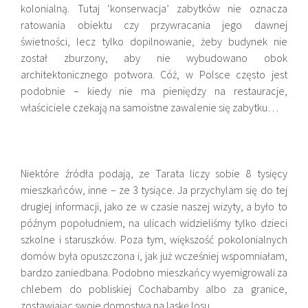
kolonialną. Tutaj ‘konserwacja’ zabytków nie oznacza
ratowania obiektu czy przywracania jego dawnej
świetności, lecz tylko dopilnowanie, żeby budynek nie
został zburzony, aby nie wybudowano obok
architektonicznego potwora. Cóż, w Polsce często jest
podobnie – kiedy nie ma pieniędzy na restauracje,
właściciele czekają na samoistne zawalenie się zabytku…
Niektóre źródła podają, ze Tarata liczy sobie 8 tysięcy
mieszkańców, inne – ze 3 tysiące. Ja przychylam się do tej
drugiej informacji, jako ze w czasie naszej wizyty, a było to
późnym popołudniem, na ulicach widzieliśmy tylko dzieci
szkolne i staruszków. Poza tym, większość pokolonialnych
domów była opuszczona i, jak już wcześniej wspomniałam,
bardzo zaniedbana. Podobno mieszkańcy wyemigrowali za
chlebem do pobliskiej Cochabamby albo za granice,
zostawiając swoje domostwa na laskę losu.