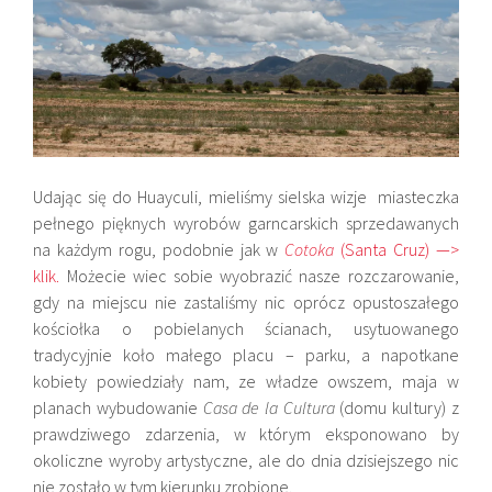
Udając się do Huayculi, mieliśmy sielska wizje miasteczka
pełnego pięknych wyrobów garncarskich sprzedawanych
na każdym rogu, podobnie jak w
Cotoka
(Santa Cruz) —>
klik.
Możecie wiec sobie wyobrazić nasze rozczarowanie,
gdy na miejscu nie zastaliśmy nic oprócz opustoszałego
kościołka o pobielanych ścianach, usytuowanego
tradycyjnie koło małego placu – parku, a napotkane
kobiety powiedziały nam, ze władze owszem, maja w
planach wybudowanie
Casa de la Cultura
(domu kultury) z
prawdziwego zdarzenia, w którym eksponowano by
okoliczne wyroby artystyczne, ale do dnia dzisiejszego nic
nie zostało w tym kierunku zrobione.