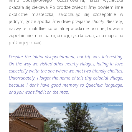
okazała się ciekawa. Po drodze zwiedziliśmy bowiem inne
okoliczne miasteczka, zakochując się szczególnie w
jednym, gdzie spotkaliśmy dwie przyjazne
cholity
. Niestety,
nazwy tej malutkiej kolonialnej wioski nie pomne, bowiem
zupełnie nie mam pamięci do języka keczua, a na mapie na
próżno jej szukać.
Despite the initial disappointment, our trip was interesting.
On the way we visited other nearby villages, falling in love
especially whith the one where we met two friendly cholitas.
Unfortunately, I forgot the name of this tiny colonial village,
because I don’t have good memory to Quechua language,
and you won’t find it on the map.