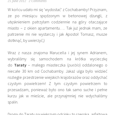
25 June 2012
2 Comments
W końcu udało mi się ‘wydostać’ z Cochabamby! Przyznam,
ze po miesiącu spędzonym w betonowej dżungli, z
utęsknieniem patrzyłam codziennie na góry otaczające
miasto – z okien apartamentu…. Tak już jednak mam, ze
patrzenie mi nie wystarczy i jak Apostoł Tomasz, musze
dotknąć, by uwierzyć;)
Wraz z nasza znajoma Marucella i jej synem Adrianem,
wybraliśmy się samochodem na krótka wycieczkę
do
Taraty
– małego miasteczka (
pueblo
) oddalonego o
niecałe 30 km od Cochabamby. Jakaż ulga było widzieć
rozlegle przestrzenie wiejskich krajobrazów oraz oddychać
czystym powietrzem! Z tym czystym powietrzem to
przesadzam, ponieważ było ono tak samo suche i pełne
kurzu jak w mieście, ale przynajmniej nie wdychaliśmy
spalin.
Droga do Taraty na większym odcinku to szeroka, asfaltowa