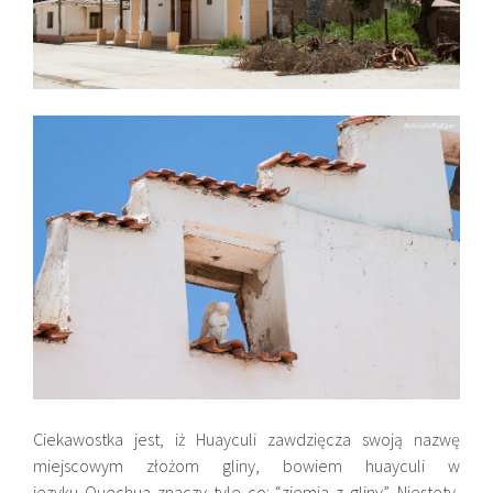
Ciekawostka jest, iż Huayculi zawdzięcza swoją nazwę
miejscowym złożom gliny, bowiem huayculi w
jezyku Quechua znaczy tyle co: “ziemia z gliny”. Niestety,