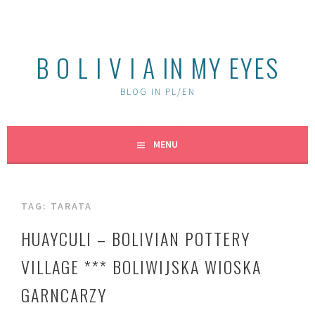
Skip
to
content
B O L I V I A IN MY EYES
BLOG IN PL/EN
MENU
TAG:
TARATA
HUAYCULI – BOLIVIAN POTTERY
VILLAGE *** BOLIWIJSKA WIOSKA
GARNCARZY