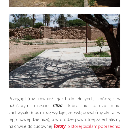
Przegapiliśmy również zjazd do Huayculi, kończąc w
hałaśliwym mieście
Cliza
, które nie bardzo mnie
zachwyciło (cos mi się wydaje, ze wylądowaliśmy akurat w
jego nowej dzielnicy), a w drodze powrotnej zajechaliśmy
na chwile do cudownej
Taraty
, o której pisałam poprzednio