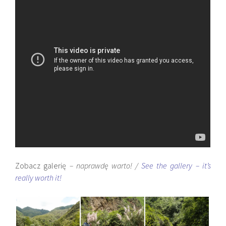
Zobacz galerię
– naprawdę warto! /
See the gallery – it’s
really worth it!