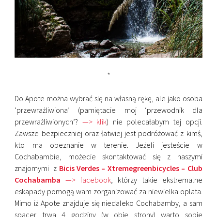
*
Do
Apote można wybrać się na własną rękę, ale jako osoba
‘przewrażliwiona’ (pamiętacie moj ‘przewodnik dla
przewrażliwionych’?
—> klik
) nie polecałabym tej opcji.
Zawsze bezpieczniej oraz łatwiej jest podróżować z kimś,
kto ma obeznanie w terenie. Jeżeli jesteście w
Cochabambie, możecie skontaktować się z naszymi
znajomymi z
Bicis Verdes – Xtremegreenbicycles – Club
Cochabamba
—> facebook
, którzy takie ekstremalne
eskapady pomogą wam zorganizować za niewielka oplata.
Mimo iż Apote znajduje się niedaleko Cochabamby, a sam
spacer trwa 4 godziny (w obie strony) warto sobie