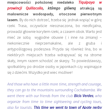
miejscowości położonej niedaleko
Tiquipaya w
prowincji Quillacollo
, którego glówną
atrakcją są
malownicze wodospady, otoczone pierwotnym
lasem.
By do nich dotrzeć, trzeba się jednak wspiąć w górę
rzeki. Trasa, oczywiście nieoznaczona, bo nieoficjalna,
prowadzi głownie korytem rzeki, a czasem obok. Warto jest
mieć ze sobą wygodne obuwie ( i inne na zmianę) –
niekoniecznie nieprzemakalne, ale z gruba i
antypoślizgową podeszwa. Przyda się również lina, bo w
niektórych miejscach trzeba wdrapywać się na strome
skały, innym razem schodzić ze skarpy. To powiedziawszy,
spotkaliśmy po drodze osoby w japonkach czy wspinające
się z dziećmi. Wszystko jest wiec możliwe!
And those who have a little more time, strength and courage,
they can go to the mountains surrounding Cochabamba. We
went there with our friends from the club
Bicis Verdes
, who
organize from time to time sightseeing and cycling tours,
also for tourists.
This time we went to town of Apote nerby