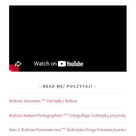
READ ME/ POCZYTAJ!
Bolivian Souvenirs *** Pamiątki z Boliwii
Bolivia’s Nature Photographers *** Fotografując boliwijską przyrodę
Ruta 1: Bolivian Panamericana *** Boliwijska Droga Panamerykanska