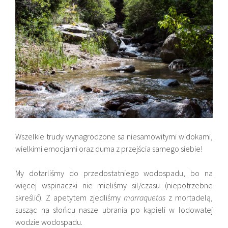
Wszelkie trudy wynagrodzone sa niesamowitymi widokami,
wielkimi emocjami oraz duma z przejścia samego siebie!
My dotarliśmy do przedostatniego wodospadu, bo na
więcej wspinaczki nie mieliśmy sil/czasu (niepotrzebne
skreślić). Z apetytem zjedliśmy
marraquetas
z mortadelą,
susząc na słońcu nasze ubrania po kąpieli w lodowatej
wodzie wodospadu.