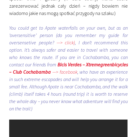
zarezerwować jednak cały dzień – nigdy bowiem nie
wiadomo jakie nas mogą spotkać przygody na szlaku:)
You could get to Apote waterfalls on your own, but as an
‘oversensitive’ person (do you remember my guide for
oversensetive people?
—> click)
, I don’t recommend this
option. It’s always safer and easier to travel with someone
who knows the route. If you are in Cochabamba, you can
contact our friends from
Bicis Verdes – Xtremegreenbicycles
– Club Cochabamba
—> facebook
, who have an experience
in such extreme escapades and will help you arrange it for a
small fee. Although Apote is near Cochabamba, and the walk
(climb) itself takes 4 hours (round trip) it is worth to reserve
the whole day – you never know what adventure will find you
on the trail:)