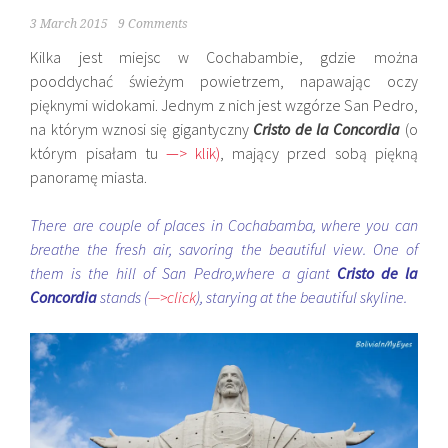
3 March 2015
9 Comments
Kilka jest miejsc w Cochabambie, gdzie można
pooddychać świeżym powietrzem, napawając oczy
pięknymi widokami. Jednym z nich jest wzgórze San Pedro,
na którym wznosi się gigantyczny
Cristo de la Concordia
(o
którym pisałam tu
—> klik
)
, mający przed sobą piękną
panoramę miasta.
There are couple of places in Cochabamba, where you can
breathe the fresh air, savoring the beautiful view. One of
them is the hill of San Pedro,where a giant
Cristo de la
Concordia
stands (
—>click
), starying at the beautiful skyline.