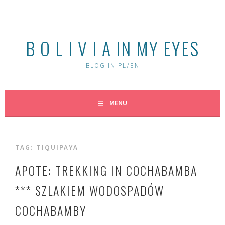
Skip
to
content
B O L I V I A IN MY EYES
BLOG IN PL/EN
MENU
TAG:
TIQUIPAYA
APOTE: TREKKING IN COCHABAMBA
*** SZLAKIEM WODOSPADÓW
COCHABAMBY