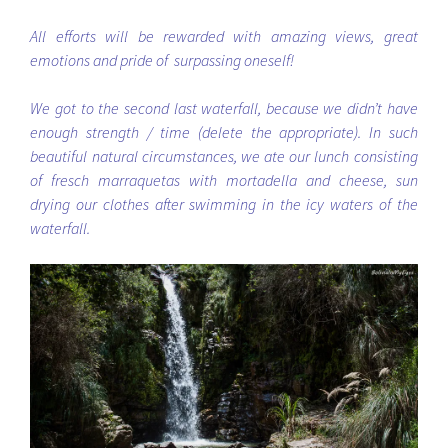
All efforts will be rewarded with amazing views, great
emotions and pride of surpassing oneself!
We got to the second last waterfall, because we didn’t have
enough strength / time (delete the appropriate). In such
beautiful natural circumstances, we ate our lunch consisting
of fresch marraquetas with mortadella and cheese, sun
drying our clothes after swimming in the icy waters of the
waterfall.