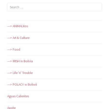
Search
for:
—> ANIMALitos
—> Art & Culture
—> Food
—> IRISH in Bolivia
—> Life 'n' Trouble
—> POLACY w Boliwii
Aguas Calientes
Apote