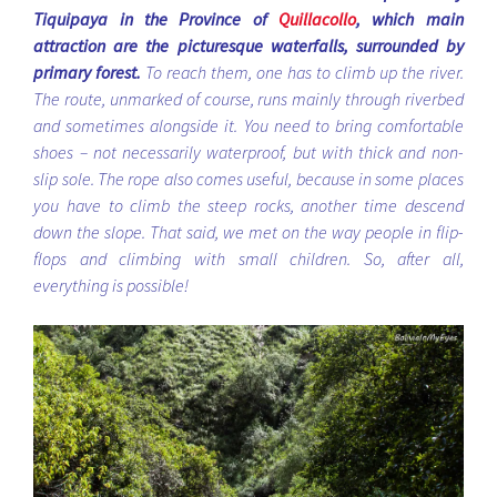
Tiquipaya in the Province of
Quillacollo
, which main
attraction are the picturesque waterfalls, surrounded by
primary forest.
To reach them, one has to climb up the river.
The route, unmarked of course, runs mainly through riverbed
and sometimes alongside it. You need to bring comfortable
shoes – not necessarily waterproof, but with thick and non-
slip sole. The rope also comes useful, because in some places
you have to climb the steep rocks, another time descend
down the slope. That said, we met on the way people in flip-
flops and climbing with small children. So, after all,
everything is possible!