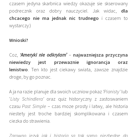
czasem jedyna skarbnica wiedzy okazuje sie skserowany
podrecznik oraz dobry nauczyciel. Jak widac,
dla
chcacego nie ma jednak nic trudnego
i czasem to
wystarczy:)
Wnioski?
Coz,
‘Ameryki nie odkrylam’
–
najwazniejsza przyczyna
niewiedzy jest przewaznie ignorancja oraz
lenistwo
. Ten kto jest ciekawy swiata, zawsze znajdzie
droge, by go poznac.
A ja na razie planuje dla swoich uczniow pokaz
‘Pianisty’
lub
‘
Listy Schindlera’
oraz quiz historyczny z zastoswaniem
czasu
Past Simple
– czas moze prosty i latwy, ale historia
niestety jest troche bardziej skomplikowana i czasem
ciezka do strawienia.
Zarowno jezyk jak i historia sa tak samo niezbedne do