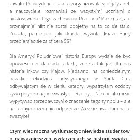
zawalu. Po incydencie szkola zorganizowala specjaly apel,
a nauczyciele rozmawiali ze wszystkimi uczniami o
niestosownosci tego zachowania. Przesada? Moze i tak, ale
przynajmniej nikt nie zostal obojetny na to co sie stalo.
Zreszta, pamietacie jaki skandal wywolal ksiaze Harry
przebierajac sie za oficera SS?
Dla Ameryki Poludniowej historia Europy wydaje sie byc
opowiescia o dalekich ladach, zreszta tak jak dla nas
historia Inkow czy Majow. Niedawno, na coniedzielnym
bazarku rekodziela artystycznego w Santa Cruz
odbywajacym sie w cieniu katedry, wypatrzylam ozdoby
zywo przypomnajace swastyki III Rzeszy… Nie chcialo mi sie
wypytywac sprzedawczyni o znaczenie tego symbolu – ale
nastepnym razem nie odpuszcze. Alez sie uwzielam na te
swastyke!
Czym wiec mozna wytlumaczyc niewiedze studentow
o najwazniejszych wydarzeniach w historii swiata i