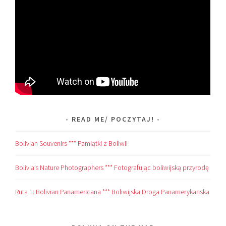
READ ME/ POCZYTAJ!
Bolivian Souvenirs *** Pamiątki z Boliwii
Bolivia’s Nature Photographers *** Fotografując boliwijską przyrodę
Ruta 1: Bolivian Panamericana *** Boliwijska Droga Panamerykanska