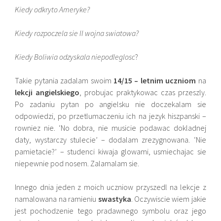
Kiedy odkryto Ameryke?
Kiedy rozpoczela sie II wojna swiatowa?
Kiedy Boliwia odzyskala niepodleglosc
?
Takie pytania zadalam swoim
14/15 – letnim uczniom
na
lekcji angielskiego
, probujac praktykowac czas przeszly.
Po zadaniu pytan po angielsku nie doczekalam sie
odpowiedzi, po przetlumaczeniu ich na jezyk hiszpanski –
rowniez nie. ‘No dobra, nie musicie podawac dokladnej
daty, wystarczy stulecie’ – dodalam zrezygnowana. ‘Nie
pamietacie?’ – studenci kiwaja glowami, usmiechajac sie
niepewnie pod nosem. Zalamalam sie.
Innego dnia jeden z moich uczniow przyszedl na lekcje z
namalowana na ramieniu
swastyka
. Oczywiscie wiem jakie
jest pochodzenie tego pradawnego symbolu oraz jego