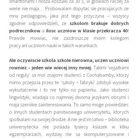
smartfonami i nosza koszulki za 30 $, w glowach raczej za
wiele nie maja… Probowalam dopytac sie pracujacych ze
mna pedagogow, jaka jest tego przyczyna – wszyscy
zgodnie odpowiedzieli, ze
szkolom brakuje dobrych
podrecznikow
a
ilosc uczniow w klasie przekracza 40
!
Prawde mowiac, nie zazdroszcze moim kolegom
pracy ani uczniom nauki w takich warunkach.
Ale oczywiscie szkola szkole nierowna, uczen uczniowi
rowniez – jeden wie wiecej inny mniej.
Takimi ‘wyjatkami
od reguly’ sa moi znajomi studenci z Cochabamby, ktorzy
mimo przejscia przez te ‘szkoly – fabryki’ zdobyli wysokie
wyksztalcenie i to nie tylko na papierku. Jako studenci
lingwistyki, wladaja co najmniej dwoma jezykami obcymi i
maja szerokie zainteresowania. To samo moge powiedziec
o innych studentach panstwowego uniwersytetu, ktorych
spotkalam na swojej drodze. A nie jest im latwo – biblioteka
uniwersytecka nie posiada tysiecy ksiazek w kilku
egzemplarzach, wydziay nie sa skomputeryzowane i