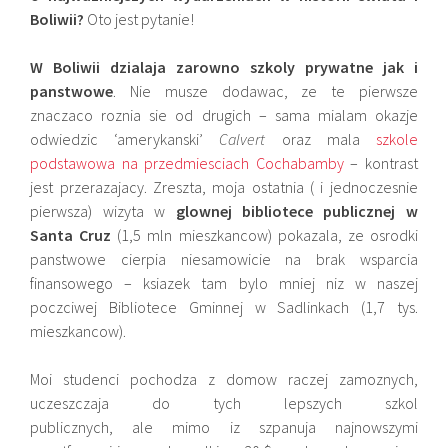
Boliwii?
Oto jest pytanie!
W Boliwii dzialaja zarowno szkoly prywatne jak i
panstwowe
. Nie musze dodawac, ze te pierwsze
znaczaco roznia sie od drugich – sama mialam okazje
odwiedzic ‘amerykanski’
Calvert
oraz mala
szkole
podstawowa na przedmiesciach Cochabamby
– kontrast
jest przerazajacy. Zreszta, moja ostatnia ( i jednoczesnie
pierwsza) wizyta w
glownej bibliotece publicznej w
Santa Cruz
(1,5 mln mieszkancow) pokazala, ze osrodki
panstwowe cierpia niesamowicie na brak wsparcia
finansowego – ksiazek tam bylo mniej niz w naszej
poczciwej Bibliotece Gminnej w Sadlinkach (1,7 tys.
mieszkancow).
Moi studenci pochodza z domow raczej zamoznych,
uczeszczaja do tych lepszych szkol
publicznych, ale mimo iz szpanuja najnowszymi