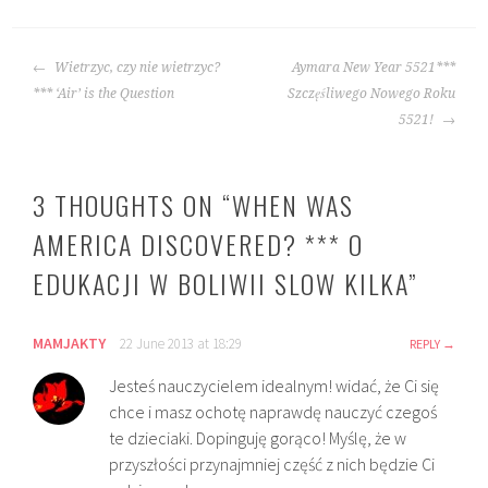
POST
Wietrzyc, czy nie wietrzyc?
Aymara New Year 5521***
NAVIGATION
*** ‘Air’ is the Question
Szczęśliwego Nowego Roku
5521!
3 THOUGHTS ON “
WHEN WAS
AMERICA DISCOVERED? *** O
EDUKACJI W BOLIWII SLOW KILKA
”
MAMJAKTY
22 June 2013 at 18:29
REPLY
Jesteś nauczycielem idealnym! widać, że Ci się
chce i masz ochotę naprawdę nauczyć czegoś
te dzieciaki. Dopinguję gorąco! Myślę, że w
przyszłości przynajmniej część z nich będzie Ci