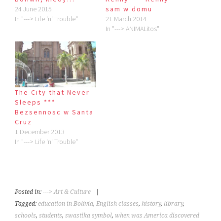
24 June 2015
sam w domu
In "---> Life 'n' Trouble"
21 March 2014
In "---> ANIMALitos"
The City that Never
Sleeps ***
Bezsennosc w Santa
Cruz
1 December 2013
In "---> Life 'n' Trouble"
Posted in:
---> Art & Culture
|
Tagged:
education in Bolivia
,
English classes
,
history
,
library
,
schools
,
students
,
swastika symbol
,
when was America discovered