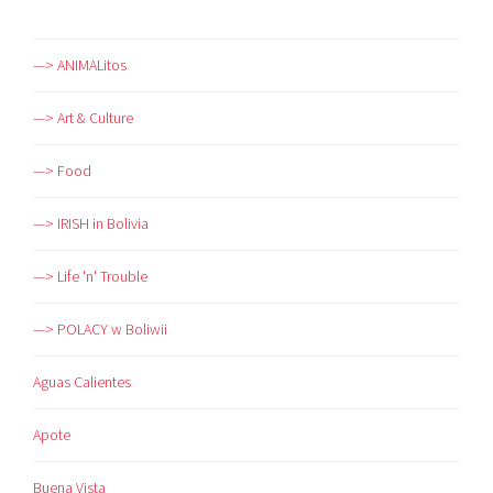
—> ANIMALitos
—> Art & Culture
—> Food
—> IRISH in Bolivia
—> Life 'n' Trouble
—> POLACY w Boliwii
Aguas Calientes
Apote
Buena Vista