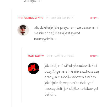
wdzięczna!
BOLIVIAINMYEYES
23 June 2013 at 15:17
REPLY
ah, dziekuje:)ale przyznam, ze czasem mi
sie nie chce:) ciezki jest zywot
nauczyciela…
MAMJAKTY
23 June 2013 at 19:28
REPLY
jak to się mówi? obyś cudze dzieci
uczył?:) generalnie nie zazdroszczę
pracy, ale z doświadczenia wiem
jak fajnie się wspomina dobrych
nauczycieli i jak ciężko na takowych
trafić…