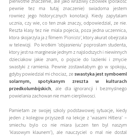
pierwotne znaczenie, ale jako wrazliwy czlowiek (polskosc
pewnie tez ma tutaj znaczenie) swiadoma jestem
rowniez jego historycznych konotacji. Kiedy zapytalam
ucznia, czy wie, co ten znak znaczy, odpowiedzial, ze nie.
Reszta klasy tez nie miala pojecia, poza jedna uczennica,
ktora skojarzyla ja z filmem
‘Pianista’
, ktory akurat obejrzala
w telewizji. Po krotkim ‘objasnieniu’ poprosilam studenta,
ktory jest na marginesie jednym z najslodszych i niewinnych
dzieciakow jakie znam, o pojscie do lazienki i zmycie
swastyki z ramienia. Pewnie zostawilabym go w spokoju,
gdyby powiedzial mi chociaz, ze
swastyka jest symboeml
solarnym, spotykanym zreszta w kulturach
przedkolumbijskich
, ale dla ignorancji i bezmyslnego
powielania zachowan nie mam cierpliwosci.
Pamietam ze swojej szkoly podstawowej sytuacje, kiedy
jeden z kolegow przyszedl na lekcje z ‘wasami Hitlera’ –
smiechu bylo co nie miara (uczen ten byl naszym
‘klasowym klaunem’), ale nauczyciel o mal nie dostal