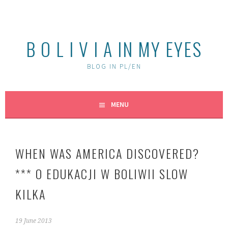
Skip
to
content
B O L I V I A IN MY EYES
BLOG IN PL/EN
MENU
WHEN WAS AMERICA DISCOVERED?
*** O EDUKACJI W BOLIWII SLOW
KILKA
19 June 2013