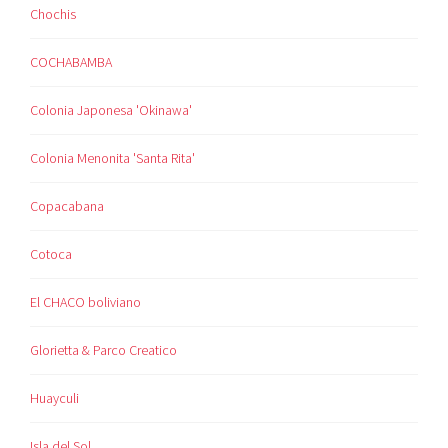
Chochis
COCHABAMBA
Colonia Japonesa 'Okinawa'
Colonia Menonita 'Santa Rita'
Copacabana
Cotoca
El CHACO boliviano
Glorietta & Parco Creatico
Huayculi
Isla del Sol