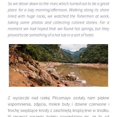
So we drove down to the river, which turned out to be a great
place for a lazy morning/afternoon. Walking along its shore
lined with huge rocks, we watched the fishermen at work,
taking some photos and collecting colored stones. For a
moment we had hoped that we found hot springs, but they
proved to be something of a hot tub in a sort of hotel.
Z wycieczki nad rzekę Pilcomayo zostały nam piękne
wspomnienia, zdjęcia, mokre buty i dziwne czerwone i
trochę swędzące krosty z zaschniętą kroplą krwi w środku.
W recepcji naszego hotelu powiedziano mi, ze to od