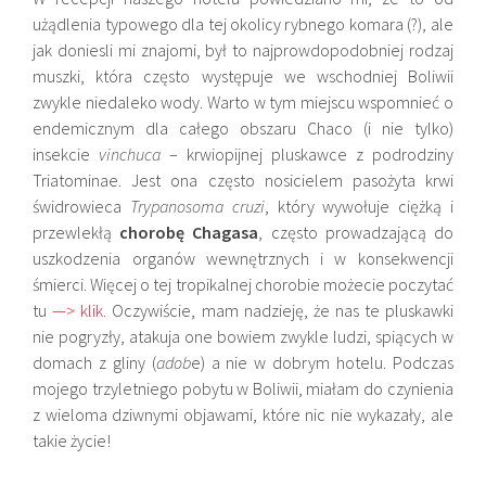
użądlenia typowego dla tej okolicy rybnego komara (?), ale
jak doniesli mi znajomi, był to najprowdopodobniej rodzaj
muszki, która często występuje we wschodniej Boliwii
zwykle niedaleko wody. Warto w tym miejscu wspomnieć o
endemicznym dla całego obszaru Chaco (i nie tylko)
insekcie
vinchuca
– krwiopijnej pluskawce z podrodziny
Triatominae. Jest ona często nosicielem pasożyta krwi
świdrowieca
Trypanosoma cruzi
, który wywołuje ciężką i
przewlekłą
chorobę Chagasa
, często prowadzającą do
uszkodzenia organów wewnętrznych i w konsekwencji
śmierci. Więcej o tej tropikalnej chorobie możecie poczytać
tu
—> klik.
Oczywiście, mam nadzieję, że nas te pluskawki
nie pogryzły, atakuja one bowiem zwykle ludzi, spiących w
domach z gliny (
adob
e) a nie w dobrym hotelu. Podczas
mojego trzyletniego pobytu w Boliwii, miałam do czynienia
z wieloma dziwnymi objawami, które nic nie wykazały, ale
takie życie!