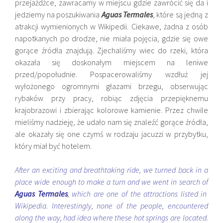
przejażdżce, zawracamy w miejscu gdzie zawrócić się da i
jedziemy na poszukiwania
Aguas Termales
, które są jedną z
atrakcji wymienionych w Wikipedii. Ciekawe, żadna z osób
napotkanych po drodze, nie miała pojęcia, gdzie się owe
gorące źródła znajdują. Zjechaliśmy wiec do rzeki, która
okazała się doskonałym miejscem na leniwe
przed/popołudnie. Pospacerowaliśmy wzdłuż jej
wyłożonego ogromnymi głazami brzegu, obserwując
rybaków przy pracy, robiąc zdjęcia przepięknemu
krajobrazowi i zbierając kolorowe kamienie. Przez chwile
mieliśmy nadzieję, że udało nam się znaleźć gorące źródła,
ale okazały się one czymś w rodzaju jacuzzi w przybytku,
który miał być hotelem.
After an exciting and breathtaking ride, we turned back in a
place wide enough to make a turn and we went in search of
Aguas Termales
, which are one of the attractions listed in
Wikipedia. Interestingly, none of the people, encountered
along the way, had idea where these hot springs are located.