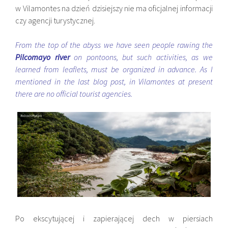
w Vilamontes na dzień dzisiejszy nie ma oficjalnej informacji
czy agencji turystycznej.
From the top of the abyss we have seen people rawing the
Pilcomayo river
on pontoons, but such activities, as we
learned from leaflets, must be organized in advance. As I
mentioned in the last blog post, in Vilamontes at present
there are no official tourist agencies.
Po ekscytującej i zapierającej dech w piersiach