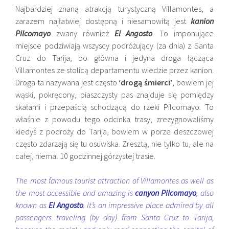
Najbardziej znaną atrakcją turystyczną Villamontes, a
zarazem najłatwiej dostępną i niesamowitą jest
kanion
Pilcomayo
zwany również
El Angosto
. To imponujące
miejsce podziwiają wszyscy podróżujący (za dnia) z Santa
Cruz do Tarija, bo główna i jedyna droga łącząca
Villamontes ze stolicą departamentu wiedzie przez kanion.
Droga ta nazywana jest często
‘drogą śmierci’
, bowiem jej
wąski, pokręcony, piaszczysty pas znajduje się pomiędzy
skałami i przepaścią schodzącą do rzeki Pilcomayo. To
właśnie z powodu tego odcinka trasy, zrezygnowaliśmy
kiedyś z podroży do Tarija, bowiem w porze deszczowej
często zdarzają się tu osuwiska. Zresztą, nie tylko tu, ale na
całej, niemal 10 godzinnej górzystej trasie.
The most famous tourist attraction of Villamontes as well as
the most accessible and amazing is
canyon Pilcomayo
, also
known as
El Angosto
. It’s an impressive place admired by all
passengers traveling (by day) from Santa Cruz to Tarija,