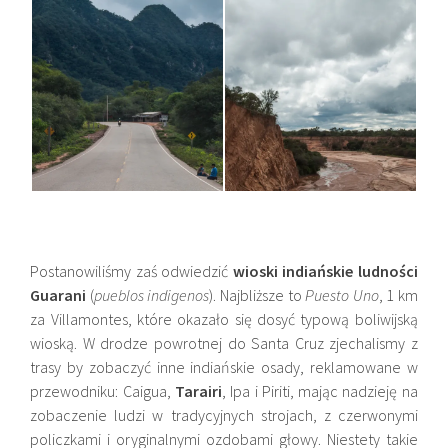
Postanowiliśmy zaś odwiedzić
wioski indiańskie ludności
Guarani
(
pueblos indigenos
). Najbliższe to
Puesto Uno
, 1 km
za Villamontes, które okazało się dosyć typową boliwijską
wioską. W drodze powrotnej do Santa Cruz zjechalismy z
trasy by zobaczyć inne indiańskie osady, reklamowane w
przewodniku: Caigua,
Tarairi
, Ipa i Piriti, mając nadzieję na
zobaczenie ludzi w tradycyjnych strojach, z czerwonymi
policzkami i oryginalnymi ozdobami głowy. Niestety takie