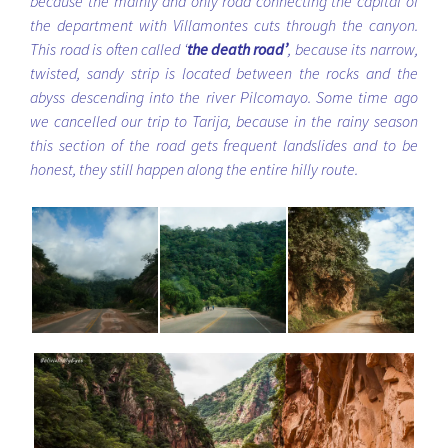
because the mainly and only road connecting the capital of
the department with Villamontes cuts through the canyon.
This road is often called ‘
the death road’
, because its narrow,
twisted, sandy strip is located between the rocks and the
abyss descending into the river Pilcomayo. Some time ago
we cancelled our trip to Tarija, because in the rainy season
this section of the road gets frequent landslides and to be
honest, they still happen along the entire hilly route.