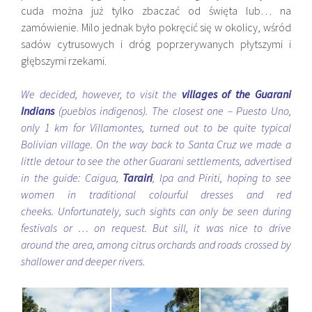
cuda można już tylko zbaczać od święta lub… na
zamówienie. Milo jednak było pokręcić się w okolicy, wśród
sadów cytrusowych i dróg poprzerywanych płytszymi i
głębszymi rzekami.
We decided, however, to visit the
villages of the Guarani
Indians
(pueblos indigenos). The closest one – Puesto Uno,
only 1 km for Villamontes, turned out to be quite typical
Bolivian village. On the way back to Santa Cruz we made a
little detour to see the other Guarani settlements, advertised
in the guide: Caigua,
Tarairi
, Ipa and Piriti, hoping to see
women in traditional colourful dresses and red
cheeks. Unfortunately, such sights can only be seen during
festivals or … on request. But sill, it was nice to drive
around the area, among citrus orchards and roads crossed by
shallower and deeper rivers.