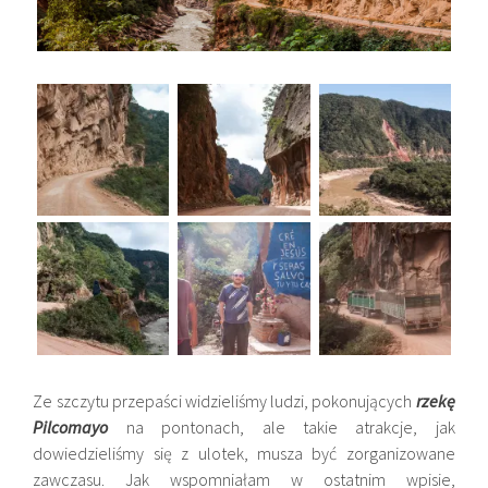
Ze szczytu przepaści widzieliśmy ludzi, pokonujących
rzekę
Pilcomayo
na pontonach, ale takie atrakcje, jak
dowiedzieliśmy się z ulotek, musza być zorganizowane
zawczasu. Jak wspomniałam w ostatnim wpisie,