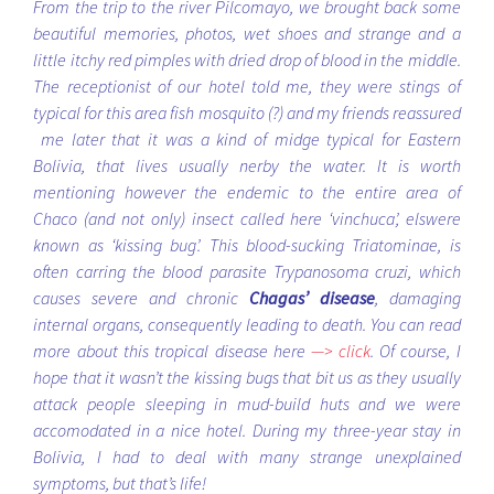
From the trip to the river Pilcomayo, we brought back some
beautiful memories, photos, wet shoes and strange and a
little itchy red pimples with dried drop of blood in the middle.
The receptionist of our hotel told me, they were stings of
typical for this area fish mosquito (?) and my friends reassured
me later that it was a kind of midge typical for Eastern
Bolivia, that lives usually nerby the water. It is worth
mentioning however the endemic to the entire area of
Chaco (and not only) insect called here ‘vinchuca’, elswere
known as ‘kissing bug’. This blood-sucking Triatominae, is
often carring the blood parasite Trypanosoma cruzi, which
causes severe and chronic
Chagas’ disease
, damaging
internal organs, consequently leading to death. You can read
more about this tropical disease here
—> click
. Of course, I
hope that it wasn’t the kissing bugs that bit us as they usually
attack people sleeping in mud-build huts and we were
accomodated in a nice hotel. During my three-year stay in
Bolivia, I had to deal with many strange unexplained
symptoms, but that’s life!