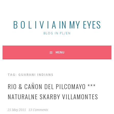
Skip
to
content
B O L I V I A IN MY EYES
BLOG IN PL/EN
MENU
TAG:
GUARANI INDIANS
RIO & CAÑON DEL PILCOMAYO ***
NATURALNE SKARBY VILLAMONTES
25 May 2015
13 Comments