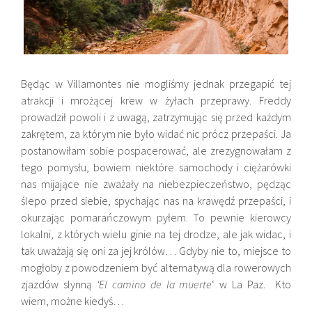
Będąc w Villamontes nie mogliśmy jednak przegapić tej
atrakcji i mrożącej krew w żyłach przeprawy. Freddy
prowadził powoli i z uwagą, zatrzymując się przed każdym
zakrętem, za którym nie było widać nic prócz przepaści. Ja
postanowiłam sobie pospacerować, ale zrezygnowałam z
tego pomysłu, bowiem niektóre samochody i ciężarówki
nas mijające nie zważały na niebezpieczeństwo, pędząc
ślepo przed siebie, spychając nas na krawędź przepaści, i
okurzając pomarańczowym pyłem. To pewnie kierowcy
lokalni, z których wielu ginie na tej drodze, ale jak widac, i
tak uważają się oni za jej królów… Gdyby nie to, miejsce to
mogłoby z powodzeniem być alternatywą dla rowerowych
zjazdów slynną
‘El camino de la muerte
‘ w La Paz. Kto
wiem, możne kiedyś…