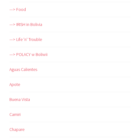
—> Food
—> IRISH in Bolivia
—> Life 'n' Trouble
—> POLACY w Boliwii
Aguas Calientes
Apote
Buena Vista
Camiri
Chapare