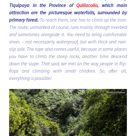
Tiquipaya in the Province of
Quillacollo
, which main
attraction are the picturesque waterfalls, surrounded by
primary forest.
To reach them, one has to climb up the river.
The route, unmarked of course, runs mainly through riverbed
and sometimes alongside it. You need to bring comfortable
shoes – not necessarily waterproof, but with thick and non-
slip sole. The rope also comes useful, because in some places
you have to climb the steep rocks, another time descend
down the slope. That said, we met on the way people in flip-
flops and climbing with small children. So, after all,
everything is possible!