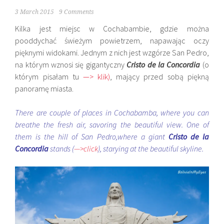
3 March 2015
9 Comments
Kilka jest miejsc w Cochabambie, gdzie można
pooddychać świeżym powietrzem, napawając oczy
pięknymi widokami. Jednym z nich jest wzgórze San Pedro,
na którym wznosi się gigantyczny
Cristo de la Concordia
(o
którym pisałam tu
—> klik
)
, mający przed sobą piękną
panoramę miasta.
There are couple of places in Cochabamba, where you can
breathe the fresh air, savoring the beautiful view. One of
them is the hill of San Pedro,where a giant
Cristo de la
Concordia
stands (
—>click
), starying at the beautiful skyline.