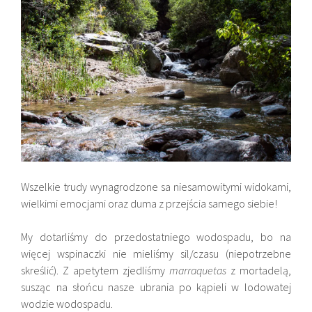
Wszelkie trudy wynagrodzone sa niesamowitymi widokami,
wielkimi emocjami oraz duma z przejścia samego siebie!
My dotarliśmy do przedostatniego wodospadu, bo na
więcej wspinaczki nie mieliśmy sil/czasu (niepotrzebne
skreślić). Z apetytem zjedliśmy
marraquetas
z mortadelą,
susząc na słońcu nasze ubrania po kąpieli w lodowatej
wodzie wodospadu.