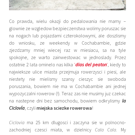
Co prawda, wielu okazji do pedalowania nie mamy –
glownie ze wzgledow bezpieczenstwa wolimy poruszac sie
na nogach lub pojazdami czterokolowymi, ale doszlismy
do wniosku, ze weekendy w Cochabambie, gdzie
zjezdzamy mniej wiecej raz w miesiacu, sa na tyle
spokojne, ze warto zainwestowac w jednoslady. Przez
ostatnie 2 lata ominelo nas kilka
‘
dias del peaton
‘
, kiedy to
najwieksze ulice miasta przejmuja rowerzysci i piesi, ale
niestety nie mielismy szansy cieszyc sie swoboda
poruszania, bowiem nie ma w Cochabambie ani jednej
wypozyczalni rowerow (!). Teraz zas nie musimy juz czekac
na nastepne dni bez samochodu, bowiem odkrylismy
la
Ciclovía
, czyli
miejska sciezke rowerowa
!
Ciclovia
ma 25 km dlugosci i zaczyna sie w polnocno-
zachodniej czesci miata, w dzielnicy
Cala Cala
. My