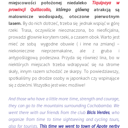
miejscowości położonej niedaleko
Tiquipaya w
prowincji Quillacollo
, którego glówną
atrakcją są
malownicze wodospady, otoczone pierwotnym
lasem.
By do nich dotrzeć, trzeba się jednak wspiąć w górę
rzeki. Trasa, oczywiście nieoznaczona, bo nieoficjalna,
prowadzi głownie korytem rzeki, a czasem obok. Warto jest
mieć ze sobą wygodne obuwie ( i inne na zmianę) –
niekoniecznie nieprzemakalne, ale z gruba i
antypoślizgową podeszwa. Przyda się również lina, bo w
niektórych miejscach trzeba wdrapywać się na strome
skały, innym razem schodzić ze skarpy. To powiedziawszy,
spotkaliśmy po drodze osoby w japonkach czy wspinające
się z dziećmi. Wszystko jest wiec możliwe!
And those who have a little more time, strength and courage,
they can go to the mountains surrounding Cochabamba. We
went there with our friends from the club
Bicis Verdes
, who
organize from time to time sightseeing and cycling tours,
also for tourists.
This time we went to town of Apote nerby