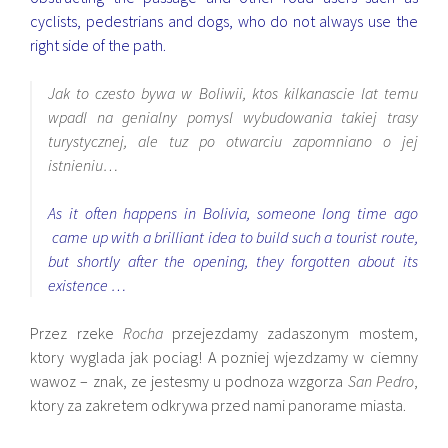
cyclists, pedestrians and dogs, who do not always use the
right side of the path.
Jak to czesto bywa w Boliwii, ktos kilkanascie lat temu
wpadl na genialny pomysl wybudowania takiej trasy
turystycznej, ale tuz po otwarciu zapomniano o jej
istnieniu…
As it often happens in Bolivia, someone long time ago
came up with a brilliant idea to build such a tourist route,
but shortly after the opening, they forgotten about its
existence …
Przez rzeke
Rocha
przejezdamy zadaszonym mostem,
ktory wyglada jak pociag! A pozniej wjezdzamy w ciemny
wawoz – znak, ze jestesmy u podnoza wzgorza
San Pedro
,
ktory za zakretem odkrywa przed nami panorame miasta.