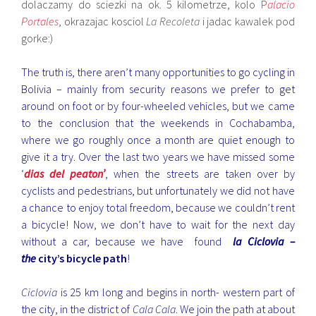
dolaczamy do sciezki na ok. 5 kilometrze, kolo
P
alacio
Portales
, okrazajac kosciol
La Recoleta
i jadac kawalek pod
gorke:)
The truth is, there aren’t many opportunities to go cycling in
Bolivia – mainly from security reasons we prefer to get
around on foot or by four-wheeled vehicles, but we came
to the conclusion that the weekends in Cochabamba,
where we go roughly once a month are quiet enough to
give it a try. Over the last two years we have missed some
‘
dias del peaton’
, when the streets are taken over by
cyclists and pedestrians, but unfortunately we did not have
a chance to enjoy total freedom, because we couldn’t rent
a bicycle! Now, we don’t have to wait for the next day
without a car, because we have found
la Ciclovia –
the
city’s bicycle path
!
Ciclovia
is 25 km long and begins in north- western part of
the city, in the district of
Cala Cala
. We join the path at about