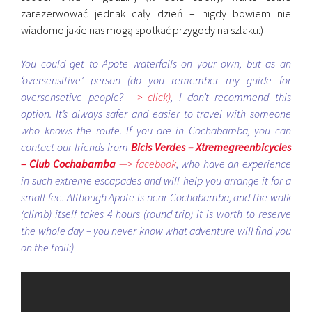
zarezerwować jednak cały dzień – nigdy bowiem nie
wiadomo jakie nas mogą spotkać przygody na szlaku:)
You could get to Apote waterfalls on your own, but as an
‘oversensitive’ person (do you remember my guide for
oversensetive people?
—> click)
, I don’t recommend this
option. It’s always safer and easier to travel with someone
who knows the route. If you are in Cochabamba, you can
contact our friends from
Bicis Verdes – Xtremegreenbicycles
– Club Cochabamba
—> facebook
, who have an experience
in such extreme escapades and will help you arrange it for a
small fee. Although Apote is near Cochabamba, and the walk
(climb) itself takes 4 hours (round trip) it is worth to reserve
the whole day – you never know what adventure will find you
on the trail:)