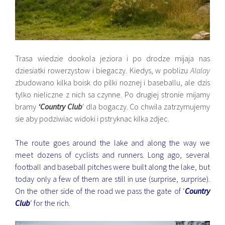
Trasa wiedzie dookola jeziora i po drodze mijaja nas
dziesiatki rowerzystow i biegaczy. Kiedys, w poblizu
Alalay
zbudowano kilka boisk do pilki noznej i baseballu, ale dzis
tylko nieliczne z nich sa czynne. Po drugiej stronie mijamy
bramy
‘Country Club
‘ dla bogaczy. Co chwila zatrzymujemy
sie aby podziwiac widoki i pstryknac kilka zdjec.
The route goes around the lake and along the way we
meet dozens of cyclists and runners. Long ago, several
football and baseball pitches were built along the lake, but
today only a few of them are still in use (surprise, surprise).
On the other side of the road we pass the gate of ‘
Country
Club
‘ for the rich.