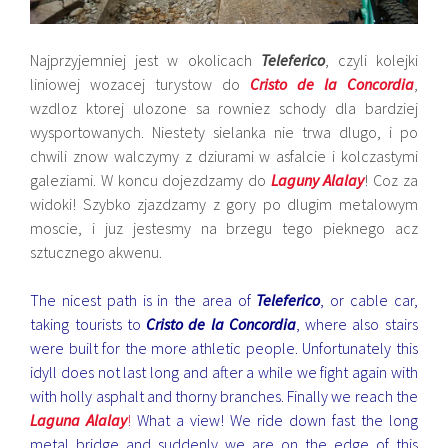
Najprzyjemniej jest w okolicach
Teleferico
, czyli kolejki
liniowej wozacej turystow do
Cristo
de la Concordia
,
wzdloz ktorej ulozone sa rowniez schody dla bardziej
wysportowanych. Niestety sielanka nie trwa dlugo, i po
chwili znow walczymy z dziurami w asfalcie i kolczastymi
galeziami. W koncu dojezdzamy do
Laguny Alalay
! Coz za
widoki! Szybko zjazdzamy z gory po dlugim metalowym
moscie, i juz jestesmy na brzegu tego pieknego acz
sztucznego akwenu.
The nicest path is in the area of
Teleferico
, or cable car,
taking tourists to
Cristo de la Concordia
, where also stairs
were built for the more athletic people. Unfortunately this
idyll does not last long and after a while we fight again with
with holly asphalt and thorny branches. Finally we reach the
Laguna Alalay
!
What a view! We ride down fast the long
metal bridge and suddenly we are on the edge of this