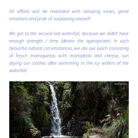
All efforts will be rewarded with amazing views, great
emotions and pride of surpassing oneself!
We got to the second last waterfall, because we didn’t have
enough strength / time (delete the appropriate). In such
beautiful natural circumstances, we ate our lunch consisting
of fresch marraquetas with mortadella and cheese, sun
drying our clothes after swimming in the icy waters of the
waterfall.