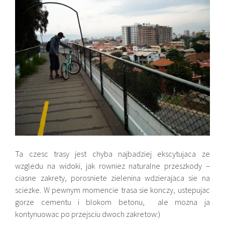
Ta czesc trasy jest chyba najbadziej ekscytujaca ze
wzgledu na widoki, jak rowniez naturalne przeszkody –
ciasne zakrety, porosniete zielenina wdzierajaca sie na
sciezke. W pewnym momencie trasa sie konczy, ustepujac
gorze cementu i blokom betonu, ale mozna ja
kontynuowac po przejsciu dwoch zakretow:)