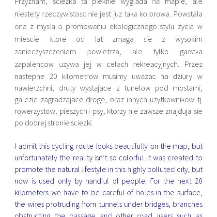
Przyznam, sciezka ta pieknie wyglada na mapie, ale
niestety rzeczywistosc nie jest juz taka kolorowa. Powstala
ona z mysla o promowaniu ekologicznego stylu zycia w
miescie ktore od lat zmaga sie z wysokim
zanieczyszczeniem powietrza, ale tylko garstka
zapalencow uzywa jej w celach rekreacyjnych.
Przez
nastepne 20 kilometrow musimy uwazac na dziury w
nawierzchni, druty wystajace z tunelow pod mostami,
galezie zagradzajace droge, oraz innych uzytkownikow tj.
rowerzystow, pieszych i psy, ktorzy nie zawsze znajduja sie
po dobrej stronie sciezki.
I admit this cycling route looks beautifully on the map, but
unfortunately the reality isn’t so colorful. It was created to
promote the natural lifestyle in this highly polluted city, but
now is used only by handful of people. For the next 20
kilometers we have to be careful of holes in the surface,
the wires protruding from tunnels under bridges, branches
obstructing the passage and other road users such as