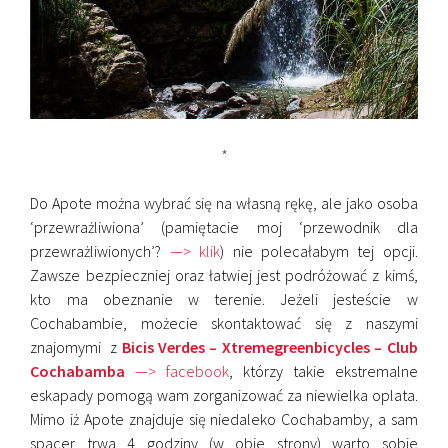
*
Do
Apote można wybrać się na własną rękę, ale jako osoba
‘przewrażliwiona’ (pamiętacie moj ‘przewodnik dla
przewrażliwionych’?
—> klik
) nie polecałabym tej opcji.
Zawsze bezpieczniej oraz łatwiej jest podróżować z kimś,
kto ma obeznanie w terenie. Jeżeli jesteście w
Cochabambie, możecie skontaktować się z naszymi
znajomymi z
Bicis Verdes – Xtremegreenbicycles – Club
Cochabamba
—> facebook
, którzy takie ekstremalne
eskapady pomogą wam zorganizować za niewielka oplata.
Mimo iż Apote znajduje się niedaleko Cochabamby, a sam
spacer trwa 4 godziny (w obie strony) warto sobie