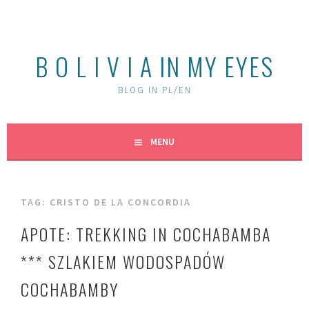
Skip
to
content
B O L I V I A IN MY EYES
BLOG IN PL/EN
MENU
TAG:
CRISTO DE LA CONCORDIA
APOTE: TREKKING IN COCHABAMBA
*** SZLAKIEM WODOSPADÓW
COCHABAMBY