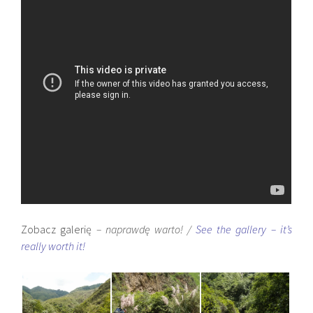
Zobacz galerię
– naprawdę warto! /
See the gallery – it’s
really worth it!