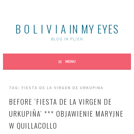
Skip
to
content
B O L I V I A IN MY EYES
BLOG IN PL/EN
MENU
TAG:
FIESTA DE LA VIRGEN DE URKUPINA
BEFORE ‘FIESTA DE LA VIRGEN DE
URKUPIÑA’ *** OBJAWIENIE MARYJNE
W QUILLACOLLO