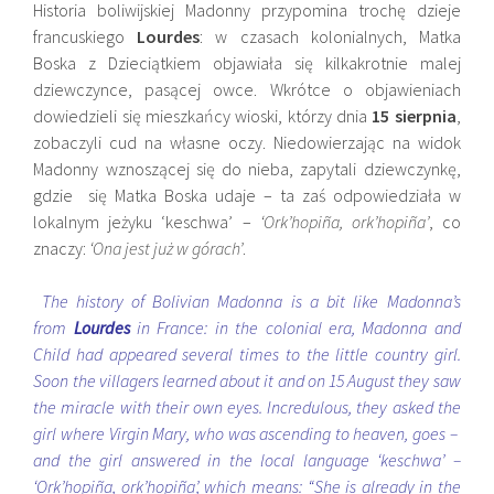
Historia boliwijskiej Madonny przypomina trochę dzieje
francuskiego
Lourdes
: w czasach kolonialnych, Matka
Boska z Dzieciątkiem objawiała się kilkakrotnie malej
dziewczynce, pasącej owce. Wkrótce o objawieniach
dowiedzieli się mieszkańcy wioski, którzy dnia
15 sierpnia
,
zobaczyli cud na własne oczy. Niedowierzając na widok
Madonny wznoszącej się do nieba, zapytali dziewczynkę,
gdzie się Matka Boska udaje – ta zaś odpowiedziała w
lokalnym jeżyku ‘keschwa’ –
‘Ork’hopiña, ork’hopiña’
, co
znaczy:
‘Ona jest już w górach’
.
The history of Bolivian Madonna is a bit like Madonna’s
from
Lourdes
in France: in the colonial era, Madonna and
Child had appeared several times to the little country girl.
Soon the villagers learned about it and on 15 August they saw
the miracle with their own eyes. Incredulous, they asked the
girl where Virgin Mary, who was ascending to heaven, goes –
and the girl answered in the local language ‘keschwa’ –
‘Ork’hopiña, ork’hopiña’, which means: “She is already in the