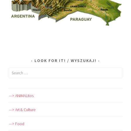
LOOK FOR IT! / WYSZUKAJ!
Search
for:
—> ANIMALitos
—> Art & Culture
—> Food