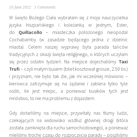
10 June 2012
5 Comments
W święto Bożego Ciała wybrałam się z moja nauczycielka
języka hiszpańskiego i koleżanką w jednym, Ester,
do
Quillacollo
– miasteczka położonego nieopodal
Cochabamby (w zasadzie będącego jedna z dzielnic
miasta). Celem naszej wyprawy była parada tańców
tradycyjnych z okazji święta religijnego, o których uczyłam
się przez ostatni tydzień. Na miejsce dojechaliśmy
Taxi
Trufi
– czyli małym busem (bilet kosztował grosze, 2.50 bs.)
i przyznam, nie było tak źle, jak mi wcześniej mówiono –
kierowca zatrzymuje się na żądanie i zabiera tylko tyle
osób, ile jest miejsc, a ponieważ busików tych jest
mnóstwo, to nie ma problemu z dojazdem.
Gdy dotarliśmy na miejsce, przywitały nas tłumy ludzi,
czekających na widowisko wzdłuż głównej drogi (która
została zamknięta dla ruchu samochodowego), a ponieważ
mieliśmy trochę czasu do rozpoczęcia parady – poszłyśmy