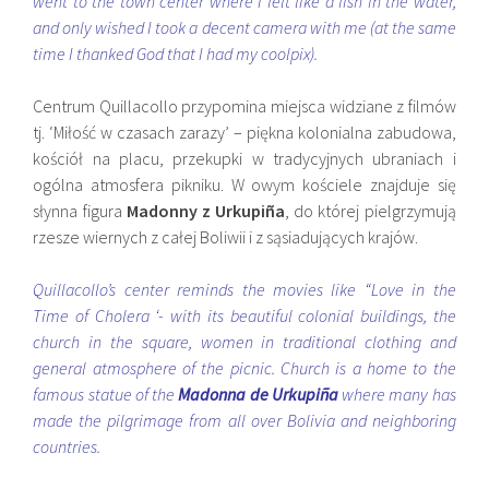
went to the town center where I felt like a fish in the water,
and only wished I took a decent camera with me (at the same
time I thanked God that I had my coolpix).
Centrum Quillacollo przypomina miejsca widziane z filmów
tj. ‘Miłość w czasach zarazy’ – piękna kolonialna zabudowa,
kościół na placu, przekupki w tradycyjnych ubraniach i
ogólna atmosfera pikniku. W owym kościele znajduje się
słynna figura
Madonny z Urkupiña
, do której pielgrzymują
rzesze wiernych z całej Boliwii i z sąsiadujących krajów.
Quillacollo’s center reminds the movies like “Love in the
Time of Cholera ‘- with its beautiful colonial buildings, the
church in the square, women in traditional clothing and
general atmosphere of the picnic. Church is a home to the
famous statue of the
Madonna de Urkupiña
where many has
made the pilgrimage from all over Bolivia and neighboring
countries.