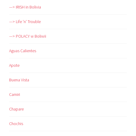
—> IRISH in Bolivia
—> Life 'n' Trouble
—> POLACY w Boliwii
Aguas Calientes
Apote
Buena Vista
Camiri
Chapare
Chochis