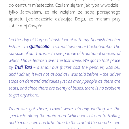
do centrum miasteczka. Czułam się tam jak ryba w wodzie i
tylko żałowałam, ze nie wzięłam ze sobą porządnego
aparatu (jednocześnie dziękując Bogu, ze miałam przy
sobie mój
Coolpix
).
On the day of Corpus Christi I went with my Spanish teacher
Esther – to
Quillacollo
– a small town near Cochabamba. The
purpose of our trip was to see parade of traditional dances, of
which I have learned over the last week. We got to that place
by
Trufi Taxi
– a small bus (ticket cost the pennies, 2.50 bs.)
and I admit, it was not as bad as I was told before – the driver
stops on demand and takes just as many people as there are
seats, and since there are plenty of buses, there is no problem
to get enywhere.
When we got there, crowd were already waiting for the
spectacle along the main road (which was closed to traffic),
and because we had little time to the start of the parade – we