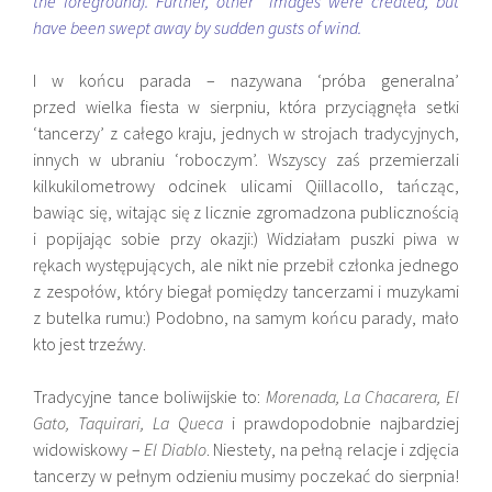
the foreground). Further, other images were created, but
have been swept away by sudden gusts of wind.
I w końcu parada – nazywana ‘próba generalna’
przed wielka fiesta w sierpniu, która przyciągnęła setki
‘tancerzy’ z całego kraju, jednych w strojach tradycyjnych,
innych w ubraniu ‘roboczym’. Wszyscy zaś przemierzali
kilkukilometrowy odcinek ulicami Qiillacollo, tańcząc,
bawiąc się, witając się z licznie zgromadzona publicznością
i popijając sobie przy okazji:) Widziałam puszki piwa w
rękach występujących, ale nikt nie przebił członka jednego
z zespołów, który biegał pomiędzy tancerzami i muzykami
z butelka rumu:) Podobno, na samym końcu parady, mało
kto jest trzeźwy.
Tradycyjne tance boliwijskie to:
Morenada, La Chacarera, El
Gato, Taquirari, La Queca
i prawdopodobnie najbardziej
widowiskowy –
El Diablo
. Niestety, na pełną relacje i zdjęcia
tancerzy w pełnym odzieniu musimy poczekać do sierpnia!