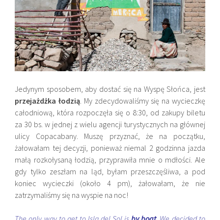
Jedynym sposobem, aby dostać się na Wyspę Słońca, jest
przejażdżka łodzią
. My zdecydowaliśmy się na wycieczkę
całodniową, która rozpoczęła się o 8:30, od zakupy biletu
za 30
bs. w jednej z wielu agencji turystycznych na głównej
ulicy Copacabany. Muszę przyznać, że na początku,
żałowałam tej decyzji, ponieważ niemal 2 godzinna jazda
małą rozkołysaną łodzią, przyprawiła mnie o mdłości. Ale
gdy tylko zeszłam na ląd, byłam przeszczęśliwa, a pod
koniec wycieczki (około 4 pm), żałowałam, że nie
zatrzymaliśmy się na wyspie na noc!
The only way to get to Isla del Sol is
by boat
. We decided to