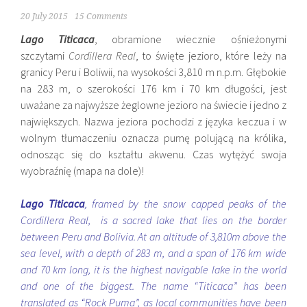
20 July 2015
15 Comments
Lago Titicaca
, obramione wiecznie ośnieżonymi
szczytami
Cordillera Real
, to święte jezioro, które leży na
granicy Peru i Boliwii, na wysokości 3,
810 m n.p.m. Głębokie
na 283 m, o szerokości 176 km i 70 km długości, jest
uważane za najwyższe żeglowne jezioro na świecie i jedno z
największych. Nazwa jeziora pochodzi z języka keczua i w
wolnym tłumaczeniu oznacza pumę polującą na królika,
odnosząc się do kształtu akwenu. Czas wytężyć swoja
wyobraźnię (mapa na dole)!
Lago Titicaca
, framed by the snow capped peaks of the
Cordillera Real, is a sacred lake that lies on the border
between Peru and Bolivia. At an altitude of 3,810m above the
sea level, with a depth of 283 m, and a span of 176 km wide
and 70 km long, it is the highest navigable lake in the world
and one of the biggest. The name “Titicaca” has been
translated as “Rock Puma”, as local communities have been