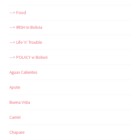
—> Food
—> IRISH in Bolivia
—> Life 'n' Trouble
—> POLACY w Boliwii
Aguas Calientes
Apote
Buena Vista
Camiri
Chapare