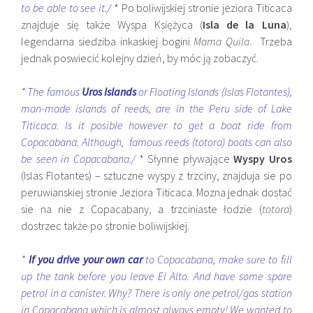
to be able to see it./
* Po boliwijskiej stronie jeziora Titicaca
znajduje się także Wyspa Księżyca (
Isla de la Luna
),
legendarna siedziba inkaskiej bogini
Mama Quila
. Trzeba
jednak poswiecić kolejny dzień, by móc ją zobaczyć.
* The famous
Uros Islands
or Floating Islands (Islas Flotantes),
man-made islands of reeds, are in the Peru side of Lake
Titicaca. Is it posible however to get a boat ride from
Copacabana. Although, famous reeds (totora) boats can also
be seen in Copacabana./
* Słynne pływające
Wyspy Uros
(Islas Flotantes) – sztuczne wyspy z trzciny, znajduja sie po
peruwianskiej stronie Jeziora Titicaca. Mozna jednak dostać
sie na nie z Copacabany, a trzciniaste łodzie (
totora
)
dostrzec także po stronie boliwijskiej.
*
If you drive
your own car
to Copacabana, make sure to fill
up the tank before you leave El Alto. And have some spare
petrol in a canister. Why? There is only one petrol/gas station
in Copacabana which is almost always empty! We wanted to