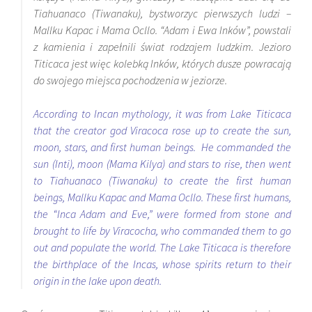
Tiahuanaco (
Tiwanaku), by
stworzyc pierwszych ludzi –
Mallku
Kapac i Mama
Ocllo
. “Adam i Ewa Inków”, powstali
z kamienia i zapełnili świat rodzajem ludzkim. Jezioro
Titicaca jest więc kolebką Inków, których dusze powracają
do swojego miejsca pochodzenia w jeziorze.
According to Incan mythology, it was from Lake Titicaca
that the creator god Viracoca rose up to create the sun,
moon, stars, and first human beings. He commanded the
sun (Inti), moon (Mama Kilya) and stars to rise, then went
to Tiahuanaco (Tiwanaku) to create the first human
beings, Mallku Kapac and Mama Ocllo. These first humans,
the “Inca Adam and Eve,” were formed from stone and
brought to life by Viracocha, who commanded them to go
out and populate the world. The Lake Titicaca is therefore
the birthplace of the Incas, whose spirits return to their
origin in the lake upon death.