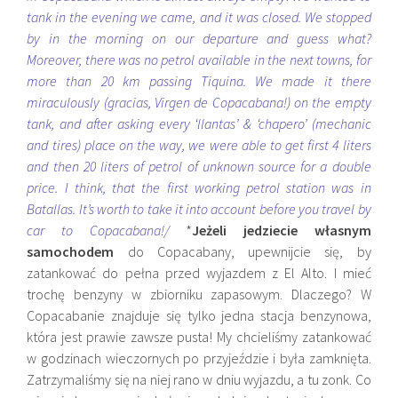
tank in the evening we came, and it was closed. We stopped
by in the morning on our departure and guess what?
Moreover, there was no petrol available in the next towns, for
more than 20 km passing Tiquina. We made it there
miraculously (gracias, Virgen de Copacabana!) on the empty
tank, and after asking every ‘llantas’ & ‘chapero’ (mechanic
and tires) place on the way, we were able to get first 4 liters
and then 20 liters of petrol of unknown source for a double
price. I think, that the first working petrol station was in
Batallas. It’s worth to take it into account before you travel by
car to Copacabana!/
*
Jeżeli jedziecie własnym
samochodem
do Copacabany, upewnijcie się, by
zatankować do pełna przed wyjazdem z El Alto. I mieć
trochę benzyny w zbiorniku zapasowym. Dlaczego? W
Copacabanie znajduje się tylko jedna stacja benzynowa,
która jest prawie zawsze pusta! My chcieliśmy zatankować
w godzinach wieczornych po przyjeździe i była zamknięta.
Zatrzymaliśmy się na niej rano w dniu wyjazdu, a tu
zonk. Co