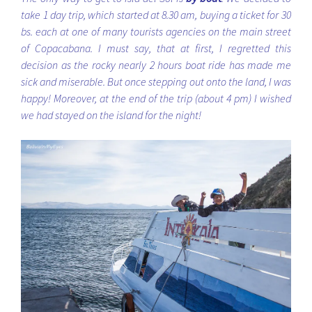
take 1 day trip, which started at 8.30 am, buying a ticket for 30
bs. each at one of many tourists agencies on the main street
of Copacabana. I must say, that at first, I regretted this
decision as the rocky nearly 2 hours boat ride has made me
sick and miserable. But once stepping out onto the land, I was
happy! Moreover, at the end of the trip (about 4 pm) I wished
we had stayed on the island for the night!