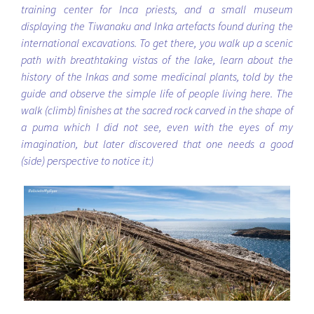
training center for Inca priests, and a small museum
displaying the Tiwanaku and Inka artefacts found during the
international excavations. To get there, you walk up a scenic
path with breathtaking vistas of the lake, learn about the
history of the Inkas and some medicinal plants, told by the
guide and observe the simple life of people living here. The
walk (climb) finishes at the sacred rock carved in the shape of
a puma which I did not see, even with the eyes of my
imagination, but later discovered that one needs a good
(side) perspective to notice it:)