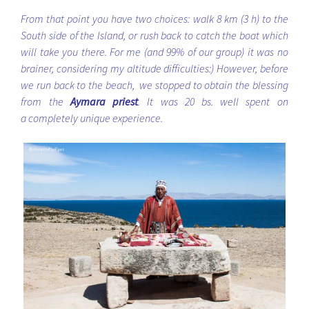
From that point you have two choices: walk 8 km (3 h) to the
South side of the Island, or rush back to catch the boat which
will take you there. For me (and 99% of our group) it was no
brainer, considering my altitude difficulties:) However, before
we run back to the beach, we stopped to obtain the blessing
from the
Aymara priest
. It was 20 bs. well spent on
a completely unique experience.