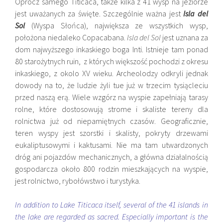
Oprócz samego Titicaca, także kilka z 41 wysp na jeziorze
jest uważanych za święte. Szczególnie ważna jest
Isla del
Sol
(Wyspa Słońca), największa ze wszystkich wysp,
położona niedaleko Copacabana.
Isla del Sol
jest uznana za
dom najwyższego inkaskiego boga
Inti. Istnieje tam ponad
80 starożytnych ruin, z których większość pochodzi z okresu
inkaskiego, z okolo XV wieku. Archeolodzy odkryli jednak
dowody na to, że ludzie żyli tue już w trzecim tysiącleciu
przed naszą erą. Wiele wzgórz na wyspie zapełniają tarasy
rolne, które dostosowują strome i skaliste tereny dla
rolnictwa już od niepamiętnych czasów. Geograficznie,
teren wyspy jest szorstki i skalisty, pokryty drzewami
eukaliptusowymi i kaktusami. Nie ma tam utwardzonych
dróg ani pojazdów mechanicznych, a główna działalnością
gospodarcza około 800 rodzin mieszkających na wyspie,
jest rolnictwo, rybołówstwo i turystyka.
In addition to Lake Titicaca itself, several of the 41 islands in
the lake are regarded as sacred. Especially important is the