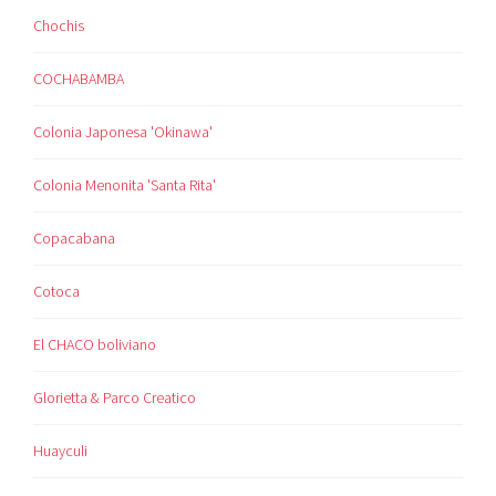
Chochis
COCHABAMBA
Colonia Japonesa 'Okinawa'
Colonia Menonita 'Santa Rita'
Copacabana
Cotoca
El CHACO boliviano
Glorietta & Parco Creatico
Huayculi