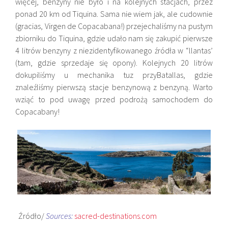
więcej, benzyny nie było i na kolejnych stacjach, przez
ponad 20 km od
Tiquina. Sama nie wiem jak, ale cudownie
(
gracias,
Virgen de Copacabana!) przejechaliśmy na pustym
zbiorniku do
Tiquina, gdzie udało nam się zakupić pierwsze
4 litrów benzyny z niezidentyfikowanego źródła w “
llantas’
(tam, gdzie sprzedaje się opony). Kolejnych 20 litrów
dokupiliśmy u mechanika tuz przy
Batallas, gdzie
znaleźliśmy pierwszą stacje benzynową z benzyną. Warto
wziąć to pod uwagę przed podrożą samochodem do
Copacabany!
Źródło/
Sources:
sacred-destinations.com