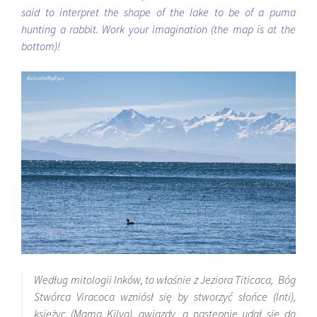
said to interpret the shape of the lake to be of a puma
hunting a rabbit. Work your imagination (the map is at the
bottom)!
Według mitologii Inków, to właśnie z Jeziora Titicaca, Bóg
Stwórca
Viracoca
wzniósł się by stworzyć słońce (Inti),
księżyc (Mama Kilya), gwiazdy, a następnie udał się do