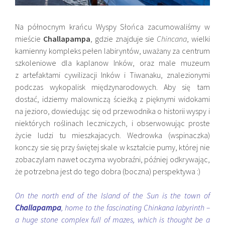
Na północnym krańcu Wyspy Słońca zacumowaliśmy w
mieście
Challapampa
, gdzie znajduje sie
Chincana
, wielki
kamienny kompleks pełen labiryntów, uważany za centrum
szkoleniowe dla kaplanow Inków, oraz male muzeum
z artefaktami cywilizacji Inków i Tiwanaku, znalezionymi
podczas wykopalisk międzynarodowych. Aby się tam
dostać, idziemy malowniczą ścieżką z pięknymi widokami
na jezioro, dowiedując się od przewodnika o historii wyspy i
niektórych roślinach leczniczych, i obserwowując proste
życie ludzi tu mieszkajacych. Wedrowka (wspinaczka)
konczy sie się przy świętej skale w kształcie pumy, której nie
zobaczylam nawet oczyma wyobraźni, później odkrywając,
że potrzebna jest do tego dobra (boczna) perspektywa :)
On the north end of the Island of the Sun is the town of
Challapampa
, home to the fascinating Chinkana labyrinth –
a huge stone complex full of mazes, which is thought be a