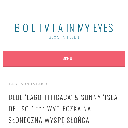
Skip
to
content
B O L I V I A IN MY EYES
BLOG IN PL/EN
MENU
TAG:
SUN ISLAND
BLUE ‘LAGO TITICACA’ & SUNNY ‘ISLA
DEL SOL’ *** WYCIECZKA NA
SŁONECZNĄ WYSPĘ SŁOŃCA