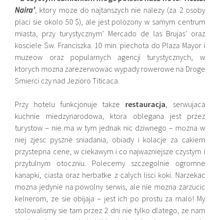
Naira’
, ktory moze do najtanszych nie nalezy (za 2 osoby
placi sie okolo 50 $), ale jest polozony w samym centrum
miasta, przy turystycznym’ Mercado de las Brujas’ oraz
kosciele Sw. Franciszka. 10 min. piechota do Plaza Mayor i
muzeow oraz popularnych agencji turystycznych, w
ktorych mozna zarezerwowac wypady rowerowe na Droge
Smierci czy nad Jezioro Titicaca.
Przy hotelu funkcjonuje takze
restauracja
, serwujaca
kuchnie miedzynarodowa, ktora oblegana jest przez
turystow – nie ma w tym jednak nic dziwnego – mozna w
niej zjesc pyszne sniadania, obiady i kolacje za cakiem
przystepna cene, w ciekawym i co najwazniejsze czystym i
przytulnym otoczniu. Polecemy szczegolnie ogromne
kanapki, ciasta oraz herbatke z calych lisci koki. Narzekac
mozna jedynie na powolny serwis, ale nie mozna zarzucic
kelnerom, ze sie obijaja – jest ich po prostu za malo! My
stolowalismy sie tam przez 2 dni nie tylko dlatego, ze nam