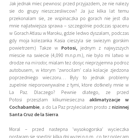
Jak jednak miec pewnosc przed przyjazdem, ze nie nalezy
sie do grupy nieszczesliwcow? Ja juz kilka lat temu
przekonalam sie, ze wspinaczka po gorach nie jest dla
mnie najlatwiejsza sprawa – szczegolnie podczas spaceru
w Gorach Atlasu w Maroku, gdzie ledwo dyszalam, podczas
gdy moja kolezanka Kasia cieszyla sie swiezym gorskim
powietrzem:) Takze w
Potosi,
jednym z najwyzszych
miescie na swiecie (4,090 m.n.p.m.), nie bylo mi latwo w
drodze na
mirador,
mialam tez dosyc nieprzyjemna podroz
autobusem, w ktorym ‘zwrocilam’ cala kolacje zjedzona
poprzedniego wieczoru… Byly to jednak problemy
zupelnie nieporownywalne z tymi, ktore dotknely mnie w
La Paz. Dlaczego? Pewnie dlatego, ze przed
Potosi przeszlam kilkumiesieczna
aklimatyzacje w
Cochabambie
, a do La Paz przylecialam prosto z
nizinnej
Santa Cruz de la Sierra
.
Moral – przed nastepna ‘wysokogorska’ wycieczka
postaram sie spedzic kilka dni wyzej n.p.m., co tez polecam