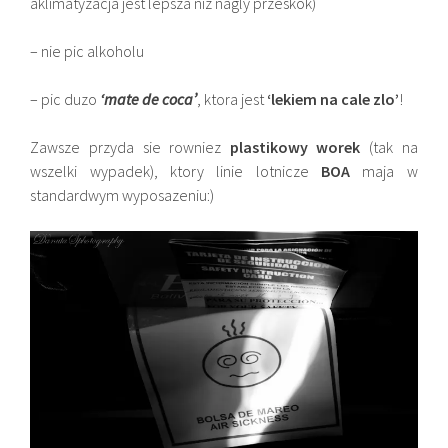
aklimatyzacja jest lepsza niz nagly przeskok)
– nie pic alkoholu
– pic duzo
‘mate de coca’
, ktora jest
‘lekiem na cale zlo’
!
Zawsze przyda sie rowniez
plastikowy worek
(tak na
wszelki wypadek), ktory linie lotnicze
BOA
maja w
standardwym wyposazeniu:)