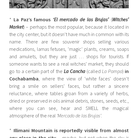
*
La Paz’s famous
‘El mercado de las Brujas’
(
Witches’
Market
) – perhaps the most popular, because it located in
the city center, but it doesn’t have much in common with its
name. There are few souvenir shops selling various
medications, lamas fetuses, ‘magic’ plants, creams, soaps
and amulets, but they are just … shops for tourists. If
someone wants to see a real witches’ market, they should
go to a certain part of the
La Cancha
(called
La Pampa
)
in
Cochabamba
, where the view of ‘white faces’ doesn’t
bring a smile on sellers’ faces, but rather a sincere
reluctance, where tables groan from a variety of herbs,
dried or preserved in oils animal debris, stones, seeds, etc.,
where you can see, hear and SMELL the magical
atmosphere of the real
‘Mercado de las Brujas’
.
*
Illimani Mountain is reportedly visible from almost
any place in the city
– maybe, but not when the sky is