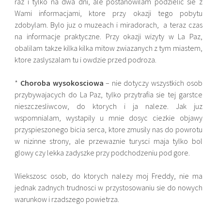
raz i tylko na dwa dni, ale postanowilam podzielic sie z
Wami informacjami, ktore przy okazji tego pobytu
zdobylam. Bylo juz o muzeach i miradorach, a teraz czas
na informacje praktyczne. Przy okazji wizyty w La Paz,
obalilam takze kilka kilka mitow zwiazanych z tym miastem,
ktore zaslyszalam tu i owdzie przed podroza.
*
Choroba wysokosciowa
– nie dotyczy wszystkich osob
przybywajacych do La Paz, tylko przytrafia sie tej garstce
nieszczesliwcow, do ktorych i ja naleze. Jak juz
wspomnialam, wystapily u mnie dosyc ciezkie objawy
przyspieszonego bicia serca, ktore zmusily nas do powrotu
w nizinne strony, ale przewaznie turysci maja tylko bol
glowy czy lekka zadyszke przy podchodzeniu pod gore.
Wiekszosc osob, do ktorych nalezy moj Freddy, nie ma
jednak zadnych trudnosci w przystosowaniu sie do nowych
warunkow i rzadszego powietrza.