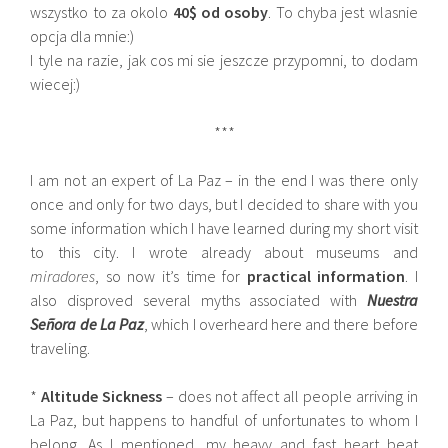
wszystko to za okolo
40$ od osoby
. To chyba jest wlasnie
opcja dla mnie:)
I tyle na razie, jak cos mi sie jeszcze przypomni, to dodam
wiecej:)
***
I am not an expert of La Paz – in the end I was there only
once and only for two days, but I decided to share with you
some information which I have learned during my short visit
to this city. I wrote already about museums and
miradores
, so now it’s time for
practical information
. I
also disproved several myths associated with
Nuestra
Señora de La Paz
, which I overheard here and there before
traveling.
*
Altitude Sickness
– does not affect all people arriving in
La Paz, but happens to handful of unfortunates to whom I
belong. As I mentioned, my heavy and fast heart beat