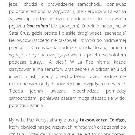
jezeli chodzi o prowadzenie samochodu, poniewaz
polozone jest ono na wzgorzach, ale kierowcy w La Paz sa
zazwyczaj bardzo ostrozni i podchodza do kierowania
pojazdu
‘con calma’
(ze spokojem). Zupelnie inaczej niz w
Sata Cruz, gdzie proste i plaskie drogi wrecz ‘zachecaja’
kierowcow (szczegolnie taksowek i
micros
) do nadmiernej
predkosci. Dla nas kazda podroz z lotniska do apartamentu
wydaje sie byc bardziej ryzykowna niz przelot samolotem
podczas burzy… A piesi? W La Paz niemal kazde
skrzyzowanie ma semafory oraz zebre ( w odroznieniu od
innych miast), reguly przechodzenia przez jezdnie nie
roznia sie wiec od tych powszechnie przyjetych na swiecie.
Trzeba jednak uwazac przechodzac pomiedzy
samochodami, poniewaz czasem moga staczac sie w dol
podczas ruszania.
My w La Paz korzystalismy z uslug
taksowkarza Edie’go
,
ktory obwiozl nas po wszystkich
miradorach
oraz zabral do
szpitala i
‘Valle de la Luna’.
Mysle, ze jest to dobry pomysl