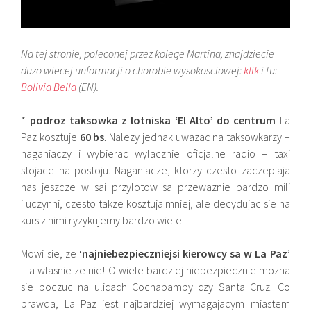
Na tej stronie, poleconej przez kolege Martina, znajdziecie
duzo wiecej unformacji o chorobie wysokosciowej:
klik
i tu:
Bolivia Bella
(EN).
*
podroz taksowka z lotniska ‘El Alto’ do centrum
La
Paz kosztuje
60 bs
. Nalezy jednak uwazac na taksowkarzy –
naganiaczy i wybierac wylacznie oficjalne radio – taxi
stojace na postoju. Naganiacze, ktorzy czesto zaczepiaja
nas jeszcze w sai przylotow sa przewaznie bardzo mili
i uczynni, czesto takze kosztuja mniej, ale decydujac sie na
kurs z nimi ryzykujemy bardzo wiele.
Mowi sie, ze
‘najniebezpieczniejsi kierowcy sa w La Paz’
– a wlasnie ze nie! O wiele bardziej niebezpiecznie mozna
sie poczuc na ulicach Cochabamby czy Santa Cruz. Co
prawda, La Paz jest najbardziej wymagajacym miastem