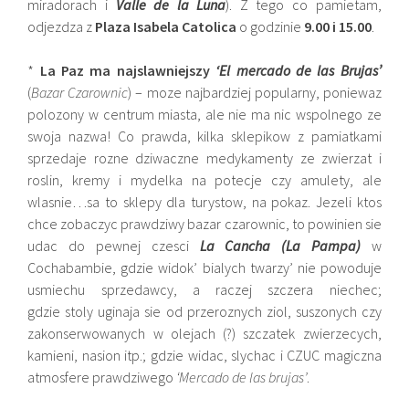
miradorach i
Valle de la Luna
). Z tego co pamietam,
odjezdza z
Plaza Isabela Catolica
o godzinie
9.00 i 15.00
.
*
La Paz ma najslawniejszy
‘El mercado de las Brujas’
(
Bazar Czarownic
) – moze najbardziej popularny, poniewaz
polozony w centrum miasta, ale nie ma nic wspolnego ze
swoja nazwa! Co prawda, kilka sklepikow z pamiatkami
sprzedaje rozne dziwaczne medykamenty ze zwierzat i
roslin, kremy i mydelka na potecje czy amulety, ale
wlasnie…sa to sklepy dla turystow, na pokaz. Jezeli ktos
chce zobaczyc prawdziwy bazar czarownic, to powinien sie
udac do pewnej czesci
La Cancha (La Pampa)
w
Cochabambie, gdzie widok’ bialych twarzy’ nie powoduje
usmiechu sprzedawcy, a raczej szczera niechec;
gdzie stoly uginaja sie od przeroznych ziol, suszonych czy
zakonserwowanych w olejach (?) szczatek zwierzecych,
kamieni, nasion itp.; gdzie widac, slychac i CZUC magiczna
atmosfere prawdziwego
‘Mercado de las brujas’
.