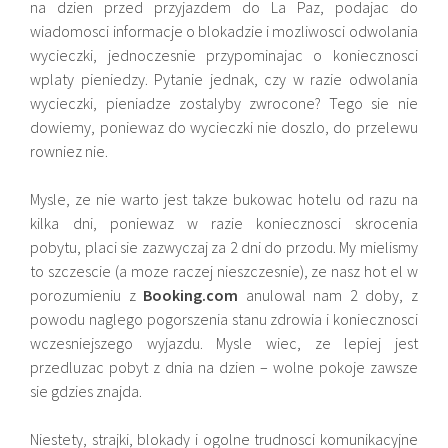
na dzien przed przyjazdem do La Paz, podajac do
wiadomosci informacje o blokadzie i mozliwosci odwolania
wycieczki, jednoczesnie przypominajac o koniecznosci
wplaty pieniedzy. Pytanie jednak, czy w razie odwolania
wycieczki, pieniadze zostalyby zwrocone? Tego sie nie
dowiemy, poniewaz do wycieczki nie doszlo, do przelewu
rowniez nie.
Mysle, ze nie warto jest takze bukowac hotelu od razu na
kilka dni, poniewaz w razie koniecznosci skrocenia
pobytu, placi sie zazwyczaj za 2 dni do przodu. My mielismy
to szczescie (a moze raczej nieszczesnie), ze nasz hot el w
porozumieniu z
Booking.com
anulowal nam 2 doby, z
powodu naglego pogorszenia stanu zdrowia i koniecznosci
wczesniejszego wyjazdu. Mysle wiec, ze lepiej jest
przedluzac pobyt z dnia na dzien – wolne pokoje zawsze
sie gdzies znajda.
Niestety, strajki, blokady i ogolne trudnosci komunikacyjne