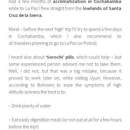
had a few months of
acclimatization in Cochabamba
while to La Paz I flew straight from the
lowlands of Santa
Cruz de la Sierra.
Moral – before the next ‘high’ trip I’ll try to spend a few days
in Cochabamba, which I also recommend to
all travelers planning to go to La Paz (or Potosi).
I heard also about
‘Sorochi’ pills
, which could help – but
some experienced person advised me not to take them.
Well, I did not, but that was a big mistake, because it
proved to work later on, while visiting Uyuni. However,
according to Bolivians to ease the symptoms of high
altitude sickness the best is to:
– Drink plenty of water
– Eat easily digestible meals (or not eat at all for a few hours
before the trip!)