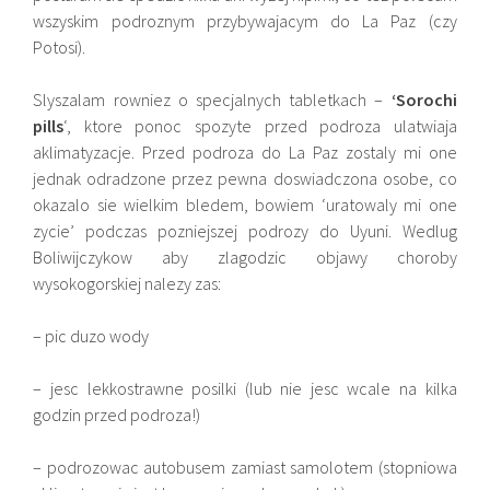
wszyskim podroznym przybywajacym do La Paz (czy
Potosi).
Slyszalam rowniez o specjalnych tabletkach –
‘Sorochi
pills
‘, ktore ponoc spozyte przed podroza ulatwiaja
aklimatyzacje. Przed podroza do La Paz zostaly mi one
jednak odradzone przez pewna doswiadczona osobe, co
okazalo sie wielkim bledem, bowiem ‘uratowaly mi one
zycie’ podczas pozniejszej podrozy do Uyuni. Wedlug
Boliwijczykow aby zlagodzic objawy choroby
wysokogorskiej nalezy zas:
– pic duzo wody
– jesc lekkostrawne posilki (lub nie jesc wcale na kilka
godzin przed podroza!)
– podrozowac autobusem zamiast samolotem (stopniowa