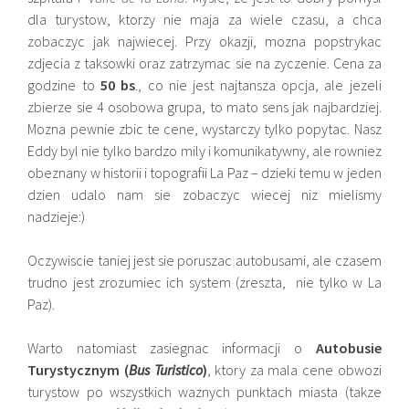
dla turystow, ktorzy nie maja za wiele czasu, a chca
zobaczyc jak najwiecej. Przy okazji, mozna popstrykac
zdjecia z taksowki oraz zatrzymac sie na zyczenie. Cena za
godzine to
50 bs
., co nie jest najtansza opcja, ale jezeli
zbierze sie 4 osobowa grupa, to mato sens jak najbardziej.
Mozna pewnie zbic te cene, wystarczy tylko popytac. Nasz
Eddy byl nie tylko bardzo mily i komunikatywny, ale rowniez
obeznany w historii i topografii La Paz – dzieki temu w jeden
dzien udalo nam sie zobaczyc wiecej niz mielismy
nadzieje:)
Oczywiscie taniej jest sie poruszac autobusami, ale czasem
trudno jest zrozumiec ich system (zreszta, nie tylko w La
Paz).
Warto natomiast zasiegnac informacji o
Autobusie
Turystycznym (
Bus Turistico
)
, ktory za mala cene obwozi
turystow po wszystkich waznych punktach miasta (takze