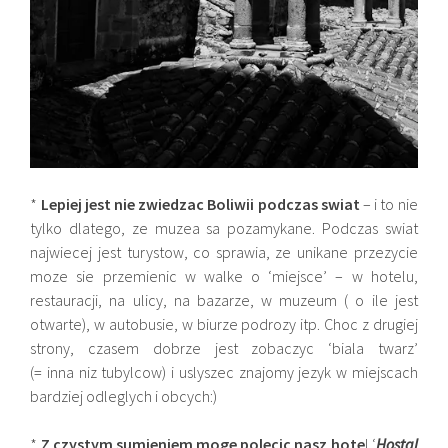
*
Lepiej jest nie zwiedzac Boliwii podczas swiat
– i to nie
tylko dlatego, ze muzea sa pozamykane. Podczas swiat
najwiecej jest turystow, co sprawia, ze unikane przezycie
moze sie przemienic w walke o ‘miejsce’ – w hotelu,
restauracji, na ulicy, na bazarze, w muzeum ( o ile jest
otwarte), w autobusie, w biurze podrozy itp. Choc z drugiej
strony, czasem dobrze jest zobaczyc ‘biala twarz’
(= inna niz tubylcow) i uslyszec znajomy jezyk w miejscach
bardziej odleglych i obcych:)
*
Z czystym sumieniem moge polecic nasz hote
l ‘
Hostal