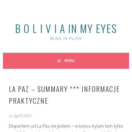
Skip
to
content
B O L I V I A IN MY EYES
BLOG IN PL/EN
MENU
LA PAZ – SUMMARY *** INFORMACJE
PRAKTYCZNE
11 April 2013
Ekspertem od La Paz nie jestem – w koncu bylam tam tylko