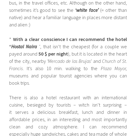
bus, in the travel offices, etc. Although on the other hand,
sometimes it’s good to see the
‘white face’
(= other than
native) and hear a familiar language in places more distant
and alien :)
*
With a clear conscience I can recommend the hotel
“
Hostal Naira
‘, that isn’t the cheapest (for a couple we
payed around
50 $ per night
), but it is located in the heart
of the city, nearby
‘Mercado de las Brujas
‘ and
Church of St.
Francis
. It’s also 10 min. walking to the
Plaza Mayor,
museums and popular tourist agencies where you can
book trips.
There is also a hotel restaurant with an international
cuisine, besieged by tourists – witch isn’t surprising –
it serves a delicious breakfast, lunch and dinner in
affordable prices, in an interesting and most importantly
clean and cozy atmosphere. I can recommend
especially huge sandwiches, cakes and tea made of whole