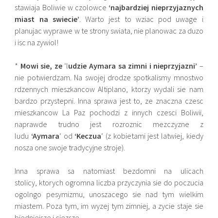
stawiaja Boliwie w czolowce
‘najbardziej nieprzyjaznych
miast na swiecie’
. Warto jest to wziac pod uwage i
planujac wyprawe w te strony swiata, nie planowac za duzo
i isc na zywiol!
*
Mowi sie, ze
‘l
udzie Aymara sa zimni i nieprzyjazni’
–
nie potwierdzam. Na swojej drodze spotkalismy mnostwo
rdzennych mieszkancow Altiplano, ktorzy wydali sie nam
bardzo przystepni. Inna sprawa jest to, ze znaczna czesc
mieszkancow La Paz pochodzi z innych czesci Boliwii,
naprawde trudno jest rozroznic mezczyzne z
ludu
‘Aymara
‘ od
‘Keczua
‘ (z kobietami jest latwiej, kiedy
nosza one swoje tradycyjne stroje).
Inna sprawa sa natomiast bezdomni na ulicach
stolicy, ktorych ogromna liczba przyczynia sie do poczucia
ogolngo pesymizmu, unoszacego sie nad tym wielkim
miastem. Poza tym, im wyzej tym zimniej, a zycie staje sie
biedniejsze i ciezsze.