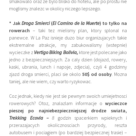
smakowalo oraz ze bylo blisko do hotelu, ale po prostu nie
moglismy znalezc w okolicy niczego lepszego.
* Jak
Droga Smierci
(
El Camino de la Muerte
) to tylko na
rowerach
– taki tez mielismy plan, ktory splonal na
panewce. W La Paz isnieje duzo biur organizujacych takie
ekstremalne atrakcje, my zabukowalismy (wstepnie)
wycieczke z
Vertigo Biking Bolivia,
ktore jest polecane jako
jedno z bezpieczniejszych. Za caly dzien (dojazd, rowery,
kaski, ubrania, lunch i napoje, zdjecia), czyli 4 godzinny
zjazd droga smierci, placi sie okolo
50$ od osoby
. Mozna
taniej, ale nie wiem, czy warto ryzykowac.
Coz jednak, kiedy nie jest sie pewnym swoich umiejetnosci
rowerowych? Otoz, znalazlam informacje o
wycieczce
pieszej po najniebezpieczniejszej drodze swiata,
Trekking Ecovia –
8
godzin spacerkiem wpieknych i
przerazajacych okolicznosciach przyrody, reszta
autobusem i pociagiem (po bardziej bezpiecznej trasie) –