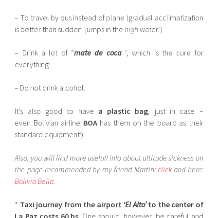
– To travel by bus instead of plane (gradual acclimatization
is better than sudden ‘jumps in the
high
water’)
– Drink a lot of “
mate de coca
‘, which is the cure for
everything!
– Do not drink alcohol.
It’s also good to have
a plastic bag
, just in case –
even Bolivian airline
BOA
has them on the board as their
standard equipment:)
Also, you will find more usefull info about altitude sickness on
the page recommended by my friend Martin:
click
and here:
Bolivia Bella
.
*
Taxi journey from the airport
‘El Alto’
to the center of
La Paz costs 60 bs
. One should, however, be careful and