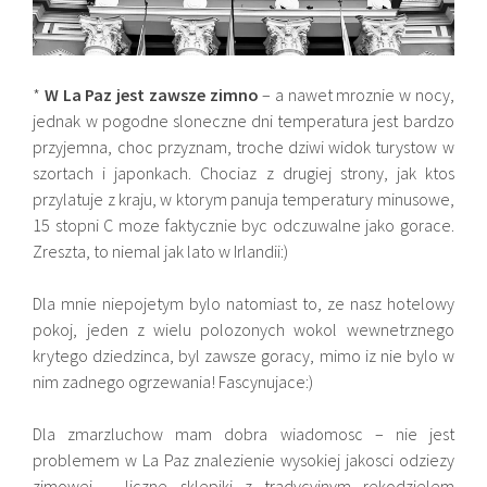
*
W La Paz jest zawsze zimno
– a nawet mroznie w nocy,
jednak w pogodne sloneczne dni temperatura jest bardzo
przyjemna, choc przyznam, troche dziwi widok turystow w
szortach i japonkach. Chociaz z drugiej strony, jak ktos
przylatuje z kraju, w ktorym panuja temperatury minusowe,
15 stopni C moze faktycznie byc odczuwalne jako gorace.
Zreszta, to niemal jak lato w Irlandii:)
Dla mnie niepojetym bylo natomiast to, ze nasz hotelowy
pokoj, jeden z wielu polozonych wokol wewnetrznego
krytego dziedzinca, byl zawsze goracy, mimo iz nie bylo w
nim zadnego ogrzewania! Fascynujace:)
Dla zmarzluchow mam dobra wiadomosc – nie jest
problemem w La Paz znalezienie wysokiej jakosci odziezy
zimowej – liczne sklepiki z tradycyjnym rekodzielem