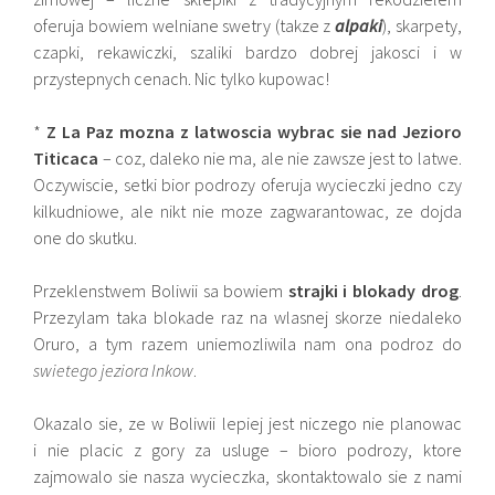
oferuja bowiem welniane swetry (takze z
alpaki
), skarpety,
czapki, rekawiczki, szaliki bardzo dobrej jakosci i w
przystepnych cenach. Nic tylko kupowac!
*
Z La Paz mozna z latwoscia wybrac sie nad Jezioro
Titicaca
– coz, daleko nie ma, ale nie zawsze jest to latwe.
Oczywiscie, setki bior podrozy oferuja wycieczki jedno czy
kilkudniowe, ale nikt nie moze zagwarantowac, ze dojda
one do skutku.
Przeklenstwem Boliwii sa bowiem
strajki i blokady drog
.
Przezylam taka blokade raz na wlasnej skorze niedaleko
Oruro, a tym razem uniemozliwila nam ona podroz do
swietego jeziora Inkow
.
Okazalo sie, ze w Boliwii lepiej jest niczego nie planowac
i nie placic z gory za usluge – bioro podrozy, ktore
zajmowalo sie nasza wycieczka, skontaktowalo sie z nami